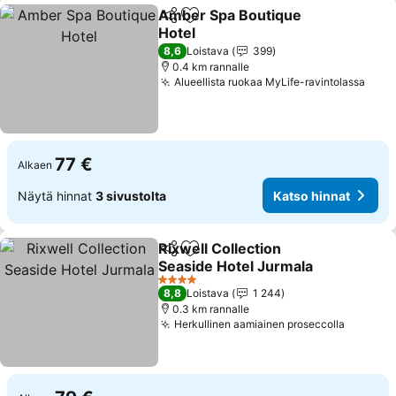
Amber Spa Boutique
Jaa
Lisää suosikkeihin
Hotel
Katso hinnat
8,6
Loistava
399
0.4 km rannalle
Alueellista ruokaa MyLife-ravintolassa
Kats
77 €
Alkaen
Näytä hinnat
3 sivustolta
Katso hinnat
Rixwell Collection
Jaa
Lisää suosikkeihin
Seaside Hotel Jurmala
Katso hinnat
4 Tähtiluokitus
8,8
Loistava
1 244
0.3 km rannalle
Herkullinen aamiainen proseccolla
Katso h