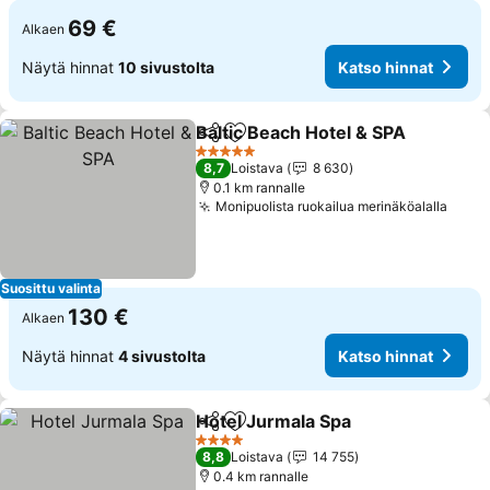
69 €
Alkaen
Näytä hinnat
10 sivustolta
Katso hinnat
Baltic Beach Hotel & SPA
Jaa
Lisää suosikkeihin
K
5 Tähtiluokitus
8,7
Loistava
8 630
0.1 km rannalle
Monipuolista ruokailua merinäköalalla
Katso
Suosittu valinta
130 €
Alkaen
Näytä hinnat
4 sivustolta
Katso hinnat
Hotel Jurmala Spa
Jaa
Lisää suosikkeihin
Katso hi
4 Tähtiluokitus
8,8
Loistava
14 755
0.4 km rannalle