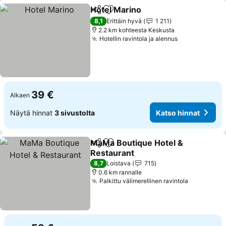
Hotel Marino
Jaa
Lisää suosikkeihin
Katso hinnat
8,1
Erittäin hyvä
1 211
2.2 km kohteesta Keskusta
Hotellin ravintola ja alennus
Katso hinnat
39 €
Alkaen
Näytä hinnat
3 sivustolta
Katso hinnat
MaMa Boutique Hotel &
Jaa
Lisää suosikkeihin
Restaurant
Katso hinnat
8,7
Loistava
715
0.6 km rannalle
Palkittu välimerellinen ravintola
Katso hin