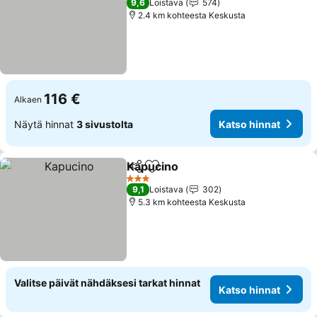
9,6
Loistava
574
2.4 km kohteesta Keskusta
116 €
Alkaen
Näytä hinnat
3 sivustolta
Katso hinnat
Kapucino
Jaa
Lisää suosikkeihin
Katso hinnat
3 Tähtiluokitus
9,1
Loistava
302
5.3 km kohteesta Keskusta
Valitse päivät nähdäksesi tarkat hinnat
Katso hinnat