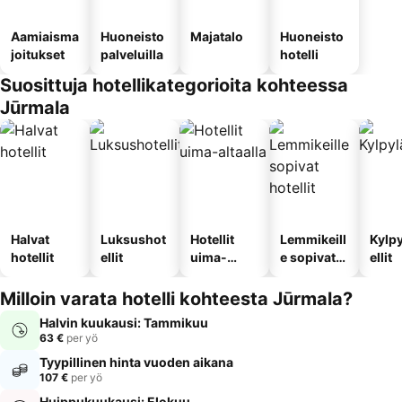
Aamiaisma
Huoneisto
Majatalo
Huoneisto
joitukset
palveluilla
hotelli
Suosittuja hotellikategorioita kohteessa
Jūrmala
Halvat
Luksushot
Hotellit
Lemmikeill
Kylp
hotellit
ellit
uima-
e sopivat
ellit
altaalla
hotellit
Milloin varata hotelli kohteesta Jūrmala?
Halvin kuukausi: Tammikuu
63 €
per yö
Tyypillinen hinta vuoden aikana
107 €
per yö
Huippukuukausi: Elokuu