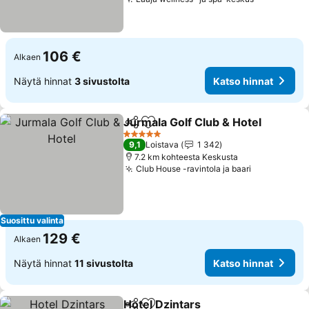
Katso hinn
106 €
Alkaen
Näytä hinnat
3 sivustolta
Katso hinnat
Jurmala Golf Club & Hotel
Jaa
Lisää suosikkeihin
5 Tähtiluokitus
9,1
Loistava
1 342
7.2 km kohteesta Keskusta
Club House -ravintola ja baari
Katso hinn
Suosittu valinta
129 €
Alkaen
Näytä hinnat
11 sivustolta
Katso hinnat
Hotel Dzintars