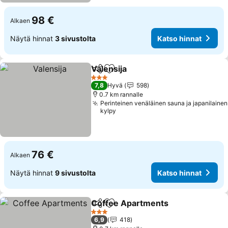
98 €
Alkaen
Näytä hinnat
3 sivustolta
Katso hinnat
Valensija
Jaa
Lisää suosikkeihin
Katso hinnat
3 Tähtiluokitus
7,8
Hyvä
598
0.7 km rannalle
Perinteinen venäläinen sauna ja japanilainen
kylpy
76 €
Alkaen
Näytä hinnat
9 sivustolta
Katso hinnat
Coffee Apartments
Jaa
Lisää suosikkeihin
Katso 
3 Tähtiluokitus
6,9
418