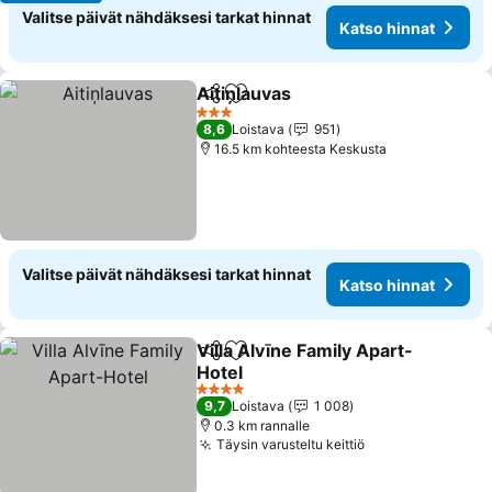
Valitse päivät nähdäksesi tarkat hinnat
Katso hinnat
Aitiņlauvas
Jaa
Lisää suosikkeihin
Katso hinnat
3 Tähtiluokitus
8,6
Loistava
951
16.5 km kohteesta Keskusta
Valitse päivät nähdäksesi tarkat hinnat
Katso hinnat
Villa Alvīne Family Apart-
Jaa
Lisää suosikkeihin
Hotel
Katso hinnat
4 Tähtiluokitus
9,7
Loistava
1 008
0.3 km rannalle
Täysin varusteltu keittiö
Katso hinnat