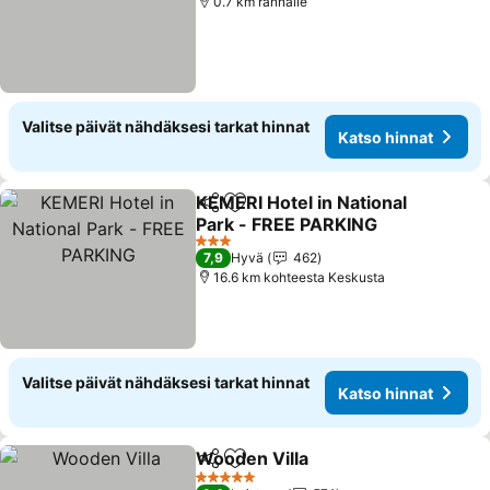
0.7 km rannalle
Valitse päivät nähdäksesi tarkat hinnat
Katso hinnat
KEMERI Hotel in National
Jaa
Lisää suosikkeihin
Park - FREE PARKING
Katso hinnat
3 Tähtiluokitus
7,9
Hyvä
462
16.6 km kohteesta Keskusta
Valitse päivät nähdäksesi tarkat hinnat
Katso hinnat
Wooden Villa
Jaa
Lisää suosikkeihin
Katso hinnat
5 Tähtiluokitus