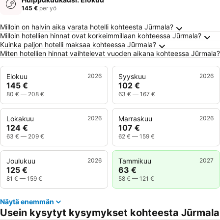
145 €
per yö
Usein kysytyt kysymykset kohteesta Jūrmala
Milloin on halvin aika varata hotelli kohteesta Jūrmala?
Milloin hotellien hinnat ovat korkeimmillaan kohteessa Jūrmala?
Kuinka paljon hotelli maksaa kohteessa Jūrmala?
Miten hotellien hinnat vaihtelevat vuoden aikana kohteessa Jūrmala?
Elokuu
2026
Syyskuu
2026
145 €
102 €
80 €
—
208 €
63 €
—
167 €
Lokakuu
2026
Marraskuu
2026
124 €
107 €
63 €
—
209 €
62 €
—
159 €
Joulukuu
2026
Tammikuu
2027
125 €
63 €
81 €
—
159 €
58 €
—
121 €
Näytä enemmän
Usein kysytyt kysymykset kohteesta Jūrmala