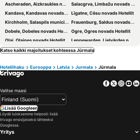
Ascheraden, Aizkraukles novads Hotellit
Salacgrva, Limbažu novads Hotellit
Latvian riflemen
Brekši
Zvaigzne
Parus
Kandava, Kandavas novads Hotellit
Līgatne, Cēsu novads Hotellit
Latvian Ethnographic Open-air Museum
Dreiliņi
TB Palace Hotel & SPA
Lucky Fish Jurmala
Kirchholm, Salaspils municipality Hotellit
Frauenburg, Saldus novads Hotellit
Jaunķemeri
Hotel Janne
Dobele, Dobeles novads Hotellit
Ogre, Ogres novads Hotellit
Baltic Sea Dunes Apartments
Olai, Olaines novads Hotellit
Lennewarden, Lielvārdes novads Hotellit
Riika, Riika Hotellit
Limbaži, Limbažu novads Hotellit
Katso kaikki majoitukset kohteessa Jūrmala
Segewold, Siguldas novads Hotellit
Cēsis, Cēsu novads Hotellit
Hotellihaku
Eurooppa
Latvia
Jurmala
Jūrmala
Mitau, Jelgavas novads Hotellit
Bauska, Bauskas novads Hotellit
Tuckum, Tukuma novads Hotellit
Talsi, Talsu novads Hotellit
Facebook
Twitter
Insta
Yo
Liepāja, Liepaja Hotellit
Wolmar, Kocēnu novads Hotellit
Valitse maasi
Lisää Googleen
Löydä tuloksemme helposti: lisää
trivago ensisijaiseksi lähteeksi
Googlessa.
Yritys