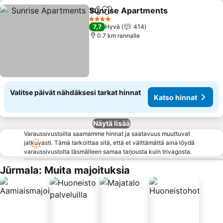
Sunrise Apartments
Jaa
Lisää suosikkeihin
Katso 
4 Tähtiluokitus
7,7
Hyvä
414
0.7 km rannalle
Valitse päivät nähdäksesi tarkat hinnat
Katso hinnat
Näytä lisää
Varaussivustoilta saamamme hinnat ja saatavuus muuttuvat
jatkuvasti. Tämä tarkoittaa sitä, että et välttämättä aina löydä
varaussivustolta täsmälleen samaa tarjousta kuin trivagosta.
Jūrmala: Muita majoituksia