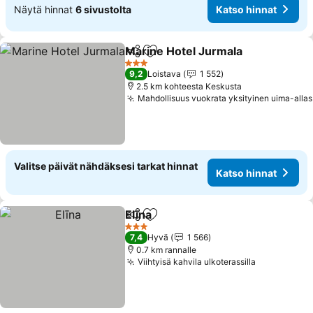
Näytä hinnat
6 sivustolta
Katso hinnat
Marine Hotel Jurmala
Jaa
Lisää suosikkeihin
Kats
3 Tähtiluokitus
9,2
Loistava
1 552
2.5 km kohteesta Keskusta
Mahdollisuus vuokrata yksityinen uima-allas
Valitse päivät nähdäksesi tarkat hinnat
Katso hinnat
Elīna
Jaa
Lisää suosikkeihin
Katso hinnat
3 Tähtiluokitus
7,4
Hyvä
1 566
0.7 km rannalle
Viihtyisä kahvila ulkoterassilla
Katso hinn