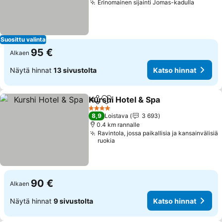
Erinomainen sijainti Jomas-kadulla
Katso h
Suosittu valinta
95 €
Alkaen
Näytä hinnat
13 sivustolta
Katso hinnat
Kurshi Hotel & Spa
Jaa
Lisää suosikkeihin
Katso h
4 Tähtiluokitus
8,9
Loistava
3 693
0.4 km rannalle
Ravintola, jossa paikallisia ja kansainvälisiä
ruokia
90 €
Alkaen
Näytä hinnat
9 sivustolta
Katso hinnat