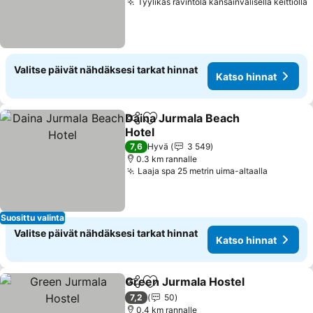
Tyylikäs ravintola kansainvälisellä keittiöllä
K
Valitse päivät nähdäksesi tarkat hinnat
Katso hinnat
Daina Jurmala Beach
Jaa
Lisää suosikkeihin
Hotel
Katso hinnat
7,6
Hyvä
3 549
0.3 km rannalle
Laaja spa 25 metrin uima-altaalla
Katso hi
Suosittu valinta
Valitse päivät nähdäksesi tarkat hinnat
Katso hinnat
Green Jurmala Hostel
Jaa
Lisää suosikkeihin
Kats
7,2
50
0.4 km rannalle