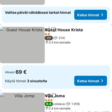
Valitse päivät nähdäksesi tarkat hinnat
Katso hinnat
Guest House Krista
Jaa
Lisää suosikkeihin
Katso 
2 Tähtiluokitus
7,1
214
0.3 km rannalle
69 €
Alkaen
Näytä hinnat
3 sivustolta
Katso hinnat
Villa Joma
Jaa
Lisää suosikkeihin
Katso hinnat
3 Tähtiluokitus
9,3
Loistava
1 919
0.4 km rannalle