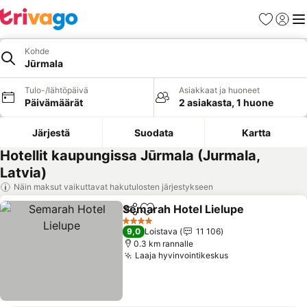
Suosikit
Kirjaud
Val
Kohde
Jūrmala
Tulo-/lähtöpäivä
Asiakkaat ja huoneet
Päivämäärät
2 asiakasta, 1 huone
Järjestä
Suodata
Kartta
Hotellit kaupungissa Jūrmala (Jurmala,
Latvia)
Näin maksut vaikuttavat hakutulosten järjestykseen
Semarah Hotel Lielupe
Jaa
Lisää suosikkeihin
Kat
4 Tähtiluokitus
9,0
Loistava
11 106
0.3 km rannalle
Laaja hyvinvointikeskus
Katso hinnat