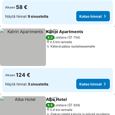
58 €
Alkaen
Näytä hinnat
9 sivustolta
Katso hinnat
Katrin Apartments
Jaa
Lisää suosikkeihin
Katso h
9,0
Loistava
754
0.5 km rannalle
Kätevä pääsy rautatieasemalle
Katso hinn
124 €
Alkaen
Näytä hinnat
3 sivustolta
Katso hinnat
Alba Hotel
Jaa
Lisää suosikkeihin
Katso hinnat
8,6
Loistava
936
0.4 km rannalle
Paikan päällä kahvila ja elävää musiikkia