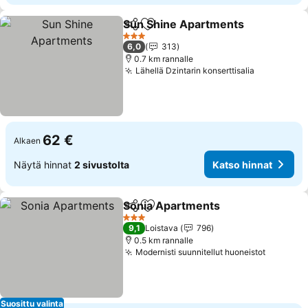
Sun Shine Apartments
Jaa
Lisää suosikkeihin
Kat
3 Tähtiluokitus
6,0
313
0.7 km rannalle
Lähellä Dzintarin konserttisalia
Katso hinn
62 €
Alkaen
Näytä hinnat
2 sivustolta
Katso hinnat
Sonia Apartments
Jaa
Lisää suosikkeihin
Katso hi
3 Tähtiluokitus
9,1
Loistava
796
0.5 km rannalle
Modernisti suunnitellut huoneistot
Katso hi
Suosittu valinta