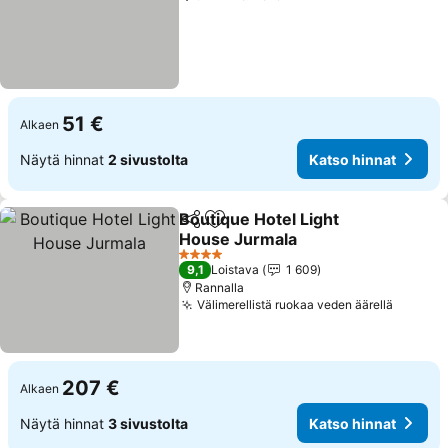
51 €
Alkaen
Näytä hinnat
2 sivustolta
Katso hinnat
Boutique Hotel Light
Jaa
Lisää suosikkeihin
House Jurmala
Katso hinnat
4 Tähtiluokitus
9,1
Loistava
1 609
Rannalla
Välimerellistä ruokaa veden äärellä
Katso h
207 €
Alkaen
Näytä hinnat
3 sivustolta
Katso hinnat