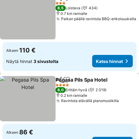
Jaa
Lisää suosikkeihin
Katso hinna
3 Tähtiluokitus
8,5
Loistava
434
0.7 km rannalle
Paikan päällä ravintola BBQ-erikoisuuksilla
K
110 €
Alkaen
Näytä hinnat
3 sivustolta
Katso hinnat
Pegasa Pils Spa Hotel
Jaa
Lisää suosikkeihin
Kats
4 Tähtiluokitus
8,0
Erittäin hyvä
2 019
0.2 km rannalle
Ravintola elävällä pianomusiikilla
Katso hi
86 €
Alkaen