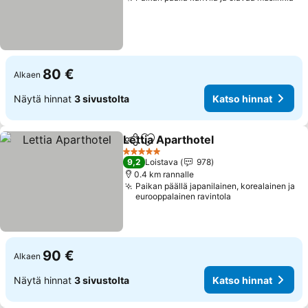
Ka
80 €
Alkaen
Näytä hinnat
3 sivustolta
Katso hinnat
Lettia Aparthotel
Jaa
Lisää suosikkeihin
Katso hin
5 Tähtiluokitus
9,2
Loistava
978
0.4 km rannalle
Paikan päällä japanilainen, korealainen ja
eurooppalainen ravintola
90 €
Alkaen
Näytä hinnat
3 sivustolta
Katso hinnat