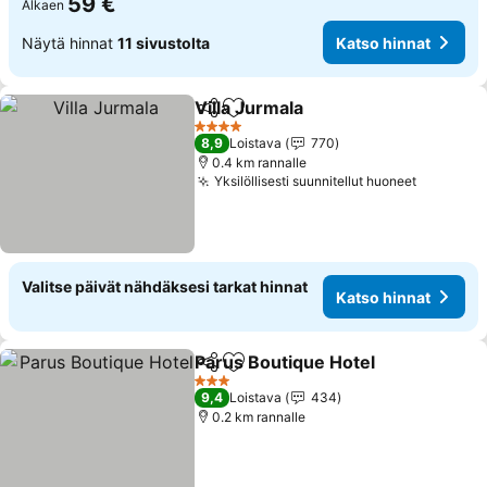
59 €
Alkaen
Näytä hinnat
11 sivustolta
Katso hinnat
Villa Jurmala
Jaa
Lisää suosikkeihin
Katso hinnat
4 Tähtiluokitus
8,9
Loistava
770
0.4 km rannalle
Yksilöllisesti suunnitellut huoneet
Katso hi
Valitse päivät nähdäksesi tarkat hinnat
Katso hinnat
Parus Boutique Hotel
Jaa
Lisää suosikkeihin
Katso
3 Tähtiluokitus
9,4
Loistava
434
0.2 km rannalle