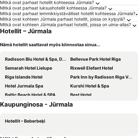
Mitkä ovat parhaat hotellit kohteessa Jūrmala?
Mitkä ovat parhaat luksushotellit kohteessa Jūrmala?
Mitkä ovat parhaat lemmikkiystävälliset hotellit kohteessa Jūrmala?
Mitkä ovat kohteen Jūrmala parhaat hotellit, joissa on kylpylä?
Mitkä ovat kohteen Jūrmala parhaat hotellit, joissa on uima-allas?
Hotellit – Jūrmala
Nämä hotellit saattavat myös kiinnostaa sinua...
Radisson Blu Hotel & Spa, Daugava Riga
Bellevue Park Hotel Riga
Semarah Hotel Lielupe
Rixwell Elefant Hotel
Riga Islande Hotel
Park Inn by Radisson Riga Valdemara
Hotel Jurmala Spa
Kurshi Hotel & Spa
Baltic Beach Hotel & SPA
Best Hotel
Kaupunginosa - Jūrmala
Rixwell Collection Seaside Hotel Jurmala
Primo Hotel
Hampton by Hilton Riga Airport
Amber Spa Boutique Hotel
Hotellit – Beberbeķi
NB Hotel
Amber Sea Hotel
Hotel Dzintars
OK Hotel