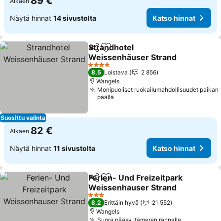
89 €
Alkaen
Näytä hinnat
14 sivustolta
Katso hinnat
Strandhotel
Jaa
Lisää suosikkeihin
Weissenhäuser Strand
4 Tähtiluokitus
8,5
Loistava
2 856
Wangels
Monipuoliset ruokailumahdollisuudet paikan
päällä
Suosittu valinta
82 €
Alkaen
Näytä hinnat
11 sivustolta
Katso hinnat
Ferien- Und Freizeitpark
Jaa
Lisää suosikkeihin
Weissenhauser Strand
3 Tähtiluokitus
8,2
Erittäin hyvä
21 552
Wangels
Suora pääsy Itämeren rannalle