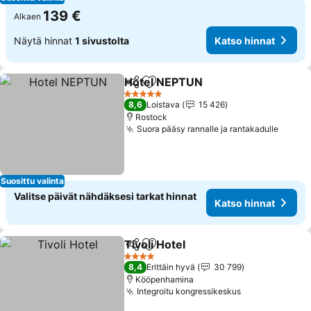
139 €
Alkaen
Näytä hinnat
1 sivustolta
Katso hinnat
Hotel NEPTUN
Jaa
Lisää suosikkeihin
5 Tähtiluokitus
8,6
Loistava
15 426
Rostock
Suora pääsy rannalle ja rantakadulle
Suosittu valinta
Valitse päivät nähdäksesi tarkat hinnat
Katso hinnat
Tivoli Hotel
Jaa
Lisää suosikkeihin
4 Tähtiluokitus
8,4
Erittäin hyvä
30 799
Kööpenhamina
Integroitu kongressikeskus