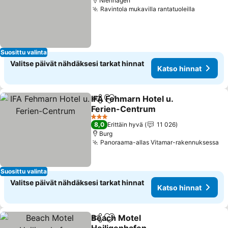
Nienhagen
Ravintola mukavilla rantatuoleilla
Suosittu valinta
Valitse päivät nähdäksesi tarkat hinnat
Katso hinnat
IFA Fehmarn Hotel u.
Jaa
Lisää suosikkeihin
Ferien-Centrum
3 Tähtiluokitus
8,0
Erittäin hyvä
11 026
Burg
Panoraama-allas Vitamar-rakennuksessa
Suosittu valinta
Valitse päivät nähdäksesi tarkat hinnat
Katso hinnat
Beach Motel
Jaa
Lisää suosikkeihin