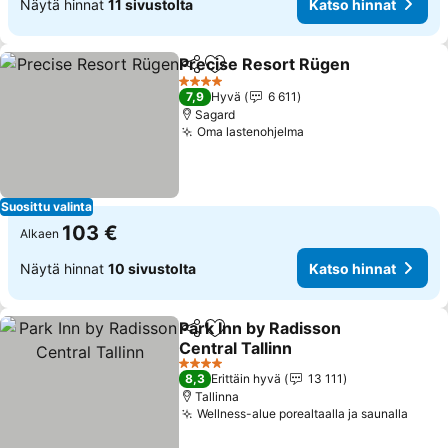
Näytä hinnat
11 sivustolta
Katso hinnat
Precise Resort Rügen
Jaa
Lisää suosikkeihin
4 Tähtiluokitus
7,9
Hyvä
6 611
Sagard
Oma lastenohjelma
Suosittu valinta
103 €
Alkaen
Näytä hinnat
10 sivustolta
Katso hinnat
Park Inn by Radisson
Jaa
Lisää suosikkeihin
Central Tallinn
4 Tähtiluokitus
8,3
Erittäin hyvä
13 111
Tallinna
Wellness-alue porealtaalla ja saunalla