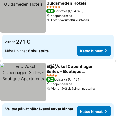
Jaa
Lisää suosikkeihin
Guldsmeden Hotels
5 Tähtiluokitus
8,8
Loistava
4 678
Kööpenhamina
Hyvin varusteltu kuntosali
271 €
Alkaen
Näytä hinnat
8 sivustolta
Katso hinnat
Eric Vökel Copenhagen
Jaa
Lisää suosikkeihin
Suites - Boutique
Apartments
4 Tähtiluokitus
9,2
Loistava
184
Kööpenhamina
Viehättävä sisäpihan puutarha
Valitse päivät nähdäksesi tarkat hinnat
Katso hinnat