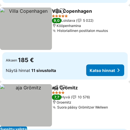
Villa Copenhagen
Jaa
Lisää suosikkeihin
5 Tähtiluokitus
9,0
Loistava
5 022
Kööpenhamina
Historiallinen postitalon muutos
185 €
Alkaen
Näytä hinnat
11 sivustolta
Katso hinnat
aja Grömitz
Jaa
Lisää suosikkeihin
4 Tähtiluokitus
7,7
Hyvä
10 576
Groemitz
Suora pääsy Grömitzer Welleen
Suosittu valinta