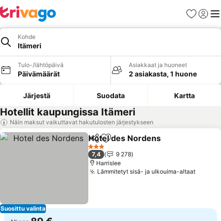
Suosikit
Kirjaud
Val
Kohde
Itämeri
Tulo-/lähtöpäivä
Asiakkaat ja huoneet
Päivämäärät
2 asiakasta, 1 huone
Järjestä
Suodata
Kartta
Hotellit kaupungissa Itämeri
Näin maksut vaikuttavat hakutulosten järjestykseen
Hotel des Nordens
Jaa
Lisää suosikkeihin
3 Tähtiluokitus
7,4
9 278
Harrislee
Lämmitetyt sisä- ja ulkouima-altaat
Suosittu valinta