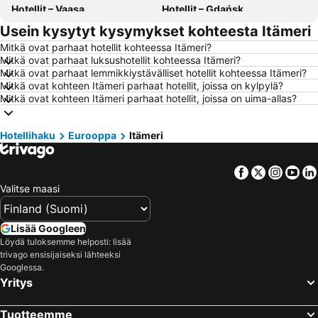
Hotellit – Vaasa
Hotellit – Gdańsk
Usein kysytyt kysymykset kohteesta Itämeri
Hotellit – Rovaniemi
Hotellit – Alanya
Mitkä ovat parhaat hotellit kohteessa Itämeri?
Hotellit – Savonlinna
Hotellit – Hämeenlinna
Mitkä ovat parhaat luksushotellit kohteessa Itämeri?
Hotellit – Vantaa
Hotellit – Pariisi
Mitkä ovat parhaat lemmikkiystävälliset hotellit kohteessa Itämeri?
Mitkä ovat kohteen Itämeri parhaat hotellit, joissa on kylpylä?
Hotellit – Rooma
Hotellit – Berliini
Mitkä ovat kohteen Itämeri parhaat hotellit, joissa on uima-allas?
Hotellit – Kalajoki
Hotellit – Gran Canaria
Hotellit – Malta
Hotellit – Teneriffa
Hotellihaku
Eurooppa
Itämeri
Hotellit – Aurinkorannikko
Hotellit – Kreikka
Facebook
Twitter
Insta
Yo
Hotellit – Gardajärvi
Hotellit – Koh Samui
Valitse maasi
Hotellit – Koh Lanta
Hotellit – Kypros
Hotellit – Lofoten
Hotellit – Santorini Saari
Lisää Googleen
Hotellit – Espanja
Hotellit – Durrës
Löydä tuloksemme helposti: lisää
trivago ensisijaiseksi lähteeksi
Hotellit – Malta
Hotellit – Madeira
Googlessa.
Hotellit – Kos Saari
Hotellit – Algarve
Yritys
Hotellit – Sisilia
Hotellit – Uusimaa
Tuotteemme