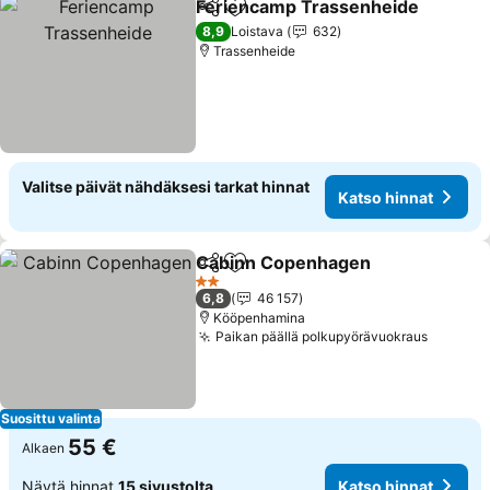
Feriencamp Trassenheide
Jaa
Lisää suosikkeihin
8,9
Loistava
632
Trassenheide
Valitse päivät nähdäksesi tarkat hinnat
Katso hinnat
Cabinn Copenhagen
Jaa
Lisää suosikkeihin
2 Tähtiluokitus
6,8
46 157
Kööpenhamina
Paikan päällä polkupyörävuokraus
Suosittu valinta
55 €
Alkaen
Näytä hinnat
15 sivustolta
Katso hinnat