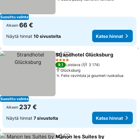
Suosittu valinta
66 €
Alkaen
Näytä hinnat
10 sivustolta
Katso hinnat
Strandhotel Glücksburg
Jaa
Lisää suosikkeihin
4 Tähtiluokitus
9,1
Loistava
3 174
Glücksburg
Felix-ravintola ja gourmet-ruokailua
Suosittu valinta
237 €
Alkaen
Näytä hinnat
7 sivustolta
Katso hinnat
Manon les Suites by