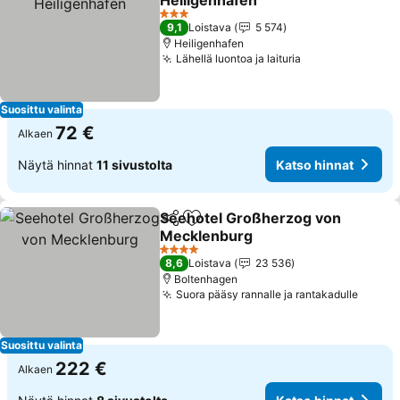
Heiligenhafen
3 Tähtiluokitus
9,1
Loistava
5 574
Heiligenhafen
Lähellä luontoa ja laituria
Suosittu valinta
72 €
Alkaen
Näytä hinnat
11 sivustolta
Katso hinnat
Seehotel Großherzog von
Jaa
Lisää suosikkeihin
Mecklenburg
4 Tähtiluokitus
8,6
Loistava
23 536
Boltenhagen
Suora pääsy rannalle ja rantakadulle
Suosittu valinta
222 €
Alkaen