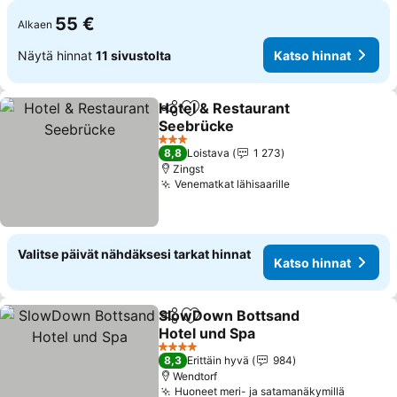
55 €
Alkaen
Näytä hinnat
11 sivustolta
Katso hinnat
Hotel & Restaurant
Jaa
Lisää suosikkeihin
Seebrücke
3 Tähtiluokitus
8,8
Loistava
1 273
Zingst
Venematkat lähisaarille
Valitse päivät nähdäksesi tarkat hinnat
Katso hinnat
SlowDown Bottsand
Jaa
Lisää suosikkeihin
Hotel und Spa
4 Tähtiluokitus
8,3
Erittäin hyvä
984
Wendtorf
Huoneet meri- ja satamanäkymillä