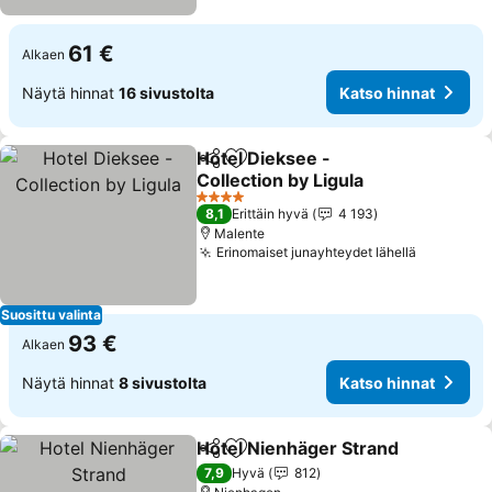
61 €
Alkaen
Näytä hinnat
16 sivustolta
Katso hinnat
Hotel Dieksee -
Jaa
Lisää suosikkeihin
Collection by Ligula
4 Tähtiluokitus
8,1
Erittäin hyvä
4 193
Malente
Erinomaiset junayhteydet lähellä
Suosittu valinta
93 €
Alkaen
Näytä hinnat
8 sivustolta
Katso hinnat
Hotel Nienhäger Strand
Jaa
Lisää suosikkeihin
7,9
Hyvä
812