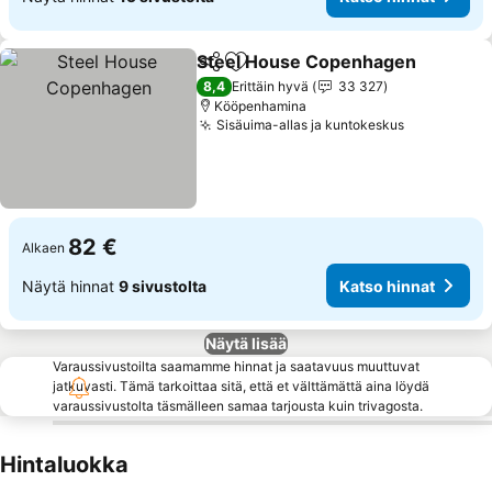
Steel House Copenhagen
Jaa
Lisää suosikkeihin
8,4
Erittäin hyvä
33 327
Kööpenhamina
Sisäuima-allas ja kuntokeskus
82 €
Alkaen
Näytä hinnat
9 sivustolta
Katso hinnat
Näytä lisää
Varaussivustoilta saamamme hinnat ja saatavuus muuttuvat
jatkuvasti. Tämä tarkoittaa sitä, että et välttämättä aina löydä
varaussivustolta täsmälleen samaa tarjousta kuin trivagosta.
Hintaluokka