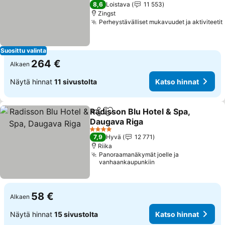
4 Tähtiluokitus
8,6
Loistava
11 553
Zingst
Perheystävälliset mukavuudet ja aktiviteetit
Suosittu valinta
264 €
Alkaen
Näytä hinnat
11 sivustolta
Katso hinnat
Radisson Blu Hotel & Spa,
Jaa
Lisää suosikkeihin
Daugava Riga
4 Tähtiluokitus
7,9
Hyvä
12 771
Riika
Panoraamanäkymät joelle ja
vanhaankaupunkiin
58 €
Alkaen
Näytä hinnat
15 sivustolta
Katso hinnat