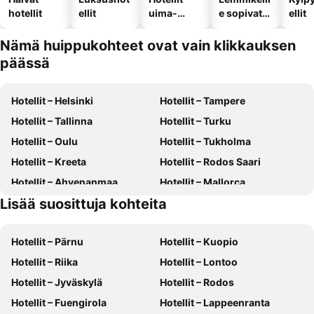
hotellit
ellit
uima-
e sopivat
ellit
altaalla
hotellit
Nämä huippukohteet ovat vain klikkauksen
päässä
Hotellit – Helsinki
Hotellit – Tampere
Hotellit – Tallinna
Hotellit – Turku
Hotellit – Oulu
Hotellit – Tukholma
Hotellit – Kreeta
Hotellit – Rodos Saari
Hotellit – Ahvenanmaa
Hotellit – Mallorca
Lisää suosittuja kohteita
Hotellit – Phuket
Hotellit – Suomi
Hotellit – Pärnu
Hotellit – Kuopio
Hotellit – Riika
Hotellit – Lontoo
Hotellit – Jyväskylä
Hotellit – Rodos
Hotellit – Fuengirola
Hotellit – Lappeenranta