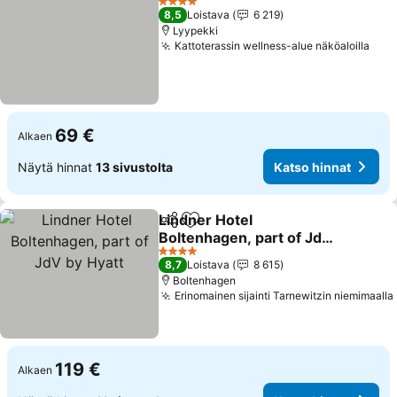
4 Tähtiluokitus
8,5
Loistava
6 219
Lyypekki
Kattoterassin wellness-alue näköaloilla
69 €
Alkaen
Näytä hinnat
13 sivustolta
Katso hinnat
Lindner Hotel
Jaa
Lisää suosikkeihin
Boltenhagen, part of JdV
by Hyatt
4 Tähtiluokitus
8,7
Loistava
8 615
Boltenhagen
Erinomainen sijainti Tarnewitzin niemimaalla
119 €
Alkaen