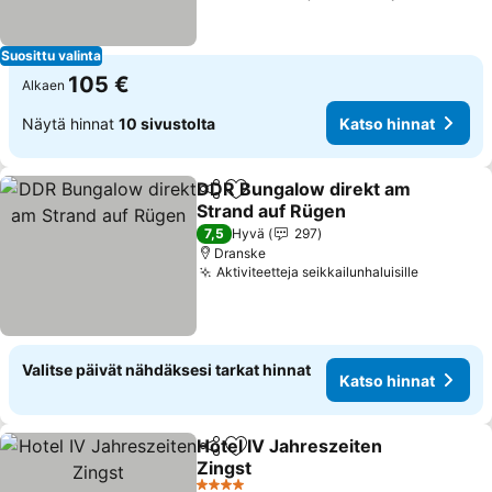
Suosittu valinta
105 €
Alkaen
Näytä hinnat
10 sivustolta
Katso hinnat
DDR Bungalow direkt am
Jaa
Lisää suosikkeihin
Strand auf Rügen
7,5
Hyvä
297
Dranske
Aktiviteetteja seikkailunhaluisille
Valitse päivät nähdäksesi tarkat hinnat
Katso hinnat
Hotel IV Jahreszeiten
Jaa
Lisää suosikkeihin
Zingst