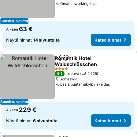
Omat coworking-tilat
Suosittu valinta
63 €
Alkaen
Näytä hinnat
14 sivustolta
Katso hinnat
Romantik Hotel
Jaa
Lisää suosikkeihin
Waldschlösschen
4 Tähtiluokitus
9,1
Loistava
2 725
Schleswig
Laaja puutarhakylpyläkeidas
Suosittu valinta
229 €
Alkaen
Näytä hinnat
6 sivustolta
Katso hinnat