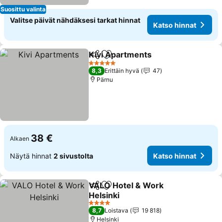
Suosittu valinta
Valitse päivät nähdäksesi tarkat hinnat
Katso hinnat
Kivi Apartments
Jaa
Lisää suosikkeihin
5 Tähtiluokitus
8,3
Erittäin hyvä
47
Pärnu
38 €
Alkaen
Näytä hinnat
2 sivustolta
Katso hinnat
VALO Hotel & Work
Jaa
Lisää suosikkeihin
Helsinki
4 Tähtiluokitus
8,7
Loistava
19 818
Helsinki