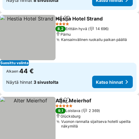
Näytä hinnat
8 sivustolta
Katso hinnat
Hestia Hotel Strand
Jaa
Lisää suosikkeihin
4 Tähtiluokitus
8,2
Erittäin hyvä
14 696
Pärnu
Kansainvälinen ruokailu paikan päällä
Suosittu valinta
44 €
Alkaen
Näytä hinnat
3 sivustolta
Katso hinnat
Alter Meierhof
Jaa
Lisää suosikkeihin
5 Tähtiluokitus
9,1
Loistava
2 369
Glücksburg
Vuonon rannalla sijaitseva hotelli upeilla
näkymillä