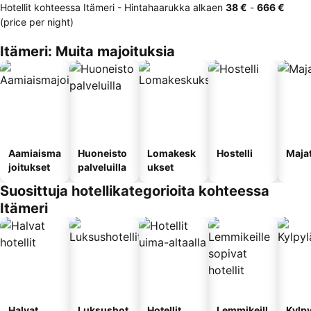
Hotellit kohteessa Itämeri -
Hintahaarukka
alkaen
‎38 €
-
‎666 €
(price per night)
Itämeri: Muita majoituksia
Aamiaisma
Huoneisto
Lomakesk
Hostelli
Maja
joitukset
palveluilla
ukset
Suosittuja hotellikategorioita kohteessa
Itämeri
Halvat
Luksushot
Hotellit
Lemmikeill
Kylp