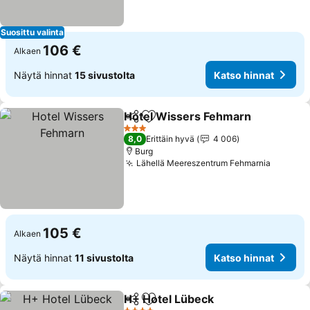
Suosittu valinta
106 €
Alkaen
Näytä hinnat
15 sivustolta
Katso hinnat
Hotel Wissers Fehmarn
Jaa
Lisää suosikkeihin
3 Tähtiluokitus
8,0
Erittäin hyvä
4 006
Burg
Lähellä Meereszentrum Fehmarnia
105 €
Alkaen
Näytä hinnat
11 sivustolta
Katso hinnat
H+ Hotel Lübeck
Jaa
Lisää suosikkeihin