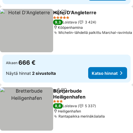
Hotel D'Angleterre
Jaa
Lisää suosikkeihin
5 Tähtiluokitus
9,3
Loistava
3 424
Kööpenhamina
Michelin-tähdellä palkittu Marchal-ravintola
666 €
Alkaen
Näytä hinnat
2 sivustolta
Katso hinnat
Bretterbude
Jaa
Lisää suosikkeihin
Heiligenhafen
3 Tähtiluokitus
8,8
Loistava
5 337
Heiligenhafen
Rantapaikka merinäköalalla