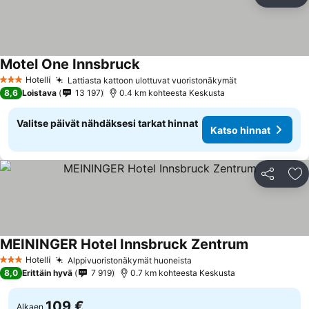
Jaa
Li
Motel One Innsbruck
Hotelli
Lattiasta kattoon ulottuvat vuoristonäkymät
3 Tähtiluokitus
8,6
Loistava
13 197
0.4 km kohteesta Keskusta
Valitse päivät nähdäksesi tarkat hinnat
Katso hinnat
Jaa
Li
MEININGER Hotel Innsbruck Zentrum
Hotelli
Alppivuoristonäkymät huoneista
3 Tähtiluokitus
8,0
Erittäin hyvä
7 919
0.7 km kohteesta Keskusta
109 €
Alkaen