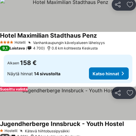
Jaa
Li
Hotel Maximilian Stadthaus Penz
Hotelli
Vanhankaupungin kävelyalueen läheisyys
4 Tähtiluokitus
9,1
Loistava
4 700
0.6 km kohteesta Keskusta
158 €
Alkaen
Näytä hinnat
14 sivustolta
Katso hinnat
Suosittu valinta
Jaa
Li
Jugendherberge Innsbruck - Youth Hostel
Hostelli
Kätevä hiihtobussipysäkki
1 Tähtiluokitus