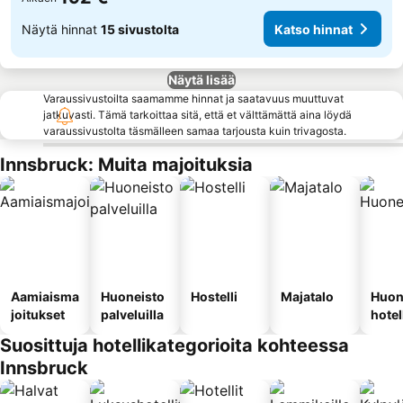
Näytä hinnat
15 sivustolta
Katso hinnat
Näytä lisää
Varaussivustoilta saamamme hinnat ja saatavuus muuttuvat
jatkuvasti. Tämä tarkoittaa sitä, että et välttämättä aina löydä
varaussivustolta täsmälleen samaa tarjousta kuin trivagosta.
Innsbruck: Muita majoituksia
Aamiaisma
Huoneisto
Hostelli
Majatalo
Huon
joitukset
palveluilla
hotel
Suosittuja hotellikategorioita kohteessa
Innsbruck