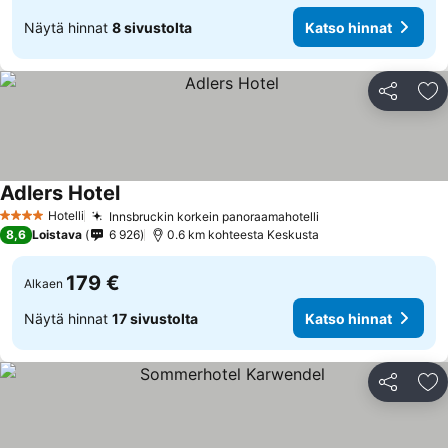
Näytä hinnat
8 sivustolta
Katso hinnat
Jaa
Li
Adlers Hotel
Hotelli
Innsbruckin korkein panoraamahotelli
4 Tähtiluokitus
8,6
Loistava
6 926
0.6 km kohteesta Keskusta
179 €
Alkaen
Näytä hinnat
17 sivustolta
Katso hinnat
Jaa
Li