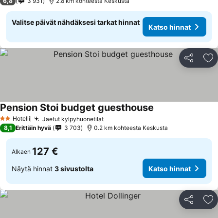
6,8
3 931
2.8 km kohteesta Keskusta
Valitse päivät nähdäksesi tarkat hinnat
Katso hinnat
Jaa
Li
Pension Stoi budget guesthouse
Hotelli
Jaetut kylpyhuonetilat
2 Tähtiluokitus
8,1
Erittäin hyvä
3 703
0.2 km kohteesta Keskusta
127 €
Alkaen
Näytä hinnat
3 sivustolta
Katso hinnat
Jaa
Li