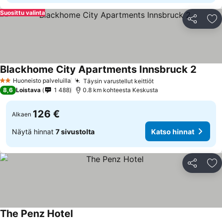
Suosittu valinta
Jaa
Li
Blackhome City Apartments Innsbruck 2
Huoneisto palveluilla
Täysin varustellut keittiöt
2 Tähtiluokitus
8,6
Loistava
1 488
0.8 km kohteesta Keskusta
126 €
Alkaen
Näytä hinnat
7 sivustolta
Katso hinnat
Jaa
Li
The Penz Hotel