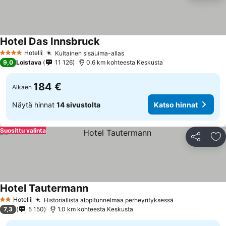
Hotel Das Innsbruck
Hotelli
Kultainen sisäuima-allas
4 Tähtiluokitus
9,0
Loistava
11 126
0.6 km kohteesta Keskusta
184 €
Alkaen
Näytä hinnat
14 sivustolta
Katso hinnat
Suosittu valinta
Jaa
Li
Hotel Tautermann
Hotelli
Historiallista alppitunnelmaa perheyrityksessä
2 Tähtiluokitus
7,3
5 150
1.0 km kohteesta Keskusta