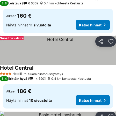
4 Tähtiluokitus
8,8
Loistava
6 633
0.4 km kohteesta Keskusta
160 €
Alkaen
Näytä hinnat
11 sivustolta
Katso hinnat
Suosittu valinta
Jaa
Li
Hotel Central
Hotelli
Suora hiihtobussiyhteys
4 Tähtiluokitus
8,4
Erittäin hyvä
14 690
0.4 km kohteesta Keskusta
186 €
Alkaen
Näytä hinnat
10 sivustolta
Katso hinnat