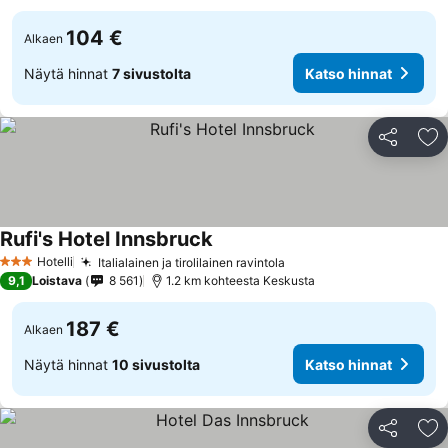
104 €
Alkaen
Näytä hinnat
7 sivustolta
Katso hinnat
Jaa
Li
Rufi's Hotel Innsbruck
Hotelli
Italialainen ja tirolilainen ravintola
3 Tähtiluokitus
9,1
Loistava
8 561
1.2 km kohteesta Keskusta
187 €
Alkaen
Näytä hinnat
10 sivustolta
Katso hinnat
Jaa
Li