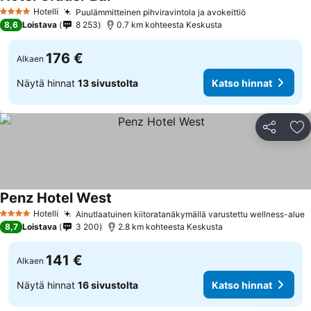
Hotelli
Puulämmitteinen pihviravintola ja avokeittiö
4 Tähtiluokitus
8,6
Loistava
8 253
0.7 km kohteesta Keskusta
176 €
Alkaen
Näytä hinnat
13 sivustolta
Katso hinnat
Jaa
Li
Penz Hotel West
Hotelli
Ainutlaatuinen kiitoratanäkymällä varustettu wellness-alue
4 Tähtiluokitus
8,7
Loistava
3 200
2.8 km kohteesta Keskusta
141 €
Alkaen
Näytä hinnat
16 sivustolta
Katso hinnat