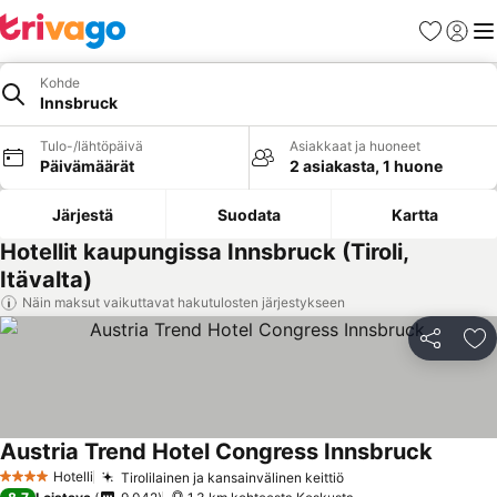
Suosikit
Kirjaud
Val
Kohde
Innsbruck
Tulo-/lähtöpäivä
Asiakkaat ja huoneet
Päivämäärät
2 asiakasta, 1 huone
Järjestä
Suodata
Kartta
Hotellit kaupungissa Innsbruck (Tiroli,
Itävalta)
Näin maksut vaikuttavat hakutulosten järjestykseen
Jaa
Li
Austria Trend Hotel Congress Innsbruck
Hotelli
Tirolilainen ja kansainvälinen keittiö
4 Tähtiluokitus