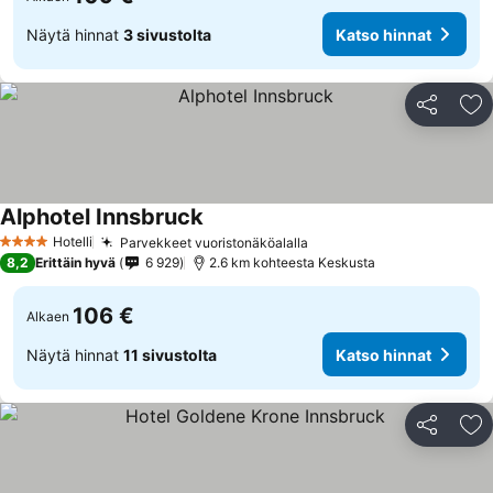
Näytä hinnat
3 sivustolta
Katso hinnat
Jaa
Li
Alphotel Innsbruck
Hotelli
Parvekkeet vuoristonäköalalla
4 Tähtiluokitus
8,2
Erittäin hyvä
6 929
2.6 km kohteesta Keskusta
106 €
Alkaen
Näytä hinnat
11 sivustolta
Katso hinnat
Jaa
Li