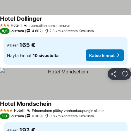
Hotel Dollinger
Hotelli
Luomutilan aamiaismunat
3 Tähtiluokitus
8,6
Loistava
4 602
2.3 km kohteesta Keskusta
165 €
Alkaen
Näytä hinnat
10 sivustolta
Katso hinnat
Jaa
Li
Hotel Mondschein
Hotelli
Erinomainen pääsy vanhankaupungin sillalle
4 Tähtiluokitus
9,1
Loistava
6 009
0.8 km kohteesta Keskusta
192 €
Alkaen