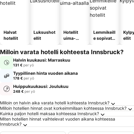
Halvat
Luksushot
Hotellit
Lemmikeill
Kylp
hotellit
ellit
uima-
e sopivat
ellit
altaalla
hotellit
Milloin varata hotelli kohteesta Innsbruck?
Halvin kuukausi: Marraskuu
131 €
per yö
Tyypillinen hinta vuoden aikana
178 €
per yö
Huippukuukausi: Joulukuu
248 €
per yö
Usein kysytyt kysymykset kohteesta Innsbru
Milloin on halvin aika varata hotelli kohteesta Innsbruck?
Milloin hotellien hinnat ovat korkeimmillaan kohteessa Innsbruck?
Kuinka paljon hotelli maksaa kohteessa Innsbruck?
Miten hotellien hinnat vaihtelevat vuoden aikana kohteessa
Innsbruck?