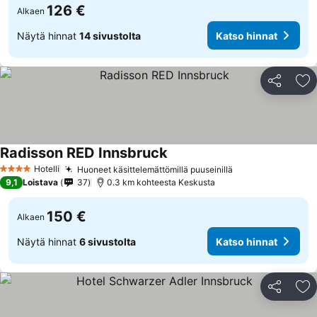
126 €
Alkaen
Näytä hinnat
14 sivustolta
Katso hinnat
Jaa
Li
Radisson RED Innsbruck
Hotelli
Huoneet käsittelemättömillä puuseinillä
4 Tähtiluokitus
9,1
Loistava
37
0.3 km kohteesta Keskusta
150 €
Alkaen
Näytä hinnat
6 sivustolta
Katso hinnat
Jaa
Li