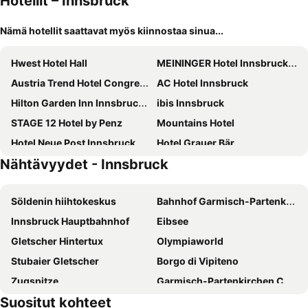
Hotellit – Innsbruck
Nämä hotellit saattavat myös kiinnostaa sinua...
Hwest Hotel Hall
MEININGER Hotel Innsbruck Zentrum
Austria Trend Hotel Congress Innsbruck
AC Hotel Innsbruck
Hilton Garden Inn Innsbruck Tivoli
ibis Innsbruck
STAGE 12 Hotel by Penz
Mountains Hotel
Hotel Neue Post Innsbruck
Hotel Grauer Bär
Nähtävyydet - Innsbruck
Das Kaltschmid
Hotel Goldene Krone Innsbruck
Basic Hotel Innsbruck
Nala Individuellhotel
Söldenin hiihtokeskus
Bahnhof Garmisch-Partenkirchen
Hotel Central
Hotel Sailer
Innsbruck Hauptbahnhof
Eibsee
Motel One Innsbruck
Hotel Maximilian Stadthaus Penz
Gletscher Hintertux
Olympiaworld
Alphotel Innsbruck
Penz Hotel West
Stubaier Gletscher
Borgo di Vipiteno
Hotel Schwarzer Adler Innsbruck
Hotel Gruberhof
Zugspitze
Garmisch-Partenkirchen Casino
Batzenhäusl
Adlers Hotel
Suositut kohteet
Skigebiet Kühtai
Tivoli Innsbruck
Hotel Das Innsbruck
Hotel Mondschein