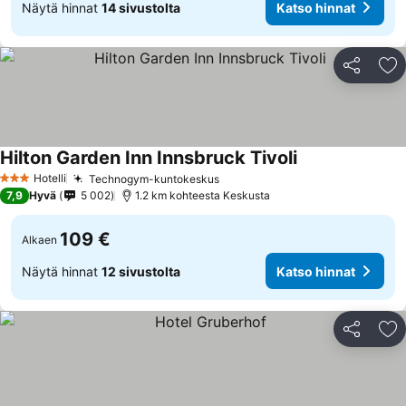
Näytä hinnat
14 sivustolta
Katso hinnat
Jaa
Li
Hilton Garden Inn Innsbruck Tivoli
Hotelli
Technogym-kuntokeskus
3 Tähtiluokitus
7,9
Hyvä
5 002
1.2 km kohteesta Keskusta
109 €
Alkaen
Näytä hinnat
12 sivustolta
Katso hinnat
Jaa
Li