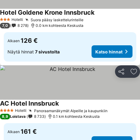
Hotel Goldene Krone Innsbruck
Hotelli
Suora pääsy laskettelurinteille
3 Tähtiluokitus
7,0
8 278
0.0 km kohteesta Keskusta
126 €
Alkaen
Näytä hinnat
7 sivustolta
Katso hinnat
Jaa
Li
AC Hotel Innsbruck
Hotelli
Panoraamanäkymät Alpeille ja kaupunkiin
4 Tähtiluokitus
8,9
Loistava
8 733
0.1 km kohteesta Keskusta
161 €
Alkaen