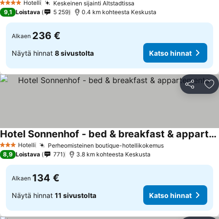
Hotelli
Keskeinen sijainti Altstadtissa
4 Tähtiluokitus
9,1
Loistava
5 259
0.4 km kohteesta Keskusta
236 €
Alkaen
Näytä hinnat
8 sivustolta
Katso hinnat
Jaa
Li
Hotel Sonnenhof - bed & breakfast & appartements
Hotelli
Perheomisteinen boutique-hotellikokemus
3 Tähtiluokitus
8,9
Loistava
771
3.8 km kohteesta Keskusta
134 €
Alkaen
Näytä hinnat
11 sivustolta
Katso hinnat