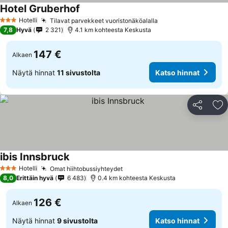
Hotel Gruberhof
Hotelli
Tilavat parvekkeet vuoristonäköalalla
3 Tähtiluokitus
7,8
Hyvä
2 321
4.1 km kohteesta Keskusta
147 €
Alkaen
Näytä hinnat
11 sivustolta
Katso hinnat
Jaa
Li
ibis Innsbruck
Hotelli
Omat hiihtobussiyhteydet
3 Tähtiluokitus
8,0
Erittäin hyvä
6 483
0.4 km kohteesta Keskusta
126 €
Alkaen
Näytä hinnat
9 sivustolta
Katso hinnat