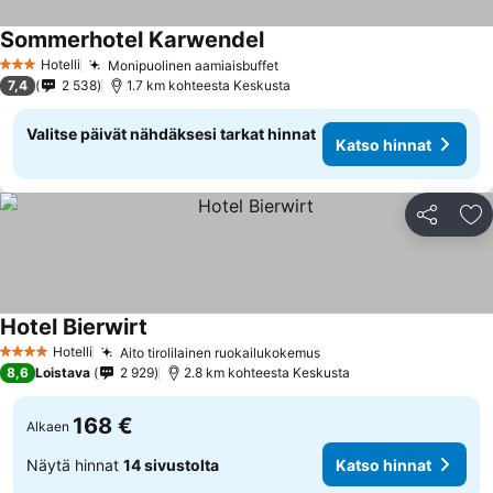
Sommerhotel Karwendel
Hotelli
Monipuolinen aamiaisbuffet
3 Tähtiluokitus
7,4
2 538
1.7 km kohteesta Keskusta
Valitse päivät nähdäksesi tarkat hinnat
Katso hinnat
Jaa
Li
Hotel Bierwirt
Hotelli
Aito tirolilainen ruokailukokemus
4 Tähtiluokitus
8,6
Loistava
2 929
2.8 km kohteesta Keskusta
168 €
Alkaen
Näytä hinnat
14 sivustolta
Katso hinnat