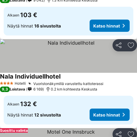
8,7
Loistava
9 042
1.3 km kohteesta Keskusta
103 €
Alkaen
Näytä hinnat
16 sivustolta
Katso hinnat
Jaa
Li
Nala Individuellhotel
Hotelli
Vuoristonäkymillä varustettu kattoterassi
4 Tähtiluokitus
9,3
Loistava
6 169
0.2 km kohteesta Keskusta
132 €
Alkaen
Näytä hinnat
12 sivustolta
Katso hinnat
Suosittu valinta