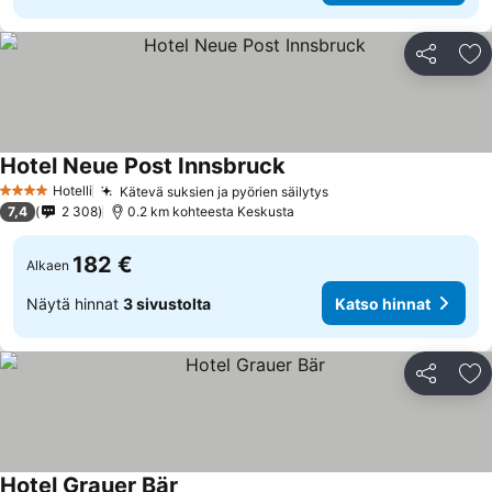
Jaa
Li
Hotel Neue Post Innsbruck
Hotelli
Kätevä suksien ja pyörien säilytys
4 Tähtiluokitus
7,4
2 308
0.2 km kohteesta Keskusta
182 €
Alkaen
Näytä hinnat
3 sivustolta
Katso hinnat
Jaa
Li
Hotel Grauer Bär