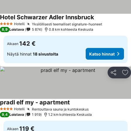
Hotel Schwarzer Adler Innsbruck
Hotelli
Yksilöllisesti teemalliset signature-huoneet
4 Tähtiluokitus
8,9
Loistava
5 874
0.8 km kohteesta Keskusta
142 €
Alkaen
Näytä hinnat
18 sivustolta
Katso hinnat
Jaa
Li
pradl elf my - apartment
Hotelli
Rentouttava sauna ja kuntokeskus
4 Tähtiluokitus
9,4
Loistava
1 919
1.2 km kohteesta Keskusta
119 €
Alkaen