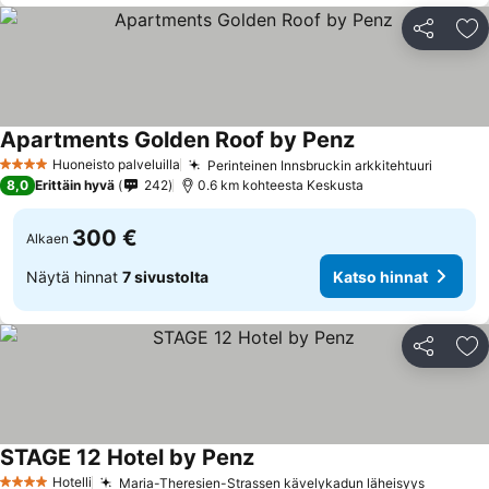
Jaa
Li
Apartments Golden Roof by Penz
Huoneisto palveluilla
Perinteinen Innsbruckin arkkitehtuuri
4 Tähtiluokitus
8,0
Erittäin hyvä
242
0.6 km kohteesta Keskusta
300 €
Alkaen
Näytä hinnat
7 sivustolta
Katso hinnat
Jaa
Li
STAGE 12 Hotel by Penz
Hotelli
Maria-Theresien-Strassen kävelykadun läheisyys