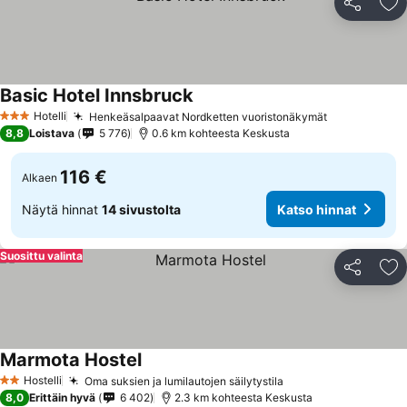
Jaa
Li
Basic Hotel Innsbruck
Hotelli
Henkeäsalpaavat Nordketten vuoristonäkymät
3 Tähtiluokitus
8,8
Loistava
5 776
0.6 km kohteesta Keskusta
116 €
Alkaen
Näytä hinnat
14 sivustolta
Katso hinnat
Suosittu valinta
Jaa
Li
Marmota Hostel
Hostelli
Oma suksien ja lumilautojen säilytystila
2 Tähtiluokitus
8,0
Erittäin hyvä
6 402
2.3 km kohteesta Keskusta