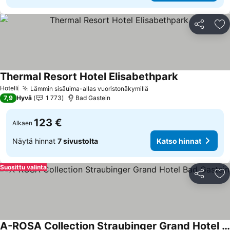
Jaa
Li
Thermal Resort Hotel Elisabethpark
Katso hinnat
Hotelli
Lämmin sisäuima-allas vuoristonäkymillä
Katso hinnat
7,9
Hyvä
1 773
Bad Gastein
123 €
Alkaen
Näytä hinnat
7 sivustolta
Katso hinnat
Suosittu valinta
Jaa
Li
A-ROSA Collection Straubinger Grand Hotel Bad Gastein