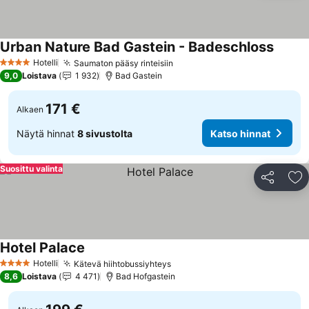
Urban Nature Bad Gastein - Badeschloss
Katso 
Hotelli
Saumaton pääsy rinteisiin
Katso hinnat
4 Tähtiluokitus
9,0
Loistava
1 932
Bad Gastein
171 €
Alkaen
Näytä hinnat
8 sivustolta
Katso hinnat
Suosittu valinta
Jaa
Li
Hotel Palace
Katso hinnat
Hotelli
Kätevä hiihtobussiyhteys
Katso hinnat
4 Tähtiluokitus
8,6
Loistava
4 471
Bad Hofgastein