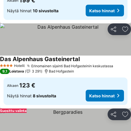
199 €
Alkaen
Näytä hinnat
10 sivustolta
Katso hinnat
Jaa
Li
Das Alpenhaus Gasteinertal
Katso hinnat
Hotelli
Erinomainen sijainti Bad Hofgasteinin keskustassa
Katso h
4 Tähtiluokitus
9,1
Loistava
3 291
Bad Hofgastein
123 €
Alkaen
Näytä hinnat
8 sivustolta
Katso hinnat
Suosittu valinta
Jaa
Li