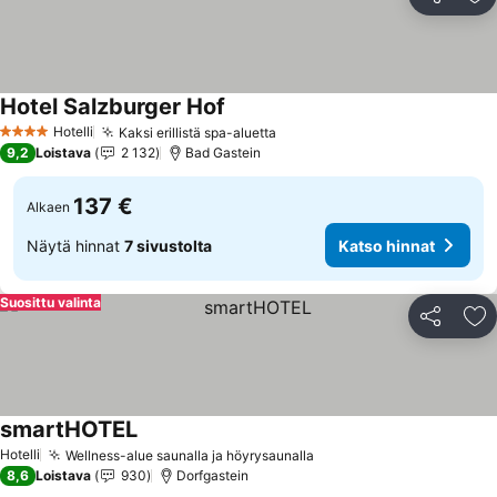
Jaa
Li
Hotel Salzburger Hof
Katso hinnat
Hotelli
Kaksi erillistä spa-aluetta
Katso hinnat
4 Tähtiluokitus
9,2
Loistava
2 132
Bad Gastein
137 €
Alkaen
Näytä hinnat
7 sivustolta
Katso hinnat
Suosittu valinta
Jaa
Li
smartHOTEL
Katso hinnat
Hotelli
Wellness-alue saunalla ja höyrysaunalla
Katso hinnat
8,6
Loistava
930
Dorfgastein