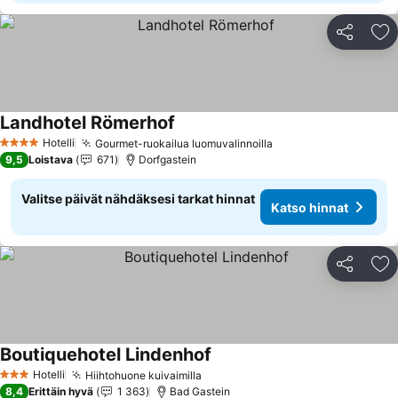
Jaa
Li
Landhotel Römerhof
Katso hinnat
Hotelli
Gourmet-ruokailua luomuvalinnoilla
Katso hinnat
4 Tähtiluokitus
9,5
Loistava
671
Dorfgastein
Valitse päivät nähdäksesi tarkat hinnat
Katso hinnat
Jaa
Li
Boutiquehotel Lindenhof
Katso hinnat
Hotelli
Hiihtohuone kuivaimilla
Katso hinnat
3 Tähtiluokitus
8,4
Erittäin hyvä
1 363
Bad Gastein