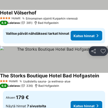
Hotel Völserhof
Katso hinnat
Hotelli
Erinomainen sijainti Kurparkin vieressä
Katso hinnat
4 Tähtiluokitus
8,9
Loistava
381
Bad Hofgastein
Valitse päivät nähdäksesi tarkat hinnat
Katso hinnat
Jaa
Li
The Storks Boutique Hotel Bad Hofgastein
Kats
Hotelli
Uudistettu sauna- ja wellness-alue
Katso hinnat
3 Tähtiluokitus
9,6
Loistava
336
Bad Hofgastein
179 €
Alkaen
Näytä hinnat
7 sivustolta
Katso hinnat