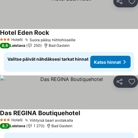
Jaa
Li
Hotel Eden Rock
Katso hinnat
Hotelli
Suora pääsy hiihtohisseille
Katso hinnat
3 Tähtiluokitus
8,6
Loistava
250
Bad Gastein
Valitse päivät nähdäksesi tarkat hinnat
Katso hinnat
Jaa
Li
Das REGINA Boutiquehotel
Katso hinnat
Hotelli
Viihtyisä baari avotakalla
Katso hinnat
3 Tähtiluokitus
8,7
Loistava
1 270
Bad Gastein