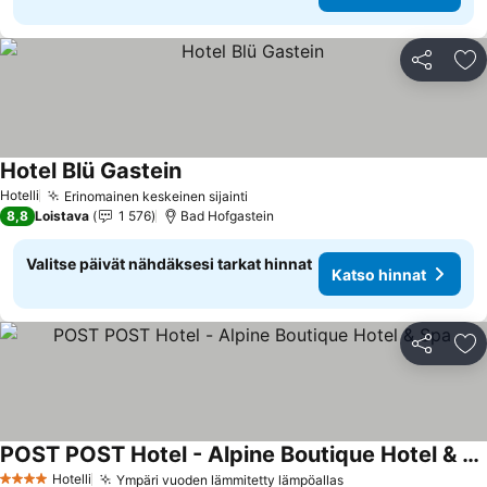
Jaa
Li
Hotel Blü Gastein
Katso hinnat
Hotelli
Erinomainen keskeinen sijainti
Katso hinnat
8,8
Loistava
1 576
Bad Hofgastein
Valitse päivät nähdäksesi tarkat hinnat
Katso hinnat
Jaa
Li
POST POST Hotel - Alpine Boutique Hotel & Spa
Katso hinnat
Hotelli
Ympäri vuoden lämmitetty lämpöallas
Katso hinnat
4 Tähtiluokitus