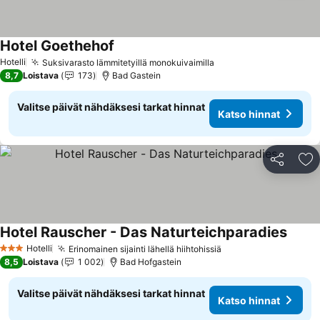
Hotel Goethehof
Katso hinnat
Hotelli
Suksivarasto lämmitetyillä monokuivaimilla
Katso hinnat
8,7
Loistava
173
Bad Gastein
Valitse päivät nähdäksesi tarkat hinnat
Katso hinnat
Jaa
Li
Hotel Rauscher - Das Naturteichparadies
Katso 
Hotelli
Erinomainen sijainti lähellä hiihtohissiä
Katso hinnat
3 Tähtiluokitus
8,5
Loistava
1 002
Bad Hofgastein
Valitse päivät nähdäksesi tarkat hinnat
Katso hinnat