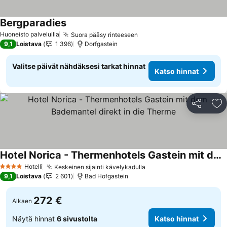
Bergparadies
Katso hinnat
Huoneisto palveluilla
Suora pääsy rinteeseen
Katso hinnat
9,1
Loistava
1 396
Dorfgastein
Valitse päivät nähdäksesi tarkat hinnat
Katso hinnat
Jaa
Li
Hotel Norica - Thermenhotels Gastein mit dem Bademantel direkt in die Therme
Katso hinnat
Hotelli
Keskeinen sijainti kävelykadulla
Katso hinnat
4 Tähtiluokitus
9,1
Loistava
2 601
Bad Hofgastein
272 €
Alkaen
Näytä hinnat
6 sivustolta
Katso hinnat