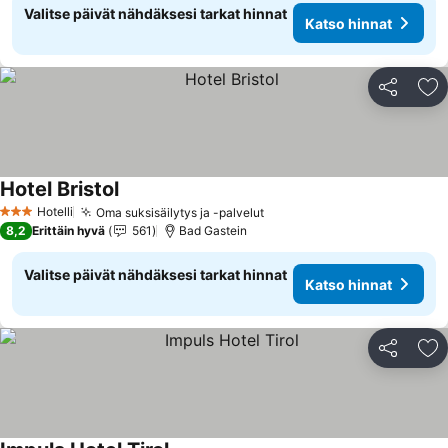
Valitse päivät nähdäksesi tarkat hinnat
Katso hinnat
Jaa
Li
Hotel Bristol
Katso hinnat
Hotelli
Oma suksisäilytys ja -palvelut
Katso hinnat
3 Tähtiluokitus
8,2
Erittäin hyvä
561
Bad Gastein
Valitse päivät nähdäksesi tarkat hinnat
Katso hinnat
Jaa
Li