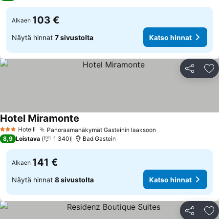
103 €
Alkaen
Näytä hinnat
7 sivustolta
Katso hinnat
Jaa
Li
Hotel Miramonte
Katso hinnat
Hotelli
Panoraamanäkymät Gasteinin laaksoon
Katso hinnat
3 Tähtiluokitus
8,9
Loistava
1 340
Bad Gastein
141 €
Alkaen
Näytä hinnat
8 sivustolta
Katso hinnat
Jaa
Li