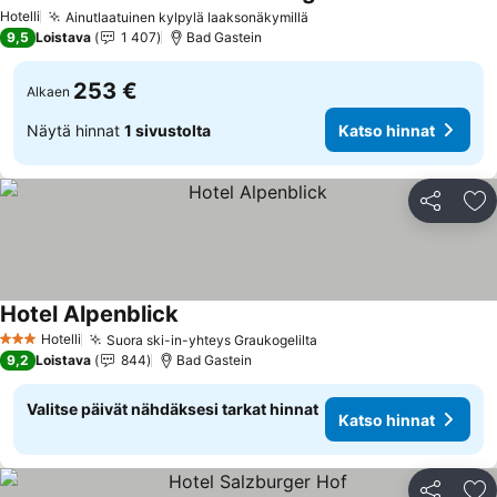
Katso hinnat
Hotelli
Ainutlaatuinen kylpylä laaksonäkymillä
Katso hinnat
9,5
Loistava
1 407
Bad Gastein
253 €
Alkaen
Näytä hinnat
1 sivustolta
Katso hinnat
Jaa
Li
Hotel Alpenblick
Katso hinnat
Hotelli
Suora ski-in-yhteys Graukogelilta
Katso hinnat
3 Tähtiluokitus
9,2
Loistava
844
Bad Gastein
Valitse päivät nähdäksesi tarkat hinnat
Katso hinnat