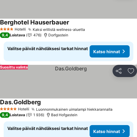
Berghotel Hauserbauer
Katso hinnat
Hotelli
Kaksi erillistä wellness-aluetta
Katso hinnat
4 Tähtiluokitus
9,4
Loistava
476
Dorfgastein
Valitse päivät nähdäksesi tarkat hinnat
Katso hinnat
Suosittu valinta
Jaa
Li
Das.Goldberg
Katso hinnat
Hotelli
Luonnonmukainen uimalampi hiekkarannalla
Katso hinn
5 Tähtiluokitus
9,4
Loistava
1 936
Bad Hofgastein
Valitse päivät nähdäksesi tarkat hinnat
Katso hinnat