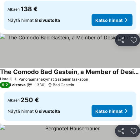
138 €
Alkaen
Näytä hinnat
8 sivustolta
Katso hinnat
Jaa
Li
The Comodo Bad Gastein, a Member of Design Hotels
Katso hinnat
Hotelli
Panoraamanäkymät Gasteinin laaksoon
Katso hinnat
9,2
Loistava
1 330
Bad Gastein
250 €
Alkaen
Näytä hinnat
6 sivustolta
Katso hinnat
Jaa
Li