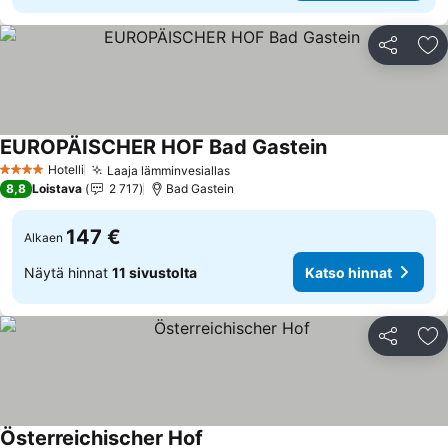
Jaa
Li
EUROPÄISCHER HOF Bad Gastein
Katso hinnat
Hotelli
Laaja lämminvesiallas
Katso hinnat
4 Tähtiluokitus
8,8
Loistava
2 717
Bad Gastein
147 €
Alkaen
Näytä hinnat
11 sivustolta
Katso hinnat
Jaa
Li
Österreichischer Hof