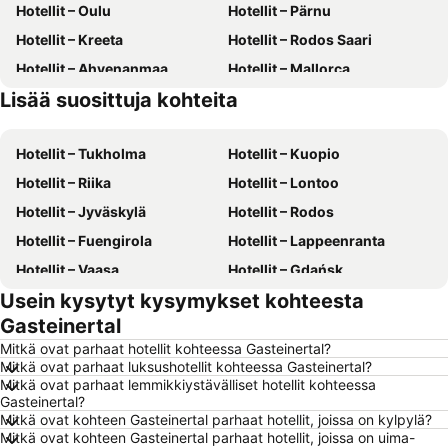
Hotellit – Oulu
Hotellit – Pärnu
Hotellit – Kreeta
Hotellit – Rodos Saari
Hotellit – Ahvenanmaa
Hotellit – Mallorca
Lisää suosittuja kohteita
Hotellit – Gran Canaria
Hotellit – Phuket
Hotellit – Tukholma
Hotellit – Kuopio
Hotellit – Riika
Hotellit – Lontoo
Hotellit – Jyväskylä
Hotellit – Rodos
Hotellit – Fuengirola
Hotellit – Lappeenranta
Hotellit – Vaasa
Hotellit – Gdańsk
Usein kysytyt kysymykset kohteesta
Hotellit – Rovaniemi
Hotellit – Alanya
Gasteinertal
Hotellit – Savonlinna
Hotellit – Hämeenlinna
Mitkä ovat parhaat hotellit kohteessa Gasteinertal?
Hotellit – Vantaa
Hotellit – Pariisi
Mitkä ovat parhaat luksushotellit kohteessa Gasteinertal?
Mitkä ovat parhaat lemmikkiystävälliset hotellit kohteessa
Hotellit – Rooma
Hotellit – Berliini
Gasteinertal?
Hotellit – Kalajoki
Hotellit – Suomi
Mitkä ovat kohteen Gasteinertal parhaat hotellit, joissa on kylpylä?
Mitkä ovat kohteen Gasteinertal parhaat hotellit, joissa on uima-
Hotellit – Malta
Hotellit – Teneriffa