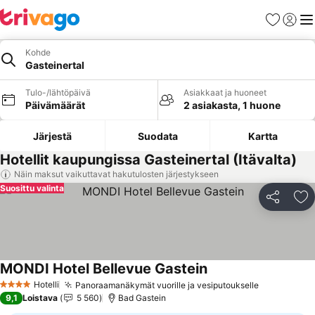
Suosikit
Kirjaud
Val
Kohde
Gasteinertal
Tulo-/lähtöpäivä
Asiakkaat ja huoneet
Päivämäärät
2 asiakasta, 1 huone
Järjestä
Suodata
Kartta
Hotellit kaupungissa Gasteinertal (Itävalta)
Näin maksut vaikuttavat hakutulosten järjestykseen
Suosittu valinta
Jaa
Li
MONDI Hotel Bellevue Gastein
Katso hinnat
Hotelli
Panoraamanäkymät vuorille ja vesiputoukselle
Katso hinn
4 Tähtiluokitus
9,1
Loistava
5 560
Bad Gastein