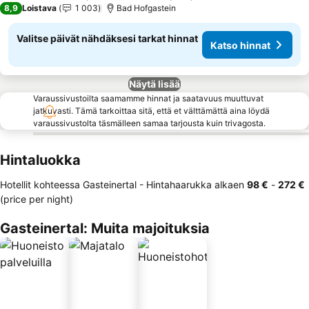
8,9
Loistava
1 003
Bad Hofgastein
Valitse päivät nähdäksesi tarkat hinnat
Katso hinnat
Näytä lisää
Varaussivustoilta saamamme hinnat ja saatavuus muuttuvat
jatkuvasti. Tämä tarkoittaa sitä, että et välttämättä aina löydä
varaussivustolta täsmälleen samaa tarjousta kuin trivagosta.
Hintaluokka
Hotellit kohteessa Gasteinertal -
Hintahaarukka
alkaen
‎98 €
-
‎272 €
(price per night)
Gasteinertal: Muita majoituksia