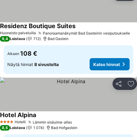
Residenz Boutique Suites
Katso hinnat
Huoneisto palveluilla
Panoraamanäkymät Bad Gasteinin vesiputoukselle
Kat
9,4
Loistava
712
Bad Gastein
108 €
Alkaen
Näytä hinnat
8 sivustolta
Katso hinnat
Jaa
Li
Hotel Alpina
Katso hinnat
Hotelli
Lämmin sisäuima-allas
Katso hinnat
4 Tähtiluokitus
8,5
Loistava
1 074
Bad Hofgastein