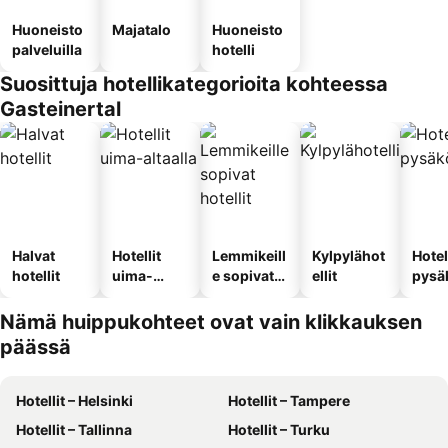
Huoneisto
Majatalo
Huoneisto
palveluilla
hotelli
Suosittuja hotellikategorioita kohteessa
Gasteinertal
Halvat
Hotellit
Lemmikeill
Kylpylähot
Hotel
hotellit
uima-
e sopivat
ellit
pysä
altaalla
hotellit
llä
Nämä huippukohteet ovat vain klikkauksen
päässä
Hotellit – Helsinki
Hotellit – Tampere
Hotellit – Tallinna
Hotellit – Turku