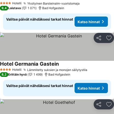
Katso hinnat
Hotelli
Yksityinen Barsteinalm-vuoristomaja
Katso hinnat
4 Tähtiluokitus
9,4
Loistava
1 071
Bad Hofgastein
Valitse päivät nähdäksesi tarkat hinnat
Katso hinnat
Jaa
Li
Hotel Germania Gastein
Katso hinnat
Hotelli
Lämmitetty suksien ja monojen säilytystila
Katso hinnat
4 Tähtiluokitus
8,2
Erittäin hyvä
1 499
Bad Hofgastein
Valitse päivät nähdäksesi tarkat hinnat
Katso hinnat
Jaa
Li