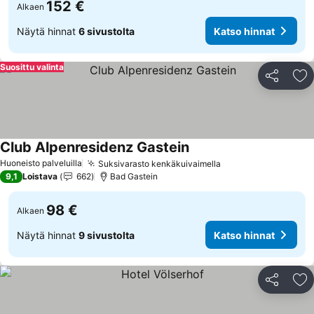
152 €
Alkaen
Näytä hinnat
6 sivustolta
Katso hinnat
Suosittu valinta
Jaa
Li
Club Alpenresidenz Gastein
Katso hinnat
Huoneisto palveluilla
Suksivarasto kenkäkuivaimella
Katso hinnat
9,1
Loistava
662
Bad Gastein
98 €
Alkaen
Näytä hinnat
9 sivustolta
Katso hinnat
Jaa
Li