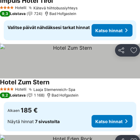
Impuls Hotel Tirol
Katso hinnat
Hotelli
Kätevä hiihtobussiyhteys
Katso hinnat
4 Tähtiluokitus
9,3
Loistava
724
Bad Hofgastein
Valitse päivät nähdäksesi tarkat hinnat
Katso hinnat
Jaa
Li
Hotel Zum Stern
Katso hinnat
Hotelli
Laaja Sternenreich-Spa
Katso hinnat
4 Tähtiluokitus
9,2
Loistava
1 168
Bad Hofgastein
185 €
Alkaen
Näytä hinnat
7 sivustolta
Katso hinnat