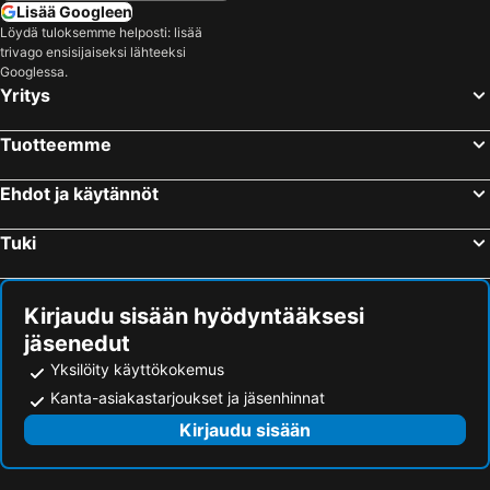
Lisää Googleen
Hotellit – Zabcice
Hotellit – Újezd u Brna
Löydä tuloksemme helposti: lisää
trivago ensisijaiseksi lähteeksi
Hotellit – Strachotín
Hotellit – Rosice
Googlessa.
Hotellit – Sedlec
Hotellit – Šakvice
Yritys
Tuotteemme
Ehdot ja käytännöt
Tuki
Kirjaudu sisään hyödyntääksesi
jäsenedut
Yksilöity käyttökokemus
Kanta-asiakastarjoukset ja jäsenhinnat
Kirjaudu sisään