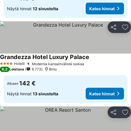
Näytä hinnat
12 sivustolta
Katso hinnat
Jaa
Li
Grandezza Hotel Luxury Palace
Hotelli
Modernia kansainvälistä ruokaa
4 Tähtiluokitus
9,2
Loistava
6 773
Brno
142 €
Alkaen
Näytä hinnat
13 sivustolta
Katso hinnat
Jaa
Li