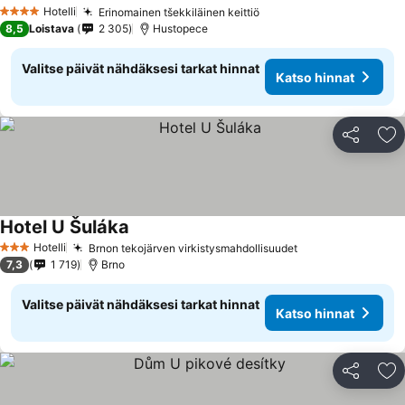
Hotelli
Erinomainen tšekkiläinen keittiö
4 Tähtiluokitus
8,5
Loistava
2 305
Hustopece
Valitse päivät nähdäksesi tarkat hinnat
Katso hinnat
Jaa
Li
Hotel U Šuláka
Hotelli
Brnon tekojärven virkistysmahdollisuudet
3 Tähtiluokitus
7,3
1 719
Brno
Valitse päivät nähdäksesi tarkat hinnat
Katso hinnat
Jaa
Li