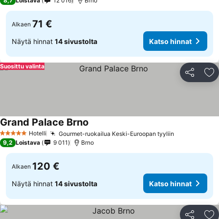
8,7
Loistava
12 016
Brno
71 €
Alkaen
Näytä hinnat
14 sivustolta
Katso hinnat
Suosittu valinta
Jaa
Li
Grand Palace Brno
Hotelli
Gourmet-ruokailua Keski-Euroopan tyyliin
5 Tähtiluokitus
9,2
Loistava
9 011
Brno
120 €
Alkaen
Näytä hinnat
14 sivustolta
Katso hinnat