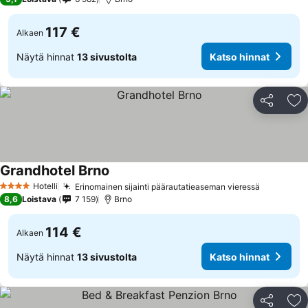
117 €
Alkaen
Näytä hinnat
13 sivustolta
Katso hinnat
Jaa
Li
Grandhotel Brno
Hotelli
Erinomainen sijainti päärautatieaseman vieressä
4 Tähtiluokitus
8,6
Loistava
7 159
Brno
114 €
Alkaen
Näytä hinnat
13 sivustolta
Katso hinnat
Jaa
Li