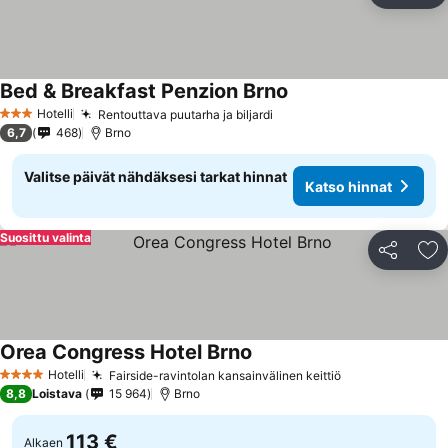
Bed & Breakfast Penzion Brno
Hotelli
Rentouttava puutarha ja biljardi
3 Tähtiluokitus
6,7
468
Brno
Valitse päivät nähdäksesi tarkat hinnat
Katso hinnat
Suosittu valinta
Jaa
Li
Orea Congress Hotel Brno
Hotelli
Fairside-ravintolan kansainvälinen keittiö
4 Tähtiluokitus
8,8
Loistava
15 964
Brno
113 €
Alkaen