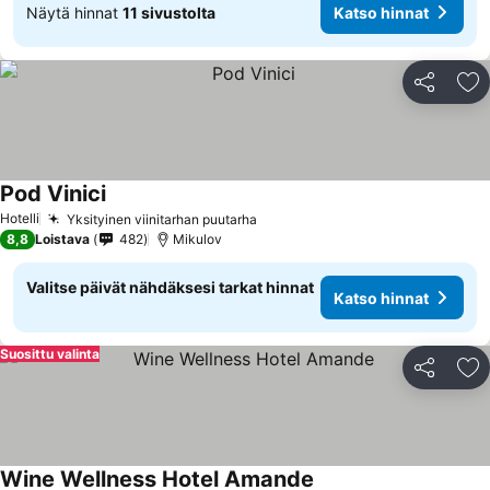
Näytä hinnat
11 sivustolta
Katso hinnat
Jaa
Li
Pod Vinici
Hotelli
Yksityinen viinitarhan puutarha
8,8
Loistava
482
Mikulov
Valitse päivät nähdäksesi tarkat hinnat
Katso hinnat
Suosittu valinta
Jaa
Li
Wine Wellness Hotel Amande