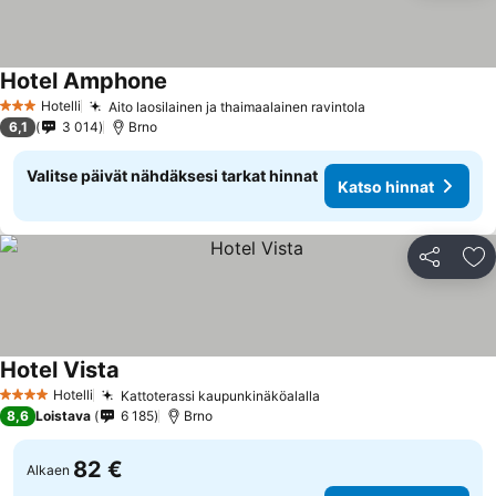
Hotel Amphone
Hotelli
Aito laosilainen ja thaimaalainen ravintola
3 Tähtiluokitus
6,1
3 014
Brno
Valitse päivät nähdäksesi tarkat hinnat
Katso hinnat
Jaa
Li
Hotel Vista
Hotelli
Kattoterassi kaupunkinäköalalla
4 Tähtiluokitus
8,6
Loistava
6 185
Brno
82 €
Alkaen