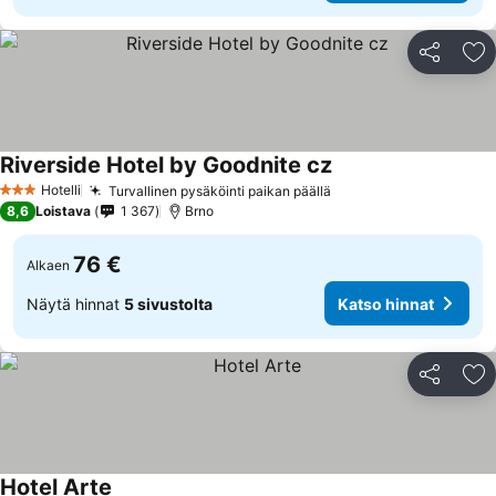
Jaa
Li
Riverside Hotel by Goodnite cz
Hotelli
Turvallinen pysäköinti paikan päällä
3 Tähtiluokitus
8,6
Loistava
1 367
Brno
76 €
Alkaen
Näytä hinnat
5 sivustolta
Katso hinnat
Jaa
Li
Hotel Arte