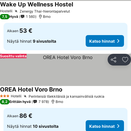
Wake Up Wellness Hostel
Hostelli
Zenergy Thai-hierontapalvelut
7,5
Hyvä
1 560
Brno
53 €
Alkaen
Näytä hinnat
9 sivustolta
Katso hinnat
Suosittu valinta
Jaa
Li
OREA Hotel Voro Brno
Hotelli
Perinteisiä tšekkiläisiä ja kansainvälisiä ruokia
3 Tähtiluokitus
8,2
Erittäin hyvä
7 978
Brno
86 €
Alkaen
Näytä hinnat
10 sivustolta
Katso hinnat