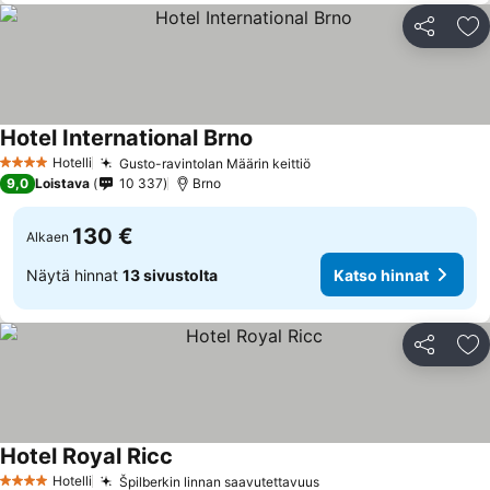
Jaa
Li
Hotel International Brno
Hotelli
Gusto-ravintolan Määrin keittiö
4 Tähtiluokitus
9,0
Loistava
10 337
Brno
130 €
Alkaen
Näytä hinnat
13 sivustolta
Katso hinnat
Jaa
Li
Hotel Royal Ricc
Hotelli
Špilberkin linnan saavutettavuus
4 Tähtiluokitus