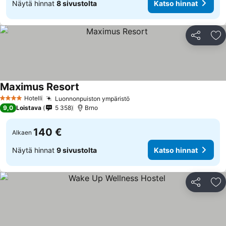
Näytä hinnat
8 sivustolta
Katso hinnat
Jaa
Li
Maximus Resort
Hotelli
Luonnonpuiston ympäristö
4 Tähtiluokitus
9,0
Loistava
5 358
Brno
140 €
Alkaen
Näytä hinnat
9 sivustolta
Katso hinnat
Jaa
Li