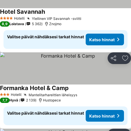
Hotel Savannah
Hotelli
Ylellinen VIP Savannah -sviitti
4 Tähtiluokitus
8,9
Loistava
5 362
Znojmo
Valitse päivät nähdäksesi tarkat hinnat
Katso hinnat
Jaa
Li
Formanka Hotel & Camp
Hotelli
Mantelitarhareittien läheisyys
3 Tähtiluokitus
7,7
Hyvä
2 139
Hustopece
Valitse päivät nähdäksesi tarkat hinnat
Katso hinnat