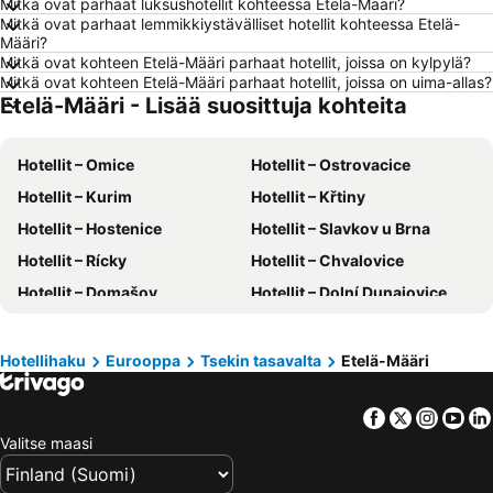
Mitkä ovat parhaat luksushotellit kohteessa Etelä-Määri?
Mitkä ovat parhaat lemmikkiystävälliset hotellit kohteessa Etelä-
Hotellit – Lahti
Hotellit – Hämeenlinna
Määri?
Hotellit – Seinäjoki
Hotellit – Suomi
Mitkä ovat kohteen Etelä-Määri parhaat hotellit, joissa on kylpylä?
Mitkä ovat kohteen Etelä-Määri parhaat hotellit, joissa on uima-allas?
Hotellit – Gran Canaria
Hotellit – Malta
Etelä-Määri - Lisää suosittuja kohteita
Hotellit – Teneriffa
Hotellit – Gardajärvi
Hotellit – Phuket
Hotellit – Koh Lanta
Hotellit – Omice
Hotellit – Ostrovacice
Hotellit – Santorini Saari
Hotellit – Viro
Hotellit – Kurim
Hotellit – Křtiny
Hotellit – Espanja
Hotellit – Koh Samui
Hotellit – Hostenice
Hotellit – Slavkov u Brna
Hotellit – Kos Saari
Hotellit – Kypros
Hotellit – Rícky
Hotellit – Chvalovice
Hotellit – Lofoten
Hotellit – Uusimaa
Hotellit – Domašov
Hotellit – Dolní Dunajovice
Hotellit – Ylläs
Hotellit – Madeira
Hotellit – Drnovice
Hotellit – Hlohovec
Hotellit – Kroatia
Hotellit – Saarenmaa
Hotellit – Hodonín
Hotellit – BlaZovice
Hotellihaku
Eurooppa
Tsekin tasavalta
Etelä-Määri
Hotellit – Blucina
Hotellit – Boskovice
Facebook
Twitter
Insta
Yo
Hotellit – Boretice
Hotellit – Breclav
Valitse maasi
Hotellit – Pasohlávky
Hotellit – Mokrá-Horákov
Hotellit – Kyjov
Hotellit – Jedovnice