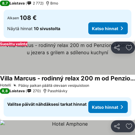
8,7
Loistava
2 772
Brno
108 €
Alkaen
Näytä hinnat
10 sivustolta
Katso hinnat
Suosittu valinta
Jaa
Li
Villa Marcus - rodinný relax 200 m od Penzionu Kometa, u jezera s grilem a sdílenou kuchyní
Hotelli
Pääsy paikan päällä olevaan vesipuistoon
8,8
Loistava
270
Pasohlávky
Valitse päivät nähdäksesi tarkat hinnat
Katso hinnat
Jaa
Li