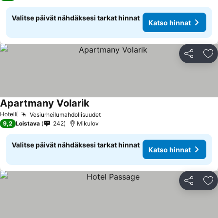
Valitse päivät nähdäksesi tarkat hinnat
Katso hinnat
Jaa
Li
Apartmany Volarik
Hotelli
Vesiurheilumahdollisuudet
9,2
Loistava
242
Mikulov
Valitse päivät nähdäksesi tarkat hinnat
Katso hinnat
Jaa
Li