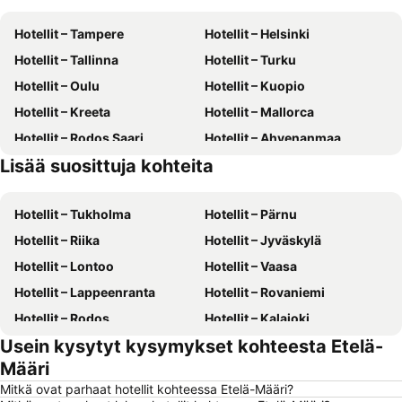
Hotellit – Tampere
Hotellit – Helsinki
Hotellit – Tallinna
Hotellit – Turku
Hotellit – Oulu
Hotellit – Kuopio
Hotellit – Kreeta
Hotellit – Mallorca
Hotellit – Rodos Saari
Hotellit – Ahvenanmaa
Lisää suosittuja kohteita
Hotellit – Kreikka
Hotellit – Aurinkorannikko
Hotellit – Tukholma
Hotellit – Pärnu
Hotellit – Riika
Hotellit – Jyväskylä
Hotellit – Lontoo
Hotellit – Vaasa
Hotellit – Lappeenranta
Hotellit – Rovaniemi
Hotellit – Rodos
Hotellit – Kalajoki
Usein kysytyt kysymykset kohteesta Etelä-
Hotellit – Alanya
Hotellit – Joensuu
Määri
Hotellit – Fuengirola
Hotellit – Kööpenhamina
Mitkä ovat parhaat hotellit kohteessa Etelä-Määri?
Hotellit – Savonlinna
Hotellit – Gdańsk