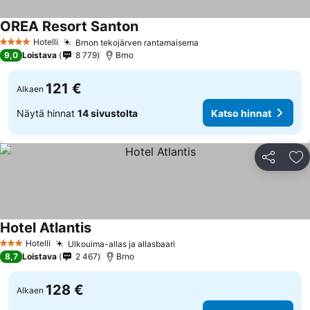
OREA Resort Santon
Hotelli
Brnon tekojärven rantamaisema
4 Tähtiluokitus
9,0
Loistava
8 779
Brno
121 €
Alkaen
Näytä hinnat
14 sivustolta
Katso hinnat
Jaa
Li
Hotel Atlantis
Hotelli
Ulkouima-allas ja allasbaari
3 Tähtiluokitus
8,7
Loistava
2 467
Brno
128 €
Alkaen