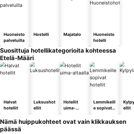
Huoneisto
Hostelli
Majatalo
Huoneisto
palveluilla
hotelli
Suosittuja hotellikategorioita kohteessa
Etelä-Määri
Halvat
Luksushot
Hotellit
Lemmikeill
Kylp
hotellit
ellit
uima-
e sopivat
ellit
altaalla
hotellit
Nämä huippukohteet ovat vain klikkauksen
päässä