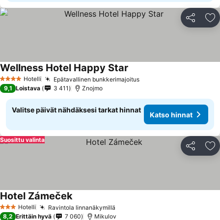
Jaa
Li
Wellness Hotel Happy Star
Hotelli
Epätavallinen bunkkerimajoitus
4 Tähtiluokitus
9,1
Loistava
3 411
Znojmo
Valitse päivät nähdäksesi tarkat hinnat
Katso hinnat
Suosittu valinta
Jaa
Li
Hotel Zámeček
Hotelli
Ravintola linnanäkymillä
3 Tähtiluokitus
8,2
Erittäin hyvä
7 060
Mikulov