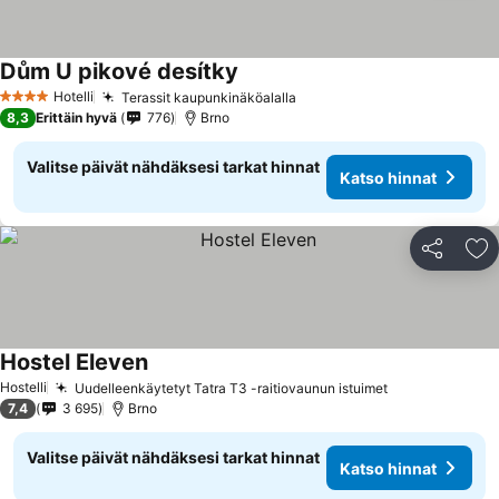
Dům U pikové desítky
Hotelli
Terassit kaupunkinäköalalla
4 Tähtiluokitus
8,3
Erittäin hyvä
776
Brno
Valitse päivät nähdäksesi tarkat hinnat
Katso hinnat
Jaa
Li
Hostel Eleven
Hostelli
Uudelleenkäytetyt Tatra T3 -raitiovaunun istuimet
7,4
3 695
Brno
Valitse päivät nähdäksesi tarkat hinnat
Katso hinnat