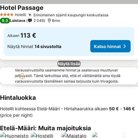
Hotel Passage
Hotelli
Erinomainen sijainti kaupungin keskustassa
4 Tähtiluokitus
9,3
Loistava
2 046
Brno
113 €
Alkaen
Näytä hinnat
14 sivustolta
Katso hinnat
Näytä lisää
Varaussivustoilta saamamme hinnat ja saatavuus muuttuvat
jatkuvasti. Tämä tarkoittaa sitä, että et välttämättä aina löydä
varaussivustolta täsmälleen samaa tarjousta kuin trivagosta.
Hintaluokka
Hotellit kohteessa Etelä-Määri -
Hintahaarukka
alkaen
‎50 €
-
‎146 €
(price per night)
Etelä-Määri: Muita majoituksia