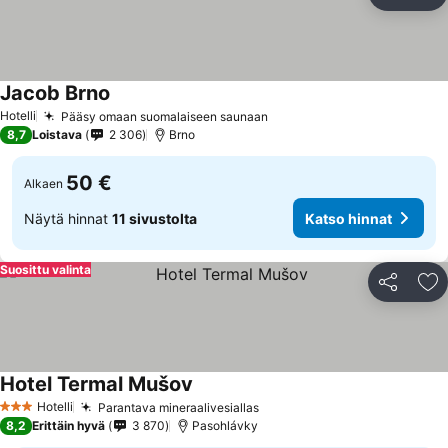
Jaa
Li
Jacob Brno
Hotelli
Pääsy omaan suomalaiseen saunaan
8,7
Loistava
2 306
Brno
50 €
Alkaen
Näytä hinnat
11 sivustolta
Katso hinnat
Suosittu valinta
Jaa
Li
Hotel Termal Mušov
Hotelli
Parantava mineraalivesiallas
3 Tähtiluokitus
8,2
Erittäin hyvä
3 870
Pasohlávky