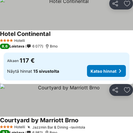
Jaa
Li
Hotel Continental
Hotelli
4 Tähtiluokitus
8,6
Loistava
6 077
Brno
117 €
Alkaen
Näytä hinnat
15 sivustolta
Katso hinnat
Jaa
Li
Courtyard by Marriott Brno
Hotelli
Jazzmin Bar & Dining -ravintola
4 Tähtiluokitus
9,1
Loistava
6 982
Brno