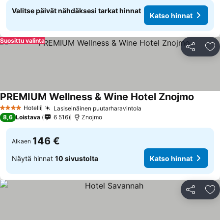
Valitse päivät nähdäksesi tarkat hinnat
Katso hinnat
Suosittu valinta
Jaa
Li
PREMIUM Wellness & Wine Hotel Znojmo
Hotelli
Lasiseinäinen puutarharavintola
4 Tähtiluokitus
8,6
Loistava
6 516
Znojmo
146 €
Alkaen
Näytä hinnat
10 sivustolta
Katso hinnat
Jaa
Li