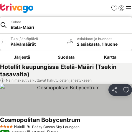
Suosikit
Kirjaud
Val
Kohde
Etelä-Määri
Tulo-/lähtöpäivä
Asiakkaat ja huoneet
Päivämäärät
2 asiakasta, 1 huone
Järjestä
Suodata
Kartta
Hotellit kaupungissa Etelä-Määri (Tsekin
tasavalta)
Näin maksut vaikuttavat hakutulosten järjestykseen
Jaa
Li
Cosmopolitan Bobycentrum
Hotelli
Pääsy Cosmo Sky Loungeen
4 Tähtiluokitus