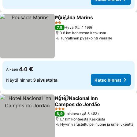
Pousada Marins
Jaa
Lisää suosikkeihin
2 Tähtiluokitus
7,9
Hyvä
1 199
0.8 km kohteesta Keskusta
Turvallinen pysäköinti vieraille
44 €
Alkaen
Näytä hinnat
3 sivustolta
Katso hinnat
Hotel Nacional Inn
Jaa
Lisää suosikkeihin
Campos do Jordão
3 Tähtiluokitus
8,9
Loistava
8 483
1.7 km kohteesta Keskusta
Hyvin varusteltu pelihuone ja urheilukenttä