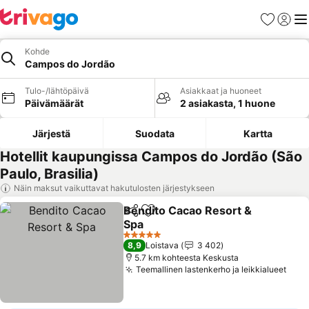
Suosikit
Kirjaud
Val
Kohde
Campos do Jordão
Tulo-/lähtöpäivä
Asiakkaat ja huoneet
Päivämäärät
2 asiakasta, 1 huone
Järjestä
Suodata
Kartta
Hotellit kaupungissa Campos do Jordão (São
Paulo, Brasilia)
Näin maksut vaikuttavat hakutulosten järjestykseen
Bendito Cacao Resort &
Jaa
Lisää suosikkeihin
Spa
5 Tähtiluokitus
8,9
Loistava
3 402
5.7 km kohteesta Keskusta
Teemallinen lastenkerho ja leikkialueet