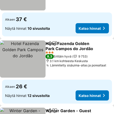
37 €
Alkaen
Näytä hinnat
10 sivustolta
Katso hinnat
Hotel Fazenda Golden
Jaa
Lisää suosikkeihin
Park Campos do Jordão
3 Tähtiluokitus
8,3
Erittäin hyvä
9 753
3.1 km kohteesta Keskusta
Lämmitetty sisäuima-allas ja porealtaat
26 €
Alkaen
Näytä hinnat
12 sivustolta
Katso hinnat
Winter Garden - Guest
Jaa
Lisää suosikkeihin