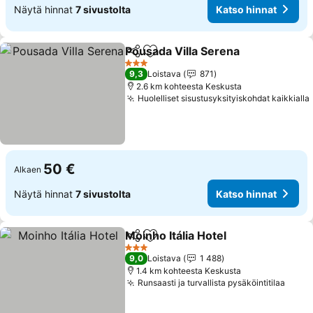
Näytä hinnat
7 sivustolta
Katso hinnat
Pousada Villa Serena
Jaa
Lisää suosikkeihin
3 Tähtiluokitus
9,3
Loistava
871
2.6 km kohteesta Keskusta
Huolelliset sisustusyksityiskohdat kaikkialla
50 €
Alkaen
Näytä hinnat
7 sivustolta
Katso hinnat
Moinho Itália Hotel
Jaa
Lisää suosikkeihin
3 Tähtiluokitus
9,0
Loistava
1 488
1.4 km kohteesta Keskusta
Runsaasti ja turvallista pysäköintitilaa