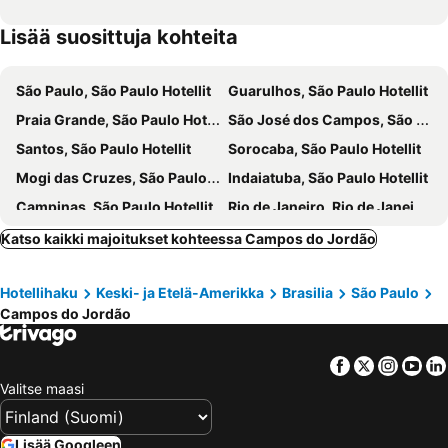
Lisää suosittuja kohteita
São Paulo, São Paulo Hotellit
Guarulhos, São Paulo Hotellit
Praia Grande, São Paulo Hotellit
São José dos Campos, São Paulo Hotellit
Santos, São Paulo Hotellit
Sorocaba, São Paulo Hotellit
Mogi das Cruzes, São Paulo Hotellit
Indaiatuba, São Paulo Hotellit
Campinas, São Paulo Hotellit
Rio de Janeiro, Rio de Janeiro Hotellit
Fortaleza, Ceará Hotellit
Salvador Bahia, Bahia Hotellit
Katso kaikki majoitukset kohteessa Campos do Jordão
Foz do Iguaçu, Paraná Hotellit
Paraty, Rio de Janeiro Hotellit
Hotellihaku
Keski- ja Etelä-Amerikka
Brasilia
São Paulo
Torres, Rio Grande do Sul Hotellit
Vitória, Espírito Santo Hotellit
Campos do Jordão
Facebook
Twitter
Insta
Yo
Valitse maasi
Lisää Googleen