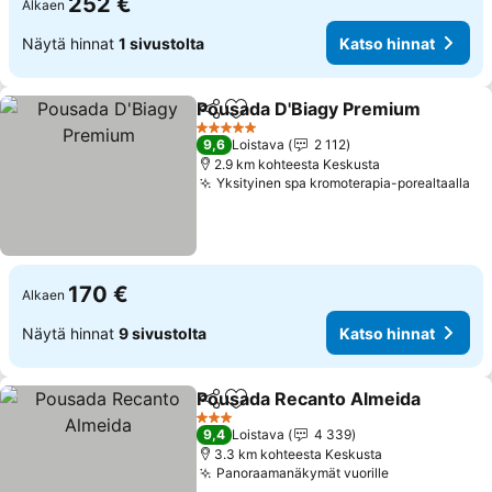
252 €
Alkaen
Näytä hinnat
1 sivustolta
Katso hinnat
Pousada D'Biagy Premium
Jaa
Lisää suosikkeihin
5 Tähtiluokitus
9,6
Loistava
2 112
2.9 km kohteesta Keskusta
Yksityinen spa kromoterapia-porealtaalla
170 €
Alkaen
Näytä hinnat
9 sivustolta
Katso hinnat
Pousada Recanto Almeida
Jaa
Lisää suosikkeihin
3 Tähtiluokitus
9,4
Loistava
4 339
3.3 km kohteesta Keskusta
Panoraamanäkymät vuorille