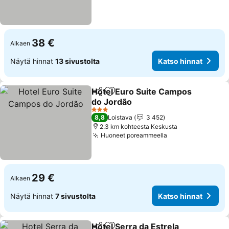
38 €
Alkaen
Näytä hinnat
13 sivustolta
Katso hinnat
Hotel Euro Suite Campos
Jaa
Lisää suosikkeihin
do Jordão
3 Tähtiluokitus
8,8
Loistava
3 452
2.3 km kohteesta Keskusta
Huoneet poreammeella
29 €
Alkaen
Näytä hinnat
7 sivustolta
Katso hinnat
Hotel Serra da Estrela