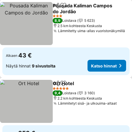
Pousada Kaliman Campos
Jaa
Lisää suosikkeihin
do Jordão
3 Tähtiluokitus
8,9
Loistava
5 623
2.5 km kohteesta Keskusta
Lämmitetty uima-allas vuoristonäkymillä
43 €
Alkaen
Näytä hinnat
9 sivustolta
Katso hinnat
Ort Hotel
Jaa
Lisää suosikkeihin
5 Tähtiluokitus
9,4
Loistava
3 160
2.2 km kohteesta Keskusta
Lämmitetyt sisä- ja ulkouima-altaat