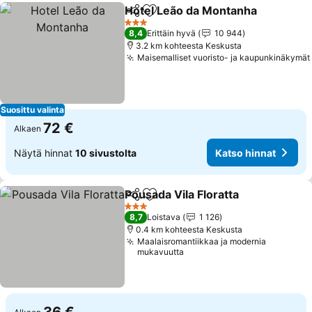
Hotel Leão da Montanha
Jaa
Lisää suosikkeihin
3 Tähtiluokitus
8,4
Erittäin hyvä
10 944
3.2 km kohteesta Keskusta
Maisemalliset vuoristo- ja kaupunkinäkymät
Suosittu valinta
72 €
Alkaen
Näytä hinnat
10 sivustolta
Katso hinnat
Pousada Vila Floratta
Jaa
Lisää suosikkeihin
3 Tähtiluokitus
8,7
Loistava
1 126
0.4 km kohteesta Keskusta
Maalaisromantiikkaa ja modernia
mukavuutta