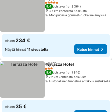
Jaa
Lisää suosikkeihin
5 Tähtiluokitus
9,4
Loistava
2 364
3.7 km kohteesta Keskusta
Monipuolisia gourmet-ruokailuelämyksiä
234 €
Alkaen
Näytä hinnat
11 sivustolta
Katso hinnat
Terrazza Hotel
Jaa
Lisää suosikkeihin
3 Tähtiluokitus
8,6
Loistava
1 846
2.2 km kohteesta Keskusta
Historiallinen tunnelma antiikkisisustuksella
35 €
Alkaen