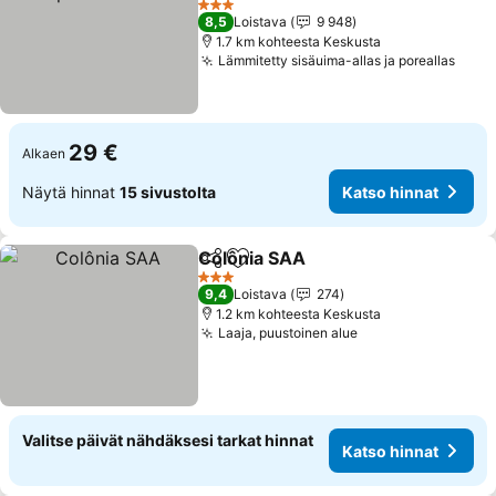
3 Tähtiluokitus
8,5
Loistava
9 948
1.7 km kohteesta Keskusta
Lämmitetty sisäuima-allas ja poreallas
29 €
Alkaen
Näytä hinnat
15 sivustolta
Katso hinnat
Colônia SAA
Jaa
Lisää suosikkeihin
3 Tähtiluokitus
9,4
Loistava
274
1.2 km kohteesta Keskusta
Laaja, puustoinen alue
Valitse päivät nähdäksesi tarkat hinnat
Katso hinnat