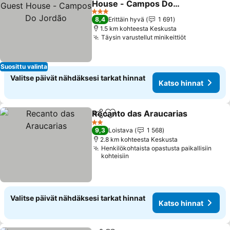
House - Campos Do
Jordão
3 Tähtiluokitus
8,4
Erittäin hyvä
1 691
1.5 km kohteesta Keskusta
Täysin varustellut minikeittiöt
Suosittu valinta
Valitse päivät nähdäksesi tarkat hinnat
Katso hinnat
Recanto das Araucarias
Jaa
Lisää suosikkeihin
2 Tähtiluokitus
9,3
Loistava
1 568
2.8 km kohteesta Keskusta
Henkilökohtaista opastusta paikallisiin
kohteisiin
Valitse päivät nähdäksesi tarkat hinnat
Katso hinnat