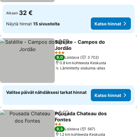
32 €
Alkaen
Näytä hinnat
15 sivustolta
Katso hinnat
Satélite - Campos do
Jaa
Lisää suosikkeihin
Jordão
3 Tähtiluokitus
9,0
Loistava
3 702
0.8 km kohteesta Keskusta
Lämmitetty sisäuima-allas
Valitse päivät nähdäksesi tarkat hinnat
Katso hinnat
Pousada Chateau dos
Jaa
Lisää suosikkeihin
Fontes
2 Tähtiluokitus
9,3
Loistava
567
1.2 km kohteesta Keskusta