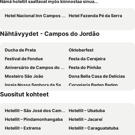
Nämä hotellit saattavat myös kiinnostaa sinua...
Hotel Nacional Inn Campos do Jordão
Hotel Fazenda Pé da Serra
Nähtävyydet - Campos do Jordão
Ducha de Prata
Oktoberfest
Festival de Fondue
Festa da Cerejeira
Aniversário de Campos do Jordão
Festa do Pinhão
Mosteiro São João
Dona Bella Casa de Delícias
Igreja Nossa Senhora da Saúde
Cervejaria Baden Baden
Suositut kohteet
Portal da Cidade
Auditório Cláudio Santoro
Pico do Itapeva
Morro do Elefante
Hotellit – São José dos Campos
Hotellit – Ubatuba
Palácio do Governo
Sítio do Picapau Amarelo
Hotellit – Pindamonhangaba
Hotellit – Jacareí
Hotellit – Extrema
Hotellit – Caraguatatuba