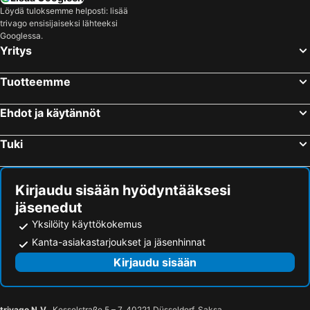
Löydä tuloksemme helposti: lisää
trivago ensisijaiseksi lähteeksi
Googlessa.
Yritys
Tuotteemme
Ehdot ja käytännöt
Tuki
Kirjaudu sisään hyödyntääksesi
jäsenedut
Yksilöity käyttökokemus
Kanta-asiakastarjoukset ja jäsenhinnat
Kirjaudu sisään
trivago N.V.
, Kesselstraße 5 – 7, 40221 Düsseldorf, Saksa