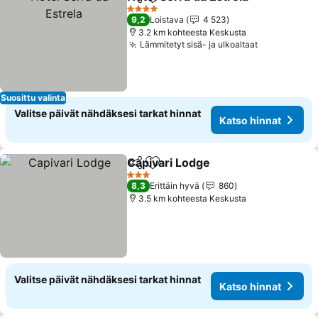
Jaa
Lisää suosikkeihin
4 Tähtiluokitus
9,2
Loistava
4 523
3.2 km kohteesta Keskusta
Lämmitetyt sisä- ja ulkoaltaat
Suosittu valinta
Valitse päivät nähdäksesi tarkat hinnat
Katso hinnat
Capivari Lodge
Jaa
Lisää suosikkeihin
3 Tähtiluokitus
8,3
Erittäin hyvä
860
3.5 km kohteesta Keskusta
Valitse päivät nähdäksesi tarkat hinnat
Katso hinnat