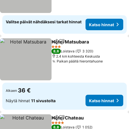
Valitse päivät nähdäksesi tarkat hinnat
Katso hinnat
Hotel Matsubara
Jaa
Lisää suosikkeihin
3 Tähtiluokitus
8,6
Loistava
3 320
2.4 km kohteesta Keskusta
Paikan päällä hierontahuone
36 €
Alkaen
Näytä hinnat
11 sivustolta
Katso hinnat
Hotel Chateau
Jaa
Lisää suosikkeihin
4 Tähtiluokitus
8,8
Loistava
1 052