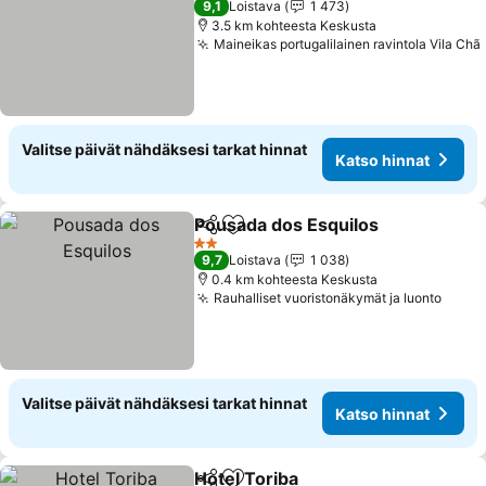
9,1
Loistava
1 473
3.5 km kohteesta Keskusta
Maineikas portugalilainen ravintola Vila Chã
Valitse päivät nähdäksesi tarkat hinnat
Katso hinnat
Pousada dos Esquilos
Jaa
Lisää suosikkeihin
2 Tähtiluokitus
9,7
Loistava
1 038
0.4 km kohteesta Keskusta
Rauhalliset vuoristonäkymät ja luonto
Valitse päivät nähdäksesi tarkat hinnat
Katso hinnat
Hotel Toriba