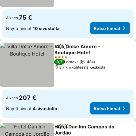
75 €
Alkaen
Näytä hinnat
10 sivustolta
Katso hinnat
Villa Dolce Amore -
Jaa
Lisää suosikkeihin
Boutique Hotel
4 Tähtiluokitus
8,7
Loistava
484
3.7 km kohteesta Keskusta
207 €
Alkaen
Näytä hinnat
4 sivustolta
Katso hinnat
Hotel Dan Inn Campos do
Jaa
Lisää suosikkeihin
Jordão