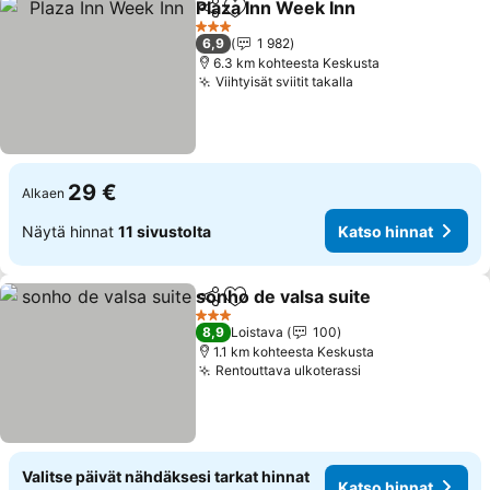
Plaza Inn Week Inn
Jaa
Lisää suosikkeihin
3 Tähtiluokitus
6,9
1 982
6.3 km kohteesta Keskusta
Viihtyisät sviitit takalla
29 €
Alkaen
Näytä hinnat
11 sivustolta
Katso hinnat
sonho de valsa suite
Jaa
Lisää suosikkeihin
3 Tähtiluokitus
8,9
Loistava
100
1.1 km kohteesta Keskusta
Rentouttava ulkoterassi
Valitse päivät nähdäksesi tarkat hinnat
Katso hinnat