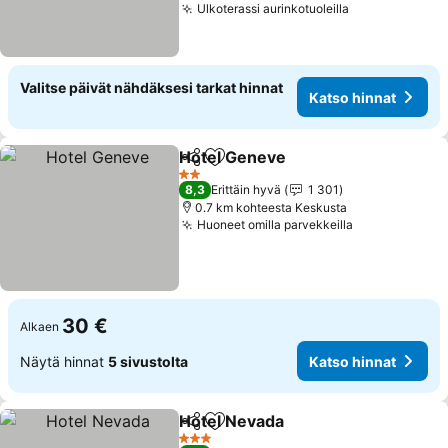
Ulkoterassi aurinkotuoleilla
Valitse päivät nähdäksesi tarkat hinnat
Katso hinnat
Hotel Geneve
Jaa
Lisää suosikkeihin
2 Tähtiluokitus
8,3
Erittäin hyvä
1 301
0.7 km kohteesta Keskusta
Huoneet omilla parvekkeilla
30 €
Alkaen
Näytä hinnat
5 sivustolta
Katso hinnat
Hotel Nevada
Jaa
Lisää suosikkeihin
3 Tähtiluokitus