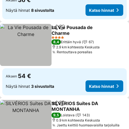
36 €
Alkaen
Näytä hinnat
8 sivustolta
Katso hinnat
La Vie Pousada de
Jaa
Lisää suosikkeihin
Charme
4 Tähtiluokitus
8,4
Erittäin hyvä
67
2.9 km kohteesta Keskusta
Rentouttava poreallas
54 €
Alkaen
Näytä hinnat
3 sivustolta
Katso hinnat
SILVÉRIOS Suítes DA
Jaa
Lisää suosikkeihin
MONTANHA
9,5
Loistava
143
0.9 km kohteesta Keskusta
Jaettu keittiö huomaavaisilla tarjoiluilla