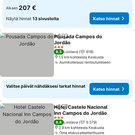
207 €
Alkaen
Näytä hinnat
13 sivustolta
Katso hinnat
Pousada Campos do
Jaa
Lisää suosikkeihin
Jordão
3 Tähtiluokitus
8,5
Loistava
618
1.5 km kohteesta Keskusta
Aurinkoterassi rentoutumiseen
Valitse päivät nähdäksesi tarkat hinnat
Katso hinnat
Hotel Castelo Nacional
Jaa
Lisää suosikkeihin
Inn Campos do Jordão
3 Tähtiluokitus
8,6
Loistava
9 279
2.9 km kohteesta Keskusta
Oma elokuvateatterihuone