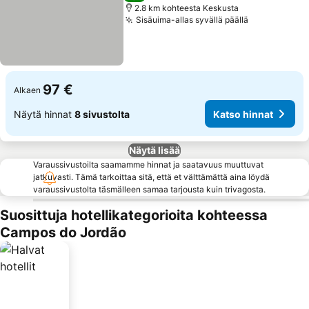
2.8 km kohteesta Keskusta
Sisäuima-allas syvällä päällä
97 €
Alkaen
Näytä hinnat
8 sivustolta
Katso hinnat
Näytä lisää
Varaussivustoilta saamamme hinnat ja saatavuus muuttuvat
jatkuvasti. Tämä tarkoittaa sitä, että et välttämättä aina löydä
varaussivustolta täsmälleen samaa tarjousta kuin trivagosta.
Suosittuja hotellikategorioita kohteessa
Campos do Jordão