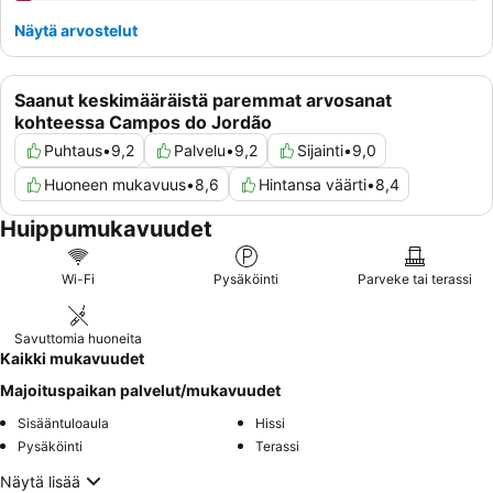
Näytä arvostelut
Saanut keskimääräistä paremmat arvosanat
kohteessa Campos do Jordão
Puhtaus
•
9,2
Palvelu
•
9,2
Sijainti
•
9,0
Huoneen mukavuus
•
8,6
Hintansa väärti
•
8,4
Huippumukavuudet
Wi-Fi
Pysäköinti
Parveke tai terassi
Savuttomia huoneita
Kaikki mukavuudet
Majoituspaikan palvelut/mukavuudet
Sisääntuloaula
Hissi
Pysäköinti
Terassi
Näytä lisää