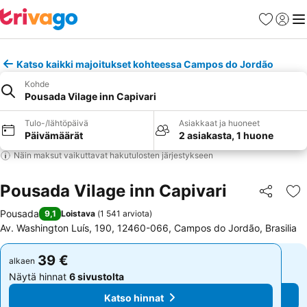
Suosikit
Kirjaud
Val
Katso kaikki majoitukset kohteessa Campos do Jordão
Kohde
Pousada Vilage inn Capivari
Tulo-/lähtöpäivä
Asiakkaat ja huoneet
Päivämäärät
2 asiakasta, 1 huone
Näin maksut vaikuttavat hakutulosten järjestykseen
Pousada Vilage inn Capivari
Jaa
Li
Pousada
9,1
Loistava
(
1 541 arviota
)
Av. Washington Luís, 190, 12460-066, Campos do Jordão, Brasilia
39 €
39 €
alkaen
alkaen
Näytä hinnat
6 sivustolta
Näytä hinnat
6 sivustolta
Katso hinnat
Katso hinnat