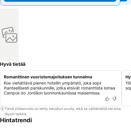
Hyvä tietää
Romanttinen vuoristomajoituksen tunnelma
Hy
Koe viehättävä pienen hotellin ympäristö, joka sopii
Yll
ihanteellisesti pariskunnille, jotka etsivät romanttista lomaa
so
Campos do Jordãon luonnonkauniissa maisemissa.
Tämä yhteenveto on tehty tekoälyn avulla, eikä se välttämättä ole aina
täysin tarkka.
Hintatrendi