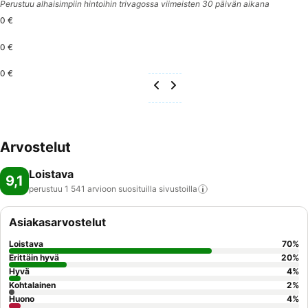
Perustuu alhaisimpiin hintoihin trivagossa viimeisten 30 päivän aikana
0 €
0 €
0 €
Arvostelut
Loistava
9,1
perustuu 1 541 arvioon suosituilla
sivustoilla
Asiakasarvostelut
Loistava
70
%
Erittäin hyvä
20
%
Hyvä
4
%
Kohtalainen
2
%
Huono
4
%