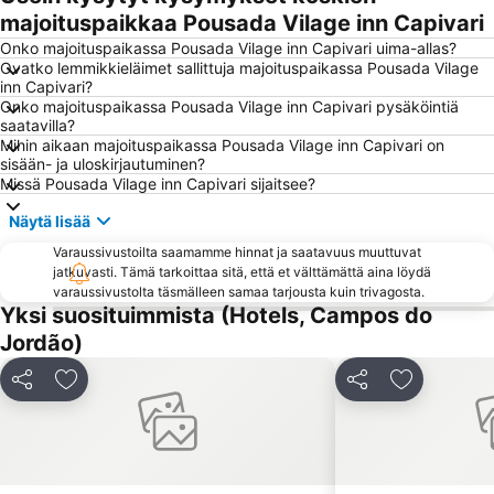
majoituspaikkaa Pousada Vilage inn Capivari
Onko majoituspaikassa Pousada Vilage inn Capivari uima-allas?
Ovatko lemmikkieläimet sallittuja majoituspaikassa Pousada Vilage
inn Capivari?
Onko majoituspaikassa Pousada Vilage inn Capivari pysäköintiä
saatavilla?
Mihin aikaan majoituspaikassa Pousada Vilage inn Capivari on
sisään- ja uloskirjautuminen?
Missä Pousada Vilage inn Capivari sijaitsee?
Näytä lisää
Varaussivustoilta saamamme hinnat ja saatavuus muuttuvat
jatkuvasti. Tämä tarkoittaa sitä, että et välttämättä aina löydä
varaussivustolta täsmälleen samaa tarjousta kuin trivagosta.
Yksi suosituimmista (Hotels, Campos do
Jordão)
Jaa
Lisää suosikkeihin
Jaa
Lisää suosi