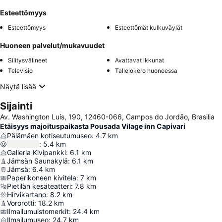
Esteettömyys
Esteettömyys
Esteettömät kulkuväylät
Huoneen palvelut/mukavuudet
Silitysvälineet
Avattavat ikkunat
Televisio
Tallelokero huoneessa
Näytä lisää
Sijainti
Av. Washington Luís, 190, 12460-066, Campos do Jordão, Brasilia
Etäisyys majoituspaikasta Pousada Vilage inn Capivari
Pälämäen kotiseutumuseo
:
4.7
km
:
5.4
km
Galleria Kivipankki
:
6.1
km
Jämsän Saunakylä
:
6.1
km
Jämsä
:
6.4
km
Paperikoneen kivitela
:
7
km
Pietilän kesäteatteri
:
7.8
km
Hirvikartano
:
8.2
km
Vororotti
:
18.2
km
Ilmailumuistomerkit
:
24.4
km
Ilmailumuseo
:
24.7
km