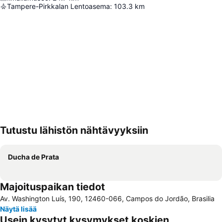
Tampere-Pirkkalan Lentoasema
:
103.3
km
Tutustu lähistön nähtävyyksiin
Laajenna kartta
Ducha de Prata
Majoituspaikan tiedot
Av. Washington Luís, 190, 12460-066, Campos do Jordão, Brasilia
Näytä lisää
Usein kysytyt kysymykset koskien