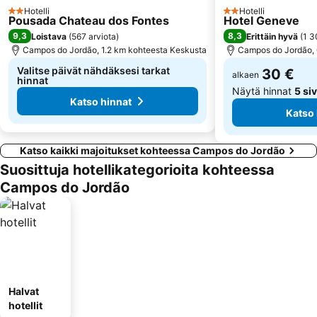
Hotelli
Hotelli
2 Tähtiluokitus
2 Tähtiluokitus
Pousada Chateau dos Fontes
Hotel Geneve
9,3
8,3
Loistava
(
567 arviota
)
Erittäin hyvä
(
1 3
Campos do Jordão, 1.2 km kohteesta Keskusta
Campos do Jordão, 
Valitse päivät nähdäksesi tarkat
30 €
alkaen
hinnat
Näytä hinnat
5 si
Katso hinnat
Katso 
Katso kaikki majoitukset kohteessa Campos do Jordão
Suosittuja hotellikategorioita kohteessa
Campos do Jordão
Halvat
hotellit