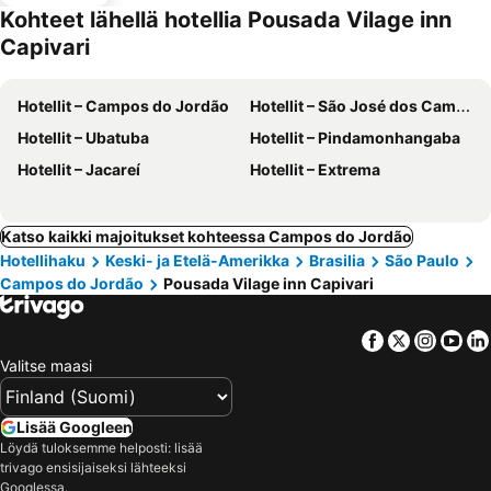
Kohteet lähellä hotellia Pousada Vilage inn
Capivari
Hotellit – Campos do Jordão
Hotellit – São José dos Campos
Hotellit – Ubatuba
Hotellit – Pindamonhangaba
Hotellit – Jacareí
Hotellit – Extrema
Katso kaikki majoitukset kohteessa Campos do Jordão
Hotellihaku
Keski- ja Etelä-Amerikka
Brasilia
São Paulo
Campos do Jordão
Pousada Vilage inn Capivari
Facebook
Twitter
Insta
Yo
Valitse maasi
Lisää Googleen
Löydä tuloksemme helposti: lisää
trivago ensisijaiseksi lähteeksi
Googlessa.