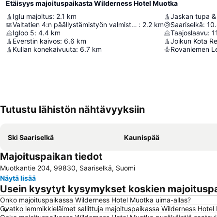
Etäisyys majoituspaikasta Wilderness Hotel Muotka
Iglu majoitus
:
2.1
km
Jaskan tupa & 
Valtatien 4:n päällystämistyön valmistumisen muistoksi 5.9.1978
:
2.2
km
Saariselkä
:
10
Igloo 5
:
4.4
km
Taajoslaavu
:
1
Everstin kaivos
:
6.6
km
Joikun Kota R
Kullan konekaivuuta
:
6.7
km
Rovaniemen L
Tutustu lähistön nähtävyyksiin
Ski Saariselkä
Kaunispää
Majoituspaikan tiedot
Muotkantie 204, 99830, Saariselkä, Suomi
Näytä lisää
Usein kysytyt kysymykset koskien majoitusp
Onko majoituspaikassa Wilderness Hotel Muotka uima-allas?
Ovatko lemmikkieläimet sallittuja majoituspaikassa Wilderness Hote