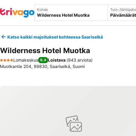
Kohde
Tulo-/lähtöpäi
Päivämäärät
Katso kaikki majoitukset kohteessa Saariselkä
Wilderness Hotel Muotka
Lomakeskus
Loistava
(
943 arviota
)
9,4
4 Tähtiluokitus
Muotkantie 204, 99830, Saariselkä, Suomi