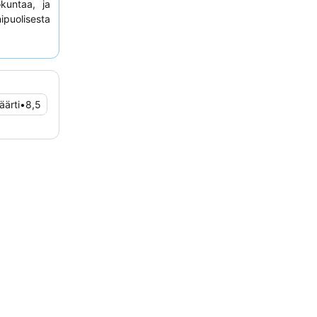
ökuntaa, ja
puolisesta
itse yhden
oksi.
äärti
•
8,5