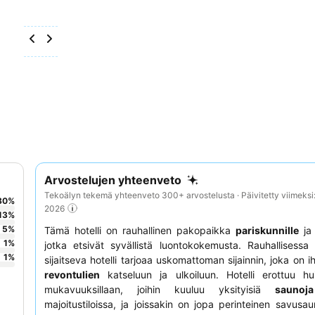
Arvostelujen yhteenveto
Tekoälyn tekemä yhteenveto 300+ arvostelusta · Päivitetty viimeksi
80
%
2026
13
%
5
%
Tämä hotelli on rauhallinen pakopaikka
pariskunnille
j
1
%
jotka etsivät syvällistä luontokokemusta. Rauhallisess
1
%
sijaitseva hotelli tarjoaa uskomattoman sijainnin, joka on i
revontulien
katseluun ja ulkoiluun. Hotelli erottuu hu
mukavuuksillaan, joihin kuuluu yksityisiä
saunoja
majoitustiloissa, ja joissakin on jopa perinteinen savusau