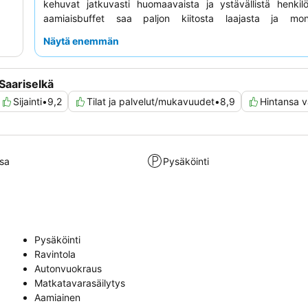
kehuvat jatkuvasti huomaavaista ja ystävällistä henkil
aamiaisbuffet saa paljon kiitosta laajasta ja moni
valikoimastaan. Parannetun kokemuksen saamiseksi hark
Näytä enemmän
Aurora-mökin
varaamista upeiden yötaivaan näkymien vu
Saariselkä
Sijainti
•
9,2
Tilat ja palvelut/mukavuudet
•
8,9
Hintansa v
sa
Pysäköinti
Pysäköinti
Ravintola
Autonvuokraus
Matkatavarasäilytys
Aamiainen