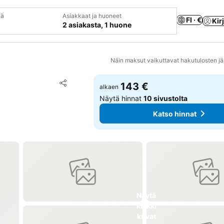
vä
Asiakkaat ja huoneet
FI · €
Kir
2 asiakasta, 1 huone
Näin maksut vaikuttavat hakutulosten jä
Lisää suosikkeihin
143 €
alkaen
Jaa
Näytä hinnat
10 sivustolta
Katso hinnat