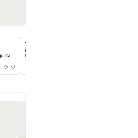
Yksityiset saunat mökeissä
Rentoudu oman mökkisi yksityisessä saunassa, joka on s
joista
tietyissä mökeissä, täydellinen lumisen erämaan tutkimis