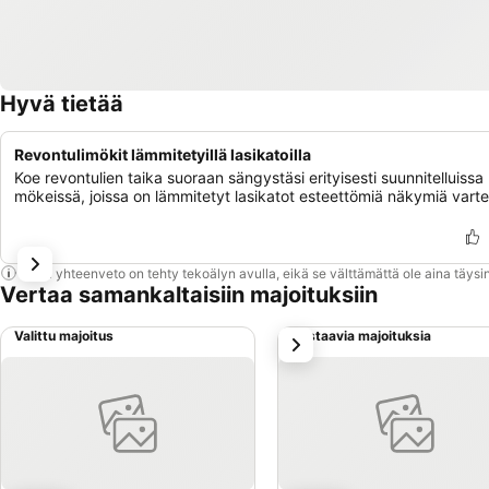
Hyvä tietää
Revontulimökit lämmitetyillä lasikatoilla
Koe revontulien taika suoraan sängystäsi erityisesti suunnitelluissa
mökeissä, joissa on lämmitetyt lasikatot esteettömiä näkymiä varte
Tämä yhteenveto on tehty tekoälyn avulla, eikä se välttämättä ole aina täysin
Vertaa samankaltaisiin majoituksiin
Valittu majoitus
Vastaavia majoituksia
seuraava