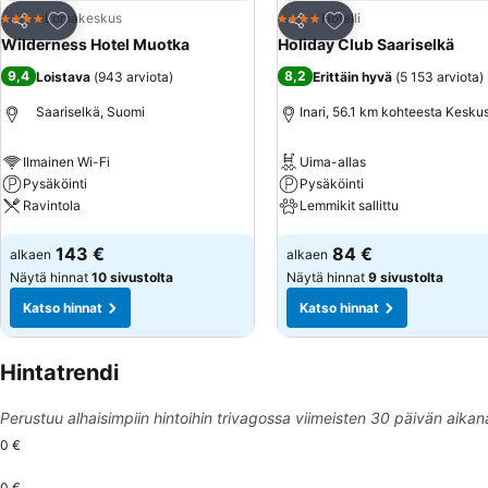
Lisää suosikkeihin
Lisää suosikkeihin
Lomakeskus
Hotelli
4 Tähtiluokitus
4 Tähtiluokitus
Jaa
Jaa
Wilderness Hotel Muotka
Holiday Club Saariselkä
9,4
8,2
Loistava
(
943 arviota
)
Erittäin hyvä
(
5 153 arviota
)
Saariselkä, Suomi
Inari, 56.1 km kohteesta Kesku
Ilmainen Wi-Fi
Uima-allas
Pysäköinti
Pysäköinti
Ravintola
Lemmikit sallittu
Katso hinnat
Katso hinnat
143 €
84 €
alkaen
alkaen
Näytä hinnat
10 sivustolta
Näytä hinnat
9 sivustolta
Katso hinnat
Katso hinnat
Hintatrendi
Perustuu alhaisimpiin hintoihin trivagossa viimeisten 30 päivän aikan
0 €
0 €