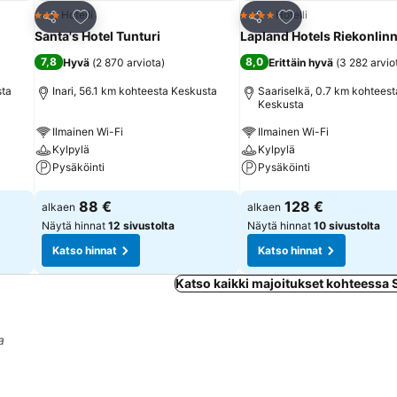
Lisää suosikkeihin
Lisää suosikkeihin
Hotelli
Hotelli
3 Tähtiluokitus
4 Tähtiluokitus
Jaa
Jaa
Santa's Hotel Tunturi
Lapland Hotels Riekonlin
7,8
8,0
Hyvä
(
2 870 arviota
)
Erittäin hyvä
(
3 282 arvio
sta
Inari, 56.1 km kohteesta Keskusta
Saariselkä, 0.7 km kohteest
Keskusta
Ilmainen Wi-Fi
Ilmainen Wi-Fi
Kylpylä
Kylpylä
Pysäköinti
Pysäköinti
Katso hinnat
Katso hinnat
88 €
128 €
alkaen
alkaen
Näytä hinnat
12 sivustolta
Näytä hinnat
10 sivustolta
Katso hinnat
Katso hinnat
Katso kaikki majoitukset kohteessa 
a