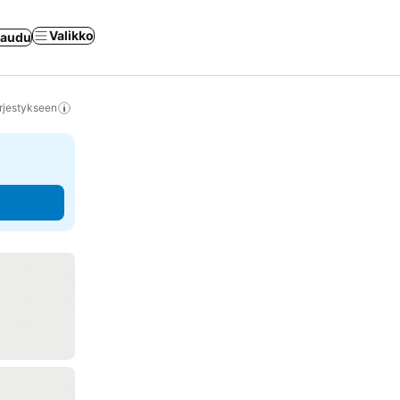
Valikko
jaudu
rjestykseen