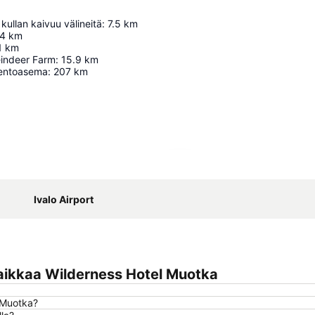
kullan kaivuu välineitä
:
7.5
km
.4
km
1
km
eindeer Farm
:
15.9
km
entoasema
:
207
km
Laajenna kartta
Ivalo Airport
aikkaa Wilderness Hotel Muotka
l Muotka?