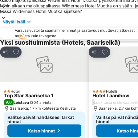
Onko majoituspaikassa Wilderness Hotel Muotka pysäköintiä saatavil
Mihin aikaan majoituspaikassa Wilderness Hotel Muotka on sisään- ja
Missä Wilderness Hotel Muotka sijaitsee?
Näytä lisää
Varaussivustoilta saamamme hinnat ja saatavuus muuttuvat jatkuvasti. T
tarjousta kuin trivagosta.
Yksi suosituimmista (Hotels, Saariselkä)
Lisää suosikkeihin
Lisää suosikkei
Jaa
Jaa
Hotelli
Hotelli
2 Tähtiluokitus
4 Tähtiluokitus
Top Star Saariselka 1
Hotel Läänihovi
9,0
/
Loistava
(
304 arviota
)
Luokitusta ei ole saatavil
Saariselkä, 1.7 km kohteesta Keskusta
Saariselkä, 2.7 km ko
Valitse päivät nähdäksesi tarkat
Valitse päivät nähdä
hinnat
hinnat
Katso hinnat
Katso hin