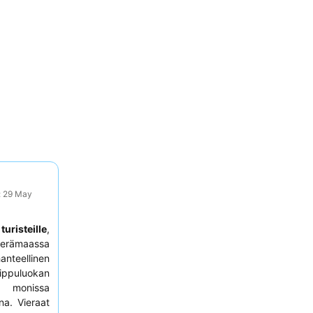
: 29 May
a
turisteille
,
a erämaassa
hanteellinen
ippuluokan
monissa
na. Vieraat