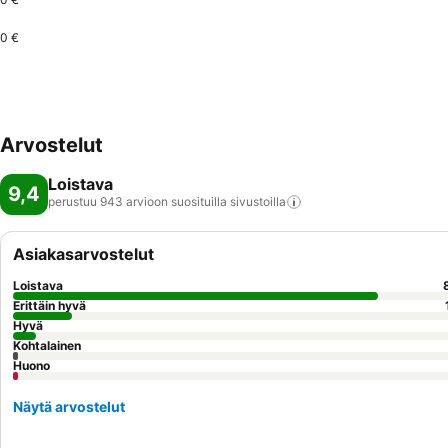
0 €
Arvostelut
Loistava
9,4
perustuu 943 arvioon suosituilla
sivustoilla
Asiakasarvostelut
Loistava
Erittäin hyvä
Hyvä
Kohtalainen
Huono
Näytä arvostelut