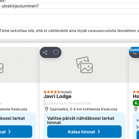
la?
 uloskirjautuminen?
ämä tarkoittaa sitä, että et välttämättä aina löydä varaussivustolta täsmälleen
Suosi
hin
Lisää suosikkeihin
Jaa
Jaa
Hotelli
5 Tähtiluokitus
4 T
Javri Lodge
Ho
/
8,
la
Luokitusta ei ole saatavilla
hteesta Keskusta
Saariselkä, 0.4 km kohteesta Keskusta
ksesi tarkat
Valitse päivät nähdäksesi tarkat
a
hinnat
N
nat
Katso hinnat