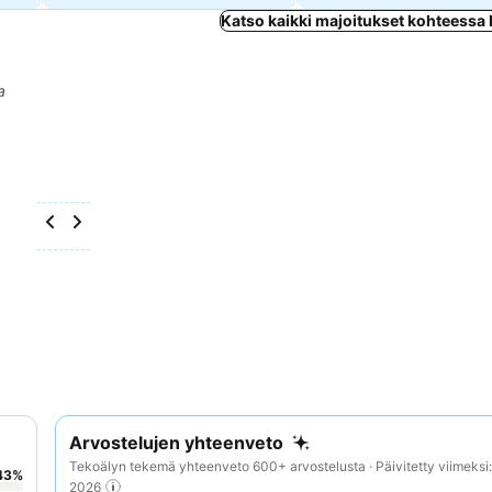
Katso kaikki majoitukset kohteessa
a
Arvostelujen yhteenveto
Tekoälyn tekemä yhteenveto 600+ arvostelusta · Päivitetty viimeksi
43
%
2026