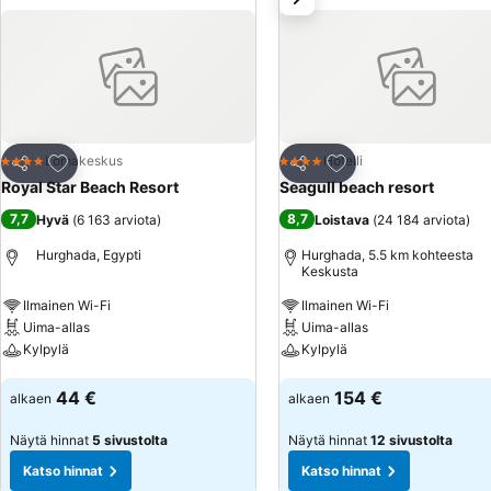
Lisää suosikkeihin
Lisää suosikkeihin
Lomakeskus
Hotelli
4 Tähtiluokitus
4 Tähtiluokitus
Jaa
Jaa
Royal Star Beach Resort
Seagull beach resort
7,7
8,7
Hyvä
(
6 163 arviota
)
Loistava
(
24 184 arviota
)
Hurghada, Egypti
Hurghada, 5.5 km kohteesta
Keskusta
Ilmainen Wi-Fi
Ilmainen Wi-Fi
Uima-allas
Uima-allas
Kylpylä
Kylpylä
Katso hinnat
Katso hinnat
44 €
154 €
alkaen
alkaen
Näytä hinnat
5 sivustolta
Näytä hinnat
12 sivustolta
Katso hinnat
Katso hinnat