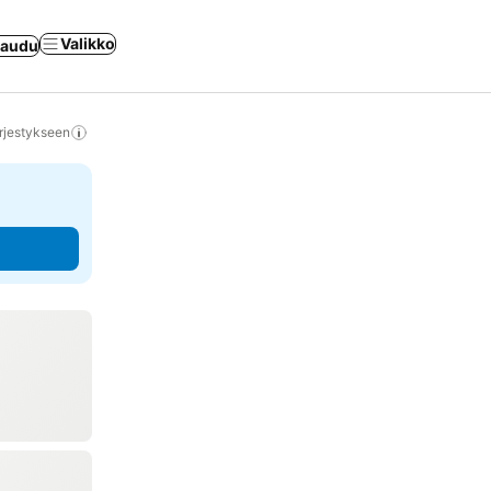
Valikko
jaudu
rjestykseen