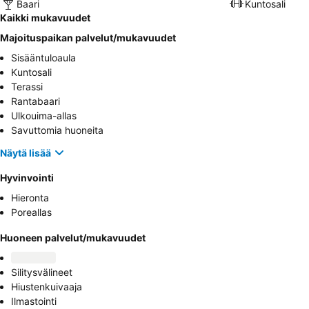
Baari
Kuntosali
Kaikki mukavuudet
Majoituspaikan palvelut/mukavuudet
Sisääntuloaula
Kuntosali
Terassi
Rantabaari
Ulkouima-allas
Savuttomia huoneita
Näytä lisää
Hyvinvointi
Hieronta
Poreallas
Huoneen palvelut/mukavuudet
Silitysvälineet
Hiustenkuivaaja
Ilmastointi