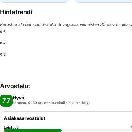
Hintatrendi
Perustuu alhaisimpiin hintoihin trivagossa viimeisten 30 päivän aikan
0 €
0 €
0 €
Arvostelut
Hyvä
7,7
perustuu 6 163 arvioon suosituilla
sivustoilla
Asiakasarvostelut
Loistava