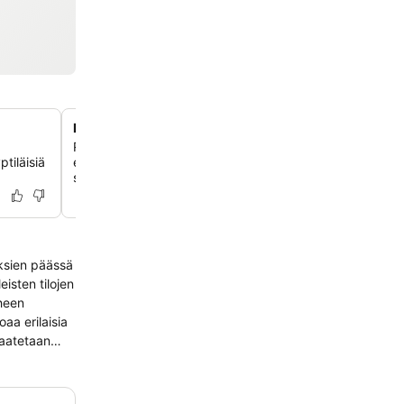
Kattava hyvinvointikeskus
Rentoudu perinteisillä turkkilaisilla hamam-hoidoilla, höyr
ptiläisiä
erikoistuneilla urheiluhieronnoilla paikan päällä olevassa
salongissa.
yksien päässä
isten tilojen
rheen
aa erilaisia
 saatetaan