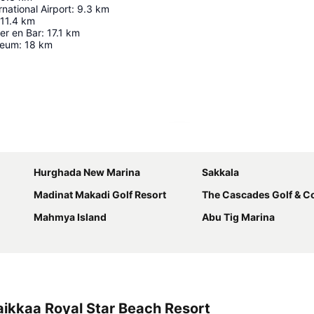
national Airport
:
9.3
km
11.4
km
er en Bar
:
17.1
km
seum
:
18
km
Laajenna kartta
Hurghada New Marina
Sakkala
Madinat Makadi Golf Resort
The Cascades Golf & Cou
Mahmya Island
Abu Tig Marina
ikkaa Royal Star Beach Resort