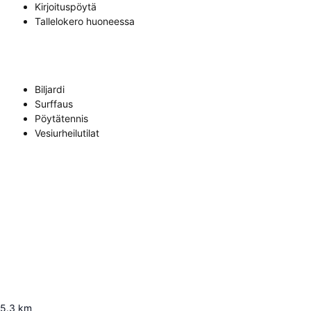
Kirjoituspöytä
Tallelokero huoneessa
Biljardi
Surffaus
Pöytätennis
Vesiurheilutilat
5.3
km