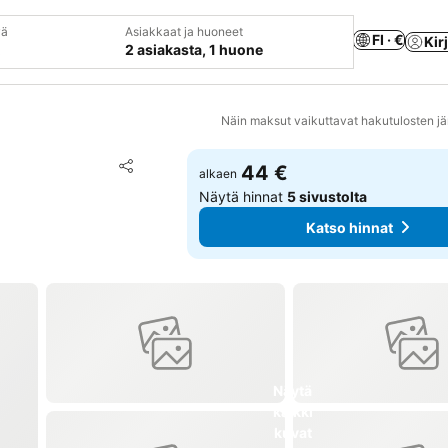
vä
Asiakkaat ja huoneet
FI · €
Kir
2 asiakasta, 1 huone
Näin maksut vaikuttavat hakutulosten jä
Lisää suosikkeihin
44 €
alkaen
Jaa
Näytä hinnat
5 sivustolta
Katso hinnat