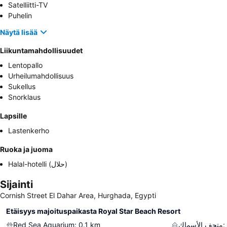
Satelliitti-TV
Puhelin
Näytä lisää
Liikuntamahdollisuudet
Lentopallo
Urheilumahdollisuus
Sukellus
Snorklaus
Lapsille
Lastenkerho
Ruoka ja juoma
Halal-hotelli (حلال)
Sijainti
Cornish Street El Dahar Area, Hurghada, Egypti
Etäisyys majoituspaikasta Royal Star Beach Resort
Red Sea Aquarium
:
0.1
km
متحف الأسماك
: