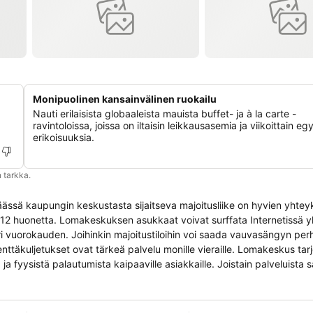
Monipuolinen kansainvälinen ruokailu
Nauti erilaisista globaaleista mauista buffet- ja à la carte -
ravintoloissa, joissa on iltaisin leikkausasemia ja viikoittain egy
erikoisuuksia.
 tarkka.
ässä kaupungin keskustasta sijaitseva majoitusliike on hyvien yhte
212 huonetta. Lomakeskuksen asukkaat voivat surffata Internetissä yle
i vuorokauden. Joihinkin majoitustiloihin voi saada vauvasängyn pe
ttäkuljetukset ovat tärkeä palvelu monille vieraille. Lomakeskus tarjo
ä ja fyysistä palautumista kaipaaville asiakkaille. Joistain palveluista