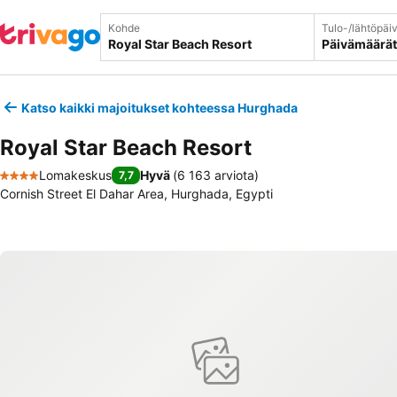
Kohde
Tulo-/lähtöpäi
Päivämäärät
Katso kaikki majoitukset kohteessa Hurghada
Royal Star Beach Resort
Lomakeskus
Hyvä
(
6 163 arviota
)
7,7
4 Tähtiluokitus
Cornish Street El Dahar Area, Hurghada, Egypti