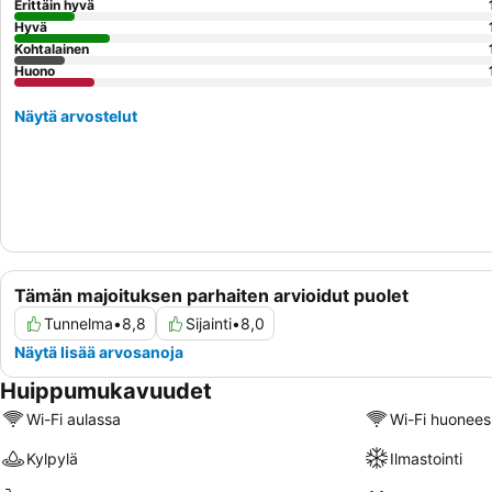
Erittäin hyvä
Hyvä
Kohtalainen
Huono
Näytä arvostelut
Tämän majoituksen parhaiten arvioidut puolet
Tunnelma
•
8,8
Sijainti
•
8,0
Näytä lisää arvosanoja
Huippumukavuudet
Wi-Fi aulassa
Wi-Fi huonees
Kylpylä
Ilmastointi