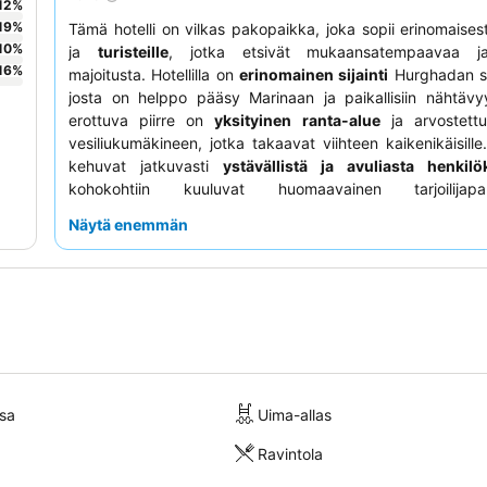
12
%
19
%
Tämä hotelli on vilkas pakopaikka, joka sopii erinomaises
10
%
ja
turisteille
, jotka etsivät mukaansatempaavaa j
16
%
majoitusta. Hotellilla on
erinomainen sijainti
Hurghadan s
josta on helppo pääsy Marinaan ja paikallisiin nähtävy
erottuva piirre on
yksityinen ranta-alue
ja arvostet
vesiliukumäkineen, jotka takaavat viihteen kaikenikäisille
kehuvat jatkuvasti
ystävällistä ja avuliasta henkilö
kohokohtiin kuuluvat huomaavainen tarjoilijap
mukaansatempaava animaatiotiimi. Jos kaipaat rauh
Näytä enemmän
kokemusta, harkitse puutarhaan päin olevan huoneen pyyt
sa
Uima-allas
Ravintola