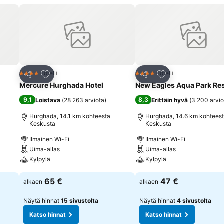
Lisää suosikkeihin
Lisää suosikkeihin
Hotelli
Hotelli
4 Tähtiluokitus
4 Tähtiluokitus
Jaa
Jaa
Mercure Hurghada Hotel
New Eagles Aqua Park Re
9,1
8,3
Loistava
(
28 263 arviota
)
Erittäin hyvä
(
3 200 arvio
Hurghada, 14.1 km kohteesta
Hurghada, 14.6 km kohtees
Keskusta
Keskusta
Ilmainen Wi-Fi
Ilmainen Wi-Fi
Uima-allas
Uima-allas
Kylpylä
Kylpylä
Katso hinnat
Katso hinnat
65 €
47 €
alkaen
alkaen
Näytä hinnat
15 sivustolta
Näytä hinnat
4 sivustolta
Katso hinnat
Katso hinnat