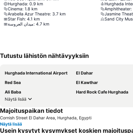
Hurghada
:
0.9
km
Hurghada Inter
Cinema
:
1.8
km
Amphitheater
:
Arabella Azur Theatre
:
3.7
km
Jasmine Theat
Star Fish
:
4.1
km
Sand City Mu
ميدان العروسة
:
4.7
km
Tutustu lähistön nähtävyyksiin
Hurghada International Airport
El Dahar
Red Sea
El Kawthar
Ali Baba
Hard Rock Cafe Hurghada
Näytä lisää
Majoituspaikan tiedot
Cornish Street El Dahar Area, Hurghada, Egypti
Näytä lisää
Usein kysytyt kysymykset koskien majoituspa