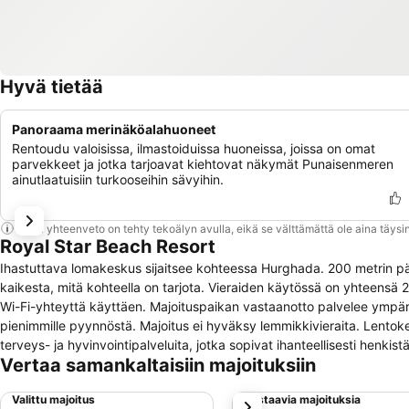
Hyvä tietää
Panoraama merinäköalahuoneet
Rentoudu valoisissa, ilmastoiduissa huoneissa, joissa on omat
parvekkeet ja jotka tarjoavat kiehtovat näkymät Punaisenmeren
ainutlaatuisiin turkooseihin sävyihin.
Tämä yhteenveto on tehty tekoälyn avulla, eikä se välttämättä ole aina täysin
Royal Star Beach Resort
Ihastuttava lomakeskus sijaitsee kohteessa Hurghada. 200 metrin pä
kaikesta, mitä kohteella on tarjota. Vieraiden käytössä on yhteensä 
Wi-Fi-yhteyttä käyttäen. Majoituspaikan vastaanotto palvelee ympär
pienimmille pyynnöstä. Majoitus ei hyväksy lemmikkivieraita. Lentoken
terveys- ja hyvinvointipalveluita, jotka sopivat ihanteellisesti henkist
Vertaa samankaltaisiin majoituksiin
veloittaa maksu.
Valittu majoitus
Vastaavia majoituksia
seuraava