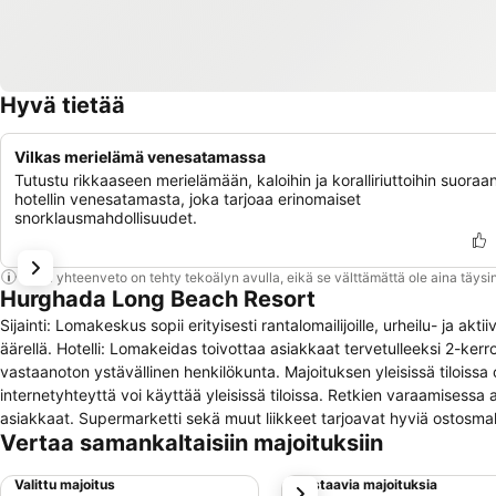
Hyvä tietää
Vilkas merielämä venesatamassa
Tutustu rikkaaseen merielämään, kaloihin ja koralliriuttoihin suoraa
hotellin venesatamasta, joka tarjoaa erinomaiset
snorklausmahdollisuudet.
Tämä yhteenveto on tehty tekoälyn avulla, eikä se välttämättä ole aina täysin
Hurghada Long Beach Resort
Sijainti: Lomakeskus sopii erityisesti rantalomailijoille, urheilu- ja akti
äärellä. Hotelli: Lomakeidas toivottaa asiakkaat tervetulleeksi 2-ke
vastaanoton ystävällinen henkilökunta. Majoituksen yleisissä tiloissa
internetyhteyttä voi käyttää yleisissä tiloissa. Retkien varaamisessa 
asiakkaat. Supermarketti sekä muut liikkeet tarjoavat hyviä ostosma
Vertaa samankaltaisiin majoituksiin
Palvelutarjontaan kuuluvat lisäksi, sairaanhoito, kuljetuspalvelu, 24
Business Center auttaa mielellään liiketoiminnoissa ja tarjoaa projekt
Valittu majoitus
Vastaavia majoituksia
seuraava
huoneista asiakkaat voivat rentoutua ja nauttia osittaisesta merinäkö