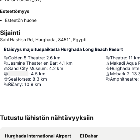
Esteettömyys
Esteetön huone
Sijainti
Sahl Hashish Rd, Hurghada, 84511, Egypti
Etäisyys majoituspaikasta Hurghada Long Beach Resort
Golden 5 Theatre
:
2.6
km
Theatre
:
11
k
Jasmine Theater en Bar
:
4.1
km
Makadi Aqua 
Sand City Museum
:
4.2
km
Hurghada Inter
:
4.5
km
Mobark 2
:
13.
SeaHorses
:
8.3
km
Amphitheatre
:
Říčany
:
10.9
km
Tutustu lähistön nähtävyyksiin
Hurghada International Airport
El Dahar