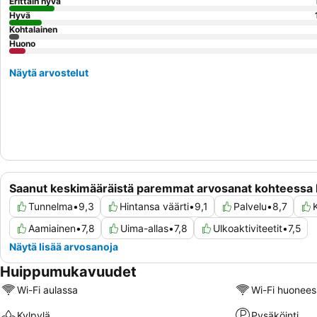
Erittäin hyvä
Hyvä
Kohtalainen
Huono
Näytä arvostelut
Saanut keskimääräistä paremmat arvosanat kohteessa
Tunnelma
•
9,3
Hintansa väärti
•
9,1
Palvelu
•
8,7
Aamiainen
•
7,8
Uima-allas
•
7,8
Ulkoaktiviteetit
•
7,5
Näytä lisää arvosanoja
Huippumukavuudet
Wi-Fi aulassa
Wi-Fi huonees
Kylpylä
Pysäköinti