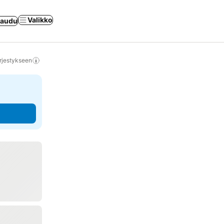
Valikko
jaudu
rjestykseen