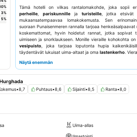
14
%
10
%
Tämä hotelli on vilkas rantalomakohde, joka sopii eri
3
%
perheille
,
pariskunnille
ja
turisteille
, jotka etsivät 
5
%
mukaansatempaavaa lomakokemusta. Sen erinomainen
suoraan Punaisenmeren rannalla tarjoaa henkeäsalpaavat
koskemattomat, hyvin hoidetut rannat, jotka sopivat tä
uimiseen ja snorklaukseen. Monille vieraille kohokohta on
vesipuisto
, joka tarjoaa loputonta hupia kaikenikäisil
täydentävät lukuisat uima-altaat ja oma
lastenkerho
. Vier
jatkuvasti poikkeuksellista henkilökuntaa ja pal
Näytä enemmän
animaatiotiimi
saa usein kiitosta mukaansatem
aktiviteeteistaan, kun taas monipuoliset kulinaariset ta
ruokapaikoissa ovat myös suuri vetonaula. Rauha
 Hurghada
kokemusta kaipaavat vieraat voivat pyytää huoneita,
Kokemus
•
8,7
Puhtaus
•
8,6
Sijainti
•
8,5
Ranta
•
8,0
näkymä puutarhaan.
sa
Uima-allas
Ilmastointi