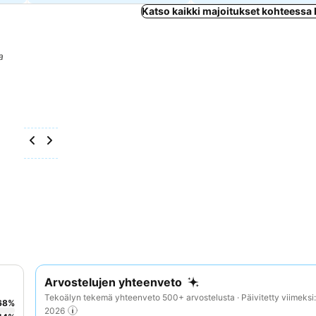
Katso kaikki majoitukset kohteessa
a
Arvostelujen yhteenveto
Tekoälyn tekemä yhteenveto 500+ arvostelusta · Päivitetty viimeksi
68
%
2026