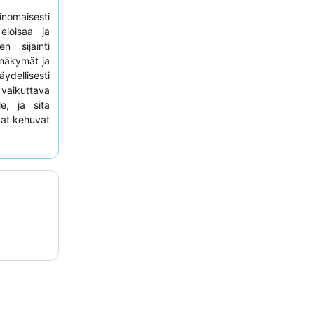
nomaisesti
eloisaa ja
 sijainti
 näkymät ja
ydellisesti
 vaikuttava
le, ja sitä
aat kehuvat
velua, ja
paavista
rjoilut eri
llisempaa
 joista on