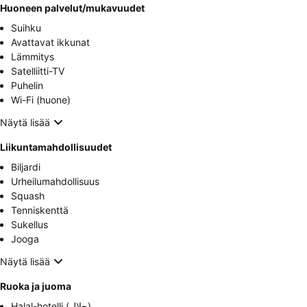
Huoneen palvelut/mukavuudet
Suihku
Avattavat ikkunat
Lämmitys
Satelliitti-TV
Puhelin
Wi-Fi (huone)
Näytä lisää
Liikuntamahdollisuudet
Biljardi
Urheilumahdollisuus
Squash
Tenniskenttä
Sukellus
Jooga
Näytä lisää
Ruoka ja juoma
Halal-hotelli (حلال)