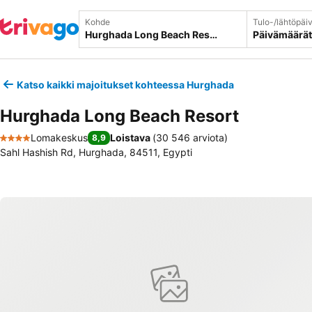
Kohde
Tulo-/lähtöpäi
Päivämäärät
Katso kaikki majoitukset kohteessa Hurghada
Hurghada Long Beach Resort
Lomakeskus
Loistava
(
30 546 arviota
)
8,9
4 Tähtiluokitus
Sahl Hashish Rd, Hurghada, 84511, Egypti