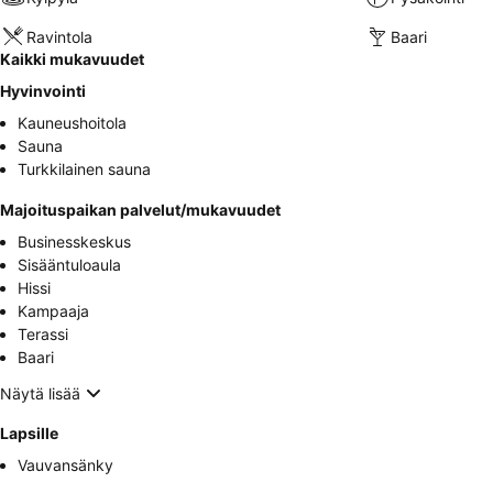
Ravintola
Baari
Kaikki mukavuudet
Hyvinvointi
Kauneushoitola
Sauna
Turkkilainen sauna
Majoituspaikan palvelut/mukavuudet
Businesskeskus
Sisääntuloaula
Hissi
Kampaaja
Terassi
Baari
Näytä lisää
Lapsille
Vauvansänky