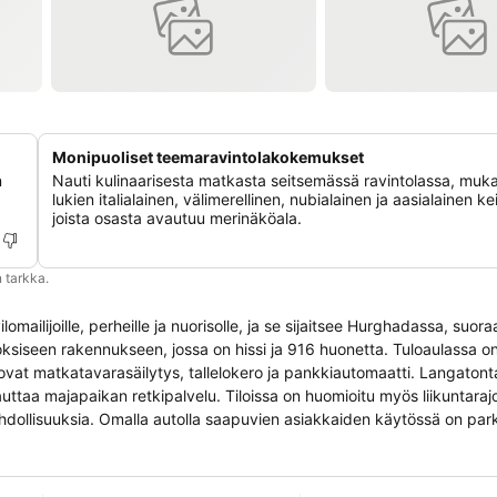
Monipuoliset teemaravintolakokemukset
n
Nauti kulinaarisesta matkasta seitsemässä ravintolassa, muk
lukien italialainen, välimerellinen, nubialainen ja aasialainen kei
joista osasta avautuu merinäköala.
 tarkka.
ivilomailijoille, perheille ja nuorisolle, ja se sijaitsee Hurghadassa, suo
rroksiseen rakennukseen, jossa on hissi ja 916 huonetta. Tuloaulassa 
 ovat matkatavarasäilytys, tallelokero ja pankkiautomaatti. Langatont
auttaa majapaikan retkipalvelu. Tiloissa on huomioitu myös liikuntarajo
hdollisuuksia. Omalla autolla saapuvien asiakkaiden käytössä on park
 tunnin huonepalvelu, herätyspalvelu, pesupalvelu, kampaaja ja pikkol
orin. Huonevarustus: Huoneissa on ilmastointilaite ja lämmitys. Suurim
alasta parvekkeella tai yksityisellä terassilla. Näköala merelle luo 