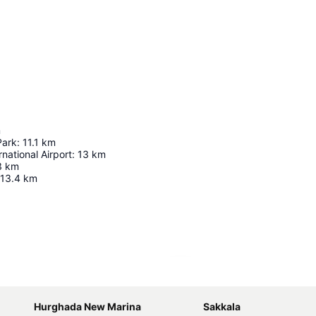
m
Park
:
11.1
km
national Airport
:
13
km
3
km
13.4
km
Laajenna kartta
Hurghada New Marina
Sakkala