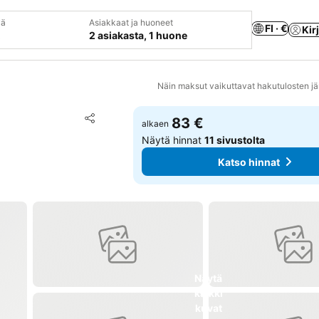
vä
Asiakkaat ja huoneet
FI · €
Kir
2 asiakasta, 1 huone
Näin maksut vaikuttavat hakutulosten jä
Lisää suosikkeihin
83 €
alkaen
Jaa
Näytä hinnat
11 sivustolta
Katso hinnat