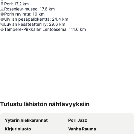
Pori
:
17.2
km
Rosenlew-museo
:
17.6
km
Porin ravirata
:
19
km
Ulvilan pesäpallokenttä
:
24.4
km
Luvian kesäteatteri ry
:
29.6
km
Tampere-Pirkkalan Lentoasema
:
111.6
km
Tutustu lähistön nähtävyyksiin
Laajenna kartta
Yyterin hiekkarannat
Pori Jazz
Kirjurinluoto
Vanha Rauma