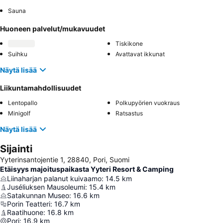
Sauna
Huoneen palvelut/mukavuudet
Tiskikone
Suihku
Avattavat ikkunat
Näytä lisää
Liikuntamahdollisuudet
Lentopallo
Polkupyörien vuokraus
Minigolf
Ratsastus
Näytä lisää
Sijainti
Yyterinsantojentie 1, 28840, Pori, Suomi
Etäisyys majoituspaikasta Yyteri Resort & Camping
Liinaharjan palanut kuivaamo
:
14.5
km
Juséliuksen Mausoleumi
:
15.4
km
Satakunnan Museo
:
16.6
km
Porin Teatteri
:
16.7
km
Raatihuone
:
16.8
km
Pori
:
16.9
km