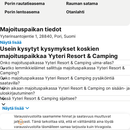
Porin rautatieasema
Rauman satama
Porin lentoasema
Otanlahti
Majoituspaikan tiedot
Yyterinsantojentie 1, 28840, Pori, Suomi
Näytä lisää
Usein kysytyt kysymykset koskien
majoituspaikkaa Yyteri Resort & Camping
Onko majoituspaikassa Yyteri Resort & Camping uima-allas?
Ovatko lemmikkieläimet sallittuja majoituspaikassa Yyteri Resort &
Camping?
Onko majoituspaikassa Yyteri Resort & Camping pysäköintiä
saatavilla?
Mihin aikaan majoituspaikassa Yyteri Resort & Camping on sisään- ja
uloskirjautuminen?
Missä Yyteri Resort & Camping sijaitsee?
Näytä lisää
Varaussivustoilta saamamme hinnat ja saatavuus muuttuvat
jatkuvasti. Tämä tarkoittaa sitä, että et välttämättä aina löydä
varaussivustolta täsmälleen samaa tarjousta kuin trivagosta.