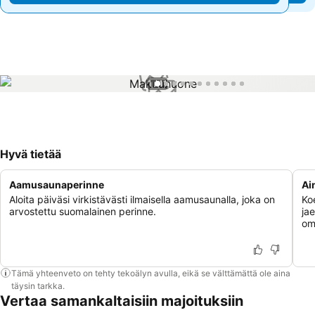
1 / 11
Hyvä tietää
Aamusaunaperinne
Ai
Aloita päiväsi virkistävästi ilmaisella aamusaunalla, joka on
Ko
arvostettu suomalainen perinne.
jae
om
Tämä yhteenveto on tehty tekoälyn avulla, eikä se välttämättä ole aina
täysin tarkka.
Vertaa samankaltaisiin majoituksiin