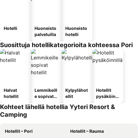
Hotelli
Huoneisto
Huoneisto
palveluilla
hotelli
Suosittuja hotellikategorioita kohteessa Pori
Halvat
Lemmikeill
Kylpylähot
Hotellit
hotellit
e sopivat
ellit
pysäköinni
hotellit
llä
Kohteet lähellä hotellia Yyteri Resort &
Camping
Hotellit – Pori
Hotellit – Rauma