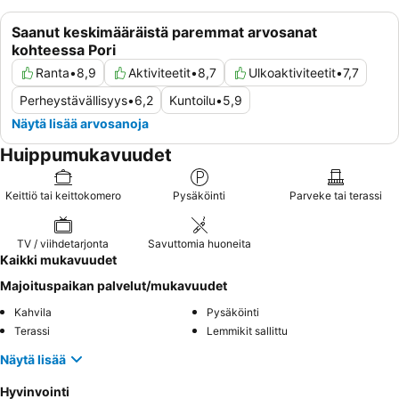
Saanut keskimääräistä paremmat arvosanat
kohteessa Pori
Ranta
•
8,9
Aktiviteetit
•
8,7
Ulkoaktiviteetit
•
7,7
Perheystävällisyys
•
6,2
Kuntoilu
•
5,9
Näytä lisää arvosanoja
Huippumukavuudet
Keittiö tai keittokomero
Pysäköinti
Parveke tai terassi
TV / viihdetarjonta
Savuttomia huoneita
Kaikki mukavuudet
Majoituspaikan palvelut/mukavuudet
Kahvila
Pysäköinti
Terassi
Lemmikit sallittu
Näytä lisää
Hyvinvointi