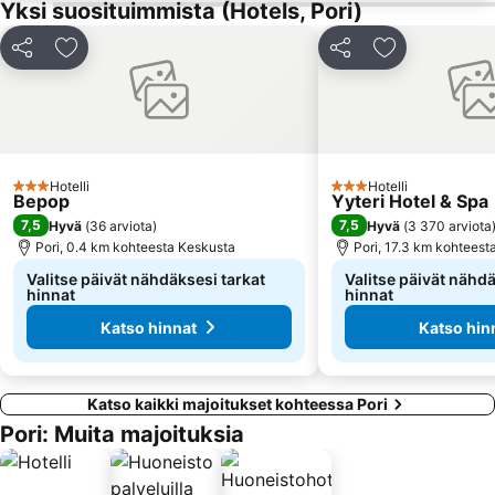
Yksi suosituimmista (Hotels, Pori)
Jaa
Lisää suosikkeihin
Jaa
Lisää suosikk
Hotelli
Hotelli
3 Tähtiluokitus
3 Tähtiluokitus
Bepop
Yyteri Hotel & Spa
7,5
7,5
Hyvä
(
36 arviota
)
Hyvä
(
3 370 arviota
Pori, 0.4 km kohteesta Keskusta
Pori, 17.3 km kohteest
Valitse päivät nähdäksesi tarkat
Valitse päivät nähdä
hinnat
hinnat
Katso hinnat
Katso hin
Katso kaikki majoitukset kohteessa Pori
Pori: Muita majoituksia