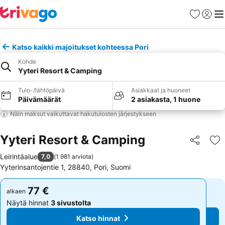
Suosikit
Kirjaud
Val
Katso kaikki majoitukset kohteessa Pori
Kohde
Yyteri Resort & Camping
Tulo-/lähtöpäivä
Asiakkaat ja huoneet
Päivämäärät
2 asiakasta, 1 huone
Näin maksut vaikuttavat hakutulosten järjestykseen
Yyteri Resort & Camping
Jaa
Li
Leirintäalue
7,0
(
1 981 arviota
)
Yyterinsantojentie 1, 28840, Pori, Suomi
77 €
77 €
alkaen
alkaen
Näytä hinnat
3 sivustolta
Näytä hinnat
3 sivustolta
Katso hinnat
Katso hinnat