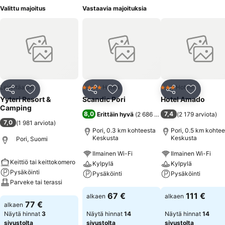
Valittu majoitus
Vastaavia majoituksia
Leirintäalue
Hotelli
Hotelli
4 Tähtiluokitus
3 Tähtiluokitus
Jaa
Lisää suosikkeihin
Jaa
Lisää suosikkeihin
Jaa
Lisää suo
Yyteri Resort &
Scandic Pori
Hotel Amado
Camping
8,0
7,4
Erittäin hyvä
(
2 686 arviota
)
(
2 179 arviota
)
7,0
(
1 981 arviota
)
Pori, 0.3 km kohteesta
Pori, 0.5 km kohtee
Keskusta
Keskusta
Pori, Suomi
Ilmainen Wi-Fi
Ilmainen Wi-Fi
Keittiö tai keittokomero
Kylpylä
Kylpylä
Pysäköinti
Pysäköinti
Pysäköinti
Parveke tai terassi
Katso hinnat
Katso hinnat
67 €
111 €
alkaen
alkaen
Katso hinnat
77 €
alkaen
Näytä hinnat
3
Näytä hinnat
14
Näytä hinnat
14
sivustolta
sivustolta
sivustolta