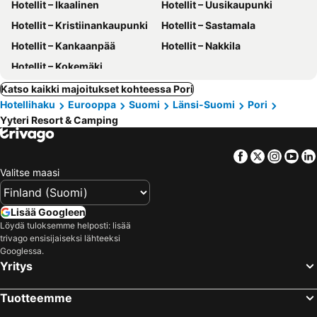
Hotellit – Ikaalinen
Hotellit – Uusikaupunki
Hotellit – Kristiinankaupunki
Hotellit – Sastamala
Hotellit – Kankaanpää
Hotellit – Nakkila
Hotellit – Kokemäki
Katso kaikki majoitukset kohteessa Pori
Hotellihaku
Eurooppa
Suomi
Länsi-Suomi
Pori
Yyteri Resort & Camping
Facebook
Twitter
Insta
Yo
Valitse maasi
Lisää Googleen
Löydä tuloksemme helposti: lisää
trivago ensisijaiseksi lähteeksi
Googlessa.
Yritys
Tuotteemme