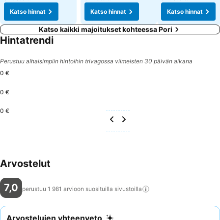
Katso hinnat
Katso hinnat
Katso hinnat
Katso kaikki majoitukset kohteessa Pori
Hintatrendi
Perustuu alhaisimpiin hintoihin trivagossa viimeisten 30 päivän aikana
0 €
0 €
0 €
Arvostelut
7,0
perustuu 1 981 arvioon suosituilla
sivustoilla
Arvostelujen yhteenveto