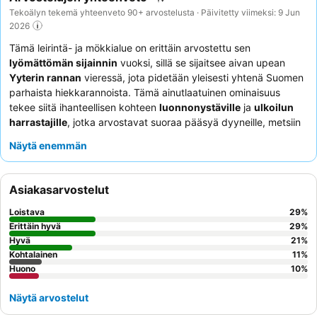
Tekoälyn tekemä yhteenveto 90+ arvostelusta · Päivitetty viimeksi: 9 Jun
2026
Tämä leirintä- ja mökkialue on erittäin arvostettu sen
lyömättömän sijainnin
vuoksi, sillä se sijaitsee aivan upean
Yyterin rannan
vieressä, jota pidetään yleisesti yhtenä Suomen
parhaista hiekkarannoista. Tämä ainutlaatuinen ominaisuus
tekee siitä ihanteellisen kohteen
luonnonystäville
ja
ulkoilun
harrastajille
, jotka arvostavat suoraa pääsyä dyyneille, metsiin
sekä laajoille vaellus- ja pyöräilyreiteille. Alue sopii erityisen hyvin
Näytä enemmän
myös
perheille
, jotka etsivät monipuolisia aktiviteetteja ja
turvallista ympäristöä, sekä
leiriytyjille
ja
karavaanareille
, jotka
etsivät hyvin varusteltuja paikkoja. Rauhallista pakopaikkaa
Asiakasarvostelut
etsiville alue tarjoaa yleensä rauhallisen ilmapiirin. Jotta vierailusi
olisi mahdollisimman miellyttävä, vieraat suosittelevat
Loistava
29
%
huomioimaan lisämaksut esimerkiksi siivouksesta ja
Erittäin hyvä
29
%
liinavaatteista, ja harkitsemaan omien polttopuiden tuomista
Hyvä
21
%
Kohtalainen
11
%
merkityille grillausalueille.
Huono
10
%
Näytä arvostelut