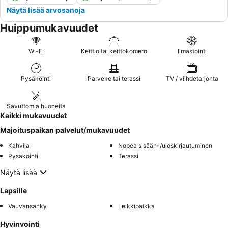
Näytä lisää arvosanoja
Huippumukavuudet
Wi-Fi
Keittiö tai keittokomero
Ilmastointi
Pysäköinti
Parveke tai terassi
TV / viihdetarjonta
Savuttomia huoneita
Kaikki mukavuudet
Majoituspaikan palvelut/mukavuudet
Kahvila
Nopea sisään-/uloskirjautuminen
Pysäköinti
Terassi
Näytä lisää
Lapsille
Vauvansänky
Leikkipaikka
Hyvinvointi