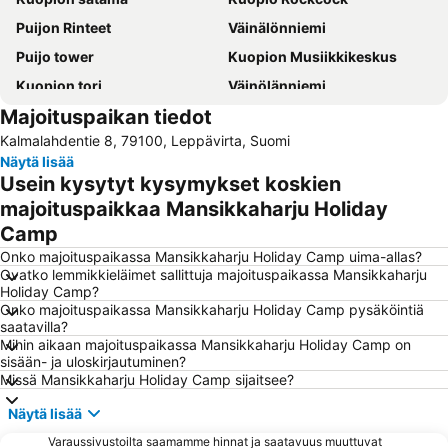
Puijon Rinteet
Väinälönniemi
Puijo tower
Kuopion Musiikkikeskus
Kuopion tori
Väinölänniemi
Majoituspaikan tiedot
Kuopion keskuskenttä
Kuopio Bus Station
Kalmalahdentie 8, 79100, Leppävirta, Suomi
Kuopio Tanssi ja Soi
Näytä lisää
Usein kysytyt kysymykset koskien
majoituspaikkaa Mansikkaharju Holiday
Camp
Onko majoituspaikassa Mansikkaharju Holiday Camp uima-allas?
Ovatko lemmikkieläimet sallittuja majoituspaikassa Mansikkaharju
Holiday Camp?
Onko majoituspaikassa Mansikkaharju Holiday Camp pysäköintiä
saatavilla?
Mihin aikaan majoituspaikassa Mansikkaharju Holiday Camp on
sisään- ja uloskirjautuminen?
Missä Mansikkaharju Holiday Camp sijaitsee?
Näytä lisää
Varaussivustoilta saamamme hinnat ja saatavuus muuttuvat