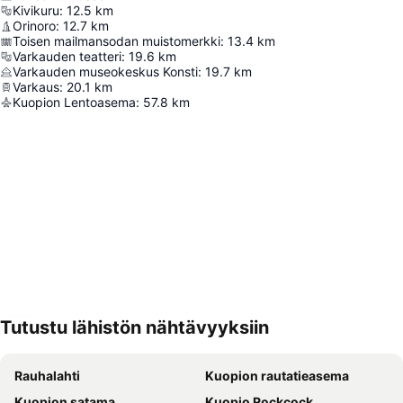
Kivikuru
:
12.5
km
Orinoro
:
12.7
km
Toisen mailmansodan muistomerkki
:
13.4
km
Varkauden teatteri
:
19.6
km
Varkauden museokeskus Konsti
:
19.7
km
Varkaus
:
20.1
km
Kuopion Lentoasema
:
57.8
km
Tutustu lähistön nähtävyyksiin
Laajenna kartta
Rauhalahti
Kuopion rautatieasema
Kuopion satama
Kuopio Rockcock