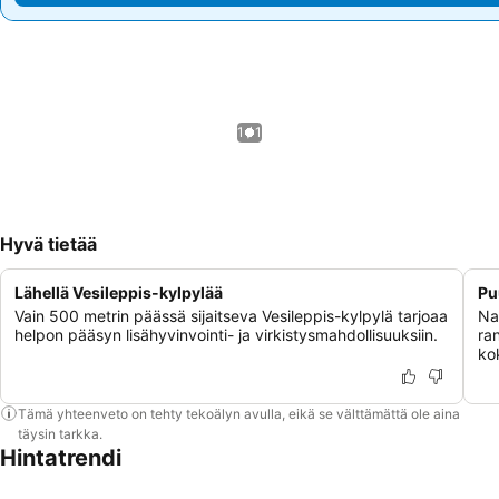
1 / 1
Hyvä tietää
Lähellä Vesileppis-kylpylää
Pu
Vain 500 metrin päässä sijaitseva Vesileppis-kylpylä tarjoaa
Na
helpon pääsyn lisähyvinvointi- ja virkistysmahdollisuuksiin.
ra
ko
Tämä yhteenveto on tehty tekoälyn avulla, eikä se välttämättä ole aina
täysin tarkka.
Hintatrendi