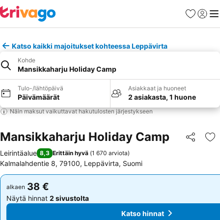
Suosikit
Kirjaud
Val
Katso kaikki majoitukset kohteessa Leppävirta
Kohde
Mansikkaharju Holiday Camp
Tulo-/lähtöpäivä
Asiakkaat ja huoneet
Päivämäärät
2 asiakasta, 1 huone
Näin maksut vaikuttavat hakutulosten järjestykseen
Mansikkaharju Holiday Camp
Jaa
Li
Leirintäalue
8,3
Erittäin hyvä
(
1 670 arviota
)
Kalmalahdentie 8, 79100, Leppävirta, Suomi
38 €
38 €
alkaen
alkaen
Näytä hinnat
2 sivustolta
Näytä hinnat
2 sivustolta
Katso hinnat
Katso hinnat