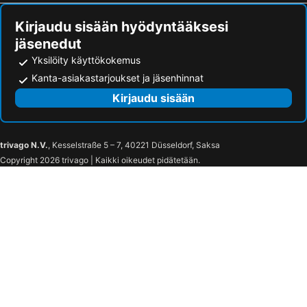
Kirjaudu sisään hyödyntääksesi
jäsenedut
Yksilöity käyttökokemus
Kanta-asiakastarjoukset ja jäsenhinnat
Kirjaudu sisään
trivago N.V.
, Kesselstraße 5 – 7, 40221 Düsseldorf, Saksa
Copyright 2026 trivago | Kaikki oikeudet pidätetään.