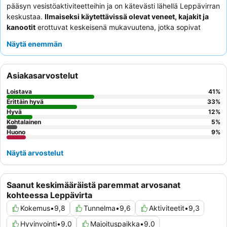
pääsyn vesistöaktiviteetteihin ja on kätevästi lähellä Leppävirran
keskustaa.
Ilmaiseksi käytettävissä olevat veneet, kajakit ja
kanootit
erottuvat keskeisenä mukavuutena, jotka sopivat
täydellisesti rauhallisten vesien tutkimiseen. Asiakkaat kehuvat
Näytä enemmän
jatkuvasti
ystävällistä ja avuliasta henkilökuntaa
ja arvostavat
yksinkertaisia mutta riittäviä aamiaistarjoiluja. Todella autenttisen
kokemuksen saamiseksi harkitse
puulämmitteisen järvisaunan
Asiakasarvostelut
vuokraamista.
Loistava
41
%
Erittäin hyvä
33
%
Hyvä
12
%
Kohtalainen
5
%
Huono
9
%
Näytä arvostelut
Saanut keskimääräistä paremmat arvosanat
kohteessa Leppävirta
Kokemus
•
9,8
Tunnelma
•
9,6
Aktiviteetit
•
9,3
Hyvinvointi
•
9,0
Majoituspaikka
•
9,0