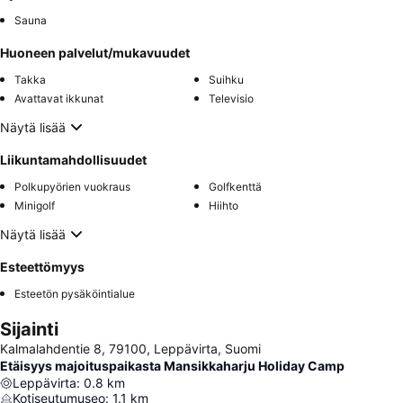
Sauna
Huoneen palvelut/mukavuudet
Takka
Suihku
Avattavat ikkunat
Televisio
Näytä lisää
Liikuntamahdollisuudet
Polkupyörien vuokraus
Golfkenttä
Minigolf
Hiihto
Näytä lisää
Esteettömyys
Esteetön pysäköintialue
Sijainti
Kalmalahdentie 8, 79100, Leppävirta, Suomi
Etäisyys majoituspaikasta Mansikkaharju Holiday Camp
Leppävirta
:
0.8
km
Kotiseutumuseo
:
1.1
km