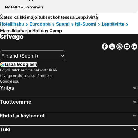
Hotellit – Joroinen
Katso kaikki majoitukset kohteessa Leppävirta
Hotellihaku
Eurooppa
Suomi
Itä-Suomi
Leppävirta
Mansikkaharju Holiday Camp
Facebook
Twitter
Insta
Yo
Lisää Googleen
Löydä tuloksemme helposti: lisää
trivago ensisijaiseksi lähteeksi
Googlessa.
Yritys
Tuotteemme
Ehdot ja käytännöt
Tuki