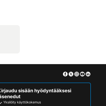
Facebook
Twitter
Instagram
Youtube
Linkedin
Kirjaudu sisään hyödyntääksesi
jäsenedut
Yksilöity käyttökokemus