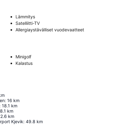
Lämmitys
Satelliitti-TV
Allergiaystävälliset vuodevaatteet
Minigolf
Kalastus
km
gen
:
16
km
:
18.1
km
8.1
km
2.6
km
rport Kjevik
:
49.8
km