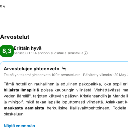
0 €
Arvostelut
Erittäin hyvä
8,3
perustuu 1 114 arvioon suosituilla
sivustoilla
Arvostelujen yhteenveto
Tekoälyn tekemä yhteenveto 100+ arvostelusta · Päivitetty viimeksi: 29 May
Tämä hotelli on rauhallinen ja edullinen pakopaikka, joka sopii e
hiljaista ilmapiiriä
poissa kaupungin vilinästä. Viehättävässä maa
veden äärellä", tarjoten kätevän pääsyn Kristiansandiin ja Manda
ja minigolf, mikä takaa lapsille loputtomasti viihdettä. Asiakkaat 
maukasta aamiaista
herkullisine illallisvaihtoehtoineen. Tod
oleskeluun.
Näytä enemmän