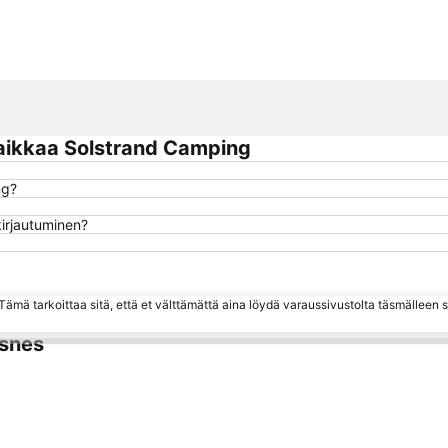
Laajenna kartta
aikkaa Solstrand Camping
ng?
kirjautuminen?
ämä tarkoittaa sitä, että et välttämättä aina löydä varaussivustolta täsmälleen
esnes