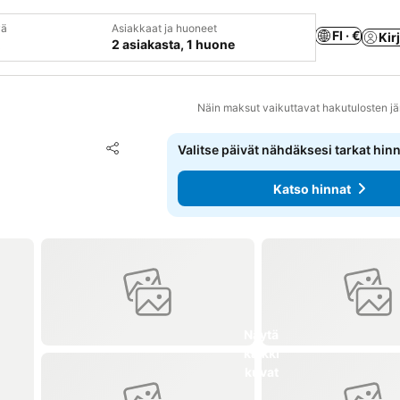
vä
Asiakkaat ja huoneet
FI · €
Kir
2 asiakasta, 1 huone
Näin maksut vaikuttavat hakutulosten jä
Lisää suosikkeihin
Valitse päivät nähdäksesi tarkat hin
Jaa
Katso hinnat