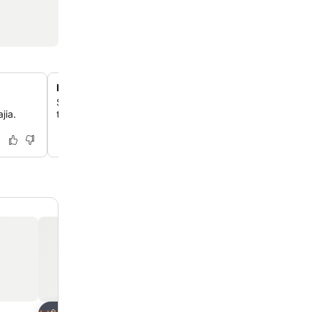
Lähellä Sørlandsbadet-vesipuistoa
Sijaitsee 35 minuutin ajomatkan päässä Sørlandsbadet-v
jia.
tarjoten hauskan päiväretkivaihtoehdon perheille.