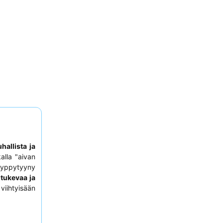
uhallista ja
alla "aivan
 hyppytyyny
ä
tukevaa ja
viihtyisään