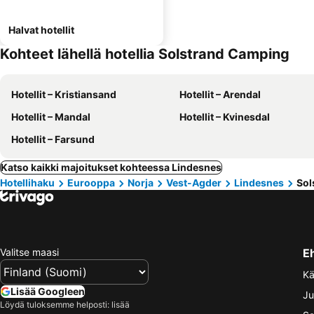
Halvat hotellit
Kohteet lähellä hotellia Solstrand Camping
Hotellit – Kristiansand
Hotellit – Arendal
Hotellit – Mandal
Hotellit – Kvinesdal
Hotellit – Farsund
Katso kaikki majoitukset kohteessa Lindesnes
Hotellihaku
Eurooppa
Norja
Vest-Agder
Lindesnes
Sol
Valitse maasi
E
Kä
Lisää Googleen
Ju
Löydä tuloksemme helposti: lisää