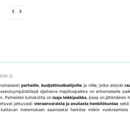
 2026
rinomaisesti
perheille
,
budjettimatkailijoille
ja niille, jotka etsivät
ra
seutuympäristössä sijaitseva majoituspaikka on erinomaisella paik
liin. Perheiden kohokohta on
laaja leikkipaikka
, jossa on jättimäinen
kehuvat jatkuvasti
vieraanvaraista ja avuliasta henkilökuntaa
sek
ella kattavan kokemuksen saamiseksi harkitse mökin vuokraamista 