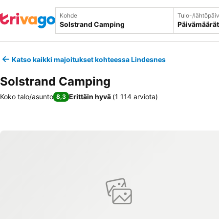
Kohde
Tulo-/lähtöpäi
Päivämäärät
Katso kaikki majoitukset kohteessa Lindesnes
Solstrand Camping
Koko talo/asunto
Erittäin hyvä
(
1 114 arviota
)
8,3