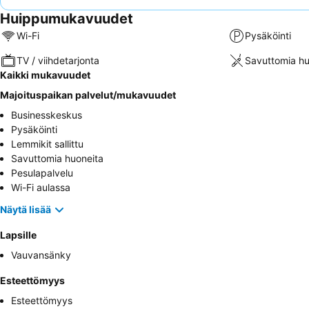
Huippumukavuudet
Wi-Fi
Pysäköinti
TV / viihdetarjonta
Savuttomia hu
Kaikki mukavuudet
Majoituspaikan palvelut/mukavuudet
Businesskeskus
Pysäköinti
Lemmikit sallittu
Savuttomia huoneita
Pesulapalvelu
Wi-Fi aulassa
Näytä lisää
Lapsille
Vauvansänky
Esteettömyys
Esteettömyys