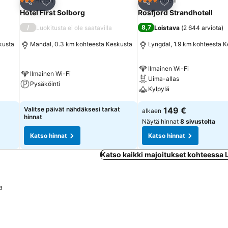
Lisää suosikkeihin
Lisää suosikkeihin
Hotelli
Hotelli
3 Tähtiluokitus
4 Tähtiluokitus
Jaa
Jaa
Hotel First Solborg
Rosfjord Strandhotell
/
8,7
Luokitusta ei ole saatavilla
Loistava
(
2 644 arviota
)
kusta
Mandal, 0.3 km kohteesta Keskusta
Lyngdal, 1.9 km kohteesta 
Ilmainen Wi-Fi
Ilmainen Wi-Fi
Uima-allas
Pysäköinti
Kylpylä
Valitse päivät nähdäksesi tarkat
149 €
alkaen
hinnat
Näytä hinnat
8 sivustolta
Katso hinnat
Katso hinnat
Katso kaikki majoitukset kohteessa
a