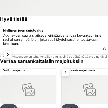
Hyvä tietää
Idyllinen joen suistoalue
Audna-joen suulla sijaitseva leirintäalue tarjoaa kuvankauniin ja
rauhallisen ympäristön, joka sopii täydellisesti rentouttavaan
lomailuun.
Tämä yhteenveto on tehty tekoälyn avulla, eikä se välttämättä ole aina täysin
Vertaa samankaltaisiin majoituksiin
Valittu majoitus
Vastaavia majoituksia
seuraava