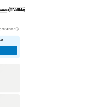
Valikko
jaudu
rjestykseen
nat