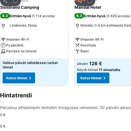
Lisää suosikkeihin
Lisää suosikkeihin
Koko talo/asunto
Hotelli
4 Tähtiluokitus
Jaa
Jaa
Solstrand Camping
Mandal Hotel
8,3
8,3
Erittäin hyvä
(
1 114 arviota
)
Erittäin hyvä
(
3 628 arviota
)
Lindesnes, Norja
Mandal, 0.4 km kohteesta Kes
Ilmainen Wi-Fi
Ilmainen Wi-Fi
Pysäköinti
Ravintola
Parveke tai terassi
Baari
Valitse päivät nähdäksesi tarkat
126 €
alkaen
hinnat
Näytä hinnat
11 sivustolta
Katso hinnat
Katso hinnat
Hintatrendi
Perustuu alhaisimpiin hintoihin trivagossa viimeisten 30 päivän aikan
0 €
0 €