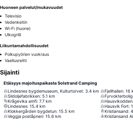
Huoneen palvelut/mukavuudet
Televisio
Vedenkeitin
Wi-Fi (huone)
Ulkogrilli
Liikuntamahdollisuudet
Polkupyörien vuokraus
Vaellusreitti
Sijainti
Etäisyys majoituspaikasta Solstrand Camping
Lindesnes bygdemuseum, Kulturtorvet
:
3.4
km
Fjellhallen
:
16
Sildoljefabrikken
:
5.1
km
Fyrvokterboli
Krågevika amfi
:
7.7
km
Hausvikodden
Lindesnes
:
15.4
km
Hausvik Fort
:
1
Klokkergården bygdetun
:
15.5
km
Kristiansand
:
4
Veggja poståpneri
:
15.6
km
Kristiansand Ai