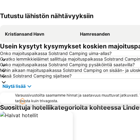
Tutustu lähistön nähtävyyksiin
Kristiansand Havn
Hamresanden
Usein kysytyt kysymykset koskien majoitusp
Onko majoituspaikassa Solstrand Camping uima-allas?
Ovatko lemmikkieläimet sallittuja majoituspaikassa Solstrand Campi
Onko majoituspaikassa Solstrand Camping pysäköintiä saatavilla?
Mihin aikaan majoituspaikassa Solstrand Camping on sisään- ja ulos
Missä Solstrand Camping sijaitsee?
Näytä lisää
Varaussivustoilta saamamme hinnat ja saatavuus muuttuvat jatkuvasti. T
tarjousta kuin trivagosta.
Suosittuja hotellikategorioita kohteessa Lind