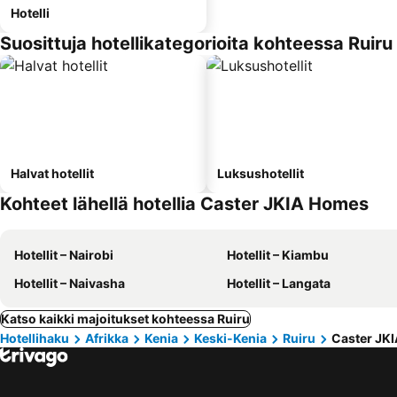
Hotelli
Suosittuja hotellikategorioita kohteessa Ruiru
Halvat hotellit
Luksushotellit
Kohteet lähellä hotellia Caster JKIA Homes
Hotellit – Nairobi
Hotellit – Kiambu
Hotellit – Naivasha
Hotellit – Langata
Katso kaikki majoitukset kohteessa Ruiru
Hotellihaku
Afrikka
Kenia
Keski-Kenia
Ruiru
Caster JK