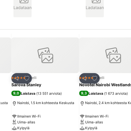
Ladataan
Ladataan
Lisää suosikkeihin
Lisää suosikkeihin
Hotelli
Hotelli
5 Tähtiluokitus
5 Tähtiluokitus
Jaa
Jaa
Sarova Stanley
Novotel Nairobi Westland
9,0
9,3
Loistava
(
13 551 arviota
)
Loistava
(
1 673 arviota
)
kusta
Nairobi, 1.5 km kohteesta Keskusta
Nairobi, 2.4 km kohteesta 
Ilmainen Wi-Fi
Ilmainen Wi-Fi
Uima-allas
Uima-allas
Kylpylä
Kylpylä