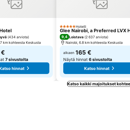
Hotelli
us
5 Tähtiluokitus
Hotel
Glee Nairobi, a Preferred LVX 
9,4
 hyvä
(
434 arviota
)
Loistava
(
2 637 arviota
)
6.7 km kohteesta Keskusta
Nairobi, 6.8 km kohteesta Keskusta
 €
165 €
alkaen
nat
7 sivustolta
Näytä hinnat
6 sivustolta
Katso hinnat
Katso hinnat
Katso kaikki majoitukset kohte