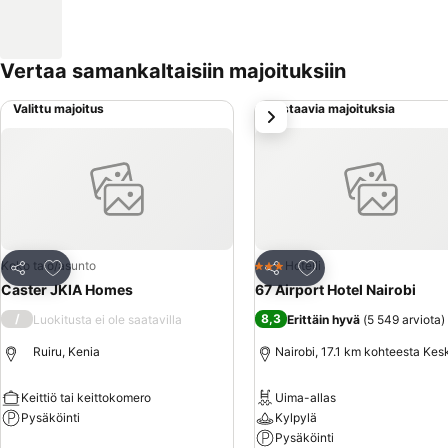
Vertaa samankaltaisiin majoituksiin
Valittu majoitus
Vastaavia majoituksia
seuraava
Lisää suosikkeihin
Lisää suosikkeihin
Koko talo/asunto
Hotelli
3 Tähtiluokitus
Jaa
Jaa
Caster JKIA Homes
67 Airport Hotel Nairobi
/
8,3
Luokitusta ei ole saatavilla
Erittäin hyvä
(
5 549 arviota
)
Ruiru, Kenia
Nairobi, 17.1 km kohteesta Kes
Keittiö tai keittokomero
Uima-allas
Pysäköinti
Kylpylä
Pysäköinti