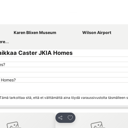
Laajenna kartta
Karen Blixen Museum
Wilson Airport
ntre
aikkaa Caster JKIA Homes
es?
IA Homes?
ämä tarkoittaa sitä, että et välttämättä aina löydä varaussivustolta täsmälleen
uosikkeihin
Lisää suosikkeihin
Jaa