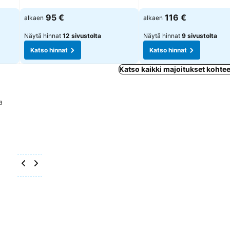
Katso hinnat
Katso hinnat
95 €
116 €
alkaen
alkaen
Näytä hinnat
12 sivustolta
Näytä hinnat
9 sivustolta
Katso hinnat
Katso hinnat
Katso kaikki majoitukset kohte
a