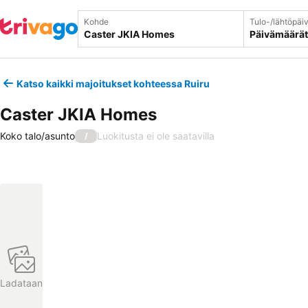
Kohde
Tulo-/lähtöpäi
Päivämäärät
Katso kaikki majoitukset kohteessa Ruiru
Caster JKIA Homes
Koko talo/asunto
Luokitusta ei ole saatavilla
/
Ladataan