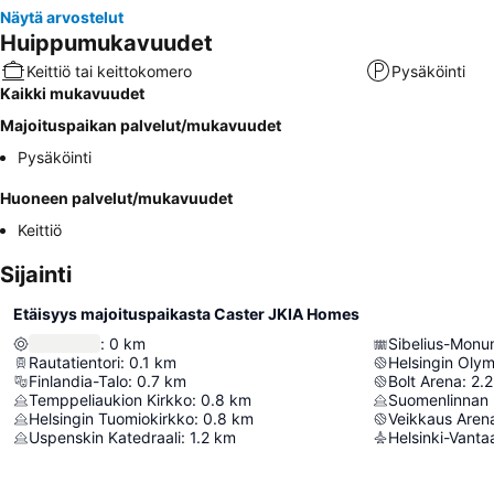
Näytä arvostelut
Huippumukavuudet
Keittiö tai keittokomero
Pysäköinti
Kaikki mukavuudet
Majoituspaikan palvelut/mukavuudet
Pysäköinti
Huoneen palvelut/mukavuudet
Keittiö
Sijainti
Etäisyys majoituspaikasta Caster JKIA Homes
:
0
km
Sibelius-Monu
Rautatientori
:
0.1
km
Helsingin Oly
Finlandia-Talo
:
0.7
km
Bolt Arena
:
2.2
Temppeliaukion Kirkko
:
0.8
km
Suomenlinnan 
Helsingin Tuomiokirkko
:
0.8
km
Veikkaus Aren
Uspenskin Katedraali
:
1.2
km
Helsinki-Vant