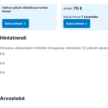
Katso hinnat
Katso hinnat
Valitse päivät nähdäksesi tarkat
70 €
alkaen
hinnat
Näytä hinnat
7 sivustolta
Katso hinnat
Katso hinnat
Hintatrendi
Perustuu alhaisimpiin hintoihin trivagossa viimeisten 30 päivän aikan
0 €
0 €
0 €
Arvostelut