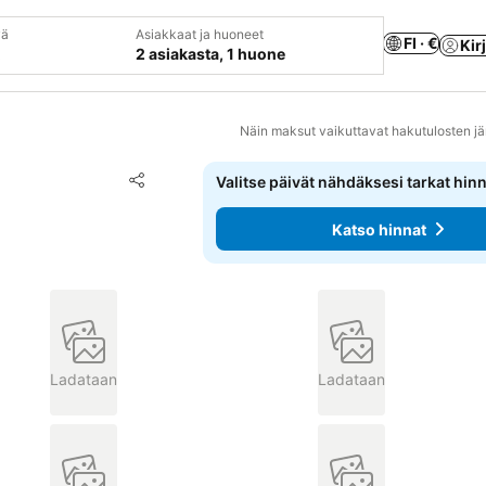
vä
Asiakkaat ja huoneet
FI · €
Kir
2 asiakasta, 1 huone
Näin maksut vaikuttavat hakutulosten jä
Lisää suosikkeihin
Valitse päivät nähdäksesi tarkat hin
Jaa
Katso hinnat
Ladataan
Ladataan