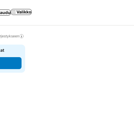
Valikko
jaudu
rjestykseen
nat