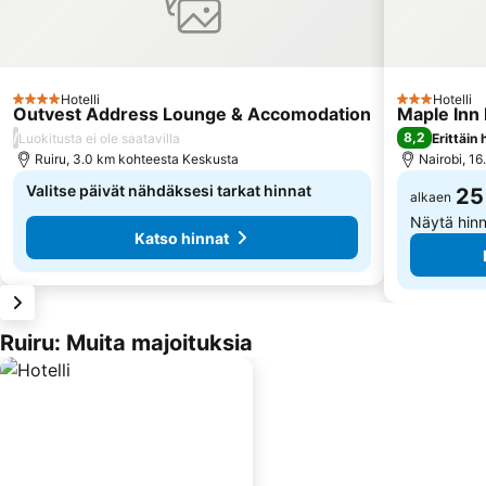
Hotelli
Hotelli
4 Tähtiluokitus
3 Tähtiluokit
Outvest Address Lounge & Accomodation
Maple Inn 
/
8,2
Luokitusta ei ole saatavilla
Erittäin
Ruiru, 3.0 km kohteesta Keskusta
Nairobi, 1
Valitse päivät nähdäksesi tarkat hinnat
25
alkaen
Näytä hin
Katso hinnat
Ruiru: Muita majoituksia