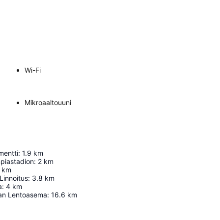
Wi-Fi
Mikroaaltouuni
mentti
:
1.9
km
mpiastadion
:
2
km
km
Linnoitus
:
3.8
km
a
:
4
km
aan Lentoasema
:
16.6
km