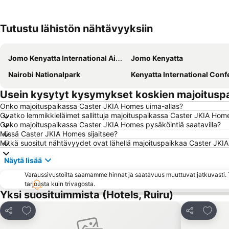
Tutustu lähistön nähtävyyksiin
Jomo Kenyatta International Airport
Jomo Kenyatta
Nairobi Nationalpark
Kenyatta International Conference Ce
Usein kysytyt kysymykset koskien majoitusp
Onko majoituspaikassa Caster JKIA Homes uima-allas?
Ovatko lemmikkieläimet sallittuja majoituspaikassa Caster JKIA Hom
Onko majoituspaikassa Caster JKIA Homes pysäköintiä saatavilla?
Missä Caster JKIA Homes sijaitsee?
Mitkä suositut nähtävyydet ovat lähellä majoituspaikkaa Caster JK
Näytä lisää
Varaussivustoilta saamamme hinnat ja saatavuus muuttuvat jatkuvasti. T
tarjousta kuin trivagosta.
Yksi suosituimmista (Hotels, Ruiru)
Lisää suosikkeihin
Lisää s
Jaa
Jaa