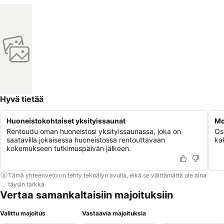
Hyvä tietää
Huoneistokohtaiset yksityissaunat
Mo
Rentoudu oman huoneistosi yksityissaunassa, joka on
Osa
saatavilla jokaisessa huoneistossa rentouttavaan
ka
kokemukseen tutkimuspäivän jälkeen.
Tämä yhteenveto on tehty tekoälyn avulla, eikä se välttämättä ole aina
täysin tarkka.
Vertaa samankaltaisiin majoituksiin
Valittu majoitus
Vastaavia majoituksia