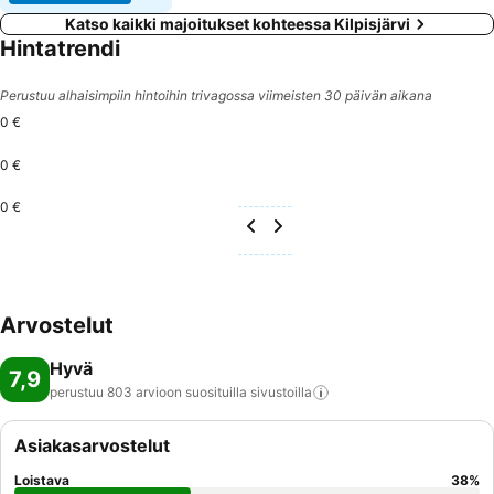
Katso kaikki majoitukset kohteessa Kilpisjärvi
Hintatrendi
Perustuu alhaisimpiin hintoihin trivagossa viimeisten 30 päivän aikana
0 €
0 €
0 €
Arvostelut
Hyvä
7,9
perustuu 803 arvioon suosituilla
sivustoilla
Asiakasarvostelut
Loistava
38
%