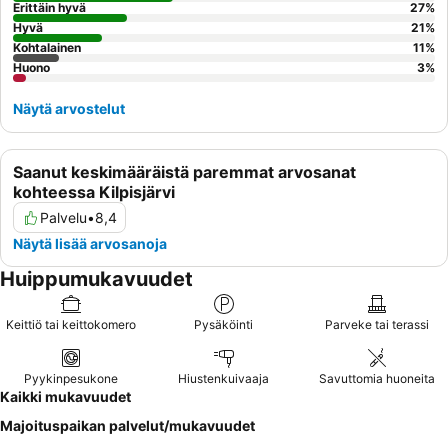
Erittäin hyvä
27
%
Hyvä
21
%
Kohtalainen
11
%
Huono
3
%
Näytä arvostelut
Saanut keskimääräistä paremmat arvosanat
kohteessa Kilpisjärvi
Palvelu
•
8,4
Näytä lisää arvosanoja
Huippumukavuudet
Keittiö tai keittokomero
Pysäköinti
Parveke tai terassi
Pyykinpesukone
Hiustenkuivaaja
Savuttomia huoneita
Kaikki mukavuudet
Majoituspaikan palvelut/mukavuudet