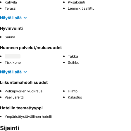
Kahvila
Pysäköinti
Terassi
Lemmikit sallittu
Näytä lisää
Hyvinvointi
Sauna
Huoneen palvelut/mukavuudet
Takka
Tiskikone
Suihku
Näytä lisää
Liikuntamahdollisuudet
Polkupyörien vuokraus
Hiihto
Vaellusreitti
Kalastus
Hotellin teema/tyyppi
Ympäristöystävällinen hotelli
Sijainti