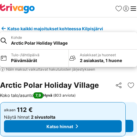
Suosikit
Kirjaud
Val
Katso kaikki majoitukset kohteessa Kilpisjärvi
Kohde
Arctic Polar Holiday Village
Tulo-/lähtöpäivä
Asiakkaat ja huoneet
Päivämäärät
2 asiakasta, 1 huone
Näin maksut vaikuttavat hakutulosten järjestykseen
Arctic Polar Holiday Village
Jaa
Li
Koko talo/asunto
7,9
Hyvä
(
803 arviota
)
112 €
112 €
alkaen
alkaen
Näytä hinnat
2 sivustolta
Näytä hinnat
2 sivustolta
Katso hinnat
Katso hinnat