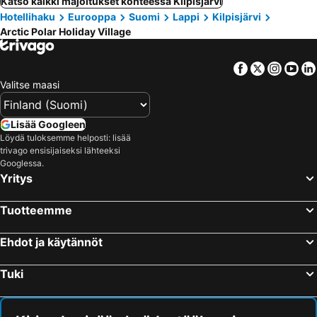
Katso kaikki majoitukset kohteessa Kilpisjärvi
Hotellihaku
Eurooppa
Suomi
Lappi
Kilpisjärvi
Arctic Polar Holiday Village
Facebook
Twitter
Insta
Yo
Valitse maasi
Lisää Googleen
Löydä tuloksemme helposti: lisää
trivago ensisijaiseksi lähteeksi
Googlessa.
Yritys
Tuotteemme
Ehdot ja käytännöt
Tuki