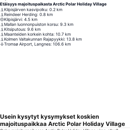
Etäisyys majoituspaikasta Arctic Polar Holiday Village
Kilpisjärven kasvipolku
:
0.2
km
Reindeer Herding
:
0.8
km
Kilpisjärvi
:
4.5
km
Mallan luonnonpuiston korsu
:
9.3
km
Kitsiputous
:
9.6
km
Maanteiden korkein kohta
:
10.7
km
Kolmen Valtakunnan Rajapyykki
:
13.8
km
Tromsø Airport, Langnes
:
106.6
km
Usein kysytyt kysymykset koskien
Laajenna kartta
majoituspaikkaa Arctic Polar Holiday Village