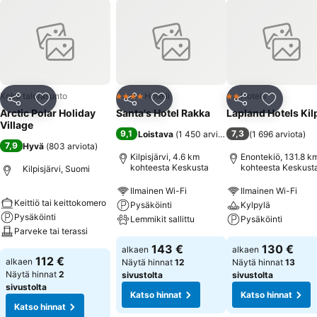
Koko talo/asunto
Hotelli
Hotelli
4 Tähtiluokitus
2 Tähtiluokitus
Jaa
Lisää suosikkeihin
Jaa
Lisää suosikkeihin
Jaa
Lisää suo
Arctic Polar Holiday
Santa's Hotel Rakka
Lapland Hotels Kil
Village
9,1
7,3
Loistava
(
1 450 arviota
)
(
1 696 arviota
)
7,9
Hyvä
(
803 arviota
)
Kilpisjärvi, 4.6 km
Enontekiö, 131.8 k
kohteesta Keskusta
kohteesta Keskust
Kilpisjärvi, Suomi
Ilmainen Wi-Fi
Ilmainen Wi-Fi
Keittiö tai keittokomero
Pysäköinti
Kylpylä
Pysäköinti
Lemmikit sallittu
Pysäköinti
Parveke tai terassi
143 €
130 €
alkaen
alkaen
112 €
alkaen
Näytä hinnat
12
Näytä hinnat
13
Näytä hinnat
2
sivustolta
sivustolta
sivustolta
Katso hinnat
Katso hinnat
Katso hinnat