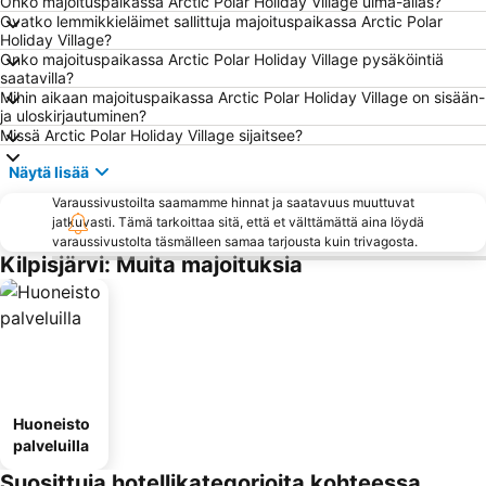
Onko majoituspaikassa Arctic Polar Holiday Village uima-allas?
Ovatko lemmikkieläimet sallittuja majoituspaikassa Arctic Polar
Holiday Village?
Onko majoituspaikassa Arctic Polar Holiday Village pysäköintiä
saatavilla?
Mihin aikaan majoituspaikassa Arctic Polar Holiday Village on sisään-
ja uloskirjautuminen?
Missä Arctic Polar Holiday Village sijaitsee?
Näytä lisää
Varaussivustoilta saamamme hinnat ja saatavuus muuttuvat
jatkuvasti. Tämä tarkoittaa sitä, että et välttämättä aina löydä
varaussivustolta täsmälleen samaa tarjousta kuin trivagosta.
Kilpisjärvi: Muita majoituksia
Huoneisto
palveluilla
Suosittuja hotellikategorioita kohteessa