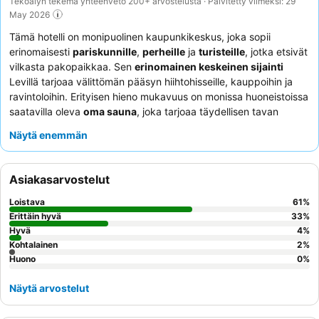
Tekoälyn tekemä yhteenveto 200+ arvostelusta · Päivitetty viimeksi: 29
May 2026
Tämä hotelli on monipuolinen kaupunkikeskus, joka sopii
erinomaisesti
pariskunnille
,
perheille
ja
turisteille
, jotka etsivät
vilkasta pakopaikkaa. Sen
erinomainen keskeinen sijainti
Levillä tarjoaa välittömän pääsyn hiihtohisseille, kauppoihin ja
ravintoloihin. Erityisen hieno mukavuus on monissa huoneistoissa
saatavilla oleva
oma sauna
, joka tarjoaa täydellisen tavan
rentoutua rinteillä vietetyn päivän jälkeen. Asiakkaat kehuvat
Näytä enemmän
jatkuvasti ystävällistä ja avuliasta henkilökuntaa sekä hotellin
yhteydessä olevan
baari-grilliravintolan
kätevyyttä. Upeita
maisemia etsiville suositellaan huonetta ylemmästä kerroksesta,
Asiakasarvostelut
josta avautuvat
panoraamanäkymät
rinteille ja ympäröivään
maisemaan.
Loistava
61
%
Erittäin hyvä
33
%
Hyvä
4
%
Kohtalainen
2
%
Huono
0
%
Näytä arvostelut