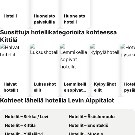
Hotelli
Huoneisto
Huoneisto
palveluilla
hotelli
Suosittuja hotellikategorioita kohteessa
Kittilä
Halvat
Luksushot
Lemmikeill
Kylpylähot
Hotel
hotellit
ellit
e sopivat
ellit
pysä
hotellit
llä
Kohteet lähellä hotellia Levin Alppitalot
Hotellit – Sirkka / Levi
Hotellit – Äkäslompolo
Hotellit – Kittilä
Hotellit – Enontekiö
Hotellit – Ylläsjärvi
Hotellit – Muonio