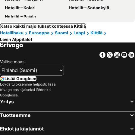
Hotellit – Kolari
Hotellit – Sodankylä
Hotellit – Pajala
Katso kaikki majoitukset kohteessa Kittilä
Hotellihaku
Eurooppa
Suomi
Lappi
Kittilä
Levin Alppitalot
Facebook
Twitter
Insta
Yo
Valitse maasi
Lisää Googleen
Löydä tuloksemme helposti: lisää
trivago ensisijaiseksi lähteeksi
Googlessa.
Yritys
Tuotteemme
Ehdot ja käytännöt