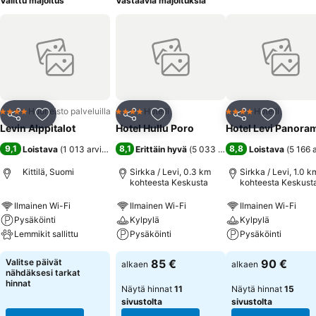
Valittu majoitus
Vastaavia majoituksia
Huoneisto palveluilla
Hotelli
Hotelli
4 Tähtiluokitus
4 Tähtiluokitus
4 Tähtiluokitus
Jaa
Lisää suosikkeihin
Jaa
Lisää suosikkeihin
Jaa
Lisää suo
Levin Alppitalot
Hotel Hullu Poro
Hotel Levi Panora
9,1
8,1
8,8
Loistava
(
1 013 arviota
)
Erittäin hyvä
(
5 033 arviota
)
Loistava
(
5 166 
Kittilä, Suomi
Sirkka / Levi, 0.3 km
Sirkka / Levi, 1.0 k
kohteesta Keskusta
kohteesta Keskust
Ilmainen Wi-Fi
Ilmainen Wi-Fi
Ilmainen Wi-Fi
Pysäköinti
Kylpylä
Kylpylä
Lemmikit sallittu
Pysäköinti
Pysäköinti
Valitse päivät
85 €
90 €
alkaen
alkaen
nähdäksesi tarkat
hinnat
Näytä hinnat
11
Näytä hinnat
15
sivustolta
sivustolta