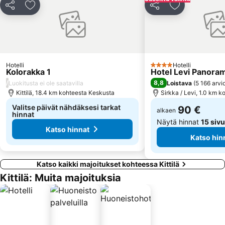
Jaa
Lisää suosikkeihin
Jaa
Lisää suosikk
Hotelli
Hotelli
4 Tähtiluokitus
Kolorakka 1
Hotel Levi Panora
/
8,8
Luokitusta ei ole saatavilla
Loistava
(
5 166 arvi
Kittilä, 18.4 km kohteesta Keskusta
Sirkka / Levi, 1.0 km 
Valitse päivät nähdäksesi tarkat
90 €
alkaen
hinnat
Näytä hinnat
15 sivu
Katso hinnat
Katso hin
Katso kaikki majoitukset kohteessa Kittilä
Kittilä: Muita majoituksia