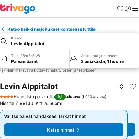
Suosikit
Kirjaud
Val
Katso kaikki majoitukset kohteessa Kittilä
Kohde
Levin Alppitalot
Tulo-/lähtöpäivä
Asiakkaat ja huoneet
Päivämäärät
2 asiakasta, 1 huone
Näin maksut vaikuttavat hakutulosten järjestykseen
Levin Alppitalot
Jaa
Li
Huoneisto palveluilla
9,1
Loistava
(
1 013 arviota
)
4 Tähtiluokitus
Hissitie 7, 99130, Kittilä, Suomi
Valitse päivät nähdäksesi tarkat hinnat
Valitse päivät nähdäksesi tarkat hinnat
Katso hinnat
Katso hinnat