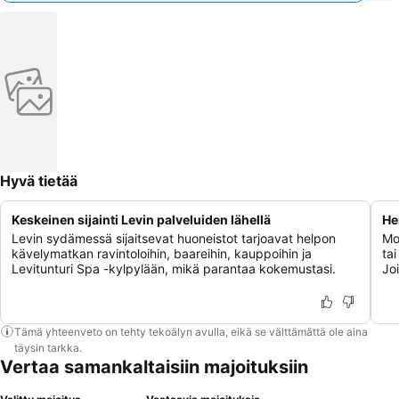
Hyvä tietää
Keskeinen sijainti Levin palveluiden lähellä
He
Levin sydämessä sijaitsevat huoneistot tarjoavat helpon
Mo
kävelymatkan ravintoloihin, baareihin, kauppoihin ja
tai
Levitunturi Spa -kylpylään, mikä parantaa kokemustasi.
Jo
Tämä yhteenveto on tehty tekoälyn avulla, eikä se välttämättä ole aina
täysin tarkka.
Vertaa samankaltaisiin majoituksiin