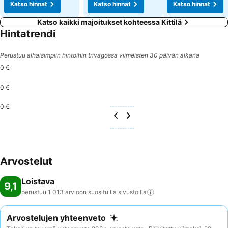
Katso hinnat
Katso hinnat
Katso hinnat
Katso kaikki majoitukset kohteessa Kittilä
Hintatrendi
Perustuu alhaisimpiin hintoihin trivagossa viimeisten 30 päivän aikana
0 €
0 €
0 €
Arvostelut
Loistava
9,1
perustuu 1 013 arvioon suosituilla
sivustoilla
Arvostelujen yhteenveto