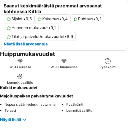
Saanut keskimääräistä paremmat arvosanat
kohteessa Kittilä
Sijainti
•
9,5
Kokemus
•
9,4
Puhtaus
•
9,2
Huoneen mukavuus
•
9,1
Tilat ja palvelut/mukavuudet
•
8,9
Näytä lisää arvosanoja
Huippumukavuudet
Wi-Fi aulassa
Wi-Fi huoneessa
Pysäköinti
Lemmikit sallittu
Kaikki mukavuudet
Majoituspaikan palvelut/mukavuudet
Nopea sisään-/uloskirjautuminen
Pysäköinti
Terassi
Lemmikit sallittu
Näytä lisää