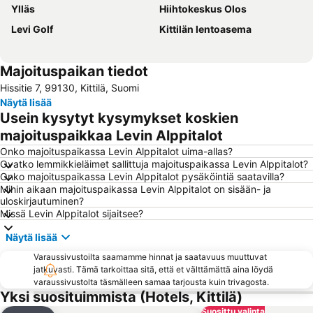
Ylläs
Hiihtokeskus Olos
Levi Golf
Kittilän lentoasema
Majoituspaikan tiedot
Hissitie 7, 99130, Kittilä, Suomi
Näytä lisää
Usein kysytyt kysymykset koskien
majoituspaikkaa Levin Alppitalot
Onko majoituspaikassa Levin Alppitalot uima-allas?
Ovatko lemmikkieläimet sallittuja majoituspaikassa Levin Alppitalot?
Onko majoituspaikassa Levin Alppitalot pysäköintiä saatavilla?
Mihin aikaan majoituspaikassa Levin Alppitalot on sisään- ja
uloskirjautuminen?
Missä Levin Alppitalot sijaitsee?
Näytä lisää
Varaussivustoilta saamamme hinnat ja saatavuus muuttuvat
jatkuvasti. Tämä tarkoittaa sitä, että et välttämättä aina löydä
varaussivustolta täsmälleen samaa tarjousta kuin trivagosta.
Yksi suosituimmista (Hotels, Kittilä)
Suosittu valinta