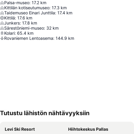
Palsa-museo
:
17.2
km
Kittilän kotiseutumuseo
:
17.3
km
Taidemuseo Einari Junttila
:
17.4
km
Kittilä
:
17.6
km
Junkers
:
17.8
km
Särestöniemi-museo
:
32
km
Kolari
:
65.4
km
Rovaniemen Lentoasema
:
144.9
km
Tutustu lähistön nähtävyyksiin
Laajenna kartta
Levi Ski Resort
Hiihtokeskus Pallas