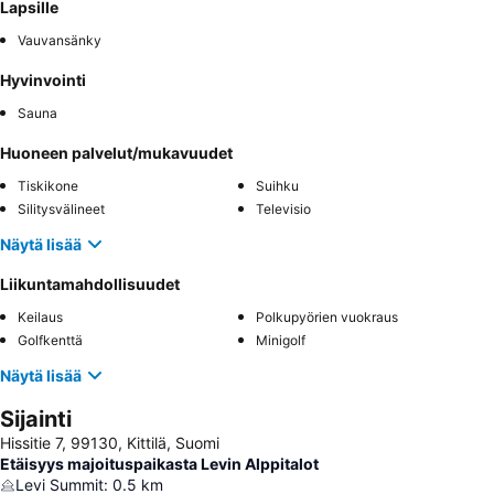
Lapsille
Vauvansänky
Hyvinvointi
Sauna
Huoneen palvelut/mukavuudet
Tiskikone
Suihku
Silitysvälineet
Televisio
Näytä lisää
Liikuntamahdollisuudet
Keilaus
Polkupyörien vuokraus
Golfkenttä
Minigolf
Näytä lisää
Sijainti
Hissitie 7, 99130, Kittilä, Suomi
Etäisyys majoituspaikasta Levin Alppitalot
Levi Summit
:
0.5
km