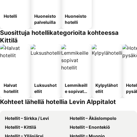
Hotelli
Huoneisto
Huoneisto
palveluilla
hotelli
Suosittuja hotellikategorioita kohteessa
Kittilä
Halvat
Luksushot
Lemmikeill
Kylpylähot
Hotel
hotellit
ellit
e sopivat
ellit
pysä
hotellit
llä
Kohteet lähellä hotellia Levin Alppitalot
Hotellit – Sirkka / Levi
Hotellit – Äkäslompolo
Hotellit – Kittilä
Hotellit – Enontekiö
Hotellit – Ylläsjärvi
Hotellit – Muonio