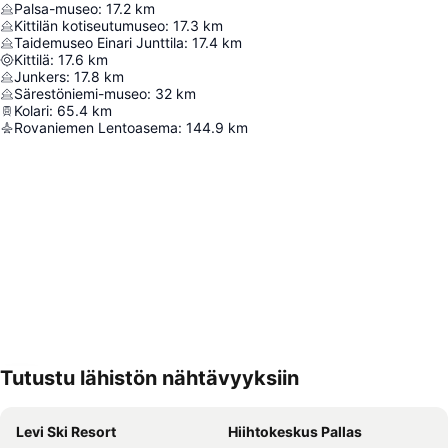
Palsa-museo
:
17.2
km
Kittilän kotiseutumuseo
:
17.3
km
Taidemuseo Einari Junttila
:
17.4
km
Kittilä
:
17.6
km
Junkers
:
17.8
km
Särestöniemi-museo
:
32
km
Kolari
:
65.4
km
Rovaniemen Lentoasema
:
144.9
km
Tutustu lähistön nähtävyyksiin
Laajenna kartta
Levi Ski Resort
Hiihtokeskus Pallas