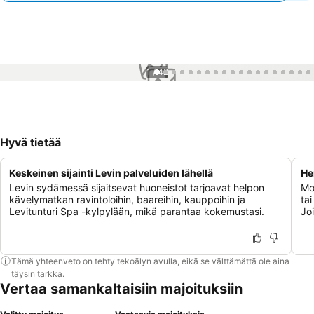
1 / 42
Hyvä tietää
Keskeinen sijainti Levin palveluiden lähellä
He
Levin sydämessä sijaitsevat huoneistot tarjoavat helpon
Mo
kävelymatkan ravintoloihin, baareihin, kauppoihin ja
tai
Levitunturi Spa -kylpylään, mikä parantaa kokemustasi.
Jo
Tämä yhteenveto on tehty tekoälyn avulla, eikä se välttämättä ole aina
täysin tarkka.
Vertaa samankaltaisiin majoituksiin