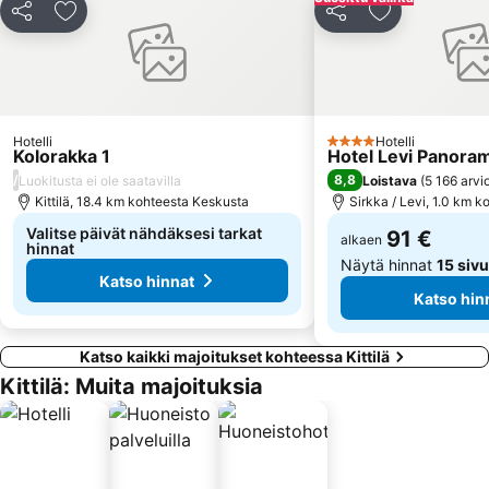
Jaa
Lisää suosikkeihin
Jaa
Lisää suosikk
Hotelli
Hotelli
4 Tähtiluokitus
Kolorakka 1
Hotel Levi Panora
/
8,8
Luokitusta ei ole saatavilla
Loistava
(
5 166 arvi
Kittilä, 18.4 km kohteesta Keskusta
Sirkka / Levi, 1.0 km 
Valitse päivät nähdäksesi tarkat
91 €
alkaen
hinnat
Näytä hinnat
15 sivu
Katso hinnat
Katso hin
Katso kaikki majoitukset kohteessa Kittilä
Kittilä: Muita majoituksia