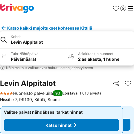
Suosikit
Kirjaud
Val
Katso kaikki majoitukset kohteessa Kittilä
Kohde
Levin Alppitalot
Tulo-/lähtöpäivä
Asiakkaat ja huoneet
Päivämäärät
2 asiakasta, 1 huone
Näin maksut vaikuttavat hakutulosten järjestykseen
Levin Alppitalot
Jaa
Li
Huoneisto palveluilla
9,1
Loistava
(
1 013 arviota
)
4 Tähtiluokitus
Hissitie 7, 99130, Kittilä, Suomi
Valitse päivät nähdäksesi tarkat hinnat
Valitse päivät nähdäksesi tarkat hinnat
Katso hinnat
Katso hinnat