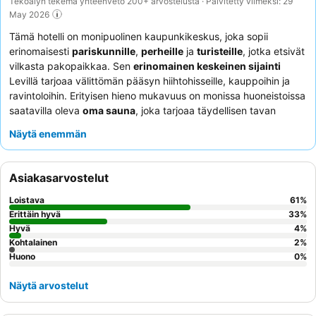
Tekoälyn tekemä yhteenveto 200+ arvostelusta · Päivitetty viimeksi: 29
May 2026
Tämä hotelli on monipuolinen kaupunkikeskus, joka sopii
erinomaisesti
pariskunnille
,
perheille
ja
turisteille
, jotka etsivät
vilkasta pakopaikkaa. Sen
erinomainen keskeinen sijainti
Levillä tarjoaa välittömän pääsyn hiihtohisseille, kauppoihin ja
ravintoloihin. Erityisen hieno mukavuus on monissa huoneistoissa
saatavilla oleva
oma sauna
, joka tarjoaa täydellisen tavan
rentoutua rinteillä vietetyn päivän jälkeen. Asiakkaat kehuvat
Näytä enemmän
jatkuvasti ystävällistä ja avuliasta henkilökuntaa sekä hotellin
yhteydessä olevan
baari-grilliravintolan
kätevyyttä. Upeita
maisemia etsiville suositellaan huonetta ylemmästä kerroksesta,
Asiakasarvostelut
josta avautuvat
panoraamanäkymät
rinteille ja ympäröivään
maisemaan.
Loistava
61
%
Erittäin hyvä
33
%
Hyvä
4
%
Kohtalainen
2
%
Huono
0
%
Näytä arvostelut