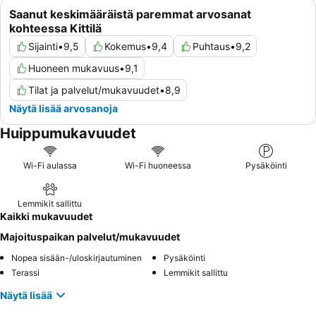
Saanut keskimääräistä paremmat arvosanat
kohteessa Kittilä
Sijainti
•
9,5
Kokemus
•
9,4
Puhtaus
•
9,2
Huoneen mukavuus
•
9,1
Tilat ja palvelut/mukavuudet
•
8,9
Näytä lisää arvosanoja
Huippumukavuudet
Wi-Fi aulassa
Wi-Fi huoneessa
Pysäköinti
Lemmikit sallittu
Kaikki mukavuudet
Majoituspaikan palvelut/mukavuudet
Nopea sisään-/uloskirjautuminen
Pysäköinti
Terassi
Lemmikit sallittu
Näytä lisää