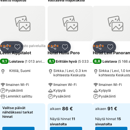
Valittu majoitus
Vastaavia majoituksia
Huoneisto palveluilla
Hotelli
Hotelli
4 Tähtiluokitus
4 Tähtiluokitus
4 Tähtiluokitus
Jaa
Lisää suosikkeihin
Jaa
Lisää suosikkeihin
Jaa
Lisää suo
Levin Alppitalot
Hotel Hullu Poro
Hotel Levi Panora
9,1
8,1
8,8
Loistava
(
1 013 arviota
)
Erittäin hyvä
(
5 033 arviota
)
Loistava
(
5 166 
Kittilä, Suomi
Sirkka / Levi, 0.3 km
Sirkka / Levi, 1.0 k
kohteesta Keskusta
kohteesta Keskust
Ilmainen Wi-Fi
Ilmainen Wi-Fi
Ilmainen Wi-Fi
Pysäköinti
Kylpylä
Kylpylä
Lemmikit sallittu
Pysäköinti
Pysäköinti
Valitse päivät
86 €
91 €
alkaen
alkaen
nähdäksesi tarkat
hinnat
Näytä hinnat
11
Näytä hinnat
15
sivustolta
sivustolta