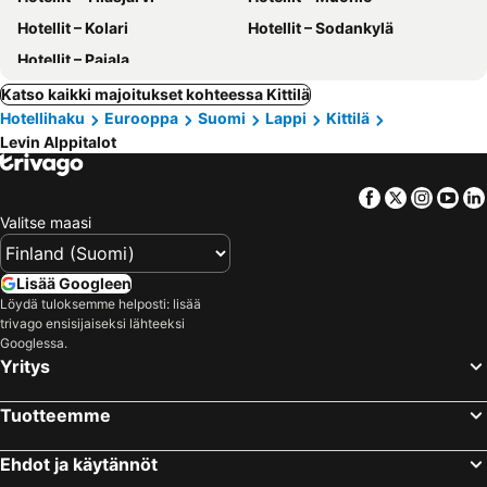
Hotellit – Kolari
Hotellit – Sodankylä
Hotellit – Pajala
Katso kaikki majoitukset kohteessa Kittilä
Hotellihaku
Eurooppa
Suomi
Lappi
Kittilä
Levin Alppitalot
Facebook
Twitter
Insta
Yo
Valitse maasi
Lisää Googleen
Löydä tuloksemme helposti: lisää
trivago ensisijaiseksi lähteeksi
Googlessa.
Yritys
Tuotteemme
Ehdot ja käytännöt