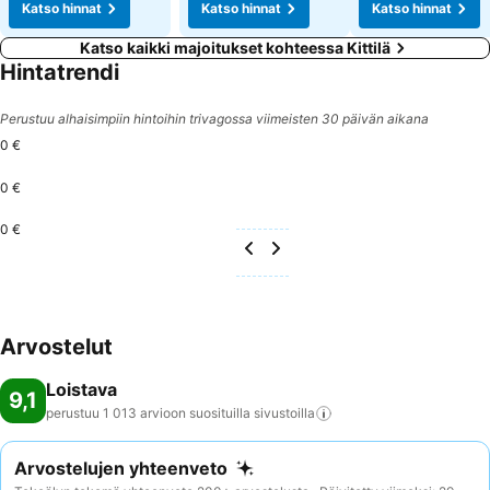
Katso hinnat
Katso hinnat
Katso hinnat
Katso kaikki majoitukset kohteessa Kittilä
Hintatrendi
Perustuu alhaisimpiin hintoihin trivagossa viimeisten 30 päivän aikana
0 €
0 €
0 €
Arvostelut
Loistava
9,1
perustuu 1 013 arvioon suosituilla
sivustoilla
Arvostelujen yhteenveto