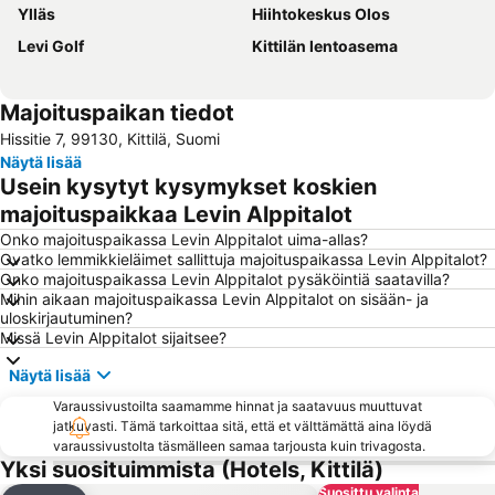
Ylläs
Hiihtokeskus Olos
Levi Golf
Kittilän lentoasema
Majoituspaikan tiedot
Hissitie 7, 99130, Kittilä, Suomi
Näytä lisää
Usein kysytyt kysymykset koskien
majoituspaikkaa Levin Alppitalot
Onko majoituspaikassa Levin Alppitalot uima-allas?
Ovatko lemmikkieläimet sallittuja majoituspaikassa Levin Alppitalot?
Onko majoituspaikassa Levin Alppitalot pysäköintiä saatavilla?
Mihin aikaan majoituspaikassa Levin Alppitalot on sisään- ja
uloskirjautuminen?
Missä Levin Alppitalot sijaitsee?
Näytä lisää
Varaussivustoilta saamamme hinnat ja saatavuus muuttuvat
jatkuvasti. Tämä tarkoittaa sitä, että et välttämättä aina löydä
varaussivustolta täsmälleen samaa tarjousta kuin trivagosta.
Yksi suosituimmista (Hotels, Kittilä)
Suosittu valinta