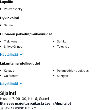
Lapsille
Vauvansänky
Hyvinvointi
Sauna
Huoneen palvelut/mukavuudet
Tiskikone
Suihku
Silitysvälineet
Televisio
Näytä lisää
Liikuntamahdollisuudet
Keilaus
Polkupyörien vuokraus
Golfkenttä
Minigolf
Näytä lisää
Sijainti
Hissitie 7, 99130, Kittilä, Suomi
Etäisyys majoituspaikasta Levin Alppitalot
Levi Summit
:
0.5
km