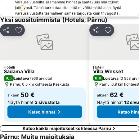
Varaussivustoilta saamamme hinnat ja saatavuus muuttuvat
jatkuvasti. Tämä tarkoittaa sitä, että et välttämättä aina löydä
varaussivustolta täsmälleen samaa tarjousta kuin trivagosta.
Yksi suosituimmista (Hotels, Pärnu)
Jaa
Lisää suosikkeihin
Jaa
Lisää suosikk
Hotelli
Hotelli
Sadama Villa
Villa Wesset
8,5
8,6
Loistava
(
966 arviota
)
Loistava
(
3 953 arvi
Pärnu, 0.5 km kohteesta Keskusta
Pärnu, 0.9 km kohtees
50 €
62 €
alkaen
alkaen
Näytä hinnat
3 sivustolta
Näytä hinnat
12 sivu
Katso hinnat
Katso hin
Katso kaikki majoitukset kohteessa Pärnu
Pärnu: Muita majoituksia