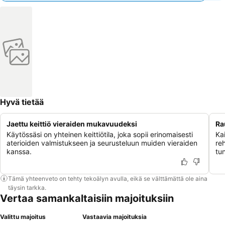
Hyvä tietää
Jaettu keittiö vieraiden mukavuudeksi
Ra
Käytössäsi on yhteinen keittiötila, joka sopii erinomaisesti
Ka
aterioiden valmistukseen ja seurusteluun muiden vieraiden
re
kanssa.
tu
Tämä yhteenveto on tehty tekoälyn avulla, eikä se välttämättä ole aina
täysin tarkka.
Vertaa samankaltaisiin majoituksiin
Valittu majoitus
Vastaavia majoituksia