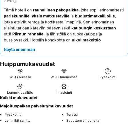
2026
Tämä hotelli on
rauhallinen pakopaikka
, joka sopii erinomaisesti
pariskunnille
,
yksin matkustaville
ja
budjettimatkailijoille
,
jotka etsivät rentoa ja kodikasta ilmapiiriä. Sen erinomainen
sijainti tarjoaa kätevän pääsyn sekä
kaupungin keskustaan
että
Pärnun rannalle
, ja lähistöllä on ruokakauppa ja
bussipysäkki. Hotellin kohokohta on
ulkoilmakeittiö
grillausmahdollisuuksineen, joka sopii täydellisesti ulkona
Näytä enemmän
ruokailuun. Vieraat kehuvat jatkuvasti
ystävällistä ja avuliasta
omistajaa
, jonka vieraanvarainen asenne luo perheenomaisen
Huippumukavuudet
tunnelman. Todella aidon kokemuksen saamiseksi kannattaa
hyödyntää hotellin tarjoamia
polkupyöriä
ympäristön
tutkimiseen.
Wi-Fi aulassa
Wi-Fi huoneessa
Pysäköinti
Lemmikit sallittu
Ilmastointi
Kaikki mukavuudet
Majoituspaikan palvelut/mukavuudet
Pysäköinti
Terassi
Lemmikit sallittu
Savuttomia huoneita