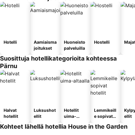
Hotelli
Aamiaisma
Huoneisto
Hostelli
Maja
joitukset
palveluilla
Suosittuja hotellikategorioita kohteessa
Pärnu
Halvat
Luksushot
Hotellit
Lemmikeill
Kylp
hotellit
ellit
uima-
e sopivat
ellit
altaalla
hotellit
Kohteet lähellä hotellia House in the Garden