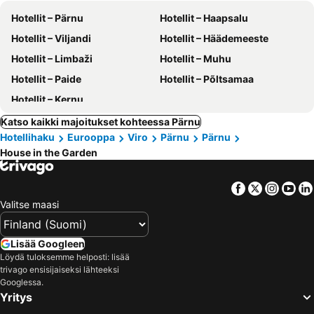
Hotellit – Pärnu
Hotellit – Haapsalu
Hotellit – Viljandi
Hotellit – Häädemeeste
Hotellit – Limbaži
Hotellit – Muhu
Hotellit – Paide
Hotellit – Põltsamaa
Hotellit – Kernu
Katso kaikki majoitukset kohteessa Pärnu
Hotellihaku
Eurooppa
Viro
Pärnu
Pärnu
House in the Garden
Facebook
Twitter
Insta
Yo
Valitse maasi
Lisää Googleen
Löydä tuloksemme helposti: lisää
trivago ensisijaiseksi lähteeksi
Googlessa.
Yritys