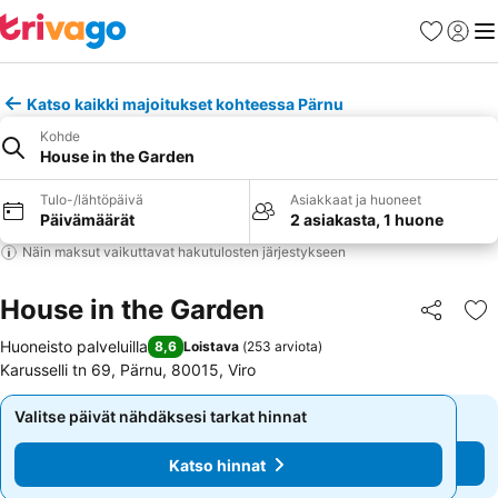
Suosikit
Kirjaud
Val
Katso kaikki majoitukset kohteessa Pärnu
Kohde
House in the Garden
Tulo-/lähtöpäivä
Asiakkaat ja huoneet
Päivämäärät
2 asiakasta, 1 huone
Näin maksut vaikuttavat hakutulosten järjestykseen
House in the Garden
Jaa
Li
Huoneisto palveluilla
8,6
Loistava
(
253 arviota
)
Karusselli tn 69, Pärnu, 80015, Viro
Valitse päivät nähdäksesi tarkat hinnat
Valitse päivät nähdäksesi tarkat hinnat
Katso hinnat
Katso hinnat