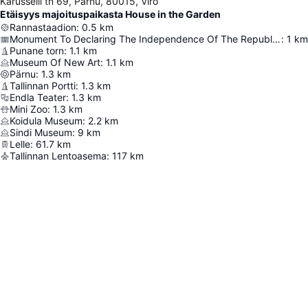
Karusselli tn 69, Pärnu, 80015, Viro
Etäisyys majoituspaikasta House in the Garden
Rannastaadion
:
0.5
km
Monument To Declaring The Independence Of The Republic Of Estonia
:
1
km
Punane torn
:
1.1
km
Museum Of New Art
:
1.1
km
Pärnu
:
1.3
km
Tallinnan Portti
:
1.3
km
Endla Teater
:
1.3
km
Mini Zoo
:
1.3
km
Koidula Museum
:
2.2
km
Sindi Museum
:
9
km
Lelle
:
61.7
km
Tallinnan Lentoasema
:
117
km