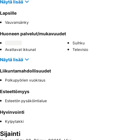
Näytä lisää
Lapsille
Vauvansänky
Huoneen palvelut/mukavuudet
Suihku
Avattavat ikkunat
Televisio
Näytä lisää
Liikuntamahdollisuudet
Polkupyörien vuokraus
Esteettömyys
Esteetön pysäköintialue
Hyvinvointi
Kylpytakki
Sijainti