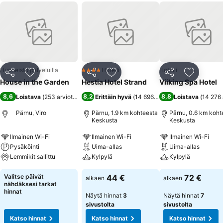
Huoneisto palveluilla
Hotelli
Hotelli
4 Tähtiluokitus
Jaa
Lisää suosikkeihin
Jaa
Lisää suosikkeihin
Jaa
Lisää suo
House in the Garden
Hestia Hotel Strand
Viiking Spa Hotel
8,6
8,2
8,8
Loistava
(
253 arviota
)
Erittäin hyvä
(
14 696 arviota
Loistava
)
(
14 276 
Pärnu, Viro
Pärnu, 1.9 km kohteesta
Pärnu, 0.6 km koht
Keskusta
Keskusta
Ilmainen Wi-Fi
Ilmainen Wi-Fi
Ilmainen Wi-Fi
Pysäköinti
Uima-allas
Uima-allas
Lemmikit sallittu
Kylpylä
Kylpylä
Valitse päivät
44 €
72 €
alkaen
alkaen
nähdäksesi tarkat
hinnat
Näytä hinnat
3
Näytä hinnat
7
sivustolta
sivustolta
Katso hinnat
Katso hinnat
Katso hinnat