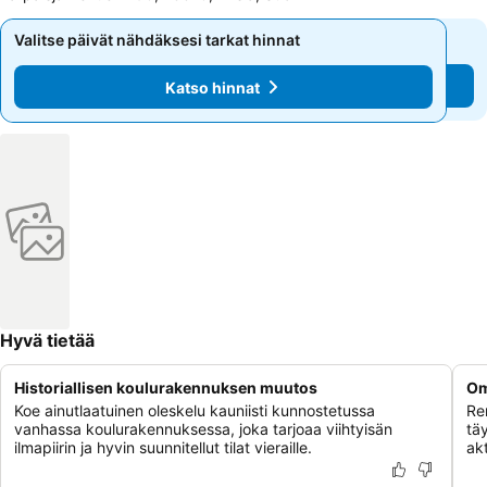
Valitse päivät nähdäksesi tarkat hinnat
Valitse päivät nähdäksesi tarkat hinnat
Katso hinnat
Katso hinnat
Hyvä tietää
Historiallisen koulurakennuksen muutos
Om
Koe ainutlaatuinen oleskelu kauniisti kunnostetussa
Re
vanhassa koulurakennuksessa, joka tarjoaa viihtyisän
täy
ilmapiirin ja hyvin suunnitellut tilat vieraille.
akt