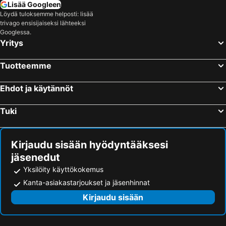
Lisää Googleen
Löydä tuloksemme helposti: lisää
trivago ensisijaiseksi lähteeksi
Googlessa.
Yritys
Tuotteemme
Ehdot ja käytännöt
Tuki
Kirjaudu sisään hyödyntääksesi
jäsenedut
Yksilöity käyttökokemus
Kanta-asiakastarjoukset ja jäsenhinnat
Kirjaudu sisään