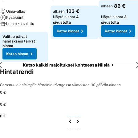
Katso hinnat
86 €
alkaen
Katso hinnat
123 €
alkaen
Uima-allas
Näytä hinnat
4
Näytä hinnat
3
Pysäköinti
sivustolta
sivustolta
Lemmikit sallittu
Katso hinnat
Katso hinnat
Katso hinnat
Valitse päivät
nähdäksesi tarkat
hinnat
Katso hinnat
Katso kaikki majoitukset kohteessa Nilsiä
Hintatrendi
Perustuu alhaisimpiin hintoihin trivagossa viimeisten 30 päivän aikana
0 €
0 €
0 €