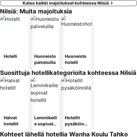
Katso kaikki majoitukset kohteessa Nilsiä
Nilsiä: Muita majoituksia
Hotelli
Huoneisto
Huoneisto
palveluilla
hotelli
Suosittuja hotellikategorioita kohteessa Nilsiä
Halvat
Lemmikeill
Hotellit
hotellit
e sopivat
pysäköinni
hotellit
llä
Kohteet lähellä hotellia Wanha Koulu Tahko