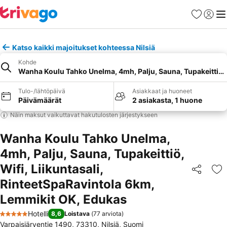
Suosikit
Kirjaud
Val
Katso kaikki majoitukset kohteessa Nilsiä
Kohde
Wanha Koulu Tahko Unelma, 4mh, Palju, Sauna, Tupakeittiö, 
Tulo-/lähtöpäivä
Asiakkaat ja huoneet
Päivämäärät
2 asiakasta, 1 huone
Näin maksut vaikuttavat hakutulosten järjestykseen
Wanha Koulu Tahko Unelma,
4mh, Palju, Sauna, Tupakeittiö,
Wifi, Liikuntasali,
Jaa
Li
RinteetSpaRavintola 6km,
Lemmikit OK, Edukas
Hotelli
8,6
Loistava
(
77 arviota
)
5 Tähtiluokitus
Varpaisjärventie 1490, 73310, Nilsiä, Suomi