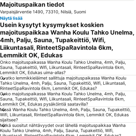
Majoituspaikan tiedot
Kuopion tori
Väinölänniemi
Varpaisjärventie 1490, 73310, Nilsiä, Suomi
Kuopion keskuskenttä
Kuopio Bus Station
Näytä lisää
Kuopio Tanssi ja Soi
Usein kysytyt kysymykset koskien
majoituspaikkaa Wanha Koulu Tahko Unelma,
4mh, Palju, Sauna, Tupakeittiö, Wifi,
Liikuntasali, RinteetSpaRavintola 6km,
Lemmikit OK, Edukas
Onko majoituspaikassa Wanha Koulu Tahko Unelma, 4mh, Palju,
Sauna, Tupakeittiö, Wifi, Liikuntasali, RinteetSpaRavintola 6km,
Lemmikit OK, Edukas uima-allas?
Ovatko lemmikkieläimet sallittuja majoituspaikassa Wanha Koulu
Tahko Unelma, 4mh, Palju, Sauna, Tupakeittiö, Wifi, Liikuntasali,
RinteetSpaRavintola 6km, Lemmikit OK, Edukas?
Onko majoituspaikassa Wanha Koulu Tahko Unelma, 4mh, Palju,
Sauna, Tupakeittiö, Wifi, Liikuntasali, RinteetSpaRavintola 6km,
Lemmikit OK, Edukas pysäköintiä saatavilla?
Missä Wanha Koulu Tahko Unelma, 4mh, Palju, Sauna, Tupakeittiö,
Wifi, Liikuntasali, RinteetSpaRavintola 6km, Lemmikit OK, Edukas
sijaitsee?
Mitkä suositut nähtävyydet ovat lähellä majoituspaikkaa Wanha
Koulu Tahko Unelma, 4mh, Palju, Sauna, Tupakeittiö, Wifi,
Liikuntasali, RinteetSpaRavintola 6km, Lemmikit OK, Edukas?