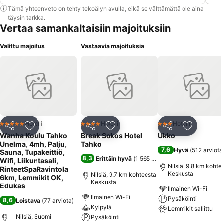
Tämä yhteenveto on tehty tekoälyn avulla, eikä se välttämättä ole aina
täysin tarkka.
Vertaa samankaltaisiin majoituksiin
Valittu majoitus
Vastaavia majoituksia
Hotelli
Hotelli
Hotelli
5 Tähtiluokitus
4 Tähtiluokitus
3 Tähtiluokitus
Jaa
Lisää suosikkeihin
Jaa
Lisää suosikkeihin
Jaa
Lisää suo
Wanha Koulu Tahko
Break Sokos Hotel
Ukko
Unelma, 4mh, Palju,
Tahko
7,6
Hyvä
(
512 arviot
Sauna, Tupakeittiö,
8,3
Erittäin hyvä
(
1 565 arviota
)
Wifi, Liikuntasali,
Nilsiä, 9.8 km koht
RinteetSpaRavintola
Keskusta
Nilsiä, 9.7 km kohteesta
6km, Lemmikit OK,
Keskusta
Edukas
Ilmainen Wi-Fi
Ilmainen Wi-Fi
Pysäköinti
8,6
Loistava
(
77 arviota
)
Kylpylä
Lemmikit sallittu
Nilsiä, Suomi
Pysäköinti