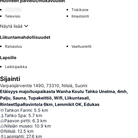
Huoneen palvelut/mukavuudet
Tiskikone
Televisio
Ilmastointi
Näytä lisää
Liikuntamahdollisuudet
Ratsastus
Vaellusreitti
Lapsille
Leikkipaikka
Sijainti
Varpaisjärventie 1490, 73310, Nilsiä, Suomi
Etäisyys majoituspaikasta Wanha Koulu Tahko Unelma, 4mh,
Palju, Sauna, Tupakeittiö, Wifi, Liikuntasali,
RinteetSpaRavintola 6km, Lemmikit OK, Edukas
Tahkon Farmi
:
5.5
km
Tahko Spa
:
5.7
km
Paavon pirtti
:
6.3
km
Nilsiän museo
:
10.9
km
Nilsiä
:
12.5
km
Lapinlahti
:
27.6
km