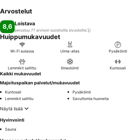
Arvostelut
Loistava
8,6
perustuu 77 arvioon suosituilla
sivustoilla
Huippumukavuudet
Wi-Fi aulassa
Uima-allas
Pysäköinti
Lemmikit sallittu
Ilmastointi
Kuntosali
Kaikki mukavuudet
Majoituspaikan palvelut/mukavuudet
Kuntosali
Pysäköinti
Lemmikit sallittu
Savuttomia huoneita
Näytä lisää
Hyvinvointi
Sauna