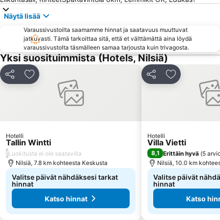
Näytä lisää
Varaussivustoilta saamamme hinnat ja saatavuus muuttuvat
jatkuvasti. Tämä tarkoittaa sitä, että et välttämättä aina löydä
varaussivustolta täsmälleen samaa tarjousta kuin trivagosta.
Yksi suosituimmista (Hotels, Nilsiä)
Jaa
Lisää suosikkeihin
Jaa
Lisää suosikk
Hotelli
Hotelli
Tallin Wintti
Villa Vietti
/
8,1
Luokitusta ei ole saatavilla
Erittäin hyvä
(
5 arvi
Nilsiä, 7.8 km kohteesta Keskusta
Nilsiä, 10.0 km kohtee
Valitse päivät nähdäksesi tarkat
Valitse päivät nähdä
hinnat
hinnat
Katso hinnat
Katso hin