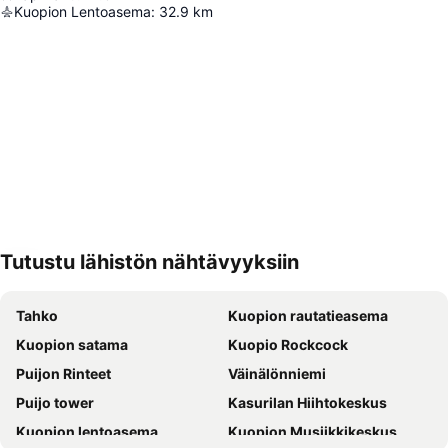
Kuopion Lentoasema
:
32.9
km
Tutustu lähistön nähtävyyksiin
Laajenna kartta
Tahko
Kuopion rautatieasema
Kuopion satama
Kuopio Rockcock
Puijon Rinteet
Väinälönniemi
Puijo tower
Kasurilan Hiihtokeskus
Kuopion lentoasema
Kuopion Musiikkikeskus