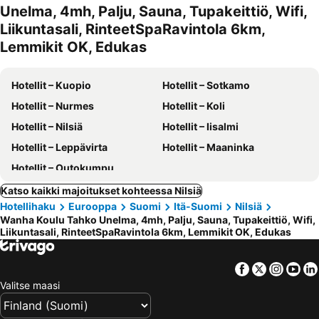
Unelma, 4mh, Palju, Sauna, Tupakeittiö, Wifi,
Liikuntasali, RinteetSpaRavintola 6km,
Lemmikit OK, Edukas
Hotellit – Kuopio
Hotellit – Sotkamo
Hotellit – Nurmes
Hotellit – Koli
Hotellit – Nilsiä
Hotellit – Iisalmi
Hotellit – Leppävirta
Hotellit – Maaninka
Hotellit – Outokumpu
Katso kaikki majoitukset kohteessa Nilsiä
Hotellihaku
Eurooppa
Suomi
Itä-Suomi
Nilsiä
Wanha Koulu Tahko Unelma, 4mh, Palju, Sauna, Tupakeittiö, Wifi,
Liikuntasali, RinteetSpaRavintola 6km, Lemmikit OK, Edukas
Facebook
Twitter
Insta
Yo
Valitse maasi