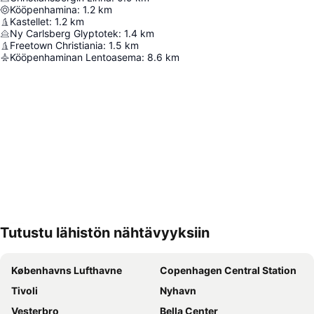
Kööpenhamina
:
1.2
km
Kastellet
:
1.2
km
Ny Carlsberg Glyptotek
:
1.4
km
Freetown Christiania
:
1.5
km
Kööpenhaminan Lentoasema
:
8.6
km
Tutustu lähistön nähtävyyksiin
Laajenna kartta
Københavns Lufthavne
Copenhagen Central Station
Tivoli
Nyhavn
Vesterbro
Bella Center