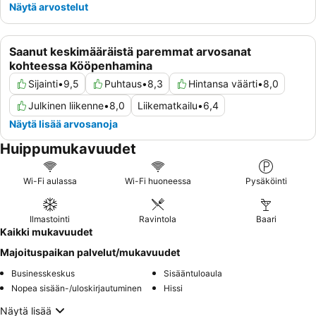
Näytä arvostelut
Saanut keskimääräistä paremmat arvosanat
kohteessa Kööpenhamina
Sijainti
•
9,5
Puhtaus
•
8,3
Hintansa väärti
•
8,0
Julkinen liikenne
•
8,0
Liikematkailu
•
6,4
Näytä lisää arvosanoja
Huippumukavuudet
Wi-Fi aulassa
Wi-Fi huoneessa
Pysäköinti
Ilmastointi
Ravintola
Baari
Kaikki mukavuudet
Majoituspaikan palvelut/mukavuudet
Businesskeskus
Sisääntuloaula
Nopea sisään-/uloskirjautuminen
Hissi
Näytä lisää