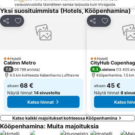
Danske Kunstindustrimuseet
Biking Copenhague
varaussivustolta täsmälleen samaa tarjousta kuin trivagosta.
Yksi suosituimmista (Hotels, Kööpenhamina)
Kastellet
Turning Torso
Gamla Stan
Louisianan nykytaiteen museo
Jaa
Lisää suosikkeihin
Jaa
Lisää suosikk
Kronborg Slot
Københavns Bymuseum
CIFF - COPENHAGEN INTERNATIONAL FASHION FAIR
Den lille Havfrue
Copenhagen Zoo
Valbyparken
Brøndby Stadion
Fredensborg slot
Hotelli
Hotelli
2 Tähtiluokitus
2 Tähtiluokitus
Cabinn Metro
CityHub Copenha
7,0
9,3
(
26 799 arviota
)
Loistava
(
13 405 arv
4.5 km kohteesta Københavns Lufthavne
Kööpenhamina, 1.5 km
68 €
45 €
alkaen
alkaen
Näytä hinnat
14 sivustolta
Näytä hinnat
8 sivus
Katso hinnat
Katso hin
Katso kaikki majoitukset kohteessa Kööpenhamina
Kööpenhamina: Muita majoituksia