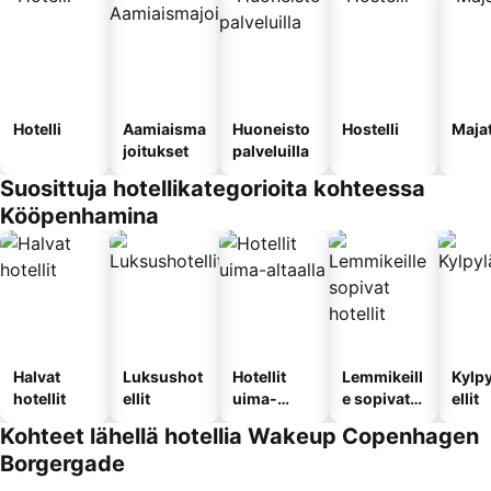
Hotelli
Aamiaisma
Huoneisto
Hostelli
Maja
joitukset
palveluilla
Suosittuja hotellikategorioita kohteessa
Kööpenhamina
Halvat
Luksushot
Hotellit
Lemmikeill
Kylp
hotellit
ellit
uima-
e sopivat
ellit
altaalla
hotellit
Kohteet lähellä hotellia Wakeup Copenhagen
Borgergade