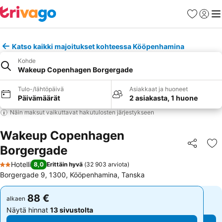
Suosikit
Kirjaud
Val
Katso kaikki majoitukset kohteessa Kööpenhamina
Kohde
Wakeup Copenhagen Borgergade
Tulo-/lähtöpäivä
Asiakkaat ja huoneet
Päivämäärät
2 asiakasta, 1 huone
Näin maksut vaikuttavat hakutulosten järjestykseen
Wakeup Copenhagen
Borgergade
Jaa
Li
Hotelli
8,0
Erittäin hyvä
(
32 903 arviota
)
2 Tähtiluokitus
Borgergade 9, 1300, Kööpenhamina, Tanska
88 €
88 €
alkaen
alkaen
Näytä hinnat
13 sivustolta
Näytä hinnat
13 sivustolta