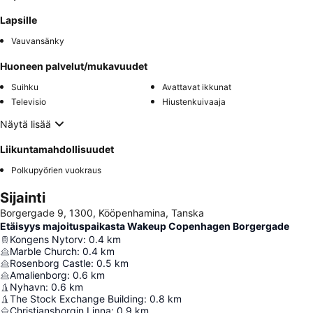
Lapsille
Vauvansänky
Huoneen palvelut/mukavuudet
Suihku
Avattavat ikkunat
Televisio
Hiustenkuivaaja
Näytä lisää
Liikuntamahdollisuudet
Polkupyörien vuokraus
Sijainti
Borgergade 9, 1300, Kööpenhamina, Tanska
Etäisyys majoituspaikasta Wakeup Copenhagen Borgergade
Kongens Nytorv
:
0.4
km
Marble Church
:
0.4
km
Rosenborg Castle
:
0.5
km
Amalienborg
:
0.6
km
Nyhavn
:
0.6
km
The Stock Exchange Building
:
0.8
km
Christiansborgin Linna
:
0.9
km