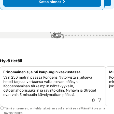
Katso hinnat
Katso hinnat
1 / 79
Hyvä tietää
Erinomainen sijainti kaupungin keskustassa
Mi
Vain 250 metrin päässä Kongens Nytorvista sijaitseva
Koe
hotelli tarjoaa vertaansa vailla olevan pääsyn
min
Kööpenhaminan tärkeimpiin nähtävyyksiin,
jok
ostosmahdollisuuksiin ja ravintoloihin. Nyhavn ja Strøget
ovat vain 5 minuutin kävelymatkan päässä.
Tämä yhteenveto on tehty tekoälyn avulla, eikä se välttämättä ole aina
täysin tarkka.