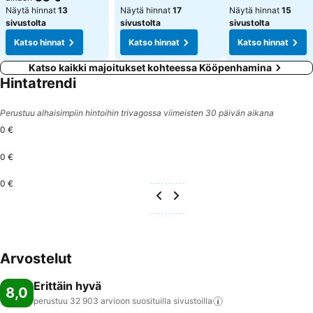
Näytä hinnat
13
Näytä hinnat
17
Näytä hinnat
15
sivustolta
sivustolta
sivustolta
Katso hinnat
Katso hinnat
Katso hinnat
Katso kaikki majoitukset kohteessa Kööpenhamina
Hintatrendi
Perustuu alhaisimpiin hintoihin trivagossa viimeisten 30 päivän aikana
0 €
0 €
0 €
Arvostelut
Erittäin hyvä
8,0
perustuu 32 903 arvioon suosituilla
sivustoilla