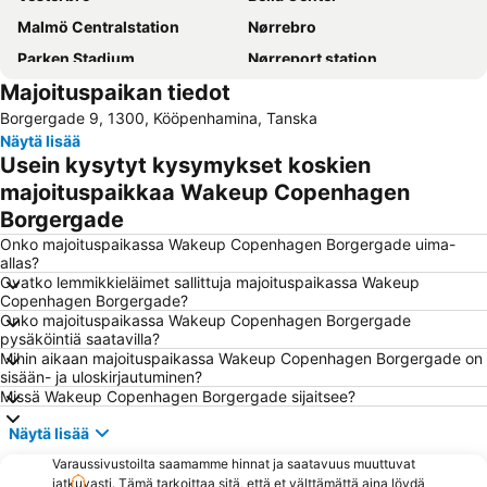
Malmö Centralstation
Nørrebro
Parken Stadium
Nørreport station
Majoituspaikan tiedot
Indre By
Malmö Centrum
Borgergade 9, 1300, Kööpenhamina, Tanska
Kongens Nytorv
Østerbro
Näytä lisää
Amager Centret
Rådhuspladsen
Usein kysytyt kysymykset koskien
Ørestad
Frederiksberg
majoituspaikkaa Wakeup Copenhagen
Borgergade
Royal Copenhagen
Christianshavn
Onko majoituspaikassa Wakeup Copenhagen Borgergade uima-
Hornbæk Vest
Strøget
allas?
Snekkersten
Christiania
Ovatko lemmikkieläimet sallittuja majoituspaikassa Wakeup
Copenhagen Borgergade?
Dansk jødisk museum
Copenhagen Port
Onko majoituspaikassa Wakeup Copenhagen Borgergade
pysäköintiä saatavilla?
Malmö Arena
Helsingør Havn
Mihin aikaan majoituspaikassa Wakeup Copenhagen Borgergade on
Fisketorvet
National Museet
sisään- ja uloskirjautuminen?
Missä Wakeup Copenhagen Borgergade sijaitsee?
Kanalen
Roskilde Festival
Näytä lisää
Operaen
Frederiksberg Centret
Varaussivustoilta saamamme hinnat ja saatavuus muuttuvat
Cph Cool
Ny Carlsberg Glyptotek
jatkuvasti. Tämä tarkoittaa sitä, että et välttämättä aina löydä