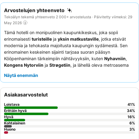
Arvostelujen yhteenveto
Tekoälyn tekemä yhteenveto 2 000+ arvostelusta · Päivitetty viimeksi: 29
May 2026
Tämä hotelli on monipuolinen kaupunkikeskus, joka sopii
erinomaisesti
turisteille
ja
yksin matkustaville
, jotka etsivät
modernia ja tehokasta majoitusta kaupungin sydämestä. Sen
erinomainen keskeinen sijainti tarjoaa suoran pääsyn
Kööpenhaminan tärkeimpiin nähtävyyksiin, kuten
Nyhavniin
,
Kongens Nytorviin
ja
Strøgetiin
, ja lähellä oleva metroasema
tarjoaa sujuvat yhteydet lentokentälle. Hotellissa on kätevä
Näytä enemmän
itsepalvelukioski
sujuvaa sisään- ja uloskirjautumista varten,
mikä palvelee tehokkuutta arvostavia vieraita. Vieraat kehuvat
jatkuvasti
vastaanoton henkilökuntaa
heidän
Asiakasarvostelut
avuliaisuudestaan ja aamiaisen laadukkaista, tuoreista
vaihtoehdoista, mukaan lukien huomattava
leipävalikoima
.
Loistava
41
%
Rauhallisempaa kokemusta kaipaavien vieraiden kannattaa
Erittäin hyvä
34
%
pyytää huonetta puutarhan puolelta.
Hyvä
16
%
Kohtalainen
6
%
Huono
3
%