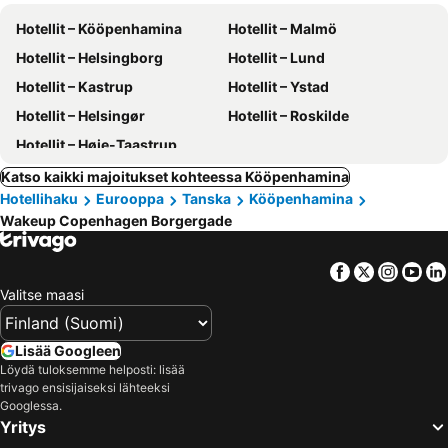
Hotellit – Kööpenhamina
Hotellit – Malmö
Hotellit – Helsingborg
Hotellit – Lund
Hotellit – Kastrup
Hotellit – Ystad
Hotellit – Helsingør
Hotellit – Roskilde
Hotellit – Høje-Taastrup
Katso kaikki majoitukset kohteessa Kööpenhamina
Hotellihaku
Eurooppa
Tanska
Kööpenhamina
Wakeup Copenhagen Borgergade
Facebook
Twitter
Insta
Yo
Valitse maasi
Lisää Googleen
Löydä tuloksemme helposti: lisää
trivago ensisijaiseksi lähteeksi
Googlessa.
Yritys