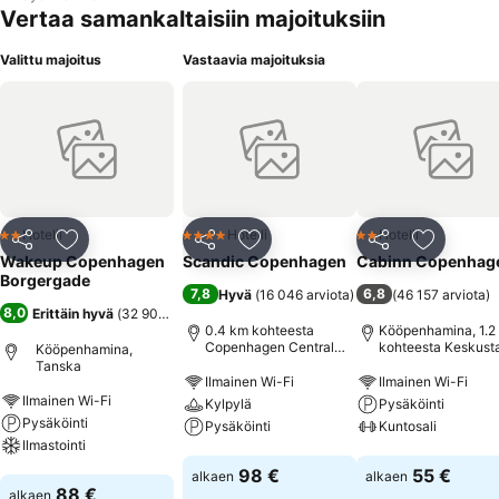
Vertaa samankaltaisiin majoituksiin
Valittu majoitus
Vastaavia majoituksia
Hotelli
Hotelli
Hotelli
2 Tähtiluokitus
4 Tähtiluokitus
2 Tähtiluokitus
Jaa
Lisää suosikkeihin
Jaa
Lisää suosikkeihin
Jaa
Lisää suo
Wakeup Copenhagen
Scandic Copenhagen
Cabinn Copenhag
Borgergade
7,8
6,8
Hyvä
(
16 046 arviota
)
(
46 157 arviota
)
8,0
Erittäin hyvä
(
32 903 arviota
)
0.4 km kohteesta
Kööpenhamina, 1.2
Copenhagen Central
kohteesta Keskust
Kööpenhamina,
Station
Tanska
Ilmainen Wi-Fi
Ilmainen Wi-Fi
Ilmainen Wi-Fi
Kylpylä
Pysäköinti
Pysäköinti
Pysäköinti
Kuntosali
Ilmastointi
Katso hinnat
Katso hinnat
98 €
55 €
alkaen
alkaen
Katso hinnat
88 €
alkaen