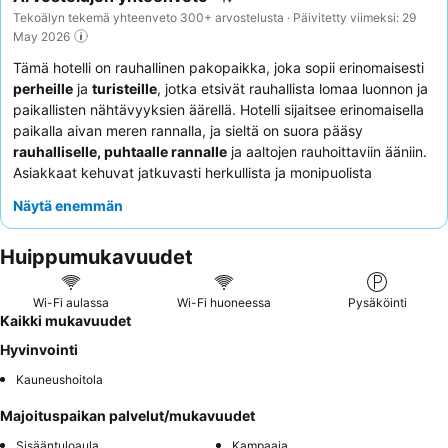
Tekoälyn tekemä yhteenveto 300+ arvostelusta · Päivitetty viimeksi: 29
May 2026
Tämä hotelli on rauhallinen pakopaikka, joka sopii erinomaisesti
perheille
ja
turisteille
, jotka etsivät rauhallista lomaa luonnon ja
paikallisten nähtävyyksien äärellä. Hotelli sijaitsee erinomaisella
paikalla aivan meren rannalla, ja sieltä on suora pääsy
rauhalliselle, puhtaalle rannalle
ja aaltojen rauhoittaviin ääniin.
Asiakkaat kehuvat jatkuvasti herkullista ja monipuolista
aamiaista
, joka sisältää erilaisia lämpimiä ja kylmiä vaihtoehtoja
Näytä enemmän
päivän aloittamiseksi. Henkilökunta, erityisesti
vastaanoton
tiimit
, saa usein kiitosta avuliaisuudestaan ja reagointikyvystään
Huippumukavuudet
asiakkaiden tarpeisiin. Ainutlaatuisen kokemuksen saamiseksi
harkitse huoneen varaamista, johon sisältyy
oma sauna
.
Wi-Fi aulassa
Wi-Fi huoneessa
Pysäköinti
Kaikki mukavuudet
Hyvinvointi
Kauneushoitola
Majoituspaikan palvelut/mukavuudet
Sisääntuloaula
Kampaaja