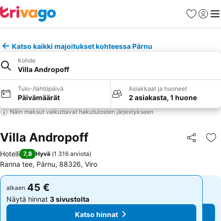
Suosikit
Kirjaud
Val
Katso kaikki majoitukset kohteessa Pärnu
Kohde
Villa Andropoff
Tulo-/lähtöpäivä
Asiakkaat ja huoneet
Päivämäärät
2 asiakasta, 1 huone
Näin maksut vaikuttavat hakutulosten järjestykseen
Villa Andropoff
Jaa
Li
Hotelli
7,8
Hyvä
(
1 316 arviota
)
Ranna tee, Pärnu, 88326, Viro
45 €
45 €
alkaen
alkaen
Näytä hinnat
3 sivustolta
Näytä hinnat
3 sivustolta
Katso hinnat
Katso hinnat