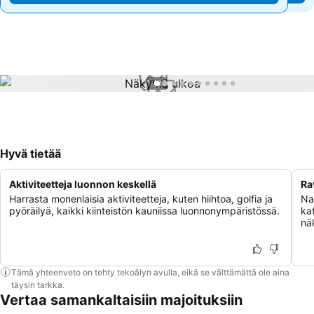
1 / 10
Hyvä tietää
Aktiviteetteja luonnon keskellä
Ra
Harrasta monenlaisia aktiviteetteja, kuten hiihtoa, golfia ja
Nau
pyöräilyä, kaikki kiinteistön kauniissa luonnonympäristössä.
ka
nä
Tämä yhteenveto on tehty tekoälyn avulla, eikä se välttämättä ole aina
täysin tarkka.
Vertaa samankaltaisiin majoituksiin