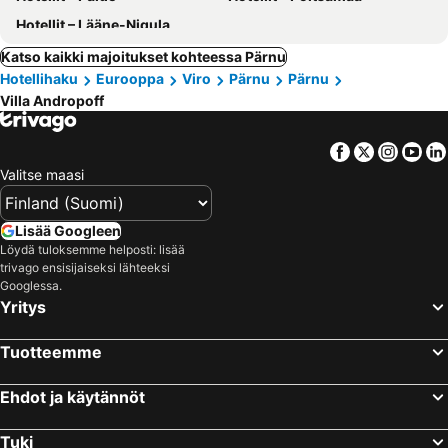
Hotellit – Lääne-Nigula
Katso kaikki majoitukset kohteessa Pärnu
Hotellihaku
Eurooppa
Viro
Pärnu
Pärnu
Villa Andropoff
Facebook
Twitter
Insta
Yo
Valitse maasi
Lisää Googleen
Löydä tuloksemme helposti: lisää
trivago ensisijaiseksi lähteeksi
Googlessa.
Yritys
Tuotteemme
Ehdot ja käytännöt
Tuki