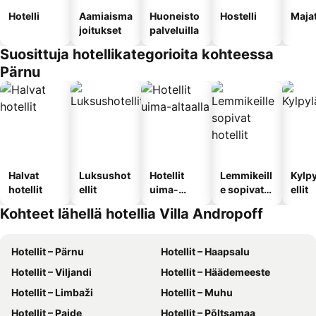
Hotelli
Aamiaisma
Huoneisto
Hostelli
Maja
joitukset
palveluilla
Suosittuja hotellikategorioita kohteessa
Pärnu
Halvat
Luksushot
Hotellit
Lemmikeill
Kylp
hotellit
ellit
uima-
e sopivat
ellit
altaalla
hotellit
Kohteet lähellä hotellia Villa Andropoff
Hotellit – Pärnu
Hotellit – Haapsalu
Hotellit – Viljandi
Hotellit – Häädemeeste
Hotellit – Limbaži
Hotellit – Muhu
Hotellit – Paide
Hotellit – Põltsamaa