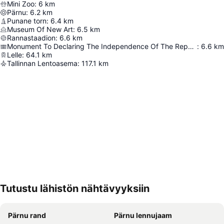
Mini Zoo
:
6
km
Pärnu
:
6.2
km
Punane torn
:
6.4
km
Museum Of New Art
:
6.5
km
Rannastaadion
:
6.6
km
Monument To Declaring The Independence Of The Republic Of Estonia
:
6.6
km
Lelle
:
64.1
km
Tallinnan Lentoasema
:
117.1
km
Tutustu lähistön nähtävyyksiin
Laajenna kartta
Pärnu rand
Pärnu lennujaam