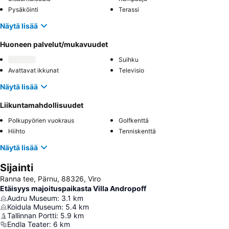
Pysäköinti
Terassi
Näytä lisää
Huoneen palvelut/mukavuudet
Suihku
Avattavat ikkunat
Televisio
Näytä lisää
Liikuntamahdollisuudet
Polkupyörien vuokraus
Golfkenttä
Hiihto
Tenniskenttä
Näytä lisää
Sijainti
Ranna tee, Pärnu, 88326, Viro
Etäisyys majoituspaikasta Villa Andropoff
Audru Museum
:
3.1
km
Koidula Museum
:
5.4
km
Tallinnan Portti
:
5.9
km
Endla Teater
:
6
km