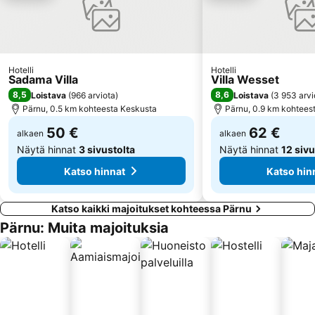
Hotelli
Hotelli
Sadama Villa
Villa Wesset
8,5
8,6
Loistava
(
966 arviota
)
Loistava
(
3 953 arvi
Pärnu, 0.5 km kohteesta Keskusta
Pärnu, 0.9 km kohtees
50 €
62 €
alkaen
alkaen
Näytä hinnat
3 sivustolta
Näytä hinnat
12 sivu
Katso hinnat
Katso hin
Katso kaikki majoitukset kohteessa Pärnu
Pärnu: Muita majoituksia