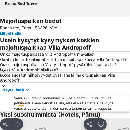
Pärnu Red Tower
Majoituspaikan tiedot
Ranna tee, Pärnu, 88326, Viro
Näytä lisää
Usein kysytyt kysymykset koskien
majoituspaikkaa Villa Andropoff
Onko majoituspaikassa Villa Andropoff uima-allas?
Ovatko lemmikkieläimet sallittuja majoituspaikassa Villa Andropoff?
Onko majoituspaikassa Villa Andropoff pysäköintiä saatavilla?
Missä Villa Andropoff sijaitsee?
Mitkä suositut nähtävyydet ovat lähellä majoituspaikkaa Villa
Andropoff?
Näytä lisää
Varaussivustoilta saamamme hinnat ja saatavuus muuttuvat
jatkuvasti. Tämä tarkoittaa sitä, että et välttämättä aina löydä
varaussivustolta täsmälleen samaa tarjousta kuin trivagosta.
Yksi suosituimmista (Hotels, Pärnu)
Jaa
Lisää suosikkeihin
Jaa
Lisää suosikk