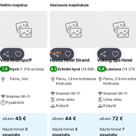
Valittu majoitus
Vastaavia majoituksia
Hotelli
Hotelli
Hotelli
4 Tähtiluokitus
Jaa
Lisää suosikkeihin
Jaa
Lisää suosikkeihin
Jaa
Lisää suo
Villa Andropoff
Hestia Hotel Strand
Viiking Spa Hotel
7,8
8,2
8,8
Hyvä
(
1 316 arviota
)
Erittäin hyvä
(
14 696 arviota
Loistava
)
(
14 276 
Pärnu, Viro
Pärnu, 1.9 km kohteesta
Pärnu, 0.6 km koht
Keskusta
Keskusta
Ilmainen Wi-Fi
Ilmainen Wi-Fi
Ilmainen Wi-Fi
Uima-allas
Uima-allas
Pysäköinti
Kylpylä
Kylpylä
45 €
44 €
72 €
alkaen
alkaen
alkaen
Näytä hinnat
3
Näytä hinnat
3
Näytä hinnat
7
sivustolta
sivustolta
sivustolta