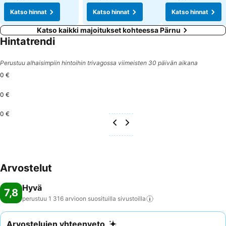
Katso hinnat
Katso hinnat
Katso hinnat
Katso kaikki majoitukset kohteessa Pärnu
Hintatrendi
Perustuu alhaisimpiin hintoihin trivagossa viimeisten 30 päivän aikana
0 €
0 €
0 €
Arvostelut
Hyvä
7,8
perustuu 1 316 arvioon suosituilla
sivustoilla
Arvostelujen yhteenveto