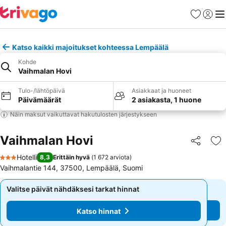
Suosikit
Kirjaud
Val
Katso kaikki majoitukset kohteessa Lempäälä
Kohde
Vaihmalan Hovi
Tulo-/lähtöpäivä
Asiakkaat ja huoneet
Päivämäärät
2 asiakasta, 1 huone
Näin maksut vaikuttavat hakutulosten järjestykseen
Vaihmalan Hovi
Jaa
Li
Hotelli
8,3
Erittäin hyvä
(
1 672 arviota
)
3 Tähtiluokitus
Vaihmalantie 144, 37500, Lempäälä, Suomi
Valitse päivät nähdäksesi tarkat hinnat
Valitse päivät nähdäksesi tarkat hinnat
Katso hinnat
Katso hinnat