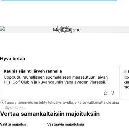
1 / 4
Hyvä tietää
Kaunis sijainti järven rannalla
Hi
Uppoudu rauhalliseen suomalaiseen maaseutuun, aivan
Koe
Hiisi Golf Clubin ja kuvankauniin Vanajaveden vieressä.
kar
mo
Tämä yhteenveto on tehty tekoälyn avulla, eikä se välttämättä ole aina
täysin tarkka.
Vertaa samankaltaisiin majoituksiin
Valittu majoitus
Vastaavia majoituksia