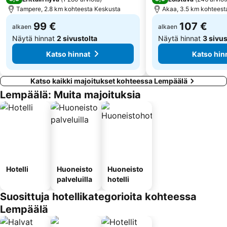
Tampere, 2.8 km kohteesta Keskusta
Akaa, 3.5 km kohteest
99 €
107 €
alkaen
alkaen
Näytä hinnat
2 sivustolta
Näytä hinnat
3 sivus
Katso hinnat
Katso hin
Katso kaikki majoitukset kohteessa Lempäälä
Lempäälä: Muita majoituksia
Hotelli
Huoneisto
Huoneisto
palveluilla
hotelli
Suosittuja hotellikategorioita kohteessa
Lempäälä