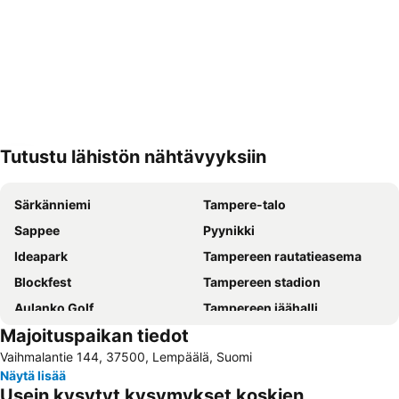
Tutustu lähistön nähtävyyksiin
Laajenna kartta
Särkänniemi
Tampere-talo
Sappee
Pyynikki
Ideapark
Tampereen rautatieasema
Blockfest
Tampereen stadion
Aulanko Golf
Tampereen jäähalli
Majoituspaikan tiedot
Ellivuori Ski Center
Verkosto
Vaihmalantie 144, 37500, Lempäälä, Suomi
Tampere–Pirkkala Airport
Tampereen työväen teatteri
Näytä lisää
Hämeenlinnan rautatieasema
Hervannan hiihtokeskus
Usein kysytyt kysymykset koskien