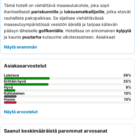
Tämä hotelli on viehättävä maaseutukohde, joka sopii
ihanteellisesti
pariskunnille
ja
luksusmatkailijoille
, jotka etsivät
rauhallista pakopaikkaa. Se sijaitsee viehättävässä
maaseutuympäristössä vesistön äärellä ja tarjoaa kätevän
pääsyn läheiselle
golfkentälle
. Hotellissa on erinomainen
kylpylä
ja kaunis
puutarha
kutsuvine ulkoterassineen. Asiakkaat
kehuvat jatkuvasti
kulinaaristen tarjoilujen
poikkeuksellista
Näytä enemmän
laatua, erityisesti erinomaista aamiaista henkilökohtaisella
pöytäpalvelulla. Ainutlaatuisen kokemuksen saamiseksi harkitse
huoneen varaamista
järvinäköalalla
, jotta voit nauttia täysin
Asiakasarvostelut
seesteisestä ympäristöstä.
Loistava
36
%
Erittäin hyvä
35
%
Hyvä
9
%
Kohtalainen
10
%
Huono
10
%
Näytä arvostelut
Saanut keskimääräistä paremmat arvosanat