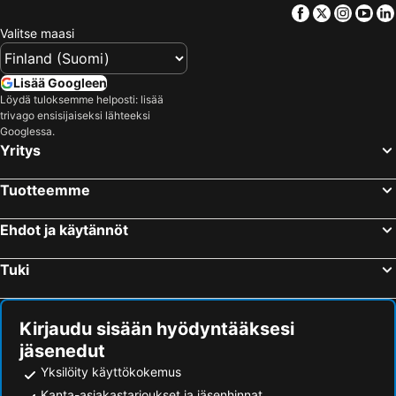
Facebook
Twitter
Insta
Yo
Valitse maasi
Lisää Googleen
Löydä tuloksemme helposti: lisää
trivago ensisijaiseksi lähteeksi
Googlessa.
Yritys
Tuotteemme
Ehdot ja käytännöt
Tuki
Kirjaudu sisään hyödyntääksesi
jäsenedut
Yksilöity käyttökokemus
Kanta-asiakastarjoukset ja jäsenhinnat