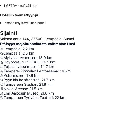
LGBTQ+ -ystävällinen
Hotellin teema/tyyppi
Ympäristöystävällinen hotelli
Sijainti
Vaihmalantie 144, 37500, Lempäälä, Suomi
Etäisyys majoituspaikasta Vaihmalan Hovi
Lempäälä
:
2.2
km
Lempäälä
:
2.5
km
Myllysaaren museo
:
13.9
km
Höyryveturi Tr1 1088
:
14.2
km
Toijalan veturimuseo
:
14.7
km
Tampere-Pirkkalan Lentoasema
:
16
km
Poliisimuseo
:
17.8
km
Pyynikin kesäteatteri
:
21.7
km
Tampereen Stadion
:
21.8
km
Nokia-Areena
:
21.8
km
Emil Aaltosen Museo
:
21.8
km
Tampereen Työväen Teatteri
:
22
km