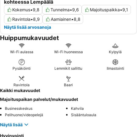
kohteessa Lempäälä
Kokemus
•
9,8
Tunnelma
•
9,6
Majoituspaikka
•
9,1
Ravintola
•
8,9
Aamiainen
•
8,8
Näytä lisää arvosanoja
Huippumukavuudet
Wi-Fi aulassa
Wi-Fi huoneessa
Kylpylä
Pysäköinti
Lemmikit sallittu
Ilmastointi
Ravintola
Baari
Kaikki mukavuudet
Majoituspaikan palvelut/mukavuudet
Businesskeskus
Kahvila
Pelihuone/videopelejä
Sisääntuloaula
Näytä lisää
Hyvinvointi