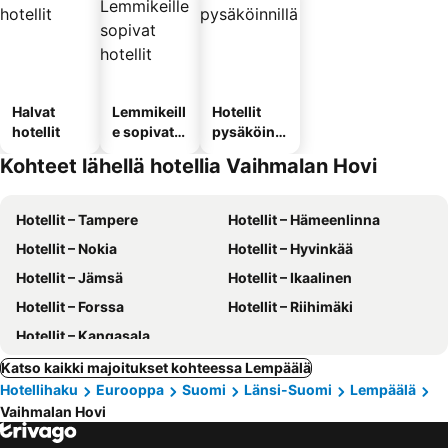
Halvat
Lemmikeill
Hotellit
hotellit
e sopivat
pysäköinni
hotellit
llä
Kohteet lähellä hotellia Vaihmalan Hovi
Hotellit – Tampere
Hotellit – Hämeenlinna
Hotellit – Nokia
Hotellit – Hyvinkää
Hotellit – Jämsä
Hotellit – Ikaalinen
Hotellit – Forssa
Hotellit – Riihimäki
Hotellit – Kangasala
Katso kaikki majoitukset kohteessa Lempäälä
Hotellihaku
Eurooppa
Suomi
Länsi-Suomi
Lempäälä
Vaihmalan Hovi