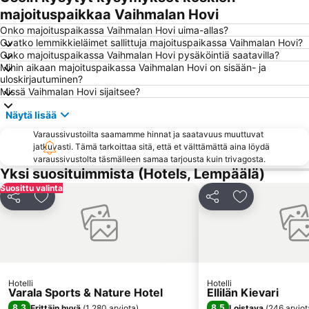
Hämeen linna
Tampereen teatteri
majoituspaikkaa Vaihmalan Hovi
Tampereen taidemessut
Alihankinta
Onko majoituspaikassa Vaihmalan Hovi uima-allas?
Ovatko lemmikkieläimet sallittuja majoituspaikassa Vaihmalan Hovi?
Tampereen yliopisto
Kotimaan Matkailumessut
Onko majoituspaikassa Vaihmalan Hovi pysäköintiä saatavilla?
Mihin aikaan majoituspaikassa Vaihmalan Hovi on sisään- ja
Rauhaniemi
Kädentaidot
uloskirjautuminen?
Hevoset
Tampere Bus Station
Missä Vaihmalan Hovi sijaitsee?
Tammer-Golf
Tampereen kirjamessut
Näytä lisää
Mustavuoren laskettelukeskus
Sauna Open Air
Varaussivustoilta saamamme hinnat ja saatavuus muuttuvat
jatkuvasti. Tämä tarkoittaa sitä, että et välttämättä aina löydä
Tampereen tuomiokirkko
GEM AND JEWEL (KIVI & KORU MESSUT)
varaussivustolta täsmälleen samaa tarjousta kuin trivagosta.
Tullikamari
Asta Rakentaja
Yksi suosituimmista (Hotels, Lempäälä)
Suosittu valinta
Nordic Welding Expo
Vakoilumuseo
Jaa
Lisää suosikkeihin
Jaa
Lisää suosikk
COMMUNICATION NETWORKS FINLAND
Tampereen ortodoksinen kirkko
Sportec
Apuväline
Greentec
GARDEN AND HOBBY
Euromining
ASTA-CONSTRUCTOR
Hotelli
Hotelli
Varala Sports & Nature Hotel
Ellilän Kievari
8,3
8,5
Erittäin hyvä
(
1 280 arviota
)
Loistava
(
246 arviot