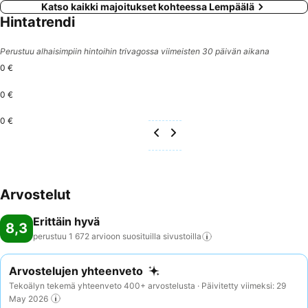
Katso kaikki majoitukset kohteessa Lempäälä
Hintatrendi
Perustuu alhaisimpiin hintoihin trivagossa viimeisten 30 päivän aikana
0 €
0 €
0 €
Arvostelut
Erittäin hyvä
8,3
perustuu 1 672 arvioon suosituilla
sivustoilla
Arvostelujen yhteenveto
Tekoälyn tekemä yhteenveto 400+ arvostelusta · Päivitetty viimeksi: 29
May 2026