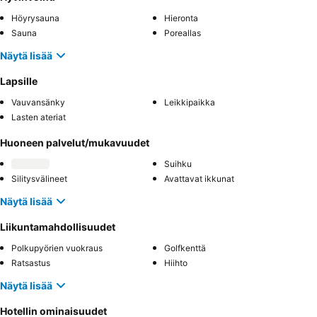
Höyrysauna
Hieronta
Sauna
Poreallas
Näytä lisää
Lapsille
Vauvansänky
Leikkipaikka
Lasten ateriat
Huoneen palvelut/mukavuudet
Suihku
Silitysvälineet
Avattavat ikkunat
Näytä lisää
Liikuntamahdollisuudet
Polkupyörien vuokraus
Golfkenttä
Ratsastus
Hiihto
Näytä lisää
Hotellin ominaisuudet