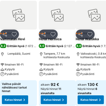
Hotelli
Hotelli
Hotelli
3 Tähtiluokitus
3 Tähtiluokitus
3 Tähtiluokitus
Jaa
Lisää suosikkeihin
Jaa
Lisää suosikkeihin
Jaa
Lisää suo
Vaihmalan Hovi
Hotel Hermica
Hotel Waltikka
8,3
8,0
8,0
Erittäin hyvä
(
1 672 arviota
)
Erittäin hyvä
(
2 127 arviota
)
Erittäin hyvä
(
1 7
Lempäälä, Suomi
Tampere, 7.7 km
Valkeakoski, 0.8 k
kohteesta Keskusta
kohteesta Keskust
Ilmainen Wi-Fi
Ilmainen Wi-Fi
Ilmainen Wi-Fi
Kylpylä
Kylpylä
Kylpylä
Pysäköinti
Pysäköinti
Pysäköinti
Katso hinnat
Katso hinnat
Katso hinnat
Valitse päivät
92 €
130 €
alkaen
alkaen
nähdäksesi tarkat
Näytä hinnat
11
Näytä hinnat
6
hinnat
sivustolta
sivustolta
Katso hinnat
Katso hinnat
Katso hinnat