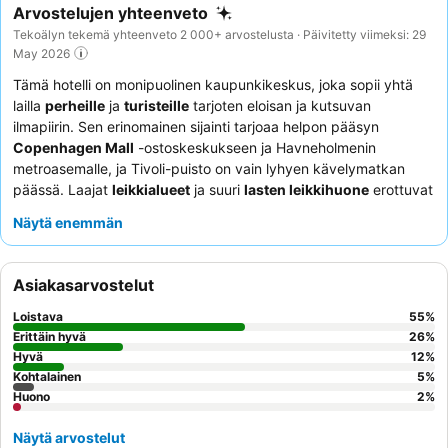
Arvostelujen yhteenveto
Tekoälyn tekemä yhteenveto 2 000+ arvostelusta · Päivitetty viimeksi: 29
May 2026
Tämä hotelli on monipuolinen kaupunkikeskus, joka sopii yhtä
lailla
perheille
ja
turisteille
tarjoten eloisan ja kutsuvan
ilmapiirin. Sen erinomainen sijainti tarjoaa helpon pääsyn
Copenhagen Mall
-ostoskeskukseen ja Havneholmenin
metroasemalle, ja Tivoli-puisto on vain lyhyen kävelymatkan
päässä. Laajat
leikkialueet
ja suuri
lasten leikkihuone
erottuvat
tärkeimpinä mukavuuksina, jotka takaavat viihteen nuoremmille
Näytä enemmän
vieraille. Asiakkaat kehuvat jatkuvasti poikkeuksellista
henkilökuntaa ja kattavaa
aamiaispöytää
, joka sisältää
paikallisia erikoisuuksia ja baristan räätälöityjä kahveja varten.
Asiakasarvostelut
Rauhallisemman kokemuksen saamiseksi harkitse päivitystä
executive loungeen
, joka tarjoaa tuoreen, korkealaatuisen
Loistava
55
%
aamiaisen ja lisäetuja.
Erittäin hyvä
26
%
Hyvä
12
%
Kohtalainen
5
%
Huono
2
%
Näytä arvostelut