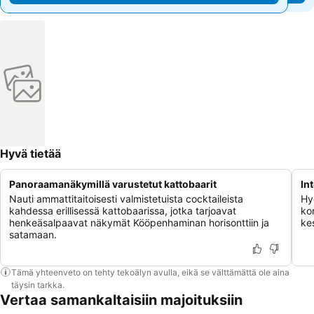
Hyvä tietää
Panoraamanäkymillä varustetut kattobaarit
In
Nauti ammattitaitoisesti valmistetuista cocktaileista
Hy
kahdessa erillisessä kattobaarissa, jotka tarjoavat
kon
henkeäsalpaavat näkymät Kööpenhaminan horisonttiin ja
kes
satamaan.
Tämä yhteenveto on tehty tekoälyn avulla, eikä se välttämättä ole aina
täysin tarkka.
Vertaa samankaltaisiin majoituksiin