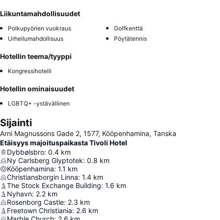
Liikuntamahdollisuudet
Polkupyörien vuokraus
Golfkenttä
Urheilumahdollisuus
Pöytätennis
Hotellin teema/tyyppi
Kongressihotelli
Hotellin ominaisuudet
LGBTQ+ -ystävällinen
Sijainti
Arni Magnussons Gade 2, 1577, Kööpenhamina, Tanska
Etäisyys majoituspaikasta Tivoli Hotel
Dybbølsbro
:
0.4
km
Ny Carlsberg Glyptotek
:
0.8
km
Kööpenhamina
:
1.1
km
Christiansborgin Linna
:
1.4
km
The Stock Exchange Building
:
1.6
km
Nyhavn
:
2.2
km
Rosenborg Castle
:
2.3
km
Freetown Christiania
:
2.6
km
Marble Church
:
2.6
km