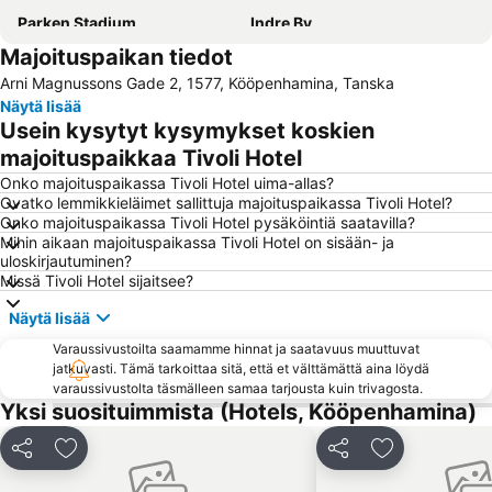
Parken Stadium
Indre By
Majoituspaikan tiedot
Nørreport station
Malmö Centrum
Arni Magnussons Gade 2, 1577, Kööpenhamina, Tanska
Kongens Nytorv
Østerbro
Näytä lisää
Amager Centret
Rådhuspladsen
Usein kysytyt kysymykset koskien
Ørestad
Frederiksberg
majoituspaikkaa Tivoli Hotel
Royal Copenhagen
Christianshavn
Onko majoituspaikassa Tivoli Hotel uima-allas?
Ovatko lemmikkieläimet sallittuja majoituspaikassa Tivoli Hotel?
Hornbæk Vest
Strøget
Onko majoituspaikassa Tivoli Hotel pysäköintiä saatavilla?
Mihin aikaan majoituspaikassa Tivoli Hotel on sisään- ja
Snekkersten
Christiania
uloskirjautuminen?
Copenhagen Port
Dansk jødisk museum
Missä Tivoli Hotel sijaitsee?
Malmö Arena
Helsingør Havn
Näytä lisää
Fisketorvet
National Museet
Varaussivustoilta saamamme hinnat ja saatavuus muuttuvat
jatkuvasti. Tämä tarkoittaa sitä, että et välttämättä aina löydä
Kanalen
Roskilde Festival
varaussivustolta täsmälleen samaa tarjousta kuin trivagosta.
Frederiksberg Centret
Operaen
Yksi suosituimmista (Hotels, Kööpenhamina)
Ny Carlsberg Glyptotek
Cph Cool
Jaa
Lisää suosikkeihin
Jaa
Lisää suosikk
Biking Copenhague
Danske Kunstindustrimuseet