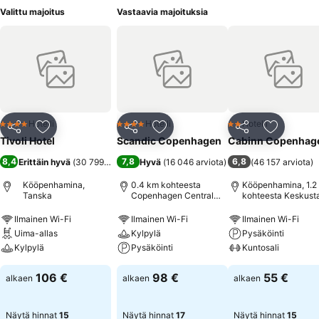
Valittu majoitus
Vastaavia majoituksia
Hotelli
Hotelli
Hotelli
4 Tähtiluokitus
4 Tähtiluokitus
2 Tähtiluokitus
Jaa
Lisää suosikkeihin
Jaa
Lisää suosikkeihin
Jaa
Lisää suo
Tivoli Hotel
Scandic Copenhagen
Cabinn Copenhag
8,4
7,8
6,8
Erittäin hyvä
(
30 799 arviota
)
Hyvä
(
16 046 arviota
)
(
46 157 arviota
)
Kööpenhamina,
0.4 km kohteesta
Kööpenhamina, 1.2
Tanska
Copenhagen Central
kohteesta Keskust
Station
Ilmainen Wi-Fi
Ilmainen Wi-Fi
Ilmainen Wi-Fi
Uima-allas
Kylpylä
Pysäköinti
Kylpylä
Pysäköinti
Kuntosali
106 €
98 €
55 €
alkaen
alkaen
alkaen
Näytä hinnat
15
Näytä hinnat
17
Näytä hinnat
15