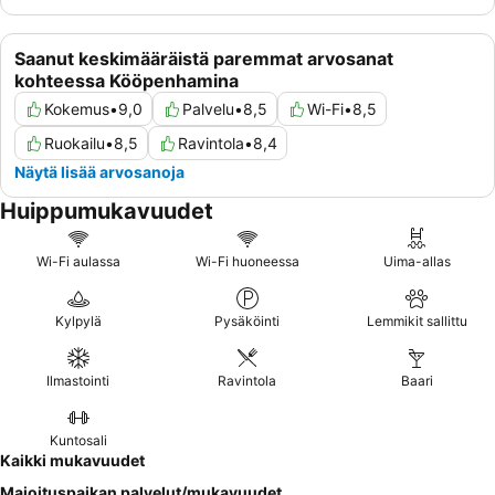
Saanut keskimääräistä paremmat arvosanat
kohteessa Kööpenhamina
Kokemus
•
9,0
Palvelu
•
8,5
Wi-Fi
•
8,5
Ruokailu
•
8,5
Ravintola
•
8,4
Näytä lisää arvosanoja
Huippumukavuudet
Wi-Fi aulassa
Wi-Fi huoneessa
Uima-allas
Kylpylä
Pysäköinti
Lemmikit sallittu
Ilmastointi
Ravintola
Baari
Kuntosali
Kaikki mukavuudet
Majoituspaikan palvelut/mukavuudet