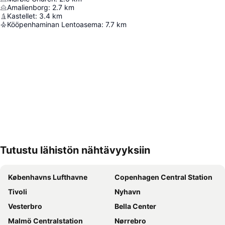
Amalienborg
:
2.7
km
Kastellet
:
3.4
km
Kööpenhaminan Lentoasema
:
7.7
km
Tutustu lähistön nähtävyyksiin
Laajenna kartta
Københavns Lufthavne
Copenhagen Central Station
Tivoli
Nyhavn
Vesterbro
Bella Center
Malmö Centralstation
Nørrebro