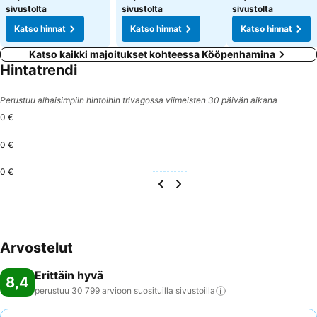
sivustolta
sivustolta
sivustolta
Katso hinnat
Katso hinnat
Katso hinnat
Katso kaikki majoitukset kohteessa Kööpenhamina
Hintatrendi
Perustuu alhaisimpiin hintoihin trivagossa viimeisten 30 päivän aikana
0 €
0 €
0 €
Arvostelut
Erittäin hyvä
8,4
perustuu 30 799 arvioon suosituilla
sivustoilla