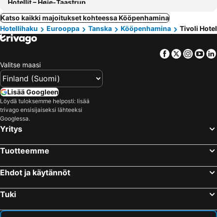
Hotellit – Høje-Taastrup
Katso kaikki majoitukset kohteessa Kööpenhamina
Hotellihaku
Eurooppa
Tanska
Kööpenhamina
Tivoli Hotel
Facebook
Twitter
Insta
Yo
Valitse maasi
Lisää Googleen
Löydä tuloksemme helposti: lisää
trivago ensisijaiseksi lähteeksi
Googlessa.
Yritys
Tuotteemme
Ehdot ja käytännöt
Tuki