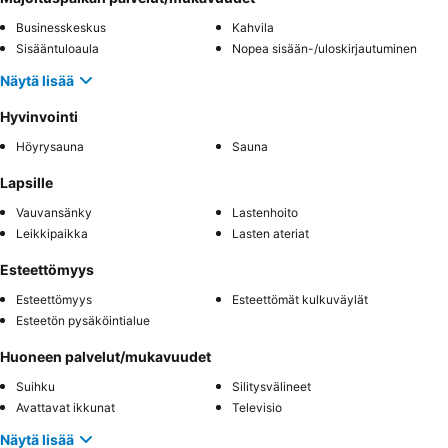
Businesskeskus
Kahvila
Sisääntuloaula
Nopea sisään-/uloskirjautuminen
Näytä lisää
Hyvinvointi
Höyrysauna
Sauna
Lapsille
Vauvansänky
Lastenhoito
Leikkipaikka
Lasten ateriat
Esteettömyys
Esteettömyys
Esteettömät kulkuväylät
Esteetön pysäköintialue
Huoneen palvelut/mukavuudet
Suihku
Silitysvälineet
Avattavat ikkunat
Televisio
Näytä lisää