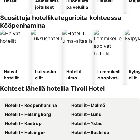
Hotelli
Aamiaisma
Huoneisto
Hostelli
Maja
joitukset
palveluilla
Suosittuja hotellikategorioita kohteessa
Kööpenhamina
Halvat
Luksushot
Hotellit
Lemmikeill
Kylp
hotellit
ellit
uima-
e sopivat
ellit
altaalla
hotellit
Kohteet lähellä hotellia Tivoli Hotel
Hotellit – Kööpenhamina
Hotellit – Malmö
Hotellit – Helsingborg
Hotellit – Lund
Hotellit – Kastrup
Hotellit – Ystad
Hotellit – Helsingør
Hotellit – Roskilde