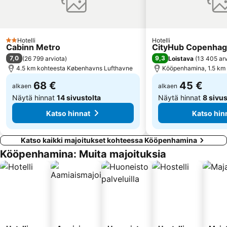
Kastellet
Turning Torso
Gamla Stan
Louisianan nykytaiteen museo
Kronborg Slot
Københavns Bymuseum
Hotelli
Hotelli
2 Tähtiluokitus
Cabinn Metro
CityHub Copenha
CIFF - COPENHAGEN INTERNATIONAL FASHION FAIR
Copenhagen Zoo
7,0
9,3
(
26 799 arviota
)
Loistava
(
13 405 arv
Valbyparken
Den lille Havfrue
4.5 km kohteesta Københavns Lufthavne
Kööpenhamina, 1.5 km
Brøndby Stadion
Fredensborg slot
68 €
45 €
alkaen
alkaen
Näytä hinnat
14 sivustolta
Näytä hinnat
8 sivus
Katso hinnat
Katso hin
Katso kaikki majoitukset kohteessa Kööpenhamina
Kööpenhamina: Muita majoituksia