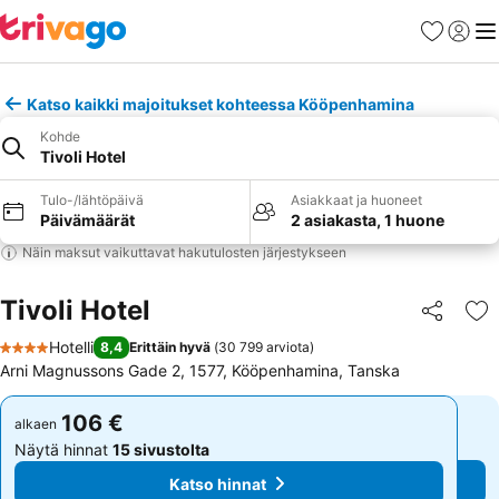
Suosikit
Kirjaud
Val
Katso kaikki majoitukset kohteessa Kööpenhamina
Kohde
Tivoli Hotel
Tulo-/lähtöpäivä
Asiakkaat ja huoneet
Päivämäärät
2 asiakasta, 1 huone
Näin maksut vaikuttavat hakutulosten järjestykseen
Tivoli Hotel
Jaa
Li
Hotelli
8,4
Erittäin hyvä
(
30 799 arviota
)
4 Tähtiluokitus
Arni Magnussons Gade 2, 1577, Kööpenhamina, Tanska
106 €
106 €
alkaen
alkaen
Näytä hinnat
15 sivustolta
Näytä hinnat
15 sivustolta
Katso hinnat
Katso hinnat