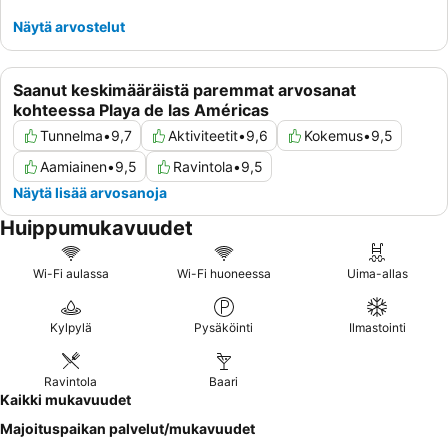
Näytä arvostelut
Saanut keskimääräistä paremmat arvosanat
kohteessa Playa de las Américas
Tunnelma
•
9,7
Aktiviteetit
•
9,6
Kokemus
•
9,5
Aamiainen
•
9,5
Ravintola
•
9,5
Näytä lisää arvosanoja
Huippumukavuudet
Wi-Fi aulassa
Wi-Fi huoneessa
Uima-allas
Kylpylä
Pysäköinti
Ilmastointi
Ravintola
Baari
Kaikki mukavuudet
Majoituspaikan palvelut/mukavuudet