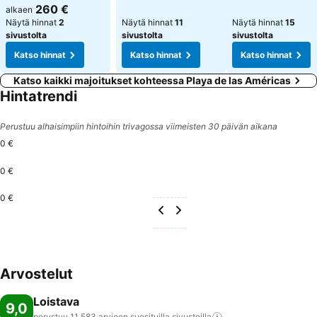
260 €
alkaen
Näytä hinnat
2
Näytä hinnat
11
Näytä hinnat
15
sivustolta
sivustolta
sivustolta
Katso hinnat
Katso hinnat
Katso hinnat
Katso kaikki majoitukset kohteessa Playa de las Américas
Hintatrendi
Perustuu alhaisimpiin hintoihin trivagossa viimeisten 30 päivän aikana
0 €
0 €
0 €
Arvostelut
Loistava
9,0
perustuu 11 583 arvioon suosituilla
sivustoilla