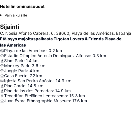
Hotellin ominaisuudet
Vain aikuisille
Sijainti
C. Noelia Afonso Cabrera, 6, 38660, Playa de las Américas, Espanja
Etäisyys majoituspaikasta Tigotan Lovers & Friends Playa de
las Americas
Playa de las Américas
:
0.2
km
Estadio Olímpico Antonio Domínguez Alfonso
:
0.3
km
Siam Park
:
1.4
km
Monkey Park
:
3.6
km
Jungle Park
:
4
km
Casa Fuerte
:
7.2
km
Iglesia San Pedro Apóstol
:
14.3
km
Pino Gordo
:
14.8
km
Pino de las dos Pernadas
:
14.9
km
Teneriffan Eteläinen Lentoasema
:
15.3
km
Juan Évora Ethnographic Museum
:
17.6
km