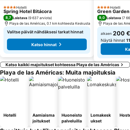
Hotelli
Hotelli
4 Tähtiluokitus
4 Tähtiluokitus
Spring Hotel Bitácora
Green Garden
8,7
9,0
Loistava
(
9 637 arviota
)
Loistava
(
7 66
Playa de las Américas, 0.1 km kohteesta Keskusta
Playa de las Amé
Valitse päivät nähdäksesi tarkat hinnat
200 
alkaen
Näytä hinnat
1
Katso hinnat
Ka
Katso kaikki majoitukset kohteessa Playa de las Américas
Playa de las Américas: Muita majoituksia
Hotelli
Aamiaisma
Huoneisto
Lomakesk
Hoste
joitukset
palveluilla
ukset