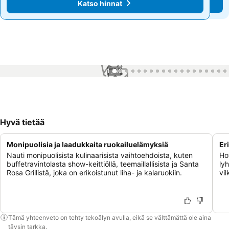
Katso hinnat
Katso hinnat
1 / 99
Hyvä tietää
Monipuolisia ja laadukkaita ruokailuelämyksiä
Er
Nauti monipuolisista kulinaarisista vaihtoehdoista, kuten
Ho
buffetravintolasta show-keittiöllä, teemaillallisista ja Santa
ly
Rosa Grillistä, joka on erikoistunut liha- ja kalaruokiin.
vi
Tämä yhteenveto on tehty tekoälyn avulla, eikä se välttämättä ole aina
täysin tarkka.