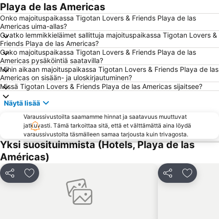
Playa de las Americas
Lago Martiánez
Playa de Las Vistas
Onko majoituspaikassa Tigotan Lovers & Friends Playa de las
Puerto de Los Gigantes
Acantilados de los Gigantes
Americas uima-allas?
Playa Martiánez
Del Duque
Ovatko lemmikkieläimet sallittuja majoituspaikassa Tigotan Lovers &
Friends Playa de las Americas?
El Puerto
Troya I y II
Onko majoituspaikassa Tigotan Lovers & Friends Playa de las
Americas pysäköintiä saatavilla?
La Caleta
Tenerife Pearl
Mihin aikaan majoituspaikassa Tigotan Lovers & Friends Playa de las
Puertito de Armeñime
Loro Parque
Americas on sisään- ja uloskirjautuminen?
Missä Tigotan Lovers & Friends Playa de las Americas sijaitsee?
Playa Jardín
Centro Comercial Safari
Näytä lisää
Aqualand
Centro Comercial El Duque
Varaussivustoilta saamamme hinnat ja saatavuus muuttuvat
Playa de Los Guíos
Complejo Playa Jardín
jatkuvasti. Tämä tarkoittaa sitä, että et välttämättä aina löydä
Playa de Santiago
La Pinta
varaussivustolta täsmälleen samaa tarjousta kuin trivagosta.
Yksi suosituimmista (Hotels, Playa de las
La Caleta
Playa de Las Galletas
Américas)
Mercadillo de Alcalá
Teleférico del Teide
San Fernando
Parque Taoro
Jaa
Lisää suosikkeihin
Jaa
Lisää su
Bananera El Guanche
Jardín Botánico
Calle de San Telmo
del Camison
Corpus Cristi
Playa de la Tejita