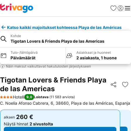
Suosikit
Kirjaud
Val
Katso kaikki majoitukset kohteessa Playa de las Américas
Kohde
Tigotan Lovers & Friends Playa de las Americas
Tulo-/lähtöpäivä
Asiakkaat ja huoneet
Päivämäärät
2 asiakasta, 1 huone
Näin maksut vaikuttavat hakutulosten järjestykseen
Tigotan Lovers & Friends Playa
de las Americas
Jaa
Li
Hotelli
9,0
Loistava
(
11 583 arviota
)
4 Tähtiluokitus
C. Noelia Afonso Cabrera, 6, 38660, Playa de las Américas, Espanja
260 €
260 €
alkaen
alkaen
Näytä hinnat
2 sivustolta
Näytä hinnat
2 sivustolta