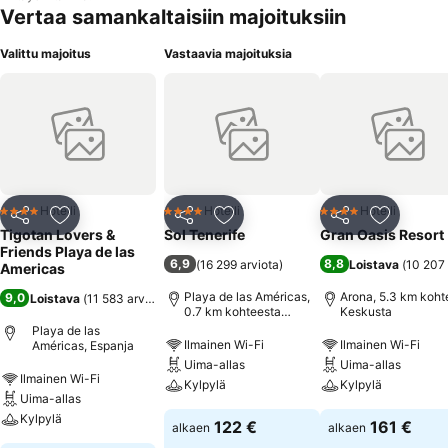
Vertaa samankaltaisiin majoituksiin
Valittu majoitus
Vastaavia majoituksia
Hotelli
Hotelli
Hotelli
4 Tähtiluokitus
4 Tähtiluokitus
4 Tähtiluokitus
Jaa
Lisää suosikkeihin
Jaa
Lisää suosikkeihin
Jaa
Lisää suo
Tigotan Lovers &
Sol Tenerife
Gran Oasis Resort
Friends Playa de las
6,9
8,8
(
16 299 arviota
)
Loistava
(
10 207 
Americas
Playa de las Américas,
Arona, 5.3 km koht
9,0
Loistava
(
11 583 arviota
)
0.7 km kohteesta
Keskusta
Keskusta
Playa de las
Ilmainen Wi-Fi
Ilmainen Wi-Fi
Américas, Espanja
Uima-allas
Uima-allas
Ilmainen Wi-Fi
Kylpylä
Kylpylä
Uima-allas
Kylpylä
122 €
161 €
alkaen
alkaen