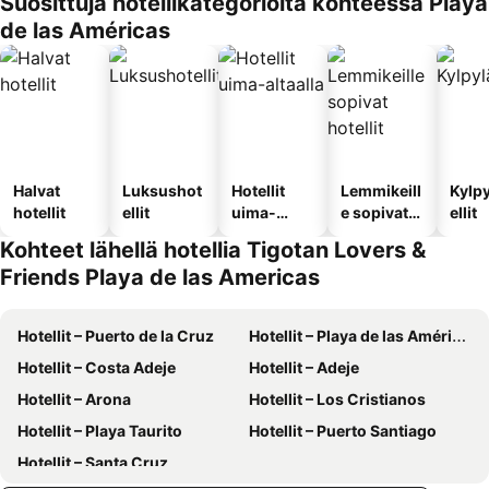
Suosittuja hotellikategorioita kohteessa Playa
de las Américas
Halvat
Luksushot
Hotellit
Lemmikeill
Kylp
hotellit
ellit
uima-
e sopivat
ellit
altaalla
hotellit
Kohteet lähellä hotellia Tigotan Lovers &
Friends Playa de las Americas
Hotellit – Puerto de la Cruz
Hotellit – Playa de las Américas
Hotellit – Costa Adeje
Hotellit – Adeje
Hotellit – Arona
Hotellit – Los Cristianos
Hotellit – Playa Taurito
Hotellit – Puerto Santiago
Hotellit – Santa Cruz