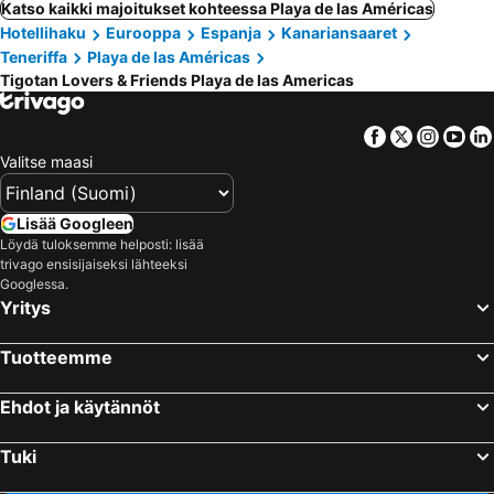
Katso kaikki majoitukset kohteessa Playa de las Américas
Hotellihaku
Eurooppa
Espanja
Kanariansaaret
Teneriffa
Playa de las Américas
Tigotan Lovers & Friends Playa de las Americas
Facebook
Twitter
Insta
Yo
Valitse maasi
Lisää Googleen
Löydä tuloksemme helposti: lisää
trivago ensisijaiseksi lähteeksi
Googlessa.
Yritys
Tuotteemme
Ehdot ja käytännöt
Tuki