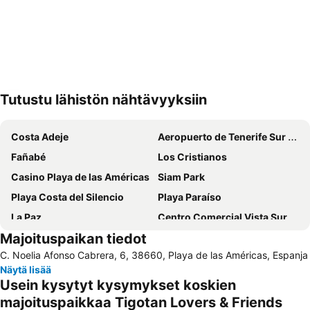
Tutustu lähistön nähtävyyksiin
Laajenna kartta
Costa Adeje
Aeropuerto de Tenerife Sur Reina Sofía
Fañabé
Los Cristianos
Casino Playa de las Américas
Siam Park
Playa Costa del Silencio
Playa Paraíso
La Paz
Centro Comercial Vista Sur
Majoituspaikan tiedot
Amarilla Golf
Playa de Torviscas
C. Noelia Afonso Cabrera, 6, 38660, Playa de las Américas, Espanja
Costa Adeje-El
Punta Brava
Näytä lisää
Puerto Colón
Teide National Park
Usein kysytyt kysymykset koskien
Centro
Plaza del Charco
majoituspaikkaa Tigotan Lovers & Friends