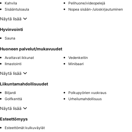
Kahvila
Pelihuone/videopelejä
Sisääntuloaula
Nopea sisään-/uloskirjautuminen
Näytä lisää
Hyvinvointi
Sauna
Huoneen palvelut/mukavuudet
Avattavat ikkunat
Vedenkeitin
Ilmastointi
Minibaari
Näytä lisää
Liikuntamahdollisuudet
Biljardi
Polkupyörien vuokraus
Golfkenttä
Urheilumahdollisuus
Näytä lisää
Esteettömyys
Esteettömät kulkuväylät