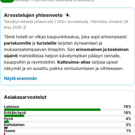
Arvostelujen yhteenveto
Tekoälyn tekemä yhteenveto 1 000+ arvostelusta · Päivitetty viimeksi: 29
May 2026
Tämä hotelli on vilkas kaupunkikeskus, joka sopii erinomaisesti
pariskunnille
ja
turisteille
tarjoten dynaamisen ja
mukaansatempaavan ilmapiirin. Sen
erinomainen ja keskeinen
sijainti
mahdollistaa helpon kävelymatkan pääsyn rannalle,
kauppoihin ja ravintoloihin.
Kattouima-allas
tarjoaa upeat
näkymät ja on suosittu paikka rentoutumiseen ja viihteeseen.
Asiakkaat kehuvat jatkuvasti
vastaanoton henkilökuntaa
Näytä enemmän
heidän ammattitaidostaan ja
monipuolista buffetaamiaista
sekä aamiaisella että illallisella. Todella ikimuistoisen
kokemuksen saamiseksi kannattaa harkita huonetta ylemmästä
Asiakasarvostelut
kerroksesta parhaiden näkymien takaamiseksi.
Loistava
76
%
Erittäin hyvä
16
%
Hyvä
4
%
Kohtalainen
3
%
Huono
1
%