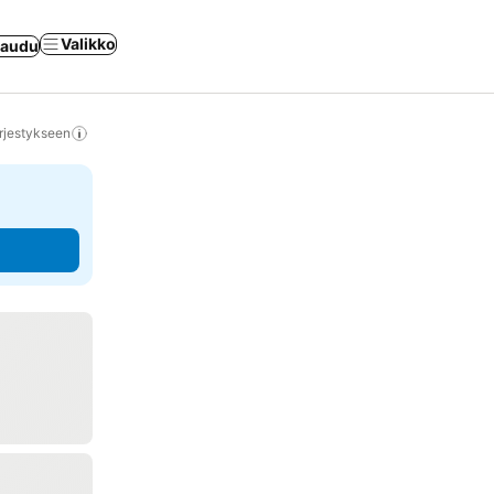
Valikko
jaudu
rjestykseen