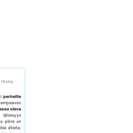
: 29 May
ti
perheille
atempaavan
assa oleva
läheisyys
a piirre on
sia altaita,