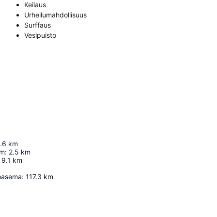
Keilaus
Urheilumahdollisuus
Surffaus
Vesipuisto
1.6
km
um
:
2.5
km
9.1
km
toasema
:
117.3
km