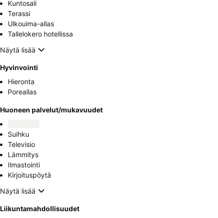
Kuntosali
Terassi
Ulkouima-allas
Tallelokero hotellissa
Näytä lisää
Hyvinvointi
Hieronta
Poreallas
Huoneen palvelut/mukavuudet
Suihku
Televisio
Lämmitys
Ilmastointi
Kirjoituspöytä
Näytä lisää
Liikuntamahdollisuudet