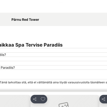
Laajenna kartta
Pärnu Red Tower
ikkaa Spa Tervise Paradiis
iis?
 Paradiis?
ämä tarkoittaa sitä, että et välttämättä aina löydä varaussivustolta täsmälleen
hin
Lisää suosikkeihin
Jaa
Jaa