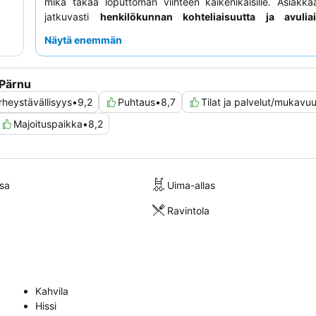
mikä takaa loputtoman viihteen kaikenikäisille. Asiakk
jatkuvasti
henkilökunnan kohteliaisuutta ja avuliai
ylistävät laajaa
aamiaispöytää
, joka sisältää tuoreit
Näytä enemmän
lämpimiä ja kylmiä vaihtoehtoja sekä jopa sa
Rauhallisemman kokemuksen saamiseksi harkits
varaamista
suurella parvekkeella
, josta voit nautt
 Pärnu
merinäköaloista.
rheystävällisyys
•
9,2
Puhtaus
•
8,7
Tilat ja palvelut/mukavu
Majoituspaikka
•
8,2
sa
Uima-allas
Ravintola
Kahvila
Hissi