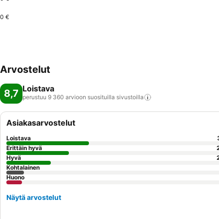
0 €
Arvostelut
Loistava
8,7
perustuu 9 360 arvioon suosituilla
sivustoilla
Asiakasarvostelut
Loistava
Erittäin hyvä
Hyvä
Kohtalainen
Huono
Näytä arvostelut