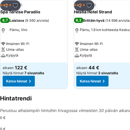
Lisää suosikkeihin
Lisää suosikkeihin
Hotelli
Hotelli
4 Tähtiluokitus
4 Tähtiluokitus
Jaa
Jaa
Spa Tervise Paradiis
Hestia Hotel Strand
8,7
8,2
Loistava
(
9 360 arviota
)
Erittäin hyvä
(
14 696 arviota
Pärnu, Viro
Pärnu, 1.9 km kohteesta Kesku
Ilmainen Wi-Fi
Ilmainen Wi-Fi
Uima-allas
Uima-allas
Kylpylä
Kylpylä
122 €
44 €
alkaen
alkaen
Näytä hinnat
7 sivustolta
Näytä hinnat
3 sivustolta
Katso hinnat
Katso hinnat
Hintatrendi
Perustuu alhaisimpiin hintoihin trivagossa viimeisten 30 päivän aikan
0 €
0 €