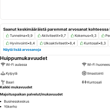
Saanut keskimääräistä paremmat arvosanat kohteessa
Tunnelma
•
9,9
Aktiviteetit
•
9,7
Kokemus
•
9,3
Pe
Hyvinvointi
•
8,4
Ulkoaktiviteetit
•
8,4
Kuntosali
•
8,3
Näytä lisää arvosanoja
Huippumukavuudet
Wi-Fi aulassa
Wi-Fi huonees
Kylpylä
Ilmastointi
Baari
Kuntosali
Kaikki mukavuudet
Majoituspaikan palvelut/mukavuudet
Businesskeskus
Yökerho