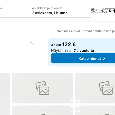
vä
Asiakkaat ja huoneet
FI · €
Kir
2 asiakasta, 1 huone
Näin maksut vaikuttavat hakutulosten jä
Lisää suosikkeihin
122 €
alkaen
Jaa
Näytä hinnat
7 sivustolta
Katso hinnat