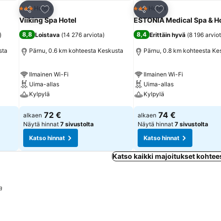
Lisää suosikkeihin
Lisää suosikkeihin
Hotelli
Hotelli
3 Tähtiluokitus
3 Tähtiluokitus
Jaa
Jaa
Viiking Spa Hotel
ESTONIA Medical Spa & Ho
8,8
8,4
)
Loistava
(
14 276 arviota
)
Erittäin hyvä
(
8 196 arvio
sta
Pärnu, 0.6 km kohteesta Keskusta
Pärnu, 0.8 km kohteesta Ke
Ilmainen Wi-Fi
Ilmainen Wi-Fi
Uima-allas
Uima-allas
Kylpylä
Kylpylä
72 €
74 €
alkaen
alkaen
Näytä hinnat
7 sivustolta
Näytä hinnat
7 sivustolta
Katso hinnat
Katso hinnat
Katso kaikki majoitukset kohte
a