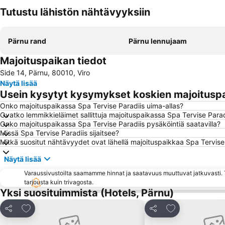
Tutustu lähistön nähtävyyksiin
Pärnu rand
Pärnu lennujaam
Majoituspaikan tiedot
Side 14, Pärnu, 80010, Viro
Näytä lisää
Usein kysytyt kysymykset koskien majoituspa
Onko majoituspaikassa Spa Tervise Paradiis uima-allas?
Ovatko lemmikkieläimet sallittuja majoituspaikassa Spa Tervise Parad
Onko majoituspaikassa Spa Tervise Paradiis pysäköintiä saatavilla?
Missä Spa Tervise Paradiis sijaitsee?
Mitkä suositut nähtävyydet ovat lähellä majoituspaikkaa Spa Tervise
Näytä lisää
Varaussivustoilta saamamme hinnat ja saatavuus muuttuvat jatkuvasti. T
tarjousta kuin trivagosta.
Yksi suosituimmista (Hotels, Pärnu)
Lisää suosikkeihin
Lisää suosikkei
Jaa
Jaa