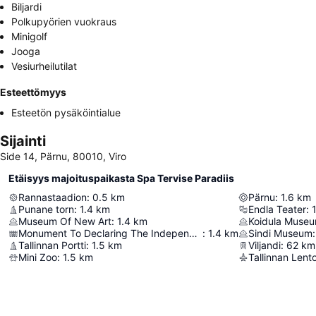
Biljardi
Polkupyörien vuokraus
Minigolf
Jooga
Vesiurheilutilat
Esteettömyys
Esteetön pysäköintialue
Sijainti
Side 14, Pärnu, 80010, Viro
Etäisyys majoituspaikasta Spa Tervise Paradiis
Rannastaadion
:
0.5
km
Pärnu
:
1.6
km
Punane torn
:
1.4
km
Endla Teater
:
Museum Of New Art
:
1.4
km
Koidula Muse
Monument To Declaring The Independence Of The Republic Of Estonia
:
1.4
km
Sindi Museum
:
Tallinnan Portti
:
1.5
km
Viljandi
:
62
km
Mini Zoo
:
1.5
km
Tallinnan Len