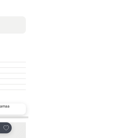
 samaa
Lisää suosikkeihin
Lisää suosikkeihin
Jaa