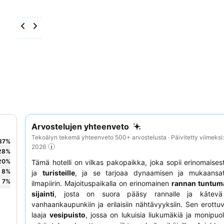
Arvostelujen yhteenveto
Tekoälyn tekemä yhteenveto 500+ arvostelusta · Päivitetty viimeksi
37
%
2026
28
%
20
%
Tämä hotelli on vilkas pakopaikka, joka sopii erinomaises
8
%
ja
turisteille
, ja se tarjoaa dynaamisen ja mukaans
7
%
ilmapiirin. Majoituspaikalla on erinomainen
rannan tuntum
sijainti
, josta on suora pääsy rannalle ja kätevä 
vanhaankaupunkiin ja erilaisiin nähtävyyksiin. Sen erottuv
laaja
vesipuisto
, jossa on lukuisia liukumäkiä ja monipuoli