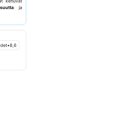
aat kehuvat
suutta
ja
a hedelmiä,
mppanjaa.
e huoneen
ia upeista
udet
•
8,6