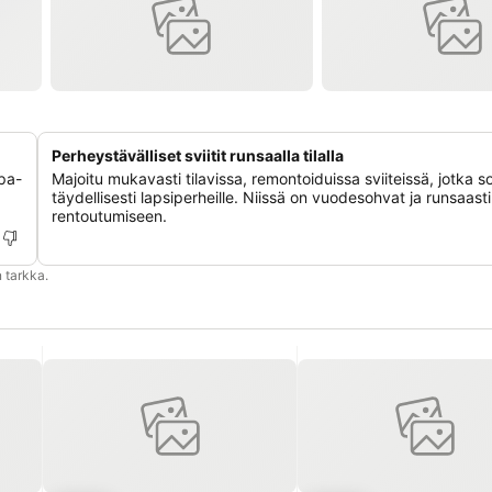
Perheystävälliset sviitit runsaalla tilalla
spa-
Majoitu mukavasti tilavissa, remontoiduissa sviiteissä, jotka s
täydellisesti lapsiperheille. Niissä on vuodesohvat ja runsaasti 
rentoutumiseen.
 tarkka.