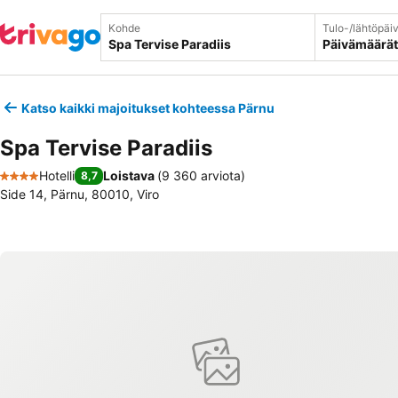
Kohde
Tulo-/lähtöpäi
Päivämäärät
Katso kaikki majoitukset kohteessa Pärnu
Spa Tervise Paradiis
Hotelli
Loistava
(
9 360 arviota
)
8,7
4 Tähtiluokitus
Side 14, Pärnu, 80010, Viro