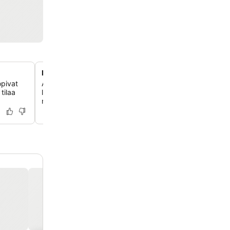
Monipuolinen aamiainen erikoisruokavalioilla
opivat
Aloita päiväsi runsaalla ja maistuvalla aamiaisbuffetilla, j
tilaa
laajan valikoiman vaihtoehtoja, myös gluteenittomia, jok
makuun.