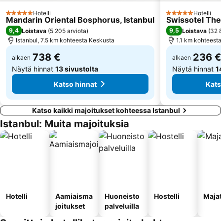
Platform Merter
Ortakoy
Hotelli
Hotelli
5 Tähtiluokitus
5 Tähtiluokitus
Mandarin Oriental Bosphorus, Istanbul
Swissotel The
Istanbul Sapphire
Basaksehir Fatih Terim Stadium
9,4
9,5
Loistava
(
5 205 arviota
)
Loistava
(
32 
Viaport Outlet
Istanbul, 7.5 km kohteesta Keskusta
Tomb of Sultan Ahmet
1.1 km kohteest
738 €
236 
alkaen
alkaen
Näytä hinnat
13 sivustolta
Näytä hinnat
1
Katso hinnat
Kats
Katso kaikki majoitukset kohteessa Istanbul
Istanbul: Muita majoituksia
Hotelli
Aamiaisma
Huoneisto
Hostelli
Maja
joitukset
palveluilla