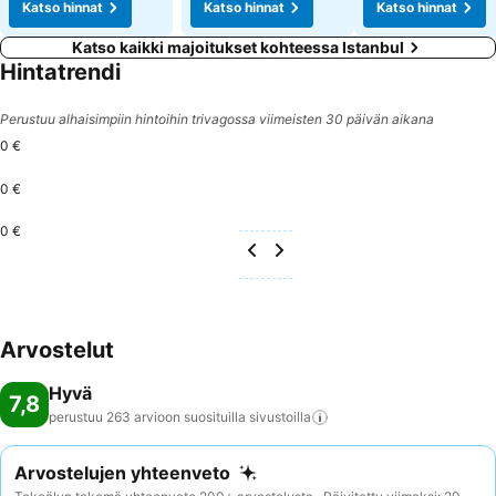
Katso hinnat
Katso hinnat
Katso hinnat
Katso kaikki majoitukset kohteessa Istanbul
Hintatrendi
Perustuu alhaisimpiin hintoihin trivagossa viimeisten 30 päivän aikana
0 €
0 €
0 €
Arvostelut
Hyvä
7,8
perustuu 263 arvioon suosituilla
sivustoilla
Arvostelujen yhteenveto