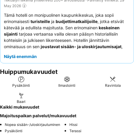
Tekoälyn tekemä yhteenveto 200+ arvostelusta · Päivitetty viimeksi: 29
May 2026
Tämä hotelli on monipuolinen kaupunkikeskus, joka sopii
erinomaisesti
turisteille
ja
budjettimatkailijoille
, jotka etsivät
kätevää ja edullista majoitusta. Sen erinomainen
keskeinen
sijainti
tarjoaa vertaansa vailla olevan pääsyn historiallisiin
kohteisiin ja julkiseen liikenteeseen. Hotellin jännittävin
ominaisuus on sen
joustavat sisään- ja uloskirjautumisajat
,
jotka tarjoavat merkittävää mukavuutta matkailijoille. Asiakkaat
Näytä enemmän
kehuvat jatkuvasti henkilökunnan
ystävällisyyttä ja
avuliaisuutta
joistakin kommunikaatioesteistä huolimatta, ja
Huippumukavuudet
arvostavat läheistä kahvilaa turkkilaisen kahvin ja makeisten
tarjoajana vaihtoehtona rajalliselle aamiaiselle. Hiljaisempaa
kokemusta etsivien asiakkaiden kannattaa pyytää huonetta,
Pysäköinti
Ilmastointi
Ravintola
josta on näkymä puutarhaan.
Baari
Kaikki mukavuudet
Majoituspaikan palvelut/mukavuudet
Nopea sisään-/uloskirjautuminen
Hissi
Pysäköinti
Terassi