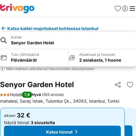
Suosikit
Kirjaud
Val
Katso kaikki majoitukset kohteessa Istanbul
Kohde
Senyor Garden Hotel
Tulo-/lähtöpäivä
Asiakkaat ja huoneet
Päivämäärät
2 asiakasta, 1 huone
Näin maksut vaikuttavat hakutulosten järjestykseen
Senyor Garden Hotel
Jaa
Li
Hotelli
7,8
Hyvä
(
263 arviota
)
3 Tähtiluokitus
mahalesi, Saraç İshak, Tulumba Çk., 34093, Istanbul, Turkki
32 €
32 €
alkaen
alkaen
Näytä hinnat
3 sivustolta
Näytä hinnat
3 sivustolta
Katso hinnat
Katso hinnat