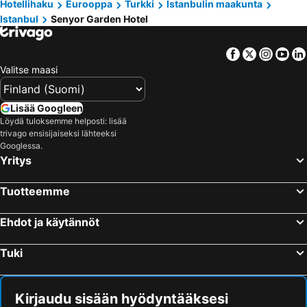
Hotellihaku
Eurooppa
Turkki
Istanbulin maakunta
Istanbul
Senyor Garden Hotel
Facebook
Twitter
Insta
Yo
Valitse maasi
Lisää Googleen
Löydä tuloksemme helposti: lisää
trivago ensisijaiseksi lähteeksi
Googlessa.
Yritys
Tuotteemme
Ehdot ja käytännöt
Tuki
Kirjaudu sisään hyödyntääksesi