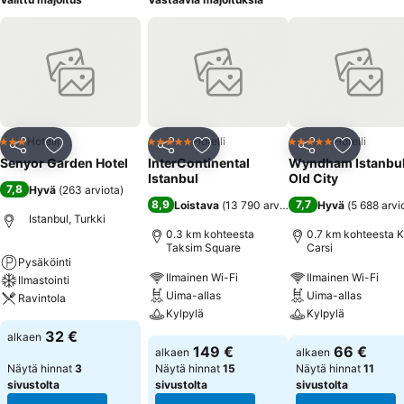
Hotelli
Hotelli
Hotelli
3 Tähtiluokitus
5 Tähtiluokitus
5 Tähtiluokitus
Jaa
Lisää suosikkeihin
Jaa
Lisää suosikkeihin
Jaa
Lisää suo
Senyor Garden Hotel
InterContinental
Wyndham Istanbu
Istanbul
Old City
7,8
Hyvä
(
263 arviota
)
8,9
7,7
Loistava
(
13 790 arviota
)
Hyvä
(
5 688 arvi
Istanbul, Turkki
0.3 km kohteesta
0.7 km kohteesta K
Taksim Square
Carsi
Pysäköinti
Ilmainen Wi-Fi
Ilmainen Wi-Fi
Ilmastointi
Uima-allas
Uima-allas
Ravintola
Kylpylä
Kylpylä
32 €
alkaen
149 €
66 €
alkaen
alkaen
Näytä hinnat
3
Näytä hinnat
15
Näytä hinnat
11
sivustolta
sivustolta
sivustolta