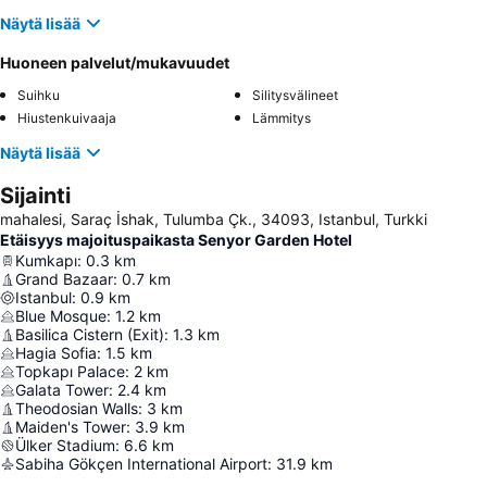
Näytä lisää
Huoneen palvelut/mukavuudet
Suihku
Silitysvälineet
Hiustenkuivaaja
Lämmitys
Näytä lisää
Sijainti
mahalesi, Saraç İshak, Tulumba Çk., 34093, Istanbul, Turkki
Etäisyys majoituspaikasta Senyor Garden Hotel
Kumkapı
:
0.3
km
Grand Bazaar
:
0.7
km
Istanbul
:
0.9
km
Blue Mosque
:
1.2
km
Basilica Cistern (Exit)
:
1.3
km
Hagia Sofia
:
1.5
km
Topkapı Palace
:
2
km
Galata Tower
:
2.4
km
Theodosian Walls
:
3
km
Maiden's Tower
:
3.9
km
Ülker Stadium
:
6.6
km
Sabiha Gökçen International Airport
:
31.9
km