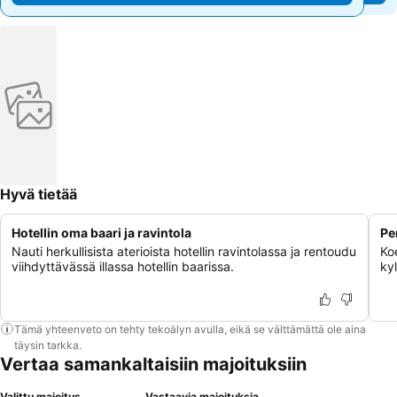
Hyvä tietää
Hotellin oma baari ja ravintola
Pe
Nauti herkullisista aterioista hotellin ravintolassa ja rentoudu
Ko
viihdyttävässä illassa hotellin baarissa.
kyl
Tämä yhteenveto on tehty tekoälyn avulla, eikä se välttämättä ole aina
täysin tarkka.
Vertaa samankaltaisiin majoituksiin
Valittu majoitus
Vastaavia majoituksia