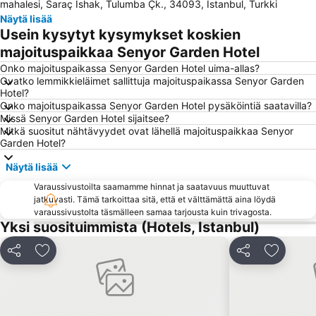
mahalesi, Saraç İshak, Tulumba Çk., 34093, Istanbul, Turkki
Karakoy Limani
Taksim Metro Station
Näytä lisää
Aksarayn metroasema
Sultan Ahmet Camii
Usein kysytyt kysymykset koskien
Pendik
Kapali Carsi
majoituspaikkaa Senyor Garden Hotel
Osmanbey Subway Station
Bakırköy
Onko majoituspaikassa Senyor Garden Hotel uima-allas?
Ovatko lemmikkieläimet sallittuja majoituspaikassa Senyor Garden
Uskudar
Sirkeci Terminal
Hotel?
Onko majoituspaikassa Senyor Garden Hotel pysäköintiä saatavilla?
Bagcilar
Zeytinburnu
Missä Senyor Garden Hotel sijaitsee?
Nisantasi shopping district
Istiklal Street
Mitkä suositut nähtävyydet ovat lähellä majoituspaikkaa Senyor
Garden Hotel?
Taksim Gezi Parki
Buyukada
Näytä lisää
Bosphorus
Kadikoy Bull Statue
Varaussivustoilta saamamme hinnat ja saatavuus muuttuvat
Yenikapi Subway Station
Sirkeci Tren Gari
jatkuvasti. Tämä tarkoittaa sitä, että et välttämättä aina löydä
Esenler
Eminonu
varaussivustolta täsmälleen samaa tarjousta kuin trivagosta.
Yksi suosituimmista (Hotels, Istanbul)
Golden Horn
Bayrampasa
Gayrettepe Subway Station
Sariyer
Jaa
Lisää suosikkeihin
Jaa
Lisää su
Buyukcekmece
Topkapı Palace
Maltepe
Kartal
Tuzla
Istanbul Government Opera and Ballet