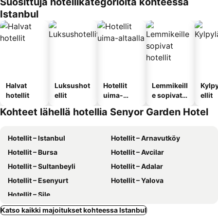
Suosittuja hotellikategorioita kohteessa
Istanbul
Halvat
Luksushot
Hotellit
Lemmikeill
Kylp
hotellit
ellit
uima-
e sopivat
ellit
altaalla
hotellit
Kohteet lähellä hotellia Senyor Garden Hotel
Hotellit – Istanbul
Hotellit – Arnavutköy
Hotellit – Bursa
Hotellit – Avcilar
Hotellit – Sultanbeyli
Hotellit – Adalar
Hotellit – Esenyurt
Hotellit – Yalova
Hotellit – Şile
Katso kaikki majoitukset kohteessa Istanbul