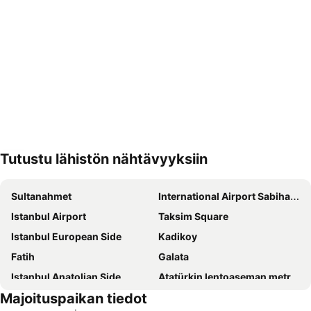
Tutustu lähistön nähtävyyksiin
Laajenna kartta
Sultanahmet
International Airport Sabiha Gokcen
Istanbul Airport
Taksim Square
Istanbul European Side
Kadikoy
Fatih
Galata
Istanbul Anatolian Side
Atatürkin lentoaseman metroasema
Majoituspaikan tiedot
Besiktas
Hagia Sofia