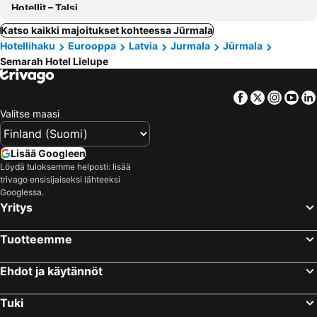
Hotellit – Talsi
Katso kaikki majoitukset kohteessa Jūrmala
Hotellihaku
Eurooppa
Latvia
Jurmala
Jūrmala
Semarah Hotel Lielupe
Facebook
Twitter
Insta
Yo
Valitse maasi
Lisää Googleen
Löydä tuloksemme helposti: lisää
trivago ensisijaiseksi lähteeksi
Googlessa.
Yritys
Tuotteemme
Ehdot ja käytännöt
Tuki