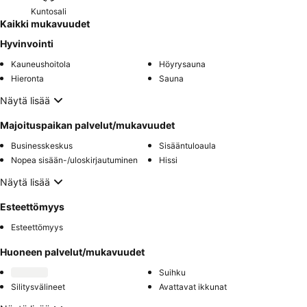
Kuntosali
Kaikki mukavuudet
Hyvinvointi
Kauneushoitola
Höyrysauna
Hieronta
Sauna
Näytä lisää
Majoituspaikan palvelut/mukavuudet
Businesskeskus
Sisääntuloaula
Nopea sisään-/uloskirjautuminen
Hissi
Näytä lisää
Esteettömyys
Esteettömyys
Huoneen palvelut/mukavuudet
Suihku
Silitysvälineet
Avattavat ikkunat