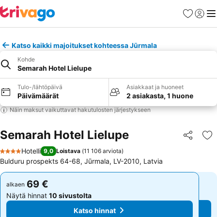
Suosikit
Kirjaud
Val
Katso kaikki majoitukset kohteessa Jūrmala
Kohde
Semarah Hotel Lielupe
Tulo-/lähtöpäivä
Asiakkaat ja huoneet
Päivämäärät
2 asiakasta, 1 huone
Näin maksut vaikuttavat hakutulosten järjestykseen
Semarah Hotel Lielupe
Jaa
Li
Hotelli
9,0
Loistava
(
11 106 arviota
)
4 Tähtiluokitus
Bulduru prospekts 64-68, Jūrmala, LV-2010, Latvia
69 €
69 €
alkaen
alkaen
Näytä hinnat
10 sivustolta
Näytä hinnat
10 sivustolta
Katso hinnat
Katso hinnat