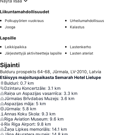
Näytä lisää
Liikuntamahdollisuudet
Polkupyörien vuokraus
Urheilumahdollisuus
Jooga
Kalastus
Lapsille
Leikkipaikka
Lastenkerho
Järjestettyjä aktiviteetteja lapsille
Lasten ateriat
Sijainti
Bulduru prospekts 64-68, Jūrmala, LV-2010, Latvia
Etäisyys majoituspaikasta Semarah Hotel Lielupe
Bulduri
:
0.7
km
Dzintaru Koncertzāle
:
3.1
km
Raiņa un Aspazijas vasarnīca
:
3.3
km
Jūrmalas Brīvdabas Muzejs
:
3.6
km
Aspazijas māja
:
5
km
Jūrmala
:
5.8
km
Annas Koku Skola
:
9.3
km
Riga Aviation Museum
:
9.6
km
Rix Riga Airport
:
9.8
km
Žaņa Lipkes memoriāls
:
14.1
km
Jāņa Akuratera muzejs
:
14.8
km