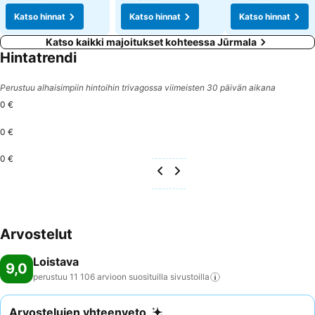
Katso hinnat
Katso hinnat
Katso hinnat
Katso kaikki majoitukset kohteessa Jūrmala
Hintatrendi
Perustuu alhaisimpiin hintoihin trivagossa viimeisten 30 päivän aikana
0 €
0 €
0 €
Arvostelut
Loistava
9,0
perustuu 11 106 arvioon suosituilla
sivustoilla
Arvostelujen yhteenveto