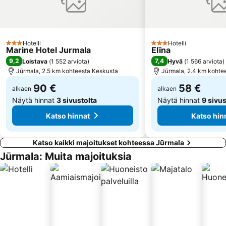
Kurzemes rajons
Atgāzene
Vecmīlgrāvis
Mīlgrāvis
Čiekurkalns
Rītabuļļi
Hotelli
Hotelli
Voleri
Ziemeļu rajons
3 Tähtiluokitus
3 Tähtiluokitus
Marine Hotel Jurmala
Elīna
Torņakalns
Royal Casino
9,2
7,4
Loistava
(
1 552 arviota
)
Hyvä
(
1 566 arviota
)
Jūrmala, 2.5 km kohteesta Keskusta
Jūrmala, 2.4 km kohte
90 €
58 €
alkaen
alkaen
Näytä hinnat
3 sivustolta
Näytä hinnat
9 sivus
Katso hinnat
Katso hin
Katso kaikki majoitukset kohteessa Jūrmala
Jūrmala: Muita majoituksia