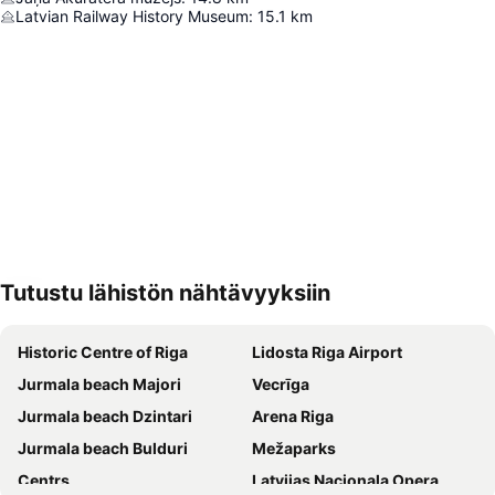
Latvian Railway History Museum
:
15.1
km
Tutustu lähistön nähtävyyksiin
Laajenna kartta
Historic Centre of Riga
Lidosta Riga Airport
Jurmala beach Majori
Vecrīga
Jurmala beach Dzintari
Arena Riga
Jurmala beach Bulduri
Mežaparks
Centrs
Latvijas Nacionala Opera