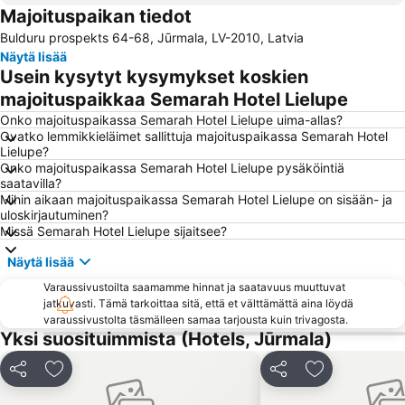
Majoituspaikan tiedot
Dome Square
Riga Cathedral
Bulduru prospekts 64-68, Jūrmala, LV-2010, Latvia
Centrala Stacija
International Exhibition Centre Kipsala
Näytä lisää
The old church of St. Gertrude
Kipsalla
Usein kysytyt kysymykset koskien
Elisabetes iela
Jaunciems
majoituspaikkaa Semarah Hotel Lielupe
Majori Pludmale
Āgenskalns
Onko majoituspaikassa Semarah Hotel Lielupe uima-allas?
Ovatko lemmikkieläimet sallittuja majoituspaikassa Semarah Hotel
Skanste
Šķirotava
Lielupe?
Onko majoituspaikassa Semarah Hotel Lielupe pysäköintiä
Latgales priekšpilsēta
St. Peter's Church
saatavilla?
Mežciems
Rīgas pasažieru termināls
Mihin aikaan majoituspaikassa Semarah Hotel Lielupe on sisään- ja
uloskirjautuminen?
Ķengarags
Šampēteris
Missä Semarah Hotel Lielupe sijaitsee?
Latvian riflemen
Centrältirgus
Näytä lisää
Vecāķi
Kleisti
Varaussivustoilta saamamme hinnat ja saatavuus muuttuvat
Berģi
Zolitūde
jatkuvasti. Tämä tarkoittaa sitä, että et välttämättä aina löydä
varaussivustolta täsmälleen samaa tarjousta kuin trivagosta.
LIDO Recreation Centre
Mūkupurvs
Yksi suosituimmista (Hotels, Jūrmala)
Melngalvju nams
Vidzemes priekšpilsēta
Jaa
Lisää suosikkeihin
Jaa
Lisää suosikk
Jugla
Dreiliņi