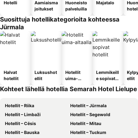
Hotelli
Aamiaisma
Huoneisto
Majatalo
Huon
joitukset
palveluilla
hotel
Suosittuja hotellikategorioita kohteessa
Jūrmala
Halvat
Luksushot
Hotellit
Lemmikeill
Kylp
hotellit
ellit
uima-
e sopivat
ellit
altaalla
hotellit
Kohteet lähellä hotellia Semarah Hotel Lielupe
Hotellit – Riika
Hotellit – Jūrmala
Hotellit – Limbaži
Hotellit – Segewold
Hotellit – Cēsis
Hotellit – Mitau
Hotellit – Bauska
Hotellit – Tuckum