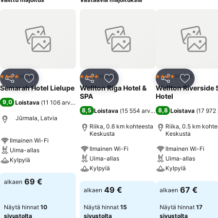
Hotelli
Hotelli
Hotelli
4 Tähtiluokitus
4 Tähtiluokitus
4 Tähtiluokitus
Jaa
Lisää suosikkeihin
Jaa
Lisää suosikkeihin
Jaa
Lisää suo
Semarah Hotel Lielupe
Wellton Riga Hotel &
Wellton Riverside
SPA
Hotel
9,0
Loistava
(
11 106 arviota
)
8,5
8,8
Loistava
(
15 554 arviota
)
Loistava
(
17 972 
Jūrmala, Latvia
Riika, 0.6 km kohteesta
Riika, 0.5 km koht
Keskusta
Keskusta
Ilmainen Wi-Fi
Ilmainen Wi-Fi
Ilmainen Wi-Fi
Uima-allas
Uima-allas
Uima-allas
Kylpylä
Kylpylä
Kylpylä
Katso hinnat
69 €
alkaen
Katso hinnat
Katso hinnat
49 €
67 €
alkaen
alkaen
Näytä hinnat
10
Näytä hinnat
15
Näytä hinnat
17
sivustolta
sivustolta
sivustolta