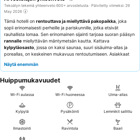
Tekoälyn tekemä yhteenveto 600+ arvostelusta · Päivitetty viimeksi: 29
May 2026
Tämä hotelli on
rentouttava ja miellyttävä pakopaikka
, joka
sopii erinomaisesti perheille ja pariskunnille, jotka etsivät
rauhallista lomaa. Sen erinomainen sijainti tarjoaa suoran pääsyn
rannalle
miellyttävän mäntymetsän kautta. Kattava
kylpyläosasto
, jossa on kaksi saunaa, suuri sisäuima-allas ja
poreallas, on keskeinen mukavuus rentoutumiseen. Asiakkaat
kehuvat jatkuvasti
ystävällistä, avuliasta ja ammattitaitoista
Näytä enemmän
henkilökuntaa
sekä korkealaatuista ja monipuolista
aamiaisvalikoimaa. Jos haluat rauhallisemman oleskelun,
Huippumukavuudet
harkitse puutarhaan päin olevan huoneen pyytämistä.
Wi-Fi aulassa
Wi-Fi huoneessa
Uima-allas
Kylpylä
Pysäköinti
Lemmikit sallittu
Ilmastointi
Ravintola
Baari