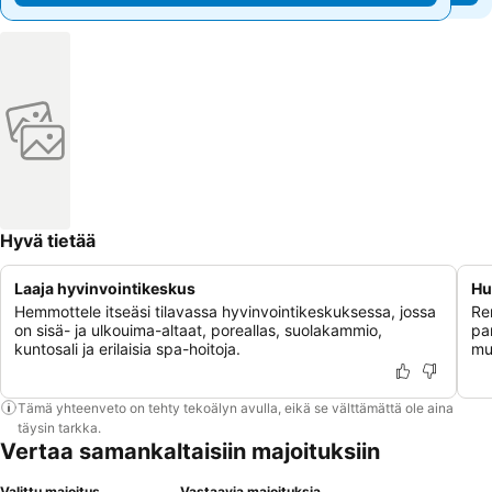
Hyvä tietää
Laaja hyvinvointikeskus
Hu
Hemmottele itseäsi tilavassa hyvinvointikeskuksessa, jossa
Re
on sisä- ja ulkouima-altaat, poreallas, suolakammio,
par
kuntosali ja erilaisia spa-hoitoja.
mu
Tämä yhteenveto on tehty tekoälyn avulla, eikä se välttämättä ole aina
täysin tarkka.
Vertaa samankaltaisiin majoituksiin
Valittu majoitus
Vastaavia majoituksia