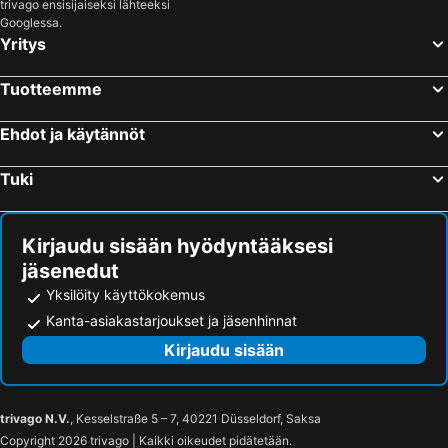
trivago ensisijaiseksi lähteeksi
Googlessa.
Yritys
Tuotteemme
Ehdot ja käytännöt
Tuki
Kirjaudu sisään hyödyntääksesi
jäsenedut
Yksilöity käyttökokemus
Kanta-asiakastarjoukset ja jäsenhinnat
Kirjaudu sisään
trivago N.V.
, Kesselstraße 5 – 7, 40221 Düsseldorf, Saksa
Copyright 2026 trivago | Kaikki oikeudet pidätetään.