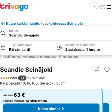
Suosikit
Kirjaud
Val
Katso kaikki majoitukset kohteessa Seinäjoki
Kohde
Scandic Seinäjoki
Tulo-/lähtöpäivä
Asiakkaat ja huoneet
Päivämäärät
2 asiakasta, 1 huone
Näin maksut vaikuttavat hakutulosten järjestykseen
Scandic Seinäjoki
Jaa
Li
Hotelli
7,1
(
2 766 arviota
)
3 Tähtiluokitus
Kauppakatu 10, 60100, Seinäjoki, Suomi
63 €
63 €
alkaen
alkaen
Näytä hinnat
14 sivustolta
Näytä hinnat
14 sivustolta
Katso hinnat
Katso hinnat