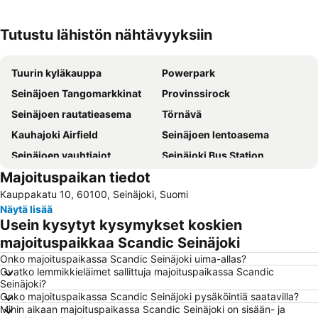
Tutustu lähistön nähtävyyksiin
Laajenna kartta
Tuurin kyläkauppa
Powerpark
Seinäjoen Tangomarkkinat
Provinssirock
Seinäjoen rautatieasema
Törnävä
Kauhajoki Airfield
Seinäjoen lentoasema
Seinäjoen vauhtiajot
Seinäjoki Bus Station
Majoituspaikan tiedot
Kauppakatu 10, 60100, Seinäjoki, Suomi
Näytä lisää
Usein kysytyt kysymykset koskien
majoituspaikkaa Scandic Seinäjoki
Onko majoituspaikassa Scandic Seinäjoki uima-allas?
Ovatko lemmikkieläimet sallittuja majoituspaikassa Scandic
Seinäjoki?
Onko majoituspaikassa Scandic Seinäjoki pysäköintiä saatavilla?
Mihin aikaan majoituspaikassa Scandic Seinäjoki on sisään- ja