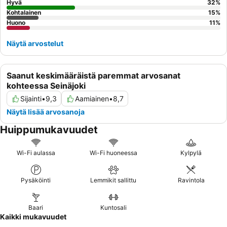
Hyvä
32
%
Kohtalainen
15
%
Huono
11
%
Näytä arvostelut
Saanut keskimääräistä paremmat arvosanat
kohteessa Seinäjoki
Sijainti
•
9,3
Aamiainen
•
8,7
Näytä lisää arvosanoja
Huippumukavuudet
Wi-Fi aulassa
Wi-Fi huoneessa
Kylpylä
Pysäköinti
Lemmikit sallittu
Ravintola
Baari
Kuntosali
Kaikki mukavuudet