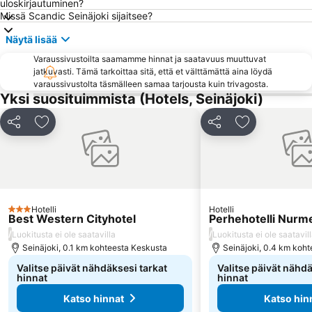
uloskirjautuminen?
Missä Scandic Seinäjoki sijaitsee?
Näytä lisää
Varaussivustoilta saamamme hinnat ja saatavuus muuttuvat
jatkuvasti. Tämä tarkoittaa sitä, että et välttämättä aina löydä
varaussivustolta täsmälleen samaa tarjousta kuin trivagosta.
Yksi suosituimmista (Hotels, Seinäjoki)
Jaa
Lisää suosikkeihin
Jaa
Lisää suosikk
Hotelli
Hotelli
3 Tähtiluokitus
Best Western Cityhotel
Perhehotelli Nurm
/
/
Luokitusta ei ole saatavilla
Luokitusta ei ole saatavil
Seinäjoki, 0.1 km kohteesta Keskusta
Seinäjoki, 0.4 km koh
Valitse päivät nähdäksesi tarkat
Valitse päivät nähdä
hinnat
hinnat
Katso hinnat
Katso hin