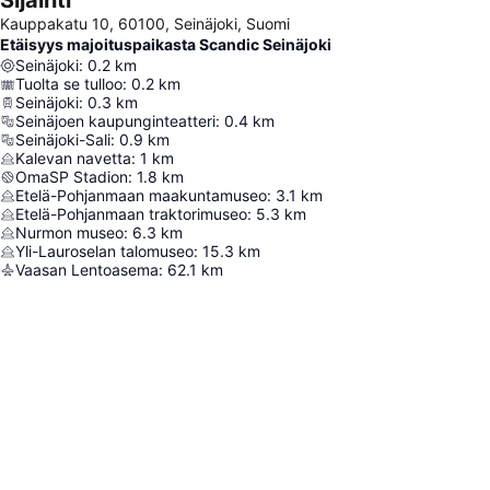
Sijainti
Kauppakatu 10, 60100, Seinäjoki, Suomi
Etäisyys majoituspaikasta Scandic Seinäjoki
Seinäjoki
:
0.2
km
Tuolta se tulloo
:
0.2
km
Seinäjoki
:
0.3
km
Seinäjoen kaupunginteatteri
:
0.4
km
Seinäjoki-Sali
:
0.9
km
Kalevan navetta
:
1
km
OmaSP Stadion
:
1.8
km
Etelä-Pohjanmaan maakuntamuseo
:
3.1
km
Etelä-Pohjanmaan traktorimuseo
:
5.3
km
Nurmon museo
:
6.3
km
Yli-Lauroselan talomuseo
:
15.3
km
Vaasan Lentoasema
:
62.1
km