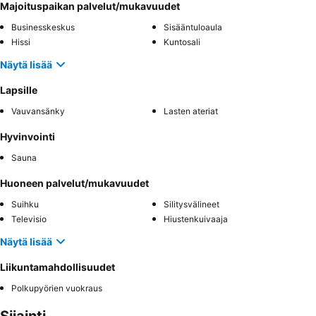
Majoituspaikan palvelut/mukavuudet
Businesskeskus
Sisääntuloaula
Hissi
Kuntosali
Näytä lisää
Lapsille
Vauvansänky
Lasten ateriat
Hyvinvointi
Sauna
Huoneen palvelut/mukavuudet
Suihku
Silitysvälineet
Televisio
Hiustenkuivaaja
Näytä lisää
Liikuntamahdollisuudet
Polkupyörien vuokraus