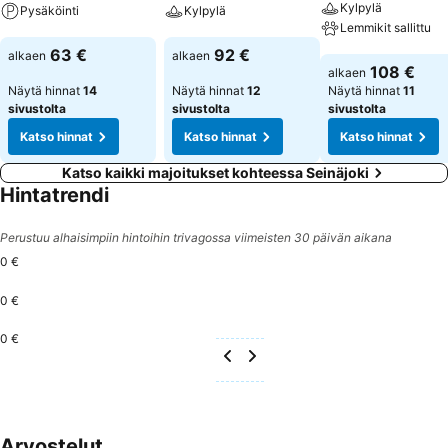
Kylpylä
Pysäköinti
Kylpylä
Lemmikit sallittu
Katso hinnat
Katso hinnat
63 €
92 €
alkaen
alkaen
Katso hinnat
108 €
alkaen
Näytä hinnat
14
Näytä hinnat
12
Näytä hinnat
11
sivustolta
sivustolta
sivustolta
Katso hinnat
Katso hinnat
Katso hinnat
Katso kaikki majoitukset kohteessa Seinäjoki
Hintatrendi
Perustuu alhaisimpiin hintoihin trivagossa viimeisten 30 päivän aikana
0 €
0 €
0 €
Arvostelut