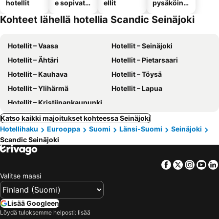
hotellit
e sopivat
ellit
pysäköinni
hotellit
llä
Kohteet lähellä hotellia Scandic Seinäjoki
Hotellit – Vaasa
Hotellit – Seinäjoki
Hotellit – Ähtäri
Hotellit – Pietarsaari
Hotellit – Kauhava
Hotellit – Töysä
Hotellit – Ylihärmä
Hotellit – Lapua
Hotellit – Kristiinankaupunki
Katso kaikki majoitukset kohteessa Seinäjoki
Hotellihaku
Eurooppa
Suomi
Länsi-Suomi
Seinäjoki
Scandic Seinäjoki
Facebook
Twitter
Insta
Yo
Valitse maasi
Lisää Googleen
Löydä tuloksemme helposti: lisää