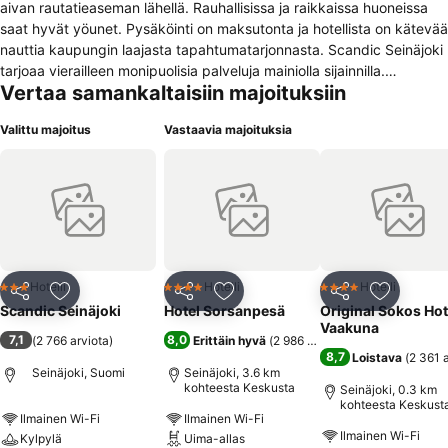
aivan rautatieaseman lähellä. Rauhallisissa ja raikkaissa huoneissa
saat hyvät yöunet. Pysäköinti on maksutonta ja hotellista on kätevää
nauttia kaupungin laajasta tapahtumatarjonnasta. Scandic Seinäjoki
tarjoaa vierailleen monipuolisia palveluja mainiolla sijainnilla.
Vertaa samankaltaisiin majoituksiin
Huoneemme ovat rauhallisia ja raikkaita ja osassa on viihtyisät
parvekkeet. Rennossa ravintolassamme nautit sekä suositun
Valittu majoitus
Vastaavia majoituksia
lounaan että maistuvan illallisen. Hotellin yhteydestä löydät myös
rennon pubin ja viihtyisän aulabaarin, jossa nauttia lasillinen samalla
kun rentoudut vaikkapa päivän lehdet selaten. Hotellin saunaosasto
tarjoaa mahdollisuuden lämpimiin löylyihin. Jos nautit luonnosta ja
kuntoilusta, henkilökuntamme suosittelee mieluusti tehtävää ja
nähtävää hotellivieraille. Monipuolisissa ja moderneissa
kokoustiloissamme järjestät kätevästi erilaiset kokoukset, tilaisuudet
ja juhlat. Kaikissa hotellin tiloissa on maksuton langaton
Hotelli
Hotelli
Hotelli
3 Tähtiluokitus
4 Tähtiluokitus
4 Tähtiluokitus
Jaa
Lisää suosikkeihin
Jaa
Lisää suosikkeihin
Jaa
Lisää suo
internetyhteys.
Scandic Seinäjoki
Hotel Sorsanpesä
Original Sokos Hot
Vaakuna
7,1
8,0
(
2 766 arviota
)
Erittäin hyvä
(
2 986 arviota
)
8,7
Loistava
(
2 361 
Seinäjoki, Suomi
Seinäjoki, 3.6 km
kohteesta Keskusta
Seinäjoki, 0.3 km
kohteesta Keskust
Ilmainen Wi-Fi
Ilmainen Wi-Fi
Ilmainen Wi-Fi
Kylpylä
Uima-allas