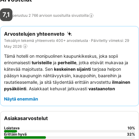
7,1
perustuu 2 766 arvioon suosituilla
sivustoilla
Arvostelujen yhteenveto
Tekoälyn tekemä yhteenveto 400+ arvostelusta · Päivitetty viimeksi: 29
May 2026
Tämä hotelli on monipuolinen kaupunkikeskus, joka sopii
erinomaisesti
turisteille
ja
perheille
, jotka etsivät mukavaa ja
kätevää majoitusta. Sen
keskeinen sijainti
tarjoaa helpon
pääsyn kaupungin nähtävyyksiin, kauppoihin, baareihin ja
rautatieasemalle, ja sitä täydentää erittäin arvostettu
ilmainen
pysäköinti
. Asiakkaat kehuvat jatkuvasti
vastaanoton
henkilökunnan
poikkeuksellista ystävällisyyttä ja avuliaisuutta,
Näytä enemmän
ja
aamiaispöytä
on erottuva ominaisuus, joka tarjoaa
erinomaisen ja vaihtelevan valikoiman, mukaan lukien
gluteenittomat ja vegaaniset vaihtoehdot. Rauhallisempaa
Asiakasarvostelut
kokemusta etsivien asiakkaiden tulisi pyytää huonetta vasta
remontoidusta siivestä tai puutarhaan päin olevasta huoneesta.
Loistava
10
%
Erittäin hyvä
32
%