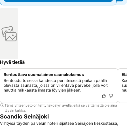
Hyvä tietää
Rentouttava suomalainen saunakokemus
El
Rentoudu toisessa kahdesta perinteisestä paikan päällä
Ko
olevasta saunasta, joissa on viilentävä parveke, jolla voit
su
nauttia raikkaasta ilmasta löylyjen jälkeen.
mu
Tämä yhteenveto on tehty tekoälyn avulla, eikä se välttämättä ole aina
täysin tarkka.
Scandic Seinäjoki
Viihtyisä täyden palvelun hotelli sijaitsee Seinäjoen keskustassa,