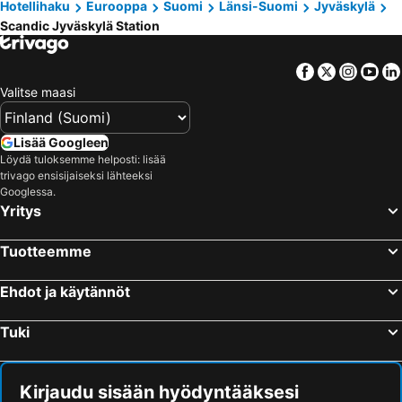
Hotellihaku
Eurooppa
Suomi
Länsi-Suomi
Jyväskylä
Scandic Jyväskylä Station
Facebook
Twitter
Insta
Yo
Valitse maasi
Lisää Googleen
Löydä tuloksemme helposti: lisää
trivago ensisijaiseksi lähteeksi
Googlessa.
Yritys
Tuotteemme
Ehdot ja käytännöt
Tuki
Kirjaudu sisään hyödyntääksesi