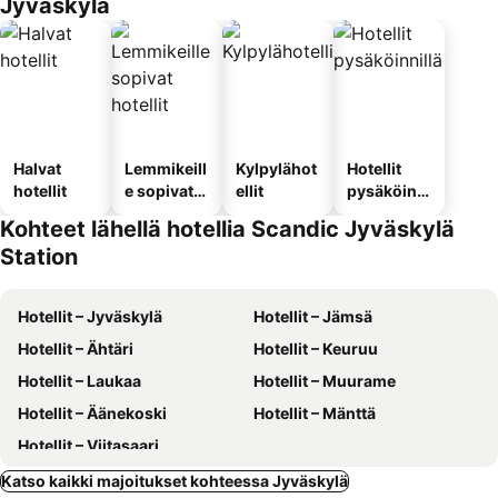
Jyväskylä
Halvat
Lemmikeill
Kylpylähot
Hotellit
hotellit
e sopivat
ellit
pysäköinni
hotellit
llä
Kohteet lähellä hotellia Scandic Jyväskylä
Station
Hotellit – Jyväskylä
Hotellit – Jämsä
Hotellit – Ähtäri
Hotellit – Keuruu
Hotellit – Laukaa
Hotellit – Muurame
Hotellit – Äänekoski
Hotellit – Mänttä
Hotellit – Viitasaari
Katso kaikki majoitukset kohteessa Jyväskylä