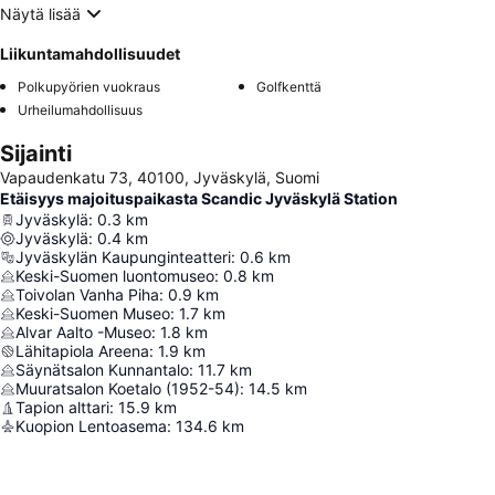
Näytä lisää
Liikuntamahdollisuudet
Polkupyörien vuokraus
Golfkenttä
Urheilumahdollisuus
Sijainti
Vapaudenkatu 73, 40100, Jyväskylä, Suomi
Etäisyys majoituspaikasta Scandic Jyväskylä Station
Jyväskylä
:
0.3
km
Jyväskylä
:
0.4
km
Jyväskylän Kaupunginteatteri
:
0.6
km
Keski-Suomen luontomuseo
:
0.8
km
Toivolan Vanha Piha
:
0.9
km
Keski-Suomen Museo
:
1.7
km
Alvar Aalto -Museo
:
1.8
km
Lähitapiola Areena
:
1.9
km
Säynätsalon Kunnantalo
:
11.7
km
Muuratsalon Koetalo (1952-54)
:
14.5
km
Tapion alttari
:
15.9
km
Kuopion Lentoasema
:
134.6
km