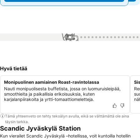
1 / 67
Hyvä tietää
Monipuolinen aamiainen Roast-ravintolassa
Si
Nauti monipuolisesta buffetista, jossa on luomuruisleipää,
Re
smoothieita ja paikallisia erikoisuuksia, kuten
su
karjalanpiirakoita ja yrtti-tomaattiomeletteja.
nä
Tämä yhteenveto on tehty tekoälyn avulla, eikä se välttämättä ole aina
täysin tarkka.
Scandic Jyväskylä Station
Kun vierailet Scandic Jyväskylä –hotellissa, voit kuntoilla hotellin