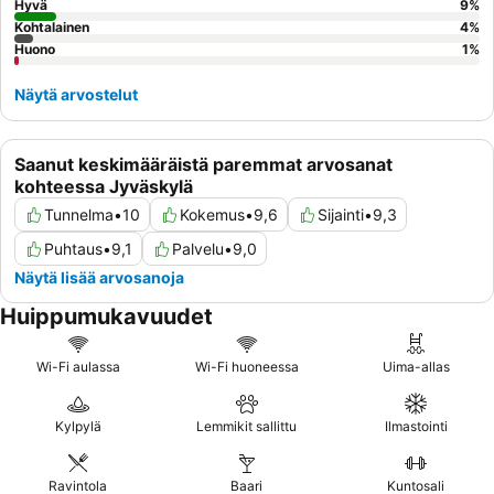
Hyvä
9
%
Kohtalainen
4
%
Huono
1
%
Näytä arvostelut
Saanut keskimääräistä paremmat arvosanat
kohteessa Jyväskylä
Tunnelma
•
10
Kokemus
•
9,6
Sijainti
•
9,3
Puhtaus
•
9,1
Palvelu
•
9,0
Näytä lisää arvosanoja
Huippumukavuudet
Wi-Fi aulassa
Wi-Fi huoneessa
Uima-allas
Kylpylä
Lemmikit sallittu
Ilmastointi
Ravintola
Baari
Kuntosali