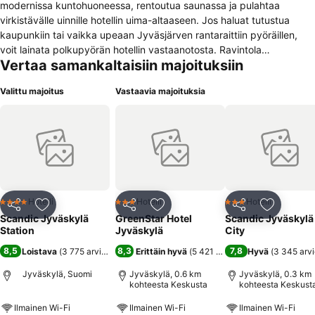
modernissa kuntohuoneessa, rentoutua saunassa ja pulahtaa
virkistävälle uinnille hotellin uima-altaaseen. Jos haluat tutustua
kaupunkiin tai vaikka upeaan Jyväsjärven rantaraittiin pyöräillen,
voit lainata polkupyörän hotellin vastaanotosta. Ravintola
Vertaa samankaltaisiin majoituksiin
Colonialissa nautit herkullisen aterian kiireettömässä ja rennossa
ilmapiirissä. Hotellissa on 4 monipuolisesti muunneltavaa kokoustilaa
Valittu majoitus
Vastaavia majoituksia
jopa 250 osanottajalle ja maksuton paikoitusalue. Hotellissa on myös
langattomat internetyhteydet kaikissa tiloissa.
Hotelli
Hotelli
Hotelli
4 Tähtiluokitus
3 Tähtiluokitus
3 Tähtiluokitus
Jaa
Lisää suosikkeihin
Jaa
Lisää suosikkeihin
Jaa
Lisää suo
Scandic Jyväskylä
GreenStar Hotel
Scandic Jyväskylä
Station
Jyväskylä
City
8,5
8,3
7,8
Loistava
(
3 775 arviota
)
Erittäin hyvä
(
5 421 arviota
)
Hyvä
(
3 345 arvi
Jyväskylä, Suomi
Jyväskylä, 0.6 km
Jyväskylä, 0.3 km
kohteesta Keskusta
kohteesta Keskust
Ilmainen Wi-Fi
Ilmainen Wi-Fi
Ilmainen Wi-Fi