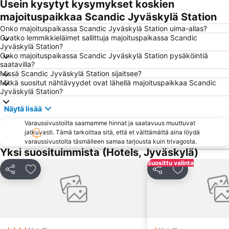
Usein kysytyt kysymykset koskien
Viini
majoituspaikkaa Scandic Jyväskylä Station
Onko majoituspaikassa Scandic Jyväskylä Station uima-allas?
Ovatko lemmikkieläimet sallittuja majoituspaikassa Scandic
Jyväskylä Station?
Onko majoituspaikassa Scandic Jyväskylä Station pysäköintiä
saatavilla?
Missä Scandic Jyväskylä Station sijaitsee?
Mitkä suositut nähtävyydet ovat lähellä majoituspaikkaa Scandic
Jyväskylä Station?
Näytä lisää
Varaussivustoilta saamamme hinnat ja saatavuus muuttuvat
jatkuvasti. Tämä tarkoittaa sitä, että et välttämättä aina löydä
varaussivustolta täsmälleen samaa tarjousta kuin trivagosta.
Yksi suosituimmista (Hotels, Jyväskylä)
Suosittu valinta
Jaa
Lisää suosikkeihin
Jaa
Lisää suosikk