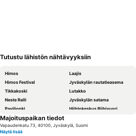
Tutustu lähistön nähtävyyksiin
Laajenna kartta
Himos
Laajis
Himos Festival
Jyväskylän rautatieasema
Tikkakoski
Lutakko
Neste Ralli
Jyväskylän satama
Paviljonki
Hiihtokeskus Riihivuori
Majoituspaikan tiedot
Jyväskylän lentoasema
Tekniikka
Vapaudenkatu 73, 40100, Jyväskylä, Suomi
Alvar Aalto -museo
ELECTRICAL INDUSTRY, TELECOMMUNICATIONS, LIGHT AND AV
Näytä lisää
WOOD AND BIOENERGY
Jyväskylä Bus Station