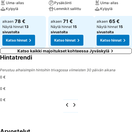
Uima-allas
Pysäköinti
Uima-allas
Kylpylä
Lemmikit sallittu
Kylpylä
78 €
71 €
65 €
alkaen
alkaen
alkaen
Näytä hinnat
13
Näytä hinnat
15
Näytä hinnat
15
sivustolta
sivustolta
sivustolta
Katso hinnat
Katso hinnat
Katso hinnat
Katso kaikki majoitukset kohteessa Jyväskylä
Hintatrendi
Perustuu alhaisimpiin hintoihin trivagossa viimeisten 30 päivän aikana
0 €
0 €
0 €
Arvostelut