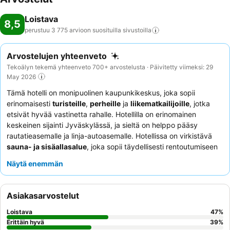
Loistava
8,5
perustuu 3 775 arvioon suosituilla
sivustoilla
Arvostelujen yhteenveto
Tekoälyn tekemä yhteenveto 700+ arvostelusta · Päivitetty viimeksi: 29
May 2026
Tämä hotelli on monipuolinen kaupunkikeskus, joka sopii
erinomaisesti
turisteille
,
perheille
ja
liikematkailijoille
, jotka
etsivät hyvää vastinetta rahalle. Hotellilla on erinomainen
keskeinen sijainti Jyväskylässä, ja sieltä on helppo pääsy
rautatieasemalle ja linja-autoasemalle. Hotellissa on virkistävä
sauna- ja sisäallasalue
, joka sopii täydellisesti rentoutumiseen
tutustumispäivän tai kokousten jälkeen. Asiakkaat kehuvat
Näytä enemmän
jatkuvasti ystävällistä ja ammattitaitoista henkilökuntaa, ja
aamiaispöytä
on kohokohta, joka tarjoaa laajan valikoiman
herkullisia vaihtoehtoja. Rauhallisempaa oleskelua varten
Asiakasarvostelut
asiakkaiden tulisi pyytää huonetta, josta on näkymä puutarhaan.
Loistava
47
%
Erittäin hyvä
39
%