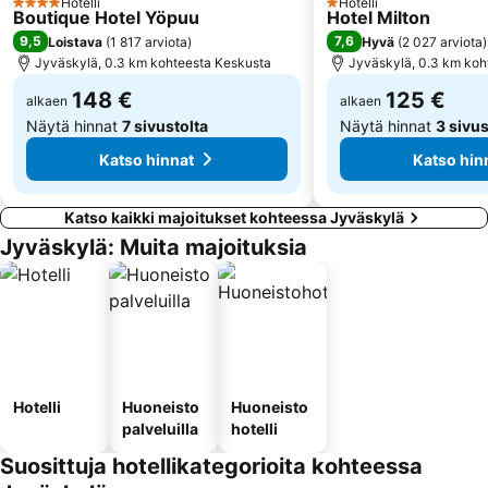
Hotelli
Hotelli
4 Tähtiluokitus
1 Tähtiluokitus
Boutique Hotel Yöpuu
Hotel Milton
9,5
7,6
Loistava
(
1 817 arviota
)
Hyvä
(
2 027 arviota
)
Jyväskylä, 0.3 km kohteesta Keskusta
Jyväskylä, 0.3 km koh
148 €
125 €
alkaen
alkaen
Näytä hinnat
7 sivustolta
Näytä hinnat
3 sivus
Katso hinnat
Katso hin
Katso kaikki majoitukset kohteessa Jyväskylä
Jyväskylä: Muita majoituksia
Hotelli
Huoneisto
Huoneisto
palveluilla
hotelli
Suosittuja hotellikategorioita kohteessa