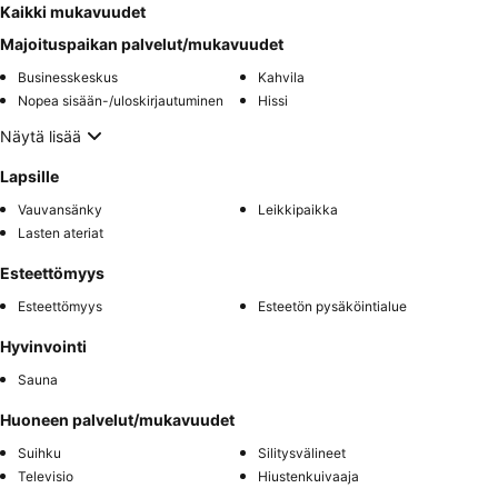
Kaikki mukavuudet
Majoituspaikan palvelut/mukavuudet
Businesskeskus
Kahvila
Nopea sisään-/uloskirjautuminen
Hissi
Näytä lisää
Lapsille
Vauvansänky
Leikkipaikka
Lasten ateriat
Esteettömyys
Esteettömyys
Esteetön pysäköintialue
Hyvinvointi
Sauna
Huoneen palvelut/mukavuudet
Suihku
Silitysvälineet
Televisio
Hiustenkuivaaja