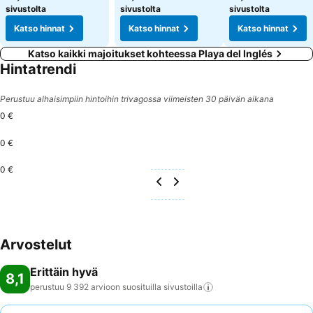
sivustolta
sivustolta
sivustolta
Katso hinnat
Katso hinnat
Katso hinnat
Katso kaikki majoitukset kohteessa Playa del Inglés
Hintatrendi
Perustuu alhaisimpiin hintoihin trivagossa viimeisten 30 päivän aikana
0 €
0 €
0 €
Arvostelut
Erittäin hyvä
8,1
perustuu 9 392 arvioon suosituilla
sivustoilla