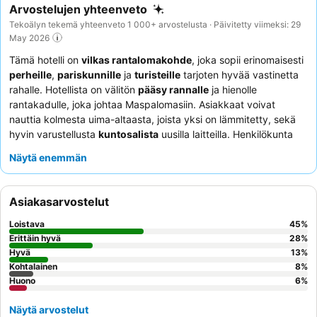
Arvostelujen yhteenveto
Tekoälyn tekemä yhteenveto 1 000+ arvostelusta · Päivitetty viimeksi: 29
May 2026
Tämä hotelli on
vilkas rantalomakohde
, joka sopii erinomaisesti
perheille
,
pariskunnille
ja
turisteille
tarjoten hyvää vastinetta
rahalle. Hotellista on välitön
pääsy rannalle
ja hienolle
rantakadulle, joka johtaa Maspalomasiin. Asiakkaat voivat
nauttia kolmesta uima-altaasta, joista yksi on lämmitetty, sekä
hyvin varustellusta
kuntosalista
uusilla laitteilla. Henkilökunta
saa jatkuvasti kiitosta huomaavaisuudestaan, ja
monipuolinen
Näytä enemmän
ja laadukas buffet
, jossa on erilaisia teemoja joka ilta, on
kohokohta. Henkeäsalpaavista näkymistä nauttiaksesi harkitse
merinäköalahuoneen
varaamista.
Asiakasarvostelut
Loistava
45
%
Erittäin hyvä
28
%
Hyvä
13
%
Kohtalainen
8
%
Huono
6
%
Näytä arvostelut