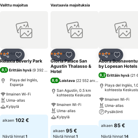
Valittu majoitus
Vastaavia majoituksia
Hotelli
Hotelli
Hotelli
3 Tähtiluokitus
4 Tähtiluokitus
4 Tähtiluokitus
Jaa
Lisää suosikkeihin
Jaa
Lisää suosikkeihin
Jaa
Lisää suo
Relaxia Beverly Park
Gloria Palace San
Abora Buenaventu
Agustín Thalasso &
by Lopesan Hotels
8,1
Erittäin hyvä
(
9 392 arviota
)
Hotel
8,2
Erittäin hyvä
(
21 
Playa del Inglés,
8,6
Loistava
(
22 552 arviota
)
Espanja
Playa del Inglés, 1
kohteesta Keskust
San Agustín, 0.5 km
Ilmainen Wi-Fi
kohteesta Keskusta
Ilmainen Wi-Fi
Uima-allas
Ilmainen Wi-Fi
Uima-allas
Kylpylä
Uima-allas
Pysäköinti
Kylpylä
Katso hinnat
102 €
alkaen
Katso hinnat
85 €
alkaen
Katso hinnat
95 €
alkaen
Näytä hinnat
1
Näytä hinnat
1
Näytä hinnat
14