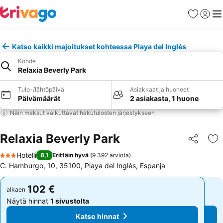
Suosikit
Kirjaud
Val
Katso kaikki majoitukset kohteessa Playa del Inglés
Kohde
Relaxia Beverly Park
Tulo-/lähtöpäivä
Asiakkaat ja huoneet
Päivämäärät
2 asiakasta, 1 huone
Näin maksut vaikuttavat hakutulosten järjestykseen
Relaxia Beverly Park
Jaa
Li
Hotelli
8,1
Erittäin hyvä
(
9 392 arviota
)
3 Tähtiluokitus
C. Hamburgo, 10, 35100, Playa del Inglés, Espanja
102 €
102 €
alkaen
alkaen
Näytä hinnat
1 sivustolta
Näytä hinnat
1 sivustolta
Katso hinnat
Katso hinnat