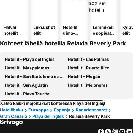
Halvat
Luksushot
Hotellit
Lemmikeill
Kylp
hotellit
ellit
uima-
e sopivat
ellit
altaalla
hotellit
Kohteet lähellä hotellia Relaxia Beverly Park
Hotellit – Playa del Inglés
Hotellit – Las Palmas
Hotellit – Maspalomas
Hotellit – Puerto Rico
Hotellit – San Bartolomé de Tirajana
Hotellit – Mogán
Hotellit – San Agustín
Hotellit – Meloneras
Hotellit – Playa Taurito
Katso kaikki majoitukset kohteessa Playa del Inglés
Hotellihaku
Eurooppa
Espanja
Kanariansaaret
Gran Canaria
Playa del Inglés
Relaxia Beverly Park
Facebook
Twitter
Insta
Yo