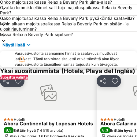
Playa de San Agustín
Mercado Del Puerto
Onko majoituspaikassa Relaxia Beverly Park uima-allas?
Ovatko lemmikkieläimet sallittuja majoituspaikassa Relaxia Beverly
Arguineguín
Muralla de Las Palmas de Gran Canaria
Park?
Onko majoituspaikassa Relaxia Beverly Park pysäköintiä saatavilla?
Las Palmas
Puerto de Mogan
Mihin aikaan majoituspaikassa Relaxia Beverly Park on sisään- ja
Las Dunas de Maspalomas
Puerto de Mogán
uloskirjautuminen?
Missä Relaxia Beverly Park sijaitsee?
Playa del Sol
Aqualand Maspalomas
Näytä lisää
Orquídea Club Spa
Lago Taurito Oasis
Varaussivustoilta saamamme hinnat ja saatavuus muuttuvat
Plaza de Santa Ana
Paseo De Las Canteras
jatkuvasti. Tämä tarkoittaa sitä, että et välttämättä aina löydä
Las Palmeras Golf Sport Urban Resort
Auditorio Alfredo Kraus
varaussivustolta täsmälleen samaa tarjousta kuin trivagosta.
Yksi suosituimmista (Hotels, Playa del Inglés)
Paseo por la playa de Las Canteras
Melenara
Suosittu valinta
Puerto de las Nieves
Arinaga
Jaa
Lisää suosikkeihin
Jaa
Lisää suo
Carnaval de Las Palmas de Gran Canaria
Triana
Iglesia de San Agustín
Templo Ecuménico San Salvador
Rimini
Centro Comercial Cita
Del Faro
Shopping Center Meloneras Playa
Hotelli
Hotelli
3 Tähtiluokitus
4 Tähtiluokitus
Abora Continental by Lopesan Hotels
Abora Catarina
Centro Comercial Las Arenas
Holiday World
8,3
8,3
Erittäin hyvä
(
14 519 arviota
)
Erittäin hyvä
(
1
Puerto de Arguineguin
Gran Canaria Stadium
Playa del Inglés, 1.6 km kohteesta Keskusta
Playa del Inglés,