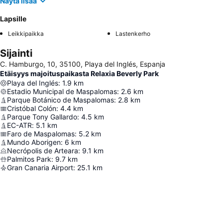
Näytä lisää
Lapsille
Leikkipaikka
Lastenkerho
Sijainti
C. Hamburgo, 10, 35100, Playa del Inglés, Espanja
Etäisyys majoituspaikasta Relaxia Beverly Park
Playa del Inglés
:
1.9
km
Estadio Municipal de Maspalomas
:
2.6
km
Parque Botánico de Maspalomas
:
2.8
km
Cristóbal Colón
:
4.4
km
Parque Tony Gallardo
:
4.5
km
EC-ATR
:
5.1
km
Faro de Maspalomas
:
5.2
km
Mundo Aborigen
:
6
km
Necrópolis de Arteara
:
9.1
km
Palmitos Park
:
9.7
km
Gran Canaria Airport
:
25.1
km