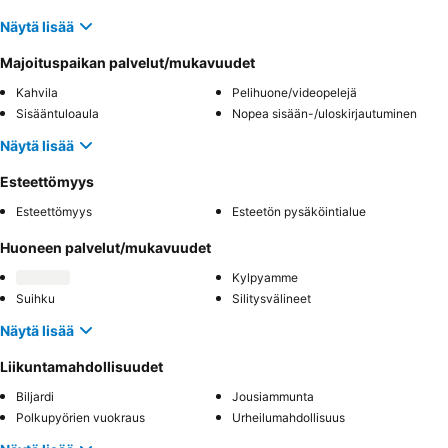
Näytä lisää
Majoituspaikan palvelut/mukavuudet
Kahvila
Pelihuone/videopelejä
Sisääntuloaula
Nopea sisään-/uloskirjautuminen
Näytä lisää
Esteettömyys
Esteettömyys
Esteetön pysäköintialue
Huoneen palvelut/mukavuudet
Kylpyamme
Suihku
Silitysvälineet
Näytä lisää
Liikuntamahdollisuudet
Biljardi
Jousiammunta
Polkupyörien vuokraus
Urheilumahdollisuus