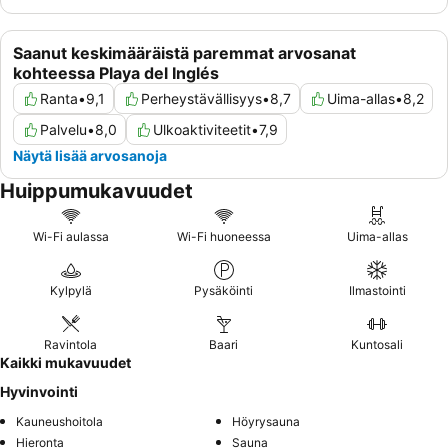
Saanut keskimääräistä paremmat arvosanat
kohteessa Playa del Inglés
Ranta
•
9,1
Perheystävällisyys
•
8,7
Uima-allas
•
8,2
Palvelu
•
8,0
Ulkoaktiviteetit
•
7,9
Näytä lisää arvosanoja
Huippumukavuudet
Wi-Fi aulassa
Wi-Fi huoneessa
Uima-allas
Kylpylä
Pysäköinti
Ilmastointi
Ravintola
Baari
Kuntosali
Kaikki mukavuudet
Hyvinvointi
Kauneushoitola
Höyrysauna
Hieronta
Sauna