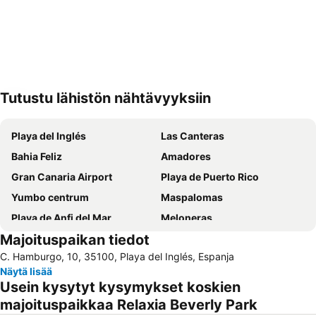
Tutustu lähistön nähtävyyksiin
Laajenna kartta
Playa del Inglés
Las Canteras
Bahia Feliz
Amadores
Gran Canaria Airport
Playa de Puerto Rico
Yumbo centrum
Maspalomas
Playa de Anfi del Mar
Meloneras
Majoituspaikan tiedot
Aeropuerto Internacional de Gran Canaria
Vegueta
C. Hamburgo, 10, 35100, Playa del Inglés, Espanja
Parque Santa Catalina
Taurito
Näytä lisää
Playa de Mogán
Faro de Maspalomas
Usein kysytyt kysymykset koskien
Maspalomas Golf
Gran Casino Costa Meloneras
majoituspaikkaa Relaxia Beverly Park