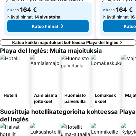
164 €
164 €
alkaen
alkaen
Näytä hinnat
14 sivustolta
Näytä hinnat
16
Katso hinnat
Katso
Katso kaikki majoitukset kohteessa Playa del Inglés
Playa del Inglés: Muita majoituksia
Hotelli
Aamiaisma
Huoneisto
Lomakesk
Maja
joitukset
palveluilla
ukset
Suosittuja hotellikategorioita kohteessa Playa
del Inglés