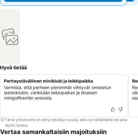
Hyvä tietää
Perheystävällinen miniklubi ja leikkipaikka
Re
Varmista, että perheen pienimmät viihtyvät omistetun
Re
lastenklubin, värikkään leikkipaikan ja ilmaisen
ul
minigolfkentän ansiosta.
sa
Tämä yhteenveto on tehty tekoälyn avulla, eikä se välttämättä ole aina
täysin tarkka.
Vertaa samankaltaisiin majoituksiin