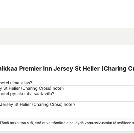
Laajenna kartta
kkaa Premier Inn Jersey St Helier (Charing C
hotel uima-allas?
y St Helier (Charing Cross) hotel?
otel pysäköintiä saatavilla?
Jersey St Helier (Charing Cross) hotel?
ämä tarkoittaa sitä, että et välttämättä aina löydä varaussivustolta täsmälleen