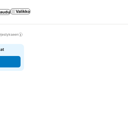
Valikko
jaudu
rjestykseen
nat