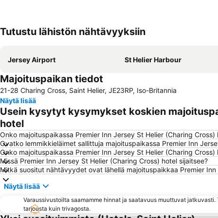
Tutustu lähistön nähtävyyksiin
Jersey Airport
St Helier Harbour
Majoituspaikan tiedot
21-28 Charing Cross, Saint Helier, JE23RP, Iso-Britannia
Näytä lisää
Usein kysytyt kysymykset koskien majoituspai
hotel
Onko majoituspaikassa Premier Inn Jersey St Helier (Charing Cross) 
Ovatko lemmikkieläimet sallittuja majoituspaikassa Premier Inn Jerse
Onko majoituspaikassa Premier Inn Jersey St Helier (Charing Cross) h
Missä Premier Inn Jersey St Helier (Charing Cross) hotel sijaitsee?
Mitkä suositut nähtävyydet ovat lähellä majoituspaikkaa Premier Inn 
Näytä lisää
Varaussivustoilta saamamme hinnat ja saatavuus muuttuvat jatkuvasti. T
tarjousta kuin trivagosta.