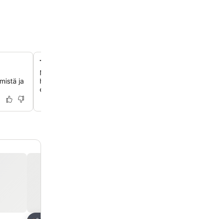
Thyme-ravintola monipuoliseen ruokailuun
Nauti aterioista hotellin omassa Thyme-ravintolassa, jok
mistä ja
hyvän valikoiman aamiaista ja illallista, ja sieltä löytyy v
erilaisiin ruokavalioihin.