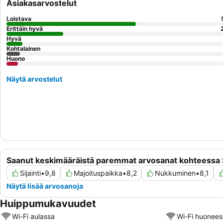
Asiakasarvostelut
Loistava
Erittäin hyvä
Hyvä
Kohtalainen
Huono
Näytä arvostelut
Saanut keskimääräistä paremmat arvosanat kohteessa S
Sijainti
•
9,8
Majoituspaikka
•
8,2
Nukkuminen
•
8,1
Näytä lisää arvosanoja
Huippumukavuudet
Wi-Fi aulassa
Wi-Fi huonees