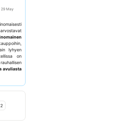
: 29 May
rinomaisesti
 arvostavat
inomainen
kauppoihin,
ain lyhyen
ellissa on
rauhallisen
a avuliasta
puolista
 kannattaa
,2