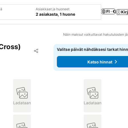
vä
Asiakkaat ja huoneet
FI · €
Kir
2 asiakasta, 1 huone
Näin maksut vaikuttavat hakutulosten jä
 Cross)
Valitse päivät nähdäksesi tarkat hin
Lisää suosikkeihin
Jaa
Katso hinnat
Ladataan
Ladataan