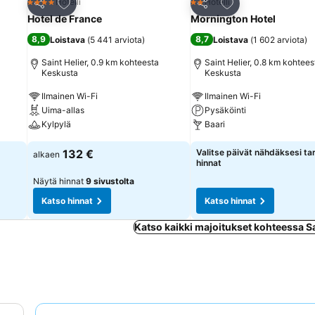
Lisää suosikkeihin
Lisää suosikkeihin
Hotelli
Hotelli
4 Tähtiluokitus
2 Tähtiluokitus
Jaa
Jaa
Hotel de France
Mornington Hotel
8,9
8,7
Loistava
(
5 441 arviota
)
Loistava
(
1 602 arviota
)
Saint Helier, 0.9 km kohteesta
Saint Helier, 0.8 km kohtees
Keskusta
Keskusta
Ilmainen Wi-Fi
Ilmainen Wi-Fi
Uima-allas
Pysäköinti
Kylpylä
Baari
132 €
Valitse päivät nähdäksesi ta
alkaen
hinnat
Näytä hinnat
9 sivustolta
Katso hinnat
Katso hinnat
Katso kaikki majoitukset kohteessa Sa