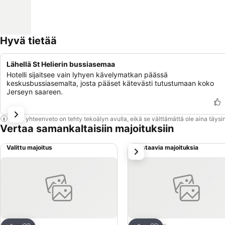
Hyvä tietää
Lähellä St Helierin bussiasemaa
Hotelli sijaitsee vain lyhyen kävelymatkan päässä
keskusbussiasemalta, josta pääset kätevästi tutustumaan koko
Jerseyn saareen.
Tämä yhteenveto on tehty tekoälyn avulla, eikä se välttämättä ole aina täysin
Vertaa samankaltaisiin majoituksiin
Valittu majoitus
Vastaavia majoituksia
seuraava