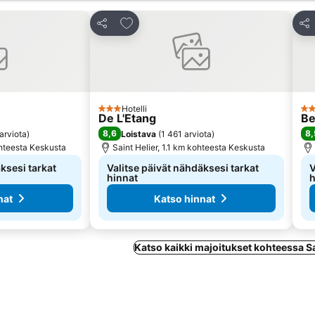
hin
Lisää suosikkeihin
Jaa
Jaa
Hotelli
3 Tähtiluokitus
3 T
De L'Etang
Be
8,6
8,
arviota
)
Loistava
(
1 461 arviota
)
ohteesta Keskusta
Saint Helier, 1.1 km kohteesta Keskusta
ksesi tarkat
Valitse päivät nähdäksesi tarkat
V
hinnat
h
nat
Katso hinnat
Katso kaikki majoitukset kohteessa Sa