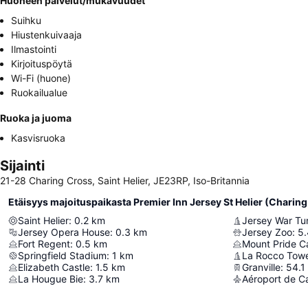
Huoneen palvelut/mukavuudet
Suihku
Hiustenkuivaaja
Ilmastointi
Kirjoituspöytä
Wi-Fi (huone)
Ruokailualue
Ruoka ja juoma
Kasvisruoka
Sijainti
21-28 Charing Cross, Saint Helier, JE23RP, Iso-Britannia
Etäisyys majoituspaikasta Premier Inn Jersey St Helier (Charing
Saint Helier
:
0.2
km
Jersey War Tu
Jersey Opera House
:
0.3
km
Jersey Zoo
:
5.
Fort Regent
:
0.5
km
Mount Pride C
Springfield Stadium
:
1
km
La Rocco Tow
Elizabeth Castle
:
1.5
km
Granville
:
54.1
La Hougue Bie
:
3.7
km
Aéroport de C