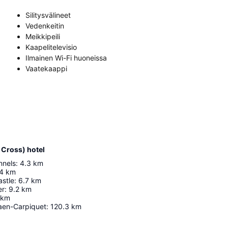
Silitysvälineet
Vedenkeitin
Meikkipeili
Kaapelitelevisio
Ilmainen Wi-Fi huoneissa
Vaatekaappi
 Cross) hotel
nnels
:
4.3
km
4
km
astle
:
6.7
km
er
:
9.2
km
km
aen-Carpiquet
:
120.3
km