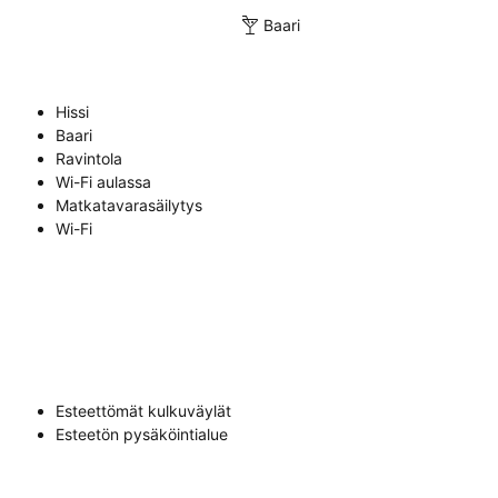
Baari
Hissi
Baari
Ravintola
Wi-Fi aulassa
Matkatavarasäilytys
Wi-Fi
Esteettömät kulkuväylät
Esteetön pysäköintialue