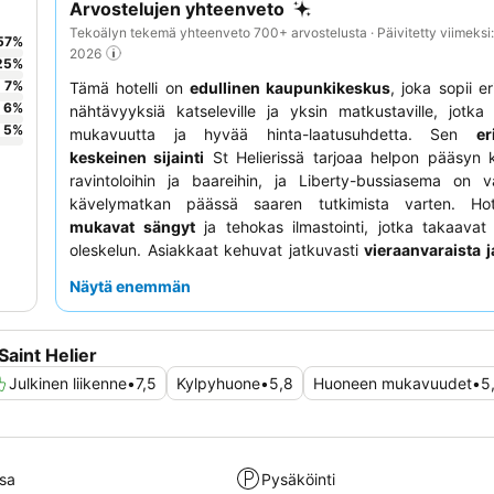
Arvostelujen yhteenveto
Tekoälyn tekemä yhteenveto 700+ arvostelusta · Päivitetty viimeksi
57
%
2026
25
%
7
%
Tämä hotelli on
edullinen kaupunkikeskus
, joka sopii e
6
%
nähtävyyksiä katseleville ja yksin matkustaville, jotka
5
%
mukavuutta ja hyvää hinta-laatusuhdetta. Sen
er
keskeinen sijainti
St Helierissä tarjoaa helpon pääsyn 
ravintoloihin ja baareihin, ja Liberty-bussiasema on v
kävelymatkan päässä saaren tutkimista varten. Hot
mukavat sängyt
ja tehokas ilmastointi, jotka takaavat 
oleskelun. Asiakkaat kehuvat jatkuvasti
vieraanvaraista j
henkilökuntaa
sekä lämmintä, tuoretta ja moni
Näytä enemmän
aamiaisbuffetia. Rauhallisemman kokemuksen saamiseksi
pyytää huonetta puutarhan puolelta.
aint Helier
Julkinen liikenne
•
7,5
Kylpyhuone
•
5,8
Huoneen mukavuudet
•
5
sa
Pysäköinti