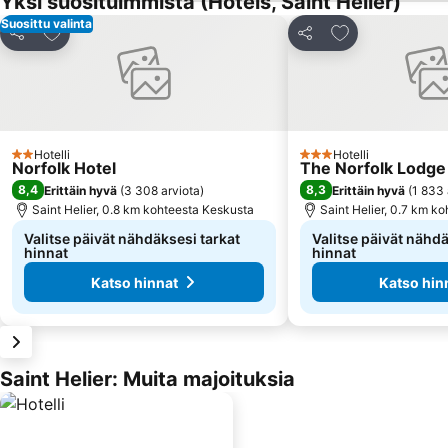
Yksi suosituimmista (Hotels, Saint Helier)
Suosittu valinta
Lisää suosikkeihin
Lisää suosikkei
Jaa
Jaa
Hotelli
Hotelli
2 Tähtiluokitus
3 Tähtiluokitus
Norfolk Hotel
The Norfolk Lodge
8,4
8,3
Erittäin hyvä
(
3 308 arviota
)
Erittäin hyvä
(
1 833 
Saint Helier, 0.8 km kohteesta Keskusta
Saint Helier, 0.7 km k
Valitse päivät nähdäksesi tarkat
Valitse päivät nähdä
hinnat
hinnat
Katso hinnat
Katso hin
Saint Helier: Muita majoituksia