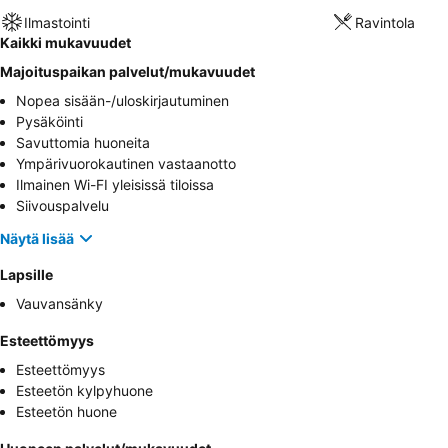
Ilmastointi
Ravintola
Kaikki mukavuudet
Majoituspaikan palvelut/mukavuudet
Nopea sisään-/uloskirjautuminen
Pysäköinti
Savuttomia huoneita
Ympärivuorokautinen vastaanotto
Ilmainen Wi-FI yleisissä tiloissa
Siivouspalvelu
Näytä lisää
Lapsille
Vauvansänky
Esteettömyys
Esteettömyys
Esteetön kylpyhuone
Esteetön huone