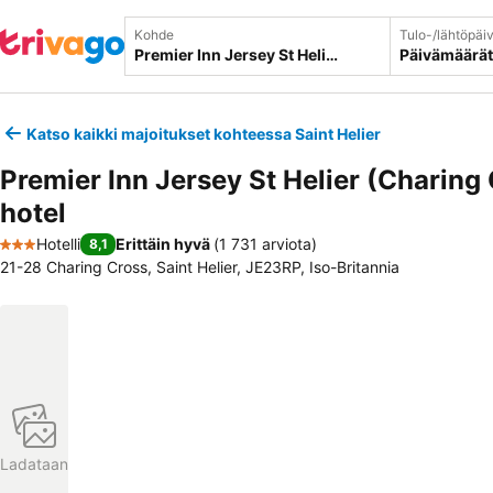
Kohde
Tulo-/lähtöpäi
Päivämäärät
Katso kaikki majoitukset kohteessa Saint Helier
Premier Inn Jersey St Helier (Charing
hotel
Hotelli
Erittäin hyvä
(
1 731 arviota
)
8,1
3 Tähtiluokitus
21-28 Charing Cross, Saint Helier, JE23RP, Iso-Britannia
Ladataan