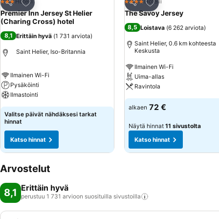
Lisää suosikkeihin
Lisää suosikkeihin
Hotelli
Hotelli
3 Tähtiluokitus
4 Tähtiluokitus
Jaa
Jaa
Premier Inn Jersey St Helier
The Savoy Jersey
(Charing Cross) hotel
8,5
Loistava
(
6 262 arviota
)
8,1
Erittäin hyvä
(
1 731 arviota
)
Saint Helier, 0.6 km kohteesta
Keskusta
Saint Helier, Iso-Britannia
Ilmainen Wi-Fi
Ilmainen Wi-Fi
Uima-allas
Pysäköinti
Ravintola
Ilmastointi
72 €
alkaen
Valitse päivät nähdäksesi tarkat
hinnat
Näytä hinnat
11 sivustolta
Katso hinnat
Katso hinnat
Arvostelut
Erittäin hyvä
8,1
perustuu 1 731 arvioon suosituilla
sivustoilla