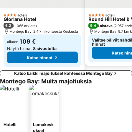
Hotelli
Hotelli
4 Tähtiluokitus
5 Tähtiluokitus
Gloriana Hotel
Round Hill Hotel & 
6,2
9,4
(
1 066 arviota
)
Loistava
(
2 957 arvi
Montego Bay, 2.4 km kohteesta Keskusta
Montego Bay, 9.7 km 
Valitse päivät nähdä
109 €
alkaen
hinnat
Näytä hinnat
8 sivustolta
Katso hin
Katso hinnat
Katso kaikki majoitukset kohteessa Montego Bay
Montego Bay: Muita majoituksia
Hotelli
Lomakesk
ukset