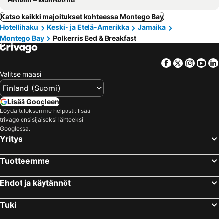
Hotellit – Mandeville
Katso kaikki majoitukset kohteessa Montego Bay
Hotellihaku
Keski- ja Etelä-Amerikka
Jamaika
Montego Bay
Polkerris Bed & Breakfast
Facebook
Twitter
Insta
Yo
Valitse maasi
Lisää Googleen
Löydä tuloksemme helposti: lisää
trivago ensisijaiseksi lähteeksi
Googlessa.
Yritys
Tuotteemme
Ehdot ja käytännöt
Tuki