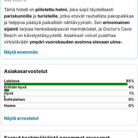
Tämä hotelli on
piilotettu helmi
, joka sopii täydellisesti
pariskunnille
ja
turisteille
, jotka etsivät rauhallista pakopaikkaa
ja helppoa pääsyä paikallisiin nähtävyyksiin. Sen
erinomainen
sijainti
tarjoaa henkeäsalpaavat merinäköalat, ja Doctor's Cave
Beach on kävelyetäisyydellä. Asiakkaat voivat pulahtaa
virkistävään
ympäri vuorokauden avoinna olevaan uima-
altaaseen
tai rentoutua hyvin varustellussa pelihuoneessa.
Näytä enemmän
Poikkeuksellinen henkilökunta saa jatkuvasti kiitosta lämpimästä
vieraanvaraisuudestaan ja henkilökohtaisesta palvelustaan,
jotka täydentävät herkullista ja monipuolista aamiaista, joka
Asiakasarvostelut
sisältää aitoja jamaikalaisia ruokia. Parhaan kokemuksen
saamiseksi kannattaa pyytää huonetta, jossa on suuri
Loistava
95
%
panoraamaikkuna, jotta merinäköaloista voi nauttia täysin.
Erittäin hyvä
4
%
Hyvä
1
%
Kohtalainen
0
%
Huono
0
%
Näytä arvostelut
Saanut keskimääräistä paremmat arvosanat