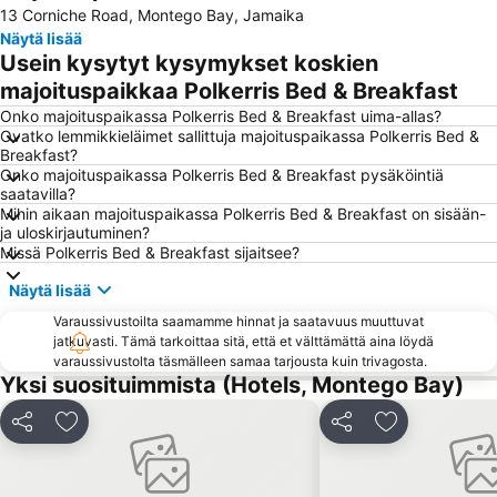
13 Corniche Road, Montego Bay, Jamaika
Näytä lisää
Usein kysytyt kysymykset koskien
majoituspaikkaa Polkerris Bed & Breakfast
Onko majoituspaikassa Polkerris Bed & Breakfast uima-allas?
Ovatko lemmikkieläimet sallittuja majoituspaikassa Polkerris Bed &
Breakfast?
Onko majoituspaikassa Polkerris Bed & Breakfast pysäköintiä
saatavilla?
Mihin aikaan majoituspaikassa Polkerris Bed & Breakfast on sisään-
ja uloskirjautuminen?
Missä Polkerris Bed & Breakfast sijaitsee?
Näytä lisää
Varaussivustoilta saamamme hinnat ja saatavuus muuttuvat
jatkuvasti. Tämä tarkoittaa sitä, että et välttämättä aina löydä
varaussivustolta täsmälleen samaa tarjousta kuin trivagosta.
Yksi suosituimmista (Hotels, Montego Bay)
Jaa
Lisää suosikkeihin
Jaa
Lisää suosikk