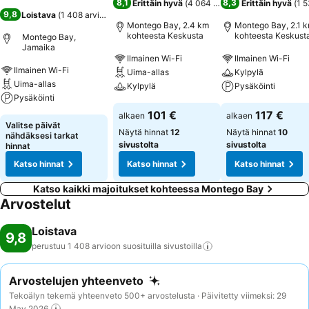
8,1
8,3
Erittäin hyvä
(
4 064 arviota
)
Erittäin hyvä
(
1 5
9,8
Loistava
(
1 408 arviota
)
Montego Bay, 2.4 km
Montego Bay, 2.1 
kohteesta Keskusta
kohteesta Keskust
Montego Bay,
Jamaika
Ilmainen Wi-Fi
Ilmainen Wi-Fi
Ilmainen Wi-Fi
Uima-allas
Kylpylä
Uima-allas
Kylpylä
Pysäköinti
Pysäköinti
101 €
117 €
alkaen
alkaen
Valitse päivät
Näytä hinnat
12
Näytä hinnat
10
nähdäksesi tarkat
sivustolta
sivustolta
hinnat
Katso hinnat
Katso hinnat
Katso hinnat
Katso kaikki majoitukset kohteessa Montego Bay
Arvostelut
Loistava
9,8
perustuu 1 408 arvioon suosituilla
sivustoilla
Arvostelujen yhteenveto
Tekoälyn tekemä yhteenveto 500+ arvostelusta · Päivitetty viimeksi: 29
May 2026