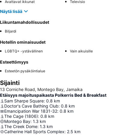
Avattavat ikkunat
Televisio
Näytä lisää
Liikuntamahdollisuudet
Biljardi
Hotellin ominaisuudet
LGBTQ+ -ystävällinen
Vain aikuisille
Esteettömyys
Esteetön pysäköintialue
Sijainti
13 Corniche Road, Montego Bay, Jamaika
Etäisyys majoituspaikasta Polkerris Bed & Breakfast
Sam Sharpe Square
:
0.8
km
Doctor's Cave Bathing Club
:
0.8
km
Emancipation War 1831-32
:
0.8
km
The Cage (1806)
:
0.8
km
Montego Bay
:
1.3
km
The Creek Dome
:
1.3
km
Catherine Hall Sports Complex
:
2.5
km