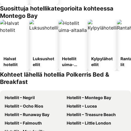
Suosittuja hotellikategorioita kohteessa
Montego Bay
Halvat
Luksushot
Hotellit
Kylpylähot
Rant
hotellit
ellit
uima-
ellit
lit
altaalla
Kohteet lähellä hotellia Polkerris Bed &
Breakfast
Hotellit – Negril
Hotellit – Montego Bay
Hotellit – Ocho Rios
Hotellit – Lucea
Hotellit – Runaway Bay
Hotellit – Treasure Beach
Hotellit – Falmouth
Hotellit – Little London