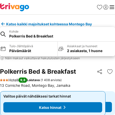
Suosikit
Kirjaud
Val
Katso kaikki majoitukset kohteessa Montego Bay
Kohde
Polkerris Bed & Breakfast
Tulo-/lähtöpäivä
Asiakkaat ja huoneet
Päivämäärät
2 asiakasta, 1 huone
Näin maksut vaikuttavat hakutulosten järjestykseen
Polkerris Bed & Breakfast
Jaa
Li
Hotelli
9,8
Loistava
(
1 408 arviota
)
3 Tähtiluokitus
13 Corniche Road, Montego Bay, Jamaika
Valitse päivät nähdäksesi tarkat hinnat
Valitse päivät nähdäksesi tarkat hinnat
Katso hinnat
Katso hinnat