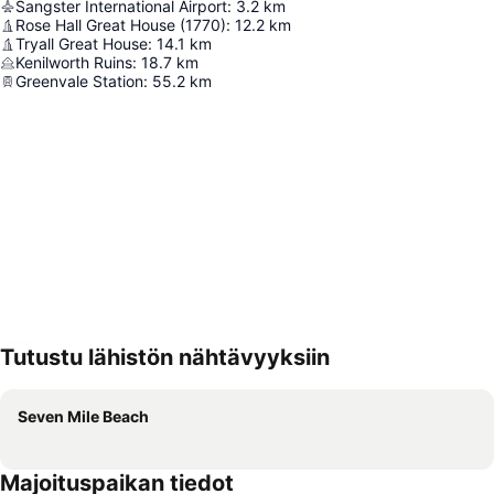
Sangster International Airport
:
3.2
km
Rose Hall Great House (1770)
:
12.2
km
Tryall Great House
:
14.1
km
Kenilworth Ruins
:
18.7
km
Greenvale Station
:
55.2
km
Tutustu lähistön nähtävyyksiin
Laajenna kartta
Seven Mile Beach
Majoituspaikan tiedot