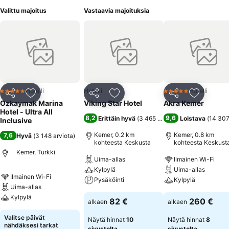
Valittu majoitus
Vastaavia majoituksia
Hotelli
Hotelli
Hotelli
5 Tähtiluokitus
5 Tähtiluokitus
Jaa
Lisää suosikkeihin
Jaa
Lisää suosikkeihin
Jaa
Lisää suo
Ozkaymak Marina
Viking Star Hotel
Akra Kemer
Hotel - Ultra All
8,2
9,6
Erittäin hyvä
(
3 465 arviota
)
Loistava
(
14 307
Inclusive
Kemer, 0.2 km
Kemer, 0.8 km
7,6
Hyvä
(
3 148 arviota
)
kohteesta Keskusta
kohteesta Keskust
Kemer, Turkki
Uima-allas
Ilmainen Wi-Fi
Kylpylä
Uima-allas
Ilmainen Wi-Fi
Pysäköinti
Kylpylä
Uima-allas
Kylpylä
82 €
260 €
alkaen
alkaen
Valitse päivät
Näytä hinnat
10
Näytä hinnat
8
nähdäksesi tarkat
sivustolta
sivustolta