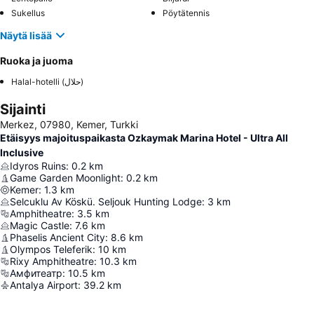
Sukellus
Pöytätennis
Näytä lisää
Ruoka ja juoma
Halal-hotelli (حلال)
Sijainti
Merkez, 07980, Kemer, Turkki
Etäisyys majoituspaikasta Ozkaymak Marina Hotel - Ultra All
Inclusive
Idyros Ruins
:
0.2
km
Game Garden Moonlight
:
0.2
km
Kemer
:
1.3
km
Selcuklu Av Köskü. Seljouk Hunting Lodge
:
3
km
Amphitheatre
:
3.5
km
Magic Castle
:
7.6
km
Phaselis Ancient City
:
8.6
km
Olympos Teleferik
:
10
km
Rixy Amphitheatre
:
10.3
km
Амфитеатр
:
10.5
km
Antalya Airport
:
39.2
km