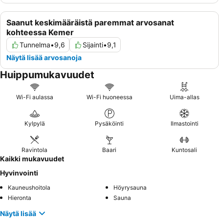
Saanut keskimääräistä paremmat arvosanat
kohteessa Kemer
Tunnelma
•
9,6
Sijainti
•
9,1
Näytä lisää arvosanoja
Huippumukavuudet
Wi-Fi aulassa
Wi-Fi huoneessa
Uima-allas
Kylpylä
Pysäköinti
Ilmastointi
Ravintola
Baari
Kuntosali
Kaikki mukavuudet
Hyvinvointi
Kauneushoitola
Höyrysauna
Hieronta
Sauna
Näytä lisää