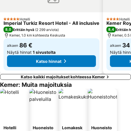
Hotelli
Hotelli
5 Tähtiluokitus
4 Tähtiluokit
Imperial Turkiz Resort Hotel - All inclusive
Kemer Roy
8,0
8,4
Erittäin hyvä
(
2 299 arviota
)
Erittäin 
Kemer, 1.0 km kohteesta Keskusta
Kemer, 0.5
86 €
34
alkaen
alkaen
Näytä hinnat
1 sivustolta
Näytä hin
Katso hinnat
Katso kaikki majoitukset kohteessa Kemer
Kemer: Muita majoituksia
Hotelli
Huoneisto
Lomakesk
Huoneisto