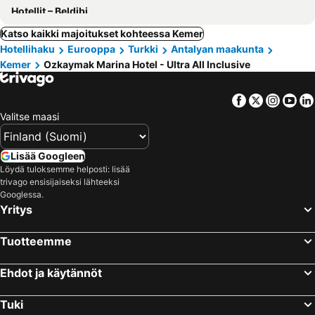
Hotellit – Beldibi
Katso kaikki majoitukset kohteessa Kemer
Hotellihaku
Eurooppa
Turkki
Antalyan maakunta
Kemer
Ozkaymak Marina Hotel - Ultra All Inclusive
Facebook
Twitter
Insta
Yo
Valitse maasi
Lisää Googleen
Löydä tuloksemme helposti: lisää
trivago ensisijaiseksi lähteeksi
Googlessa.
Yritys
Tuotteemme
Ehdot ja käytännöt
Tuki