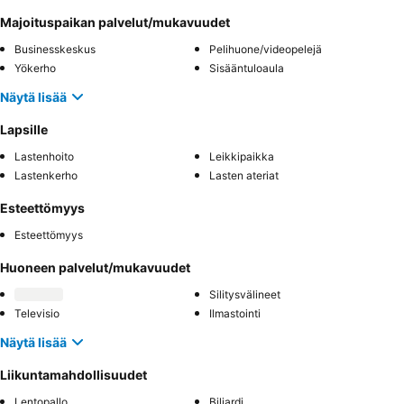
Majoituspaikan palvelut/mukavuudet
Businesskeskus
Pelihuone/videopelejä
Yökerho
Sisääntuloaula
Näytä lisää
Lapsille
Lastenhoito
Leikkipaikka
Lastenkerho
Lasten ateriat
Esteettömyys
Esteettömyys
Huoneen palvelut/mukavuudet
Silitysvälineet
Televisio
Ilmastointi
Näytä lisää
Liikuntamahdollisuudet
Lentopallo
Biljardi