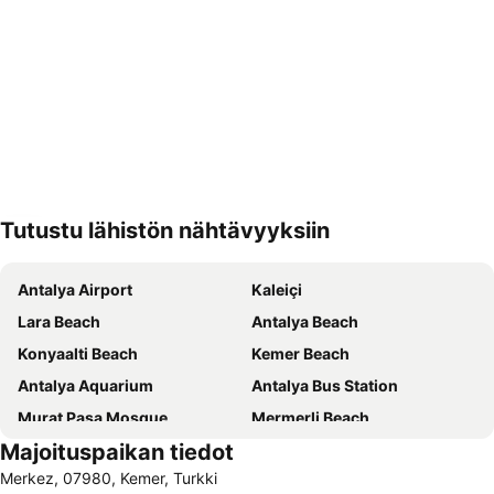
Tutustu lähistön nähtävyyksiin
Laajenna kartta
Antalya Airport
Kaleiçi
Lara Beach
Antalya Beach
Konyaalti Beach
Kemer Beach
Antalya Aquarium
Antalya Bus Station
Murat Paşa Mosque
Mermerli Beach
Majoituspaikan tiedot
Turist Beach
Kaya Eagles Golf Club
Merkez, 07980, Kemer, Turkki
Kemer Merkez Batı Public Beach
Clock Tower