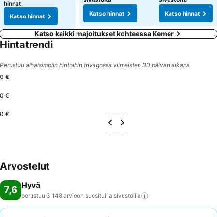
hinnat
Katso hinnat
Katso hinnat
Katso hinnat
Katso kaikki majoitukset kohteessa Kemer
Hintatrendi
Perustuu alhaisimpiin hintoihin trivagossa viimeisten 30 päivän aikana
0 €
0 €
0 €
Arvostelut
Hyvä
7,6
perustuu 3 148 arvioon suosituilla
sivustoilla