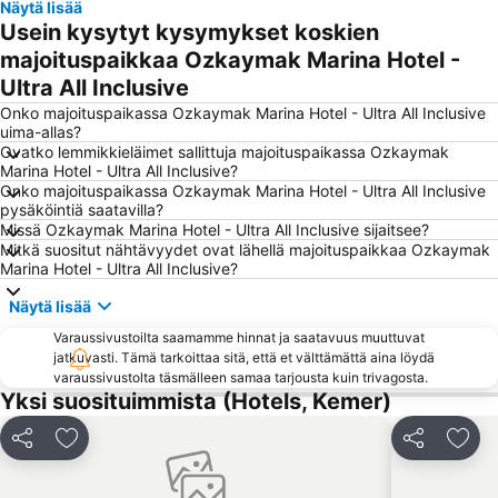
Näytä lisää
Lara Dido Beach
Bazaar Kemer
Usein kysytyt kysymykset koskien
Tekirova Beach
Sarisu Public Beach
majoituspaikkaa Ozkaymak Marina Hotel -
Ultra All Inclusive
Phaselis
Waterhill Park
Onko majoituspaikassa Ozkaymak Marina Hotel - Ultra All Inclusive
50th International Antalya Golden Orange Film Festival
Antalya Expo Center
uima-allas?
Beldibi Ataturk Parki Halk Plaji
Karaalioglu Parkı
Ovatko lemmikkieläimet sallittuja majoituspaikassa Ozkaymak
Marina Hotel - Ultra All Inclusive?
Ataturk's House and Museum
Gazipasa Ogretmenevi Beach
Onko majoituspaikassa Ozkaymak Marina Hotel - Ultra All Inclusive
pysäköintiä saatavilla?
Anatolian Park
Duden Waterfalls
Missä Ozkaymak Marina Hotel - Ultra All Inclusive sijaitsee?
Mardan Spor Kompleksi
Kemer Limani
Mitkä suositut nähtävyydet ovat lähellä majoituspaikkaa Ozkaymak
Marina Hotel - Ultra All Inclusive?
Kemer Marina
Kemer Merkez Dogu Public Beach
Näytä lisää
Tahtali Aerial Cableway
Setur Antalya Marina
Varaussivustoilta saamamme hinnat ja saatavuus muuttuvat
Migros
Antalya Museum
jatkuvasti. Tämä tarkoittaa sitä, että et välttämättä aina löydä
Beach Cafe
Akseki
varaussivustolta täsmälleen samaa tarjousta kuin trivagosta.
Yksi suosituimmista (Hotels, Kemer)
Sammy
Jaa
Lisää suosikkeihin
Jaa
Lisä