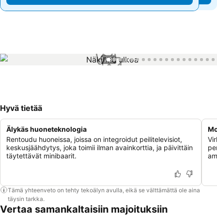
1 / 30
Hyvä tietää
Älykäs huoneteknologia
Mo
Rentoudu huoneissa, joissa on integroidut peilitelevisiot,
Vi
keskusjäähdytys, joka toimii ilman avainkorttia, ja päivittäin
pe
täytettävät minibaarit.
am
Tämä yhteenveto on tehty tekoälyn avulla, eikä se välttämättä ole aina
täysin tarkka.
Vertaa samankaltaisiin majoituksiin