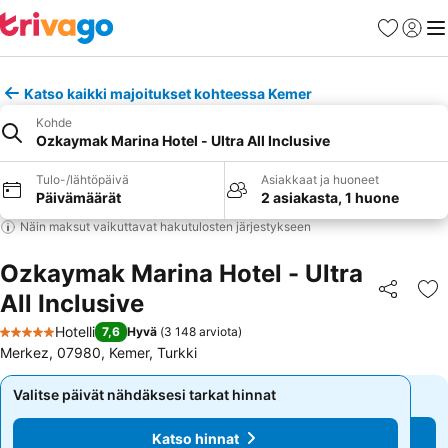
Suosikit
Kirjaud
Val
Katso kaikki majoitukset kohteessa Kemer
Kohde
Ozkaymak Marina Hotel - Ultra All Inclusive
Tulo-/lähtöpäivä
Asiakkaat ja huoneet
Päivämäärät
2 asiakasta, 1 huone
Näin maksut vaikuttavat hakutulosten järjestykseen
Ozkaymak Marina Hotel - Ultra
All Inclusive
Jaa
Li
Hotelli
7,6
Hyvä
(
3 148 arviota
)
5 Tähtiluokitus
Merkez, 07980, Kemer, Turkki
Valitse päivät nähdäksesi tarkat hinnat
Valitse päivät nähdäksesi tarkat hinnat
Katso hinnat
Katso hinnat