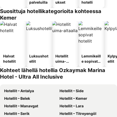
palveluilla
ukset
hotelli
Suosittuja hotellikategorioita kohteessa
Kemer
Halvat
Luksushot
Hotellit
Lemmikeill
Kylp
hotellit
ellit
uima-
e sopivat
ellit
altaalla
hotellit
Kohteet lähellä hotellia Ozkaymak Marina
Hotel - Ultra All Inclusive
Hotellit – Antalya
Hotellit – Side
Hotellit – Belek
Hotellit – Kemer
Hotellit – Manavgat
Hotellit – Lara
Hotellit – Serik
Hotellit – Titreyengöl