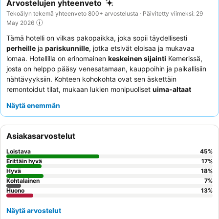
Arvostelujen yhteenveto
Tekoälyn tekemä yhteenveto 800+ arvostelusta · Päivitetty viimeksi: 29
May 2026
Tämä hotelli on vilkas pakopaikka, joka sopii täydellisesti
perheille
ja
pariskunnille
, jotka etsivät eloisaa ja mukavaa
lomaa. Hotellilla on erinomainen
keskeinen sijainti
Kemerissä,
josta on helppo pääsy venesatamaan, kauppoihin ja paikallisiin
nähtävyyksiin. Kohteen kohokohta ovat sen äskettäin
remontoidut tilat, mukaan lukien monipuoliset
uima-altaat
vesiliukumäkineen ja rentouttava spa-kompleksi. Asiakkaat
Näytä enemmän
kehuvat jatkuvasti poikkeuksellisen ystävällistä ja huomaavaista
henkilökuntaa sekä herkullista ja monipuolista buffetaamiaista,
erityisesti viimeisimpien remonttien jälkeen. Rauhallisempaa
Asiakasarvostelut
kokemusta varten kannattaa pyytää huonetta puutarhan
puolelta.
Loistava
45
%
Erittäin hyvä
17
%
Hyvä
18
%
Kohtalainen
7
%
Huono
13
%
Näytä arvostelut