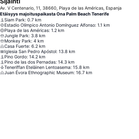
Sijainti
Av. V Centenario, 11, 38660, Playa de las Américas, Espanja
Etäisyys majoituspaikasta Ona Palm Beach Tenerife
Siam Park
:
0.7
km
Estadio Olímpico Antonio Domínguez Alfonso
:
1.1
km
Playa de las Américas
:
1.2
km
Jungle Park
:
3.8
km
Monkey Park
:
4
km
Casa Fuerte
:
6.2
km
Iglesia San Pedro Apóstol
:
13.8
km
Pino Gordo
:
14.2
km
Pino de las dos Pernadas
:
14.3
km
Teneriffan Eteläinen Lentoasema
:
15.8
km
Juan Évora Ethnographic Museum
:
16.7
km