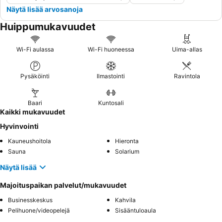
Näytä lisää arvosanoja
Huippumukavuudet
Wi-Fi aulassa
Wi-Fi huoneessa
Uima-allas
Pysäköinti
Ilmastointi
Ravintola
Baari
Kuntosali
Kaikki mukavuudet
Hyvinvointi
Kauneushoitola
Hieronta
Sauna
Solarium
Näytä lisää
Majoituspaikan palvelut/mukavuudet
Businesskeskus
Kahvila
Pelihuone/videopelejä
Sisääntuloaula