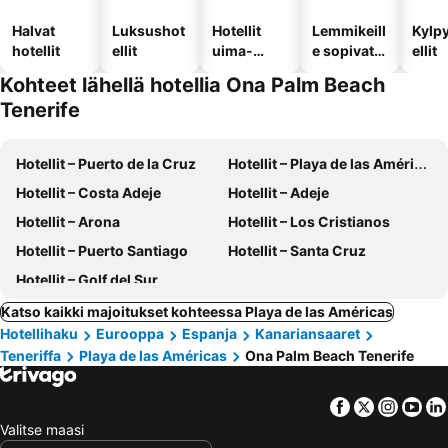
Halvat
Luksushot
Hotellit
Lemmikeill
Kylp
hotellit
ellit
uima-
e sopivat
ellit
altaalla
hotellit
Kohteet lähellä hotellia Ona Palm Beach
Tenerife
Hotellit – Puerto de la Cruz
Hotellit – Playa de las Américas
Hotellit – Costa Adeje
Hotellit – Adeje
Hotellit – Arona
Hotellit – Los Cristianos
Hotellit – Puerto Santiago
Hotellit – Santa Cruz
Hotellit – Golf del Sur
Katso kaikki majoitukset kohteessa Playa de las Américas
Hotellihaku
Eurooppa
Espanja
Kanariansaaret
Teneriffa
Playa de las Américas
Ona Palm Beach Tenerife
Facebook
Twitter
Insta
Yo
Valitse maasi