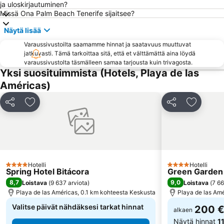
ja uloskirjautuminen?
La Caleta
Tenerife Pearl
Missä Ona Palm Beach Tenerife sijaitsee?
Puertito de Armeñime
Loro Parque
Näytä lisää
Playa Jardín
Aqualand
Varaussivustoilta saamamme hinnat ja saatavuus muuttuvat
Centro Comercial Safari
Centro Comercial El Duque
jatkuvasti. Tämä tarkoittaa sitä, että et välttämättä aina löydä
varaussivustolta täsmälleen samaa tarjousta kuin trivagosta.
Playa de Los Guíos
Complejo Playa Jardín
Yksi suosituimmista (Hotels, Playa de las
Playa de Santiago
La Pinta
Américas)
La Caleta
Playa de Las Galletas
Jaa
Lisää suosikkeihin
Jaa
Lisää su
Mercadillo de Alcalá
Teleférico del Teide
San Fernando
Parque Taoro
Jardín Botánico
Bananera El Guanche
Calle de San Telmo
del Camison
Hotelli
Hotelli
4 Tähtiluokitus
Corpus Cristi
Playa de la Tejita
4 Tähtiluokitus
Spring Hotel Bitácora
Green Garden
8,7
9,0
Loistava
(
9 637 arviota
)
Loistava
(
7 66
Playa de las Américas, 0.1 km kohteesta Keskusta
Playa de las Amé
Valitse päivät nähdäksesi tarkat hinnat
200 
alkaen
Näytä hinnat
1