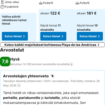
Uima-allas
Kylpylä
Kylpylä
Pysäköinti
Katso hinnat
Katso hinnat
122 €
161 €
alkaen
alkaen
Katso hinnat
Valitse päivät
nähdäksesi tarkat
hinnat
Näytä hinnat
11
Näytä hinnat
15
sivustolta
sivustolta
Katso hinnat
Katso hinnat
Katso hinnat
Katso kaikki majoitukset kohteessa Playa de las Américas
Arvostelut
Hyvä
7,6
perustuu 14 226 arvioon suosituilla
sivustoilla
Arvostelujen yhteenveto
Tekoälyn tekemä yhteenveto 1 000+ arvostelusta · Päivitetty viimeksi: 29
May 2026
Tämä hotelli on vilkas rantalomakohde, joka sopii erinomaisesti
perheille
,
pariskunnille
ja
turisteille
, jotka etsivät
mukaansatempaavaa ja kätevää lomakokemusta. Sen