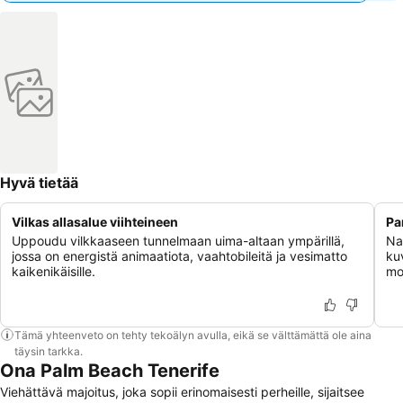
Hyvä tietää
Vilkas allasalue viihteineen
Pa
Uppoudu vilkkaaseen tunnelmaan uima-altaan ympärillä,
Na
jossa on energistä animaatiota, vaahtobileitä ja vesimatto
ku
kaikenikäisille.
mo
Tämä yhteenveto on tehty tekoälyn avulla, eikä se välttämättä ole aina
täysin tarkka.
Ona Palm Beach Tenerife
Viehättävä majoitus, joka sopii erinomaisesti perheille, sijaitsee