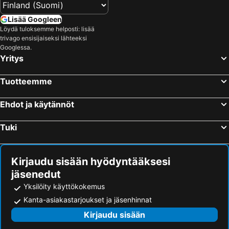
Lisää Googleen
Löydä tuloksemme helposti: lisää
trivago ensisijaiseksi lähteeksi
Googlessa.
Yritys
Tuotteemme
Ehdot ja käytännöt
Tuki
Kirjaudu sisään hyödyntääksesi
jäsenedut
Yksilöity käyttökokemus
Kanta-asiakastarjoukset ja jäsenhinnat
Kirjaudu sisään