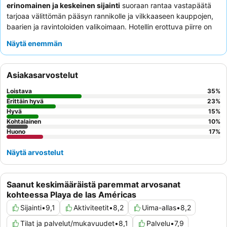
erinomainen ja keskeinen sijainti
suoraan rantaa vastapäätä
tarjoaa välittömän pääsyn rannikolle ja vilkkaaseen kauppojen,
baarien ja ravintoloiden valikoimaan. Hotellin erottuva piirre on
sen
suuri uima-allasalue
, jota täydentää mukaansatempaava
Näytä enemmän
animaatiotiimi
, joka järjestää monipuolisia aktiviteetteja
kaikenikäisille. Asiakkaat kehuvat jatkuvasti
ammattitaitoista ja
avuliasta henkilökuntaa
, erityisesti vastaanoton ja
Asiakasarvostelut
asiakassuhteiden tiimejä, sekä kattavaa
aamiaispöytää
sen
tuoreine ja vaihtelevine valikoimineen. Rauhallisempaa
Loistava
35
%
kokemusta etsivien asiakkaiden kannattaa harkita huonetta,
Erittäin hyvä
23
%
joka ei ole vilkkaan Veronicas-kadun puolella.
Hyvä
15
%
Kohtalainen
10
%
Huono
17
%
Näytä arvostelut
Saanut keskimääräistä paremmat arvosanat
kohteessa Playa de las Américas
Sijainti
•
9,1
Aktiviteetit
•
8,2
Uima-allas
•
8,2
Tilat ja palvelut/mukavuudet
•
8,1
Palvelu
•
7,9