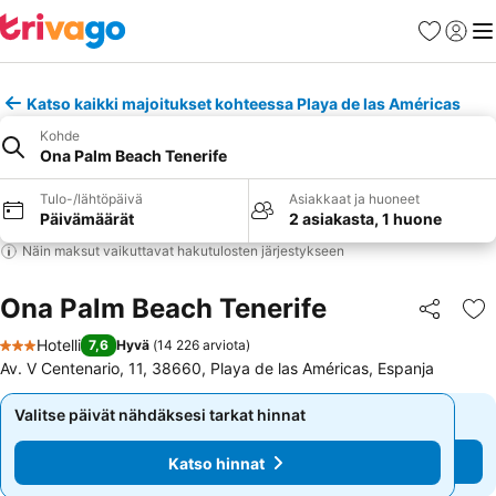
Suosikit
Kirjaud
Val
Katso kaikki majoitukset kohteessa Playa de las Américas
Kohde
Ona Palm Beach Tenerife
Tulo-/lähtöpäivä
Asiakkaat ja huoneet
Päivämäärät
2 asiakasta, 1 huone
Näin maksut vaikuttavat hakutulosten järjestykseen
Ona Palm Beach Tenerife
Jaa
Li
Hotelli
7,6
Hyvä
(
14 226 arviota
)
3 Tähtiluokitus
Av. V Centenario, 11, 38660, Playa de las Américas, Espanja
Valitse päivät nähdäksesi tarkat hinnat
Valitse päivät nähdäksesi tarkat hinnat
Katso hinnat
Katso hinnat