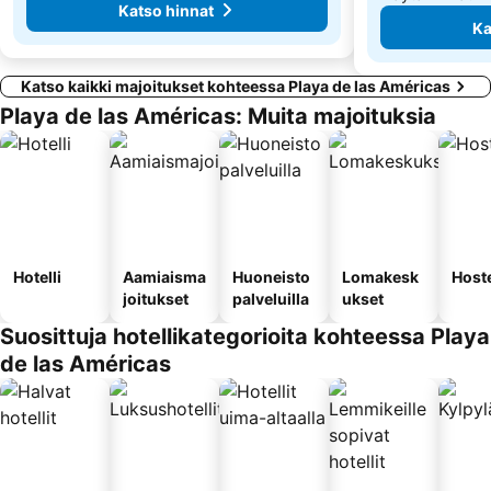
Katso hinnat
Ka
Katso kaikki majoitukset kohteessa Playa de las Américas
Playa de las Américas: Muita majoituksia
Hotelli
Aamiaisma
Huoneisto
Lomakesk
Hoste
joitukset
palveluilla
ukset
Suosittuja hotellikategorioita kohteessa Playa
de las Américas