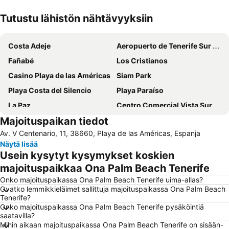
Tutustu lähistön nähtävyyksiin
Laajenna kartta
Costa Adeje
Aeropuerto de Tenerife Sur Reina Sofía
Fañabé
Los Cristianos
Casino Playa de las Américas
Siam Park
Playa Costa del Silencio
Playa Paraíso
La Paz
Centro Comercial Vista Sur
Majoituspaikan tiedot
Amarilla Golf
Playa de Torviscas
Av. V Centenario, 11, 38660, Playa de las Américas, Espanja
Costa Adeje-El
Punta Brava
Näytä lisää
Puerto Colón
Teide National Park
Usein kysytyt kysymykset koskien
Centro
Plaza del Charco
majoituspaikkaa Ona Palm Beach Tenerife
Lago Martiánez
Playa de Las Vistas
Onko majoituspaikassa Ona Palm Beach Tenerife uima-allas?
Ovatko lemmikkieläimet sallittuja majoituspaikassa Ona Palm Beach
Puerto de Los Gigantes
Acantilados de los Gigantes
Tenerife?
Onko majoituspaikassa Ona Palm Beach Tenerife pysäköintiä
Playa Martiánez
Del Duque
saatavilla?
El Puerto
Troya I y II
Mihin aikaan majoituspaikassa Ona Palm Beach Tenerife on sisään-