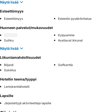
Näytä lisää
Esteettömyys
Esteettömyys
Esteetön pysäköintialue
Huoneen palvelut/mukavuudet
Kylpyamme
Suihku
Avattavat ikkunat
Näytä lisää
Liikuntamahdollisuudet
Biljardi
Golfkenttä
Sukellus
Hotellin teema/tyyppi
Lentokenttähotelli
Lapsille
Järjestettyjä aktiviteetteja lapsille