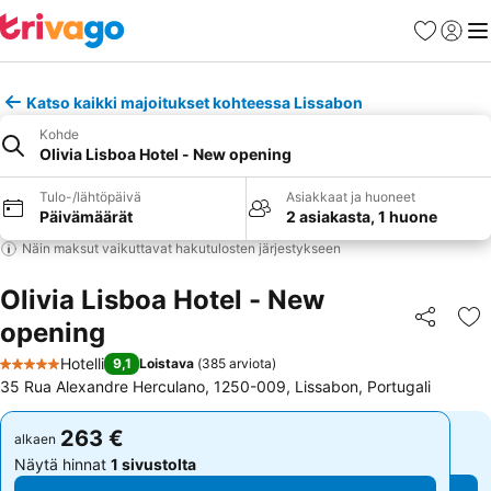
Suosikit
Kirjaud
Val
Katso kaikki majoitukset kohteessa Lissabon
Kohde
Olivia Lisboa Hotel - New opening
Tulo-/lähtöpäivä
Asiakkaat ja huoneet
Päivämäärät
2 asiakasta, 1 huone
Näin maksut vaikuttavat hakutulosten järjestykseen
Olivia Lisboa Hotel - New
opening
Jaa
Li
Hotelli
9,1
Loistava
(
385 arviota
)
5 Tähtiluokitus
35 Rua Alexandre Herculano, 1250-009, Lissabon, Portugali
263 €
263 €
alkaen
alkaen
Näytä hinnat
1 sivustolta
Näytä hinnat
1 sivustolta