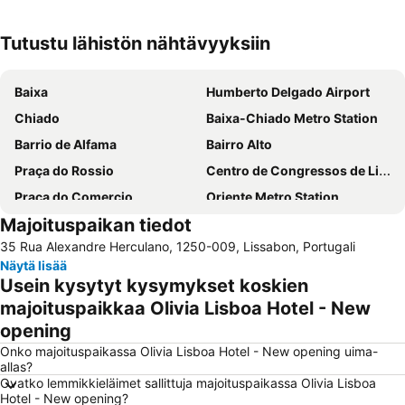
Tutustu lähistön nähtävyyksiin
Laajenna kartta
Baixa
Humberto Delgado Airport
Chiado
Baixa-Chiado Metro Station
Barrio de Alfama
Bairro Alto
Praça do Rossio
Centro de Congressos de Lisboa
Praça do Comercio
Oriente Metro Station
Majoituspaikan tiedot
Rossio railway station
Avenida da Liberdade
35 Rua Alexandre Herculano, 1250-009, Lissabon, Portugali
Aeroporto Metro Station
FIL Feira Internacional de Lisboa
Näytä lisää
Parque Eduardo VII
MEO Arena
Usein kysytyt kysymykset koskien
Garo do Oriente
Estorillin kasino
majoituspaikkaa Olivia Lisboa Hotel - New
opening
Cais do Sodré Metro Station
Lisbon Orient Station
Onko majoituspaikassa Olivia Lisboa Hotel - New opening uima-
Lisboa
Caparica beach
allas?
Castelo de Sao Jorge
Centro Colombo
Ovatko lemmikkieläimet sallittuja majoituspaikassa Olivia Lisboa
Hotel - New opening?