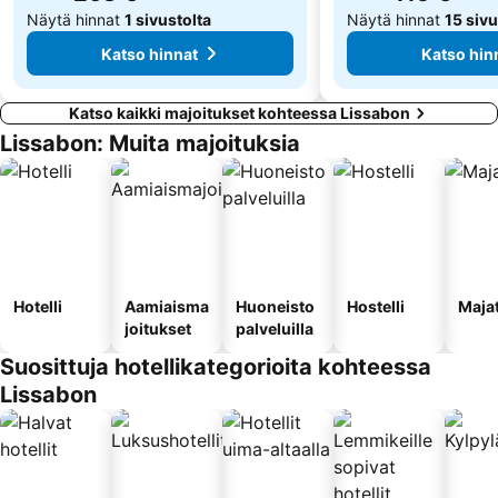
Näytä hinnat
1 sivustolta
Näytä hinnat
15 sivu
Katso hinnat
Katso hin
Katso kaikki majoitukset kohteessa Lissabon
Lissabon: Muita majoituksia
Hotelli
Aamiaisma
Huoneisto
Hostelli
Maja
joitukset
palveluilla
Suosittuja hotellikategorioita kohteessa
Lissabon