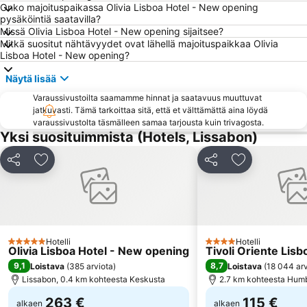
Parque Metro Station
Saldanha Metro Station
Onko majoituspaikassa Olivia Lisboa Hotel - New opening
pysäköintiä saatavilla?
Algés Beach
Alameda Metro Station
Missä Olivia Lisboa Hotel - New opening sijaitsee?
Albufeira Lagoon
Rossio Metro Station
Mitkä suositut nähtävyydet ovat lähellä majoituspaikkaa Olivia
Lisboa Hotel - New opening?
Belém
Marques de Pombal
Näytä lisää
Rato Metro Station
Arroios Metro Station
Varaussivustoilta saamamme hinnat ja saatavuus muuttuvat
Parque das Nações
Carcavelos
jatkuvasti. Tämä tarkoittaa sitä, että et välttämättä aina löydä
Praia do Tamariz
Jardim do Principe Real
varaussivustolta täsmälleen samaa tarjousta kuin trivagosta.
Yksi suosituimmista (Hotels, Lissabon)
Akvaario
Anjos
Centro Cultural de Belem
Quinta da Marinha Golf Resort
Jaa
Lisää suosikkeihin
Jaa
Lisää suosikk
Saldanha Residence
Graça
Ericeira beach
Comporta beach
Terminal do Rossio
Praça Luís de Camões
Martim Moniz
Campo de Ourique
Hotelli
Hotelli
5 Tähtiluokitus
4 Tähtiluokitus
Olivia Lisboa Hotel - New opening
Tivoli Oriente Lisb
9,1
8,7
Loistava
(
385 arviota
)
Loistava
(
18 044 arv
Lissabon, 0.4 km kohteesta Keskusta
2.7 km kohteesta Humb
263 €
115 €
alkaen
alkaen