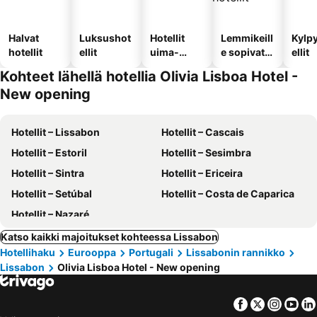
Halvat
Luksushot
Hotellit
Lemmikeill
Kylp
hotellit
ellit
uima-
e sopivat
ellit
altaalla
hotellit
Kohteet lähellä hotellia Olivia Lisboa Hotel -
New opening
Hotellit – Lissabon
Hotellit – Cascais
Hotellit – Estoril
Hotellit – Sesimbra
Hotellit – Sintra
Hotellit – Ericeira
Hotellit – Setúbal
Hotellit – Costa de Caparica
Hotellit – Nazaré
Katso kaikki majoitukset kohteessa Lissabon
Hotellihaku
Eurooppa
Portugali
Lissabonin rannikko
Lissabon
Olivia Lisboa Hotel - New opening
Facebook
Twitter
Insta
Yo