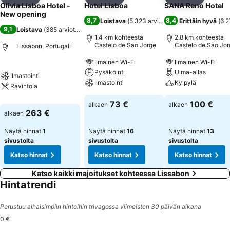
Jaa
Lisää suosikkeihin
Jaa
Lisää suosikkeihin
Jaa
Lisää suo
Olivia Lisboa Hotel -
Hotel Lisboa
SANA Reno Hotel
New opening
8,7
8,4
Loistava
(
5 323 arviota
)
Erittäin hyvä
(
6 2
9,1
Loistava
(
385 arviota
)
1.4 km kohteesta
2.8 km kohteesta
Castelo de Sao Jorge
Castelo de Sao Jor
Lissabon, Portugali
Ilmainen Wi-Fi
Ilmainen Wi-Fi
Pysäköinti
Uima-allas
Ilmastointi
Ilmastointi
Kylpylä
Ravintola
73 €
100 €
alkaen
alkaen
263 €
alkaen
Näytä hinnat
1
Näytä hinnat
16
Näytä hinnat
13
sivustolta
sivustolta
sivustolta
Katso hinnat
Katso hinnat
Katso hinnat
Katso kaikki majoitukset kohteessa Lissabon
Hintatrendi
Perustuu alhaisimpiin hintoihin trivagossa viimeisten 30 päivän aikana
0 €