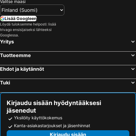
Valitse maasi
Lisää Googleen
Löydä tuloksemme helposti: lisää
trivago ensisijaiseksi lähteeksi
Googlessa.
Yritys
Tuotteemme
Ehdot ja käytännöt
Tuki
Kirjaudu sisään hyödyntääksesi
jäsenedut
Yksilöity käyttökokemus
Kanta-asiakastarjoukset ja jäsenhinnat
Kirjaudu sisään