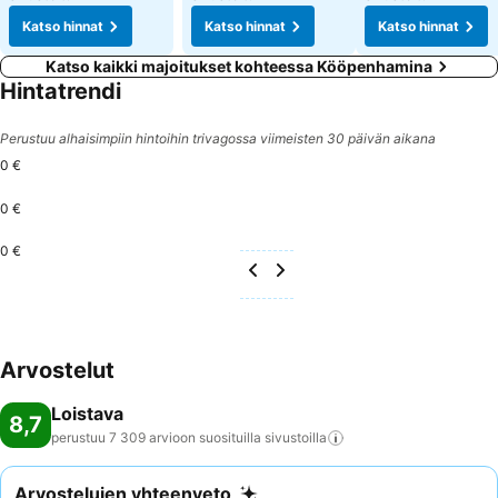
Katso hinnat
Katso hinnat
Katso hinnat
Katso kaikki majoitukset kohteessa Kööpenhamina
Hintatrendi
Perustuu alhaisimpiin hintoihin trivagossa viimeisten 30 päivän aikana
0 €
0 €
0 €
Arvostelut
Loistava
8,7
perustuu 7 309 arvioon suosituilla
sivustoilla
Arvostelujen yhteenveto