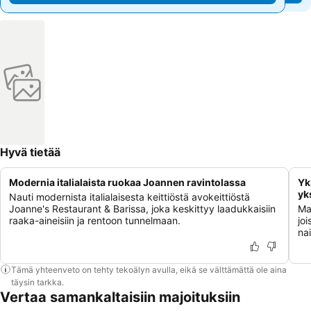
Hyvä tietää
Modernia italialaista ruokaa Joannen ravintolassa
Yk
yk
Nauti modernista italialaisesta keittiöstä avokeittiöstä
Joanne's Restaurant & Barissa, joka keskittyy laadukkaisiin
Ma
raaka-aineisiin ja rentoon tunnelmaan.
jo
nai
Tämä yhteenveto on tehty tekoälyn avulla, eikä se välttämättä ole aina
täysin tarkka.
Vertaa samankaltaisiin majoituksiin