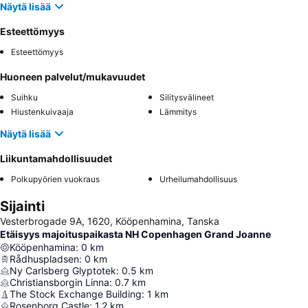
Näytä lisää
Esteettömyys
Esteettömyys
Huoneen palvelut/mukavuudet
Suihku
Silitysvälineet
Hiustenkuivaaja
Lämmitys
Näytä lisää
Liikuntamahdollisuudet
Polkupyörien vuokraus
Urheilumahdollisuus
Sijainti
Vesterbrogade 9A, 1620, Kööpenhamina, Tanska
Etäisyys majoituspaikasta NH Copenhagen Grand Joanne
Kööpenhamina
:
0
km
Rådhuspladsen
:
0
km
Ny Carlsberg Glyptotek
:
0.5
km
Christiansborgin Linna
:
0.7
km
The Stock Exchange Building
:
1
km
Rosenborg Castle
:
1.2
km