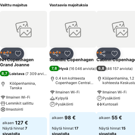
Valittu majoitus
Vastaavia majoituksia
Hotelli
Hotelli
Hotelli
4 Tähtiluokitus
4 Tähtiluokitus
2 Tähtiluokitus
Jaa
Lisää suosikkeihin
Jaa
Lisää suosikkeihin
Jaa
Lisää suo
NH Copenhagen
Scandic Copenhagen
Cabinn Copenhag
Grand Joanne
7,8
6,8
Hyvä
(
16 046 arviota
)
(
46 157 arviota
)
8,7
Loistava
(
7 309 arviota
)
0.4 km kohteesta
Kööpenhamina, 1.2
Copenhagen Central
kohteesta Keskust
Kööpenhamina,
Station
Tanska
Ilmainen Wi-Fi
Ilmainen Wi-Fi
Ilmainen Wi-Fi
Kylpylä
Pysäköinti
Lemmikit sallittu
Pysäköinti
Kuntosali
Ilmastointi
Katso hinnat
Katso hinnat
98 €
55 €
alkaen
alkaen
Katso hinnat
127 €
alkaen
Näytä hinnat
7
Näytä hinnat
17
Näytä hinnat
15
sivustolta
sivustolta
sivustolta