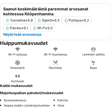
Saanut keskimääräistä paremmat arvosanat
kohteessa Kööpenhamina
Tunnelma
•
9,8
Sijainti
•
9,5
Puhtaus
•
9,2
Palvelu
•
9,1
Wi-Fi
•
9,0
Näytä lisää arvosanoja
Huippumukavuudet
Wi-Fi aulassa
Wi-Fi huoneessa
Lemmikit sallittu
Ilmastointi
Ravintola
Baari
Kuntosali
Kaikki mukavuudet
Majoituspaikan palvelut/mukavuudet
Businesskeskus
Kahvila
Nopea sisään-/uloskirjautuminen
Hissi