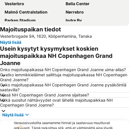
Vesterbro
Bella Center
Malmö Centralstation
Nørrebro
Parken Stadium
Indre By
Majoituspaikan tiedot
Nørreport station
Malmö Centrum
Vesterbrogade 9A, 1620, Kööpenhamina, Tanska
Kongens Nytorv
Østerbro
Näytä lisää
Amager Centret
Rådhuspladsen
Usein kysytyt kysymykset koskien
Ørestad
Frederiksberg
majoituspaikkaa NH Copenhagen Grand
Joanne
Royal Copenhagen
Christianshavn
Onko majoituspaikassa NH Copenhagen Grand Joanne uima-allas?
Hornbæk Vest
Strøget
Ovatko lemmikkieläimet sallittuja majoituspaikassa NH Copenhagen
Snekkersten
Christiania
Grand Joanne?
Onko majoituspaikassa NH Copenhagen Grand Joanne pysäköintiä
Dansk jødisk museum
Copenhagen Port
saatavilla?
Missä NH Copenhagen Grand Joanne sijaitsee?
Malmö Arena
Helsingør Havn
Mitkä suositut nähtävyydet ovat lähellä majoituspaikkaa NH
Fisketorvet
National Museet
Copenhagen Grand Joanne?
Kanalen
Roskilde Festival
Näytä lisää
Frederiksberg Centret
Operaen
Varaussivustoilta saamamme hinnat ja saatavuus muuttuvat
jatkuvasti. Tämä tarkoittaa sitä, että et välttämättä aina löydä
Cph Cool
Ny Carlsberg Glyptotek