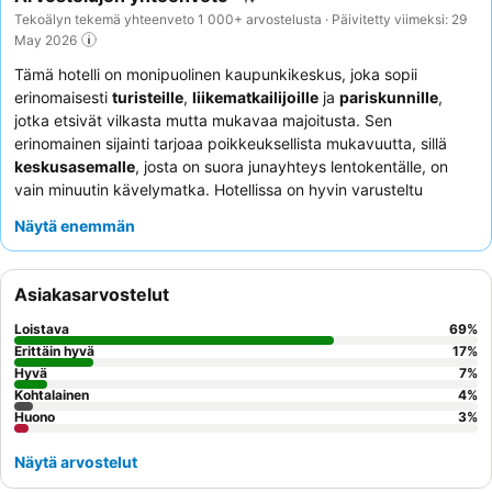
Tekoälyn tekemä yhteenveto 1 000+ arvostelusta · Päivitetty viimeksi: 29
May 2026
Tämä hotelli on monipuolinen kaupunkikeskus, joka sopii
erinomaisesti
turisteille
,
liikematkailijoille
ja
pariskunnille
,
jotka etsivät vilkasta mutta mukavaa majoitusta. Sen
erinomainen sijainti tarjoaa poikkeuksellista mukavuutta, sillä
keskusasemalle
, josta on suora junayhteys lentokentälle, on
vain minuutin kävelymatka. Hotellissa on hyvin varusteltu
kuntosali
ja tyylikäs
cocktailbaari
, jotka vastaavat sekä
Näytä enemmän
hyvinvointi- että sosiaalisiin tarpeisiin. Asiakkaat kehuvat
jatkuvasti
ystävällistä ja ammattitaitoista henkilökuntaa
sekä
korkealaatuista aamiaisbuffetia
, joka sisältää tuoretta
Asiakasarvostelut
hapanleipää ja terveellisiä vaihtoehtoja. Ainutlaatuisen
kokemuksen saamiseksi harkitse Junior-sviitin varaamista
Loistava
69
%
tilavampaa majoitusta varten tai hyödynnä
pyörävuokrausta
Erittäin hyvä
17
%
tutustuaksesi kaupunkiin paikallisen tavoin.
Hyvä
7
%
Kohtalainen
4
%
Huono
3
%
Näytä arvostelut