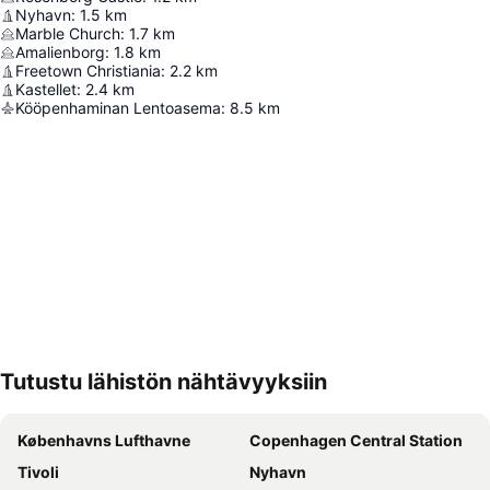
Nyhavn
:
1.5
km
Marble Church
:
1.7
km
Amalienborg
:
1.8
km
Freetown Christiania
:
2.2
km
Kastellet
:
2.4
km
Kööpenhaminan Lentoasema
:
8.5
km
Tutustu lähistön nähtävyyksiin
Laajenna kartta
Københavns Lufthavne
Copenhagen Central Station
Tivoli
Nyhavn