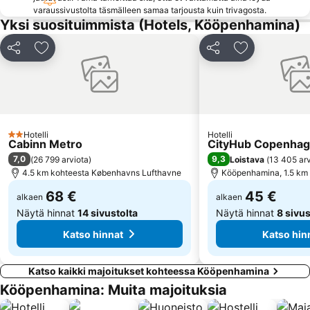
varaussivustolta täsmälleen samaa tarjousta kuin trivagosta.
Biking Copenhague
Danske Kunstindustrimuseet
Yksi suosituimmista (Hotels, Kööpenhamina)
Kastellet
Turning Torso
Jaa
Lisää suosikkeihin
Jaa
Lisää suosikk
Gamla Stan
Louisianan nykytaiteen museo
Kronborg Slot
CIFF - COPENHAGEN INTERNATIONAL FASHION FAIR
Københavns Bymuseum
Copenhagen Zoo
Den lille Havfrue
Valbyparken
Hotelli
Hotelli
2 Tähtiluokitus
Brøndby Stadion
Fredensborg slot
Cabinn Metro
CityHub Copenha
7,0
9,3
(
26 799 arviota
)
Loistava
(
13 405 arv
4.5 km kohteesta Københavns Lufthavne
Kööpenhamina, 1.5 km
68 €
45 €
alkaen
alkaen
Näytä hinnat
14 sivustolta
Näytä hinnat
8 sivus
Katso hinnat
Katso hin
Katso kaikki majoitukset kohteessa Kööpenhamina
Kööpenhamina: Muita majoituksia