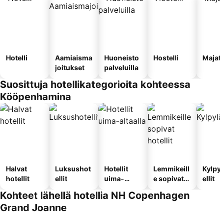
Hotelli
Aamiaisma
Huoneisto
Hostelli
Maja
joitukset
palveluilla
Suosittuja hotellikategorioita kohteessa
Kööpenhamina
Halvat
Luksushot
Hotellit
Lemmikeill
Kylp
hotellit
ellit
uima-
e sopivat
ellit
altaalla
hotellit
Kohteet lähellä hotellia NH Copenhagen
Grand Joanne