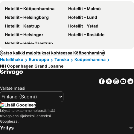
Hotellit – Kööpenhamina
Hotellit – Malmö
Hotellit – Helsingborg
Hotellit – Lund
Hotellit – Kastrup
Hotellit – Ystad
Hotellit – Helsingør
Hotellit – Roskilde
Hotellit – Høje-Taastrup
Katso kaikki majoitukset kohteessa Kööpenhamina
Hotellihaku
Eurooppa
Tanska
Kööpenhamina
NH Copenhagen Grand Joanne
Facebook
Twitter
Insta
Yo
Valitse maasi
Lisää Googleen
Löydä tuloksemme helposti: lisää
trivago ensisijaiseksi lähteeksi
Googlessa.
Yritys