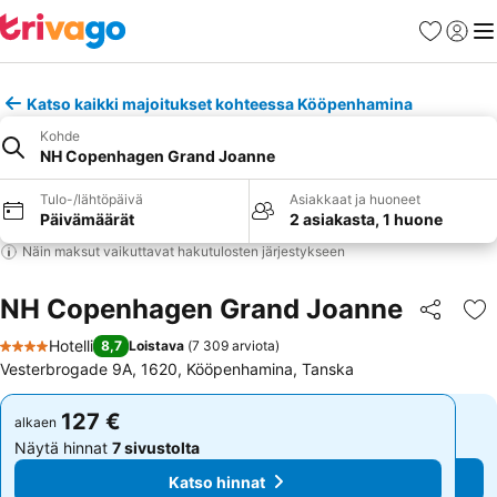
Suosikit
Kirjaud
Val
Katso kaikki majoitukset kohteessa Kööpenhamina
Kohde
NH Copenhagen Grand Joanne
Tulo-/lähtöpäivä
Asiakkaat ja huoneet
Päivämäärät
2 asiakasta, 1 huone
Näin maksut vaikuttavat hakutulosten järjestykseen
NH Copenhagen Grand Joanne
Jaa
Li
Hotelli
8,7
Loistava
(
7 309 arviota
)
4 Tähtiluokitus
Vesterbrogade 9A, 1620, Kööpenhamina, Tanska
127 €
127 €
alkaen
alkaen
Näytä hinnat
7 sivustolta
Näytä hinnat
7 sivustolta
Katso hinnat
Katso hinnat