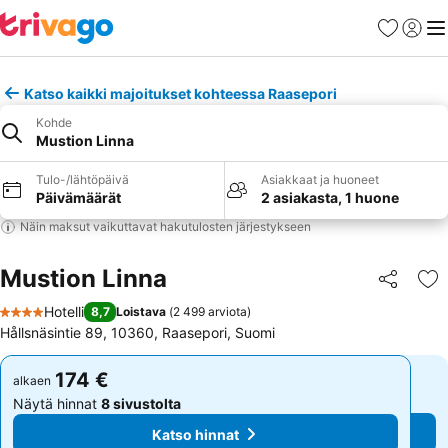
Suosikit
Kirjaud
Val
Katso kaikki majoitukset kohteessa Raasepori
Kohde
Mustion Linna
Tulo-/lähtöpäivä
Asiakkaat ja huoneet
Päivämäärät
2 asiakasta, 1 huone
Näin maksut vaikuttavat hakutulosten järjestykseen
Mustion Linna
Jaa
Li
Hotelli
8,7
Loistava
(
2 499 arviota
)
4 Tähtiluokitus
Hållsnäsintie 89, 10360, Raasepori, Suomi
174 €
174 €
alkaen
alkaen
Näytä hinnat
8 sivustolta
Näytä hinnat
8 sivustolta
Katso hinnat
Katso hinnat