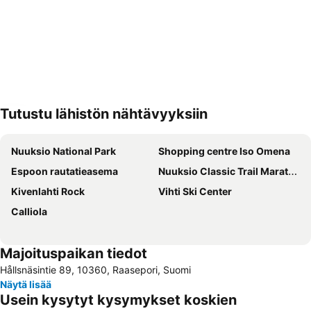
Tutustu lähistön nähtävyyksiin
Laajenna kartta
Nuuksio National Park
Shopping centre Iso Omena
Espoon rautatieasema
Nuuksio Classic Trail Marathon
Kivenlahti Rock
Vihti Ski Center
Calliola
Majoituspaikan tiedot
Hållsnäsintie 89, 10360, Raasepori, Suomi
Näytä lisää
Usein kysytyt kysymykset koskien