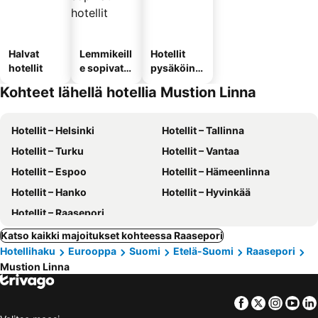
Halvat
Lemmikeill
Hotellit
hotellit
e sopivat
pysäköinni
hotellit
llä
Kohteet lähellä hotellia Mustion Linna
Hotellit – Helsinki
Hotellit – Tallinna
Hotellit – Turku
Hotellit – Vantaa
Hotellit – Espoo
Hotellit – Hämeenlinna
Hotellit – Hanko
Hotellit – Hyvinkää
Hotellit – Raasepori
Katso kaikki majoitukset kohteessa Raasepori
Hotellihaku
Eurooppa
Suomi
Etelä-Suomi
Raasepori
Mustion Linna
Facebook
Twitter
Insta
Yo