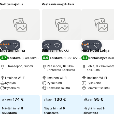
Valittu majoitus
Vastaavia majoituksia
Hotelli
Hotelli
Hotelli
4 Tähtiluokitus
3 Tähtiluokitus
Jaa
Lisää suosikkeihin
Jaa
Lisää suosikkeihin
Jaa
Lisää suo
Mustion Linna
Billnäsin ruukki
Hiisi Hotel Lohja
8,7
8,6
8,1
Loistava
(
2 499 arviota
)
Loistava
(
1 368 arviota
)
Erittäin hyvä
(
536
Raasepori, Suomi
Raasepori, 16.8 km
Lohja, 0.2 km koht
kohteesta Keskusta
Keskusta
Ilmainen Wi-Fi
Ilmainen Wi-Fi
Ilmainen Wi-Fi
Kylpylä
Pysäköinti
Pysäköinti
Pysäköinti
Lemmikit sallittu
Lemmikit sallittu
Katso hinnat
Katso hinnat
Katso hinnat
174 €
130 €
95 €
alkaen
alkaen
alkaen
Näytä hinnat
8
Näytä hinnat
9
Näytä hinnat
9
sivustolta
sivustolta
sivustolta