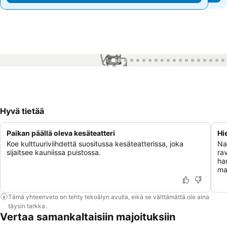
1 / 59
Hyvä tietää
Paikan päällä oleva kesäteatteri
Hi
Koe kulttuuriviihdettä suositussa kesäteatterissa, joka
Na
sijaitsee kauniissa puistossa.
rav
han
ma
Tämä yhteenveto on tehty tekoälyn avulla, eikä se välttämättä ole aina
täysin tarkka.
Vertaa samankaltaisiin majoituksiin