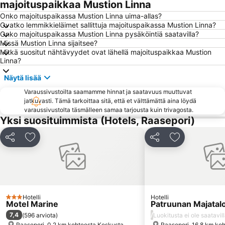
majoituspaikkaa Mustion Linna
Onko majoituspaikassa Mustion Linna uima-allas?
Ovatko lemmikkieläimet sallittuja majoituspaikassa Mustion Linna?
Onko majoituspaikassa Mustion Linna pysäköintiä saatavilla?
Missä Mustion Linna sijaitsee?
Mitkä suositut nähtävyydet ovat lähellä majoituspaikkaa Mustion
Linna?
Näytä lisää
Varaussivustoilta saamamme hinnat ja saatavuus muuttuvat
jatkuvasti. Tämä tarkoittaa sitä, että et välttämättä aina löydä
varaussivustolta täsmälleen samaa tarjousta kuin trivagosta.
Yksi suosituimmista (Hotels, Raasepori)
Jaa
Lisää suosikkeihin
Jaa
Lisää suosikk
Hotelli
Hotelli
3 Tähtiluokitus
Motel Marine
Patruunan Majatal
7,4
/
(
596 arviota
)
Luokitusta ei ole saatavil
Raasepori, 0.2 km kohteesta Keskusta
Raasepori, 16.8 km ko