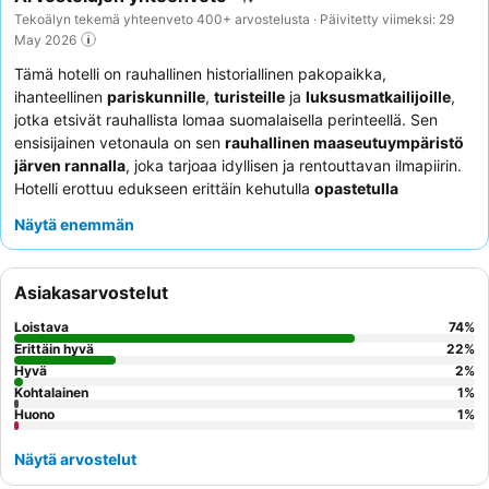
Tekoälyn tekemä yhteenveto 400+ arvostelusta · Päivitetty viimeksi: 29
May 2026
Tämä hotelli on rauhallinen historiallinen pakopaikka,
ihanteellinen
pariskunnille
,
turisteille
ja
luksusmatkailijoille
,
jotka etsivät rauhallista lomaa suomalaisella perinteellä. Sen
ensisijainen vetonaula on sen
rauhallinen maaseutuympäristö
järven rannalla
, joka tarjoaa idyllisen ja rentouttavan ilmapiirin.
Hotelli erottuu edukseen erittäin kehutulla
opastetulla
kierroksella päärakennuksessa
, joka tarjoaa kiehtovia
Näytä enemmän
historiallisia näkemyksiä kartanosta ja sen alueesta. Asiakkaat
kehuvat jatkuvasti
hotellin henkilökuntaa
poikkeuksellisesta
ystävällisyydestä ja
kulinaarisista tarjoiluista
, erityisesti
Asiakasarvostelut
erinomaisesta aamiaisbuffetista ja ensiluokkaisesta illallisesta.
Hiljaisempaa kokemusta varten asiakkaiden tulisi pyytää
Loistava
74
%
huonetta
Edelfelt-rakennuksesta
tai huonetta, joka ei ole
Erittäin hyvä
22
%
kadun puolella.
Hyvä
2
%
Kohtalainen
1
%
Huono
1
%
Näytä arvostelut