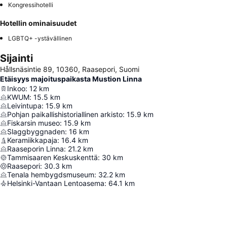
Kongressihotelli
Hotellin ominaisuudet
LGBTQ+ -ystävällinen
Sijainti
Hållsnäsintie 89, 10360, Raasepori, Suomi
Etäisyys majoituspaikasta Mustion Linna
Inkoo
:
12
km
KWUM
:
15.5
km
Leivintupa
:
15.9
km
Pohjan paikallishistoriallinen arkisto
:
15.9
km
Fiskarsin museo
:
15.9
km
Slaggbyggnaden
:
16
km
Keramiikkapaja
:
16.4
km
Raaseporin Linna
:
21.2
km
Tammisaaren Keskuskenttä
:
30
km
Raasepori
:
30.3
km
Tenala hembygdsmuseum
:
32.2
km
Helsinki-Vantaan Lentoasema
:
64.1
km