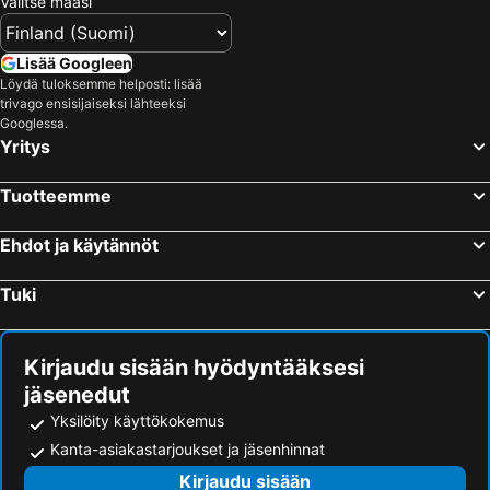
Valitse maasi
Lisää Googleen
Löydä tuloksemme helposti: lisää
trivago ensisijaiseksi lähteeksi
Googlessa.
Yritys
Tuotteemme
Ehdot ja käytännöt
Tuki
Kirjaudu sisään hyödyntääksesi
jäsenedut
Yksilöity käyttökokemus
Kanta-asiakastarjoukset ja jäsenhinnat
Kirjaudu sisään