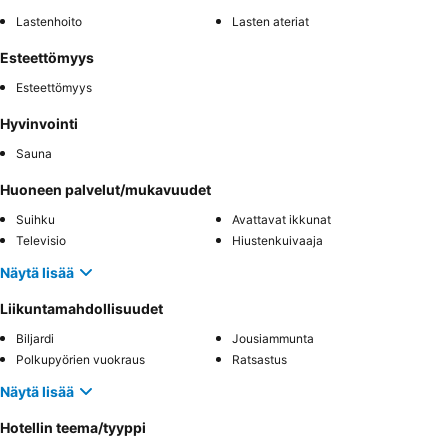
Lastenhoito
Lasten ateriat
Esteettömyys
Esteettömyys
Hyvinvointi
Sauna
Huoneen palvelut/mukavuudet
Suihku
Avattavat ikkunat
Televisio
Hiustenkuivaaja
Näytä lisää
Liikuntamahdollisuudet
Biljardi
Jousiammunta
Polkupyörien vuokraus
Ratsastus
Näytä lisää
Hotellin teema/tyyppi