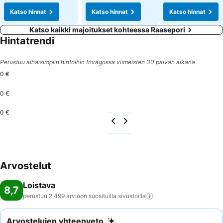
Katso hinnat
Katso hinnat
Katso hinnat
Katso kaikki majoitukset kohteessa Raasepori
Hintatrendi
Perustuu alhaisimpiin hintoihin trivagossa viimeisten 30 päivän aikana
0 €
0 €
0 €
Arvostelut
Loistava
8,7
perustuu 2 499 arvioon suosituilla
sivustoilla
Arvostelujen yhteenveto