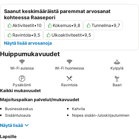
Saanut keskimääräistä paremmat arvosanat
kohteessa Raasepori
Aktiviteetit
•
10
Kokemus
•
9,8
Tunnelma
•
9,7
Ravintola
•
9,5
Ulkoaktiviteetit
•
9,5
Näytä lisää arvosanoja
Huippumukavuudet
Wi-Fi aulassa
Wi-Fi huoneessa
Kylpylä
Pysäköinti
Ravintola
Baari
Kaikki mukavuudet
Majoituspaikan palvelut/mukavuudet
Businesskeskus
Kahvila
Sisääntuloaula
Nopea sisään-/uloskirjautuminen
Näytä lisää
Lapsille