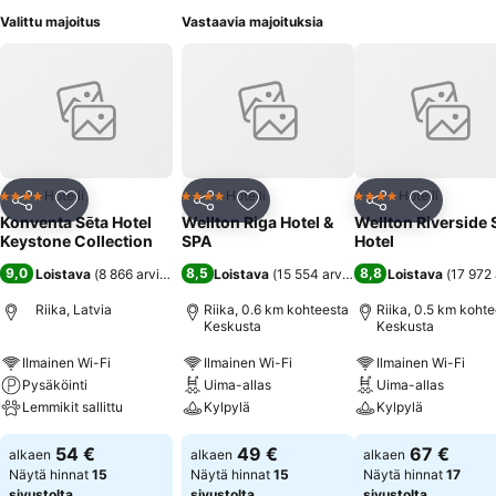
Valittu majoitus
Vastaavia majoituksia
Hotelli
Hotelli
Hotelli
4 Tähtiluokitus
4 Tähtiluokitus
4 Tähtiluokitus
Jaa
Lisää suosikkeihin
Jaa
Lisää suosikkeihin
Jaa
Lisää suo
Konventa Sēta Hotel
Wellton Riga Hotel &
Wellton Riverside
Keystone Collection
SPA
Hotel
9,0
8,5
8,8
Loistava
(
8 866 arviota
)
Loistava
(
15 554 arviota
)
Loistava
(
17 972 
Riika, Latvia
Riika, 0.6 km kohteesta
Riika, 0.5 km koht
Keskusta
Keskusta
Ilmainen Wi-Fi
Ilmainen Wi-Fi
Ilmainen Wi-Fi
Pysäköinti
Uima-allas
Uima-allas
Lemmikit sallittu
Kylpylä
Kylpylä
54 €
49 €
67 €
alkaen
alkaen
alkaen
Näytä hinnat
15
Näytä hinnat
15
Näytä hinnat
17
sivustolta
sivustolta
sivustolta