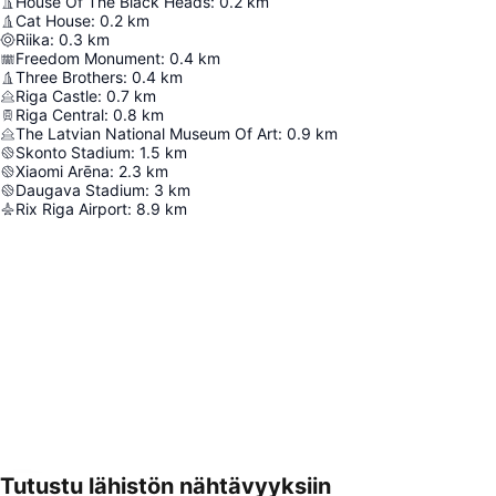
House Of The Black Heads
:
0.2
km
Cat House
:
0.2
km
Riika
:
0.3
km
Freedom Monument
:
0.4
km
Three Brothers
:
0.4
km
Riga Castle
:
0.7
km
Riga Central
:
0.8
km
The Latvian National Museum Of Art
:
0.9
km
Skonto Stadium
:
1.5
km
Xiaomi Arēna
:
2.3
km
Daugava Stadium
:
3
km
Rix Riga Airport
:
8.9
km
Tutustu lähistön nähtävyyksiin