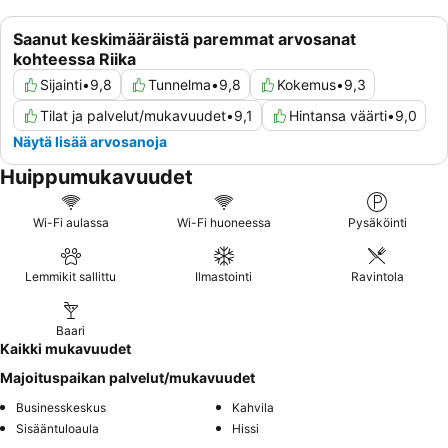
Saanut keskimääräistä paremmat arvosanat
kohteessa Riika
Sijainti
•
9,8
Tunnelma
•
9,8
Kokemus
•
9,3
Tilat ja palvelut/mukavuudet
•
9,1
Hintansa väärti
•
9,0
Näytä lisää arvosanoja
Huippumukavuudet
Wi-Fi aulassa
Wi-Fi huoneessa
Pysäköinti
Lemmikit sallittu
Ilmastointi
Ravintola
Baari
Kaikki mukavuudet
Majoituspaikan palvelut/mukavuudet
Businesskeskus
Kahvila
Sisääntuloaula
Hissi