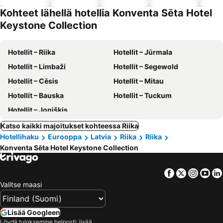
altaalla
hotellit
Kohteet lähellä hotellia Konventa Sēta Hotel
Keystone Collection
Hotellit – Riika
Hotellit – Jūrmala
Hotellit – Limbaži
Hotellit – Segewold
Hotellit – Cēsis
Hotellit – Mitau
Hotellit – Bauska
Hotellit – Tuckum
Hotellit – Joniškis
Katso kaikki majoitukset kohteessa Riika
Hotellihaku
Eurooppa
Latvia
Riika
Riika
Konventa Sēta Hotel Keystone Collection
Facebook
Twitter
Insta
Yo
Valitse maasi
Lisää Googleen
Löydä tuloksemme helposti: lisää