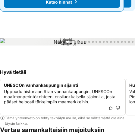
Katso hinnat
Katso hinnat
1 / 99
Hyvä tietää
UNESCOn vanhankaupungin sijainti
Hu
Uppoudu historiaan Riian vanhankaupungin, UNESCOn
Va
maailmanperintökohteen, ensiluokkaisella sijainnilla, josta
Pie
pääset helposti tärkeimpiin maamerkkeihin.
lom
Tämä yhteenveto on tehty tekoälyn avulla, eikä se välttämättä ole aina
täysin tarkka.
Vertaa samankaltaisiin majoituksiin