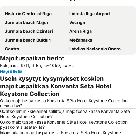
Laajenna kartta
Historic Centre of Riga
Lidosta Riga Airport
Jurmala beach Majori
Vecrīga
Jurmala beach Dzintari
Arena Riga
Jurmala beach Bulduri
Mežaparks
Centrs
Latvijas Nacionala Opera
Majoituspaikan tiedot
Dome Square
Riga Cathedral
Kalēju iela 9/11, Riika, LV-1050, Latvia
Centrala Stacija
The old church of St. Gertrude
Näytä lisää
International Exhibition Centre Kipsala
Elisabetes iela
Usein kysytyt kysymykset koskien
Kipsalla
Jaunciems
majoituspaikkaa Konventa Sēta Hotel
Keystone Collection
Skanste
Āgenskalns
Onko majoituspaikassa Konventa Sēta Hotel Keystone Collection
Šķirotava
Majori Pludmale
uima-allas?
Latgales priekšpilsēta
St. Peter's Church
Ovatko lemmikkieläimet sallittuja majoituspaikassa Konventa Sēta
Hotel Keystone Collection?
Mežciems
Rīgas pasažieru termināls
Onko majoituspaikassa Konventa Sēta Hotel Keystone Collection
pysäköintiä saatavilla?
Ķengarags
Latvian riflemen
Mihin aikaan majoituspaikassa Konventa Sēta Hotel Keystone