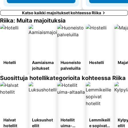
Katso kaikki majoitukset kohteessa Riika
Riika: Muita majoituksia
Hotelli
Aamiaisma
Huoneisto
Hostelli
Maja
joitukset
palveluilla
Suosittuja hotellikategorioita kohteessa Riika
Halvat
Luksushot
Hotellit
Lemmikeill
Kylp
hotellit
ellit
uima-
e sopivat
ellit