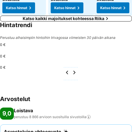
Katso hinnat
Katso hinnat
Katso hinnat
Katso kaikki majoitukset kohteessa Riika
Hintatrendi
Perustuu alhaisimpiin hintoihin trivagossa viimeisten 30 päivän aikana
0 €
0 €
0 €
Arvostelut
Loistava
9,0
perustuu 8 866 arvioon suosituilla
sivustoilla
Arvostelujen yhteenveto