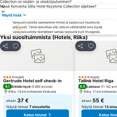
Centrältirgus
Šampēteris
Collection on sisään- ja uloskirjautuminen?
Missä Konventa Sēta Hotel Keystone Collection sijaitsee?
Vecāķi
Kleisti
Näytä lisää
Berģi
LIDO Recreation Centre
Varaussivustoilta saamamme hinnat ja saatavuus muuttuvat
Zolitūde
Melngalvju nams
jatkuvasti. Tämä tarkoittaa sitä, että et välttämättä aina löydä
Vidzemes priekšpilsēta
Dreiliņi
varaussivustolta täsmälleen samaa tarjousta kuin trivagosta.
Yksi suosituimmista (Hotels, Riika)
Jugla
Mūkupurvs
Kurzemes rajons
Atgāzene
Jaa
Lisää suosikkeihin
Jaa
Lisää suosikk
Čiekurkalns
Mīlgrāvis
Vecmīlgrāvis
Avotu iela
Royal Casino
Ziemeļu rajons
Torņakalns
Teika
Hotelli
Hotelli
4 Tähtiluokitus
4 Tähtiluokitus
Gertrude Hotel self check-in
Tallink Hotel Riga
8,1
8,5
Erittäin hyvä
(
5 865 arviota
)
Loistava
(
11 162 arv
Riika, 1.8 km kohteesta Keskusta
Riika, 1.1 km kohteest
37 €
55 €
alkaen
alkaen
Näytä hinnat
7 sivustolta
Näytä hinnat
13 sivu
Katso hinnat
Katso hin