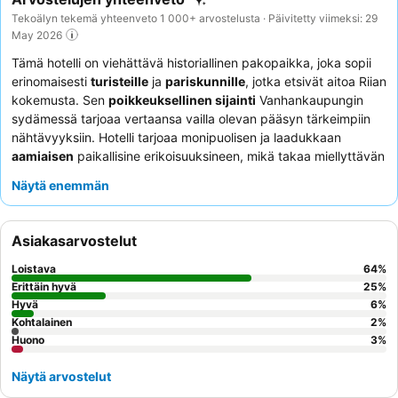
Tekoälyn tekemä yhteenveto 1 000+ arvostelusta · Päivitetty viimeksi: 29
May 2026
Tämä hotelli on viehättävä historiallinen pakopaikka, joka sopii
erinomaisesti
turisteille
ja
pariskunnille
, jotka etsivät aitoa Riian
kokemusta. Sen
poikkeuksellinen sijainti
Vanhankaupungin
sydämessä tarjoaa vertaansa vailla olevan pääsyn tärkeimpiin
nähtävyyksiin. Hotelli tarjoaa monipuolisen ja laadukkaan
aamiaisen
paikallisine erikoisuuksineen, mikä takaa miellyttävän
alun jokaiselle päivälle. Asiakkaat kehuvat jatkuvasti
hotellin
Näytä enemmän
henkilökuntaa
ystävällisestä, avuliaasta ja ammattitaitoisesta
palvelusta. Ainutlaatuista oleskelua varten harkitse huonetta,
josta on
näkymä Vanhankaupunkiin
tai joka on sisäpihan
Asiakasarvostelut
puolella.
Loistava
64
%
Erittäin hyvä
25
%
Hyvä
6
%
Kohtalainen
2
%
Huono
3
%
Näytä arvostelut