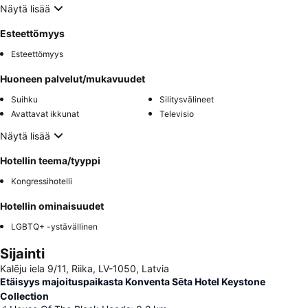
Näytä lisää
Esteettömyys
Esteettömyys
Huoneen palvelut/mukavuudet
Suihku
Silitysvälineet
Avattavat ikkunat
Televisio
Näytä lisää
Hotellin teema/tyyppi
Kongressihotelli
Hotellin ominaisuudet
LGBTQ+ -ystävällinen
Sijainti
Kalēju iela 9/11, Riika, LV-1050, Latvia
Etäisyys majoituspaikasta Konventa Sēta Hotel Keystone
Collection