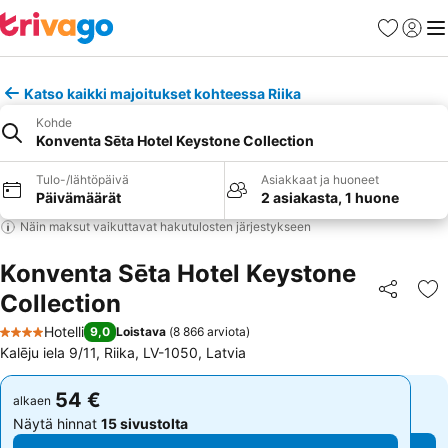
Suosikit
Kirjaud
Val
Katso kaikki majoitukset kohteessa Riika
Kohde
Konventa Sēta Hotel Keystone Collection
Tulo-/lähtöpäivä
Asiakkaat ja huoneet
Päivämäärät
2 asiakasta, 1 huone
Näin maksut vaikuttavat hakutulosten järjestykseen
Konventa Sēta Hotel Keystone
Collection
Jaa
Li
Hotelli
9,0
Loistava
(
8 866 arviota
)
4 Tähtiluokitus
Kalēju iela 9/11, Riika, LV-1050, Latvia
54 €
54 €
alkaen
alkaen
Näytä hinnat
15 sivustolta
Näytä hinnat
15 sivustolta