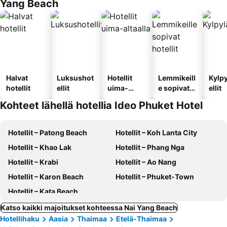
Yang Beach
Halvat
Luksushot
Hotellit
Lemmikeill
Kylp
hotellit
ellit
uima-
e sopivat
ellit
altaalla
hotellit
Kohteet lähellä hotellia Ideo Phuket Hotel
Hotellit – Patong Beach
Hotellit – Koh Lanta City
Hotellit – Khao Lak
Hotellit – Phang Nga
Hotellit – Krabi
Hotellit – Ao Nang
Hotellit – Karon Beach
Hotellit – Phuket-Town
Hotellit – Kata Beach
Katso kaikki majoitukset kohteessa Nai Yang Beach
Hotellihaku
Aasia
Thaimaa
Etelä-Thaimaa