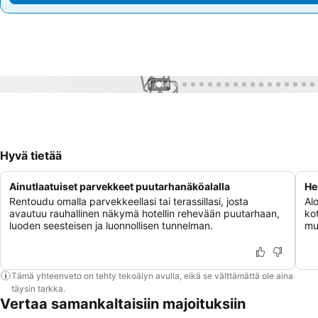
1 / 44
Hyvä tietää
Ainutlaatuiset parvekkeet puutarhanäköalalla
He
Rentoudu omalla parvekkeellasi tai terassillasi, josta
Al
avautuu rauhallinen näkymä hotellin rehevään puutarhaan,
kot
luoden seesteisen ja luonnollisen tunnelman.
mu
Tämä yhteenveto on tehty tekoälyn avulla, eikä se välttämättä ole aina
täysin tarkka.
Vertaa samankaltaisiin majoituksiin