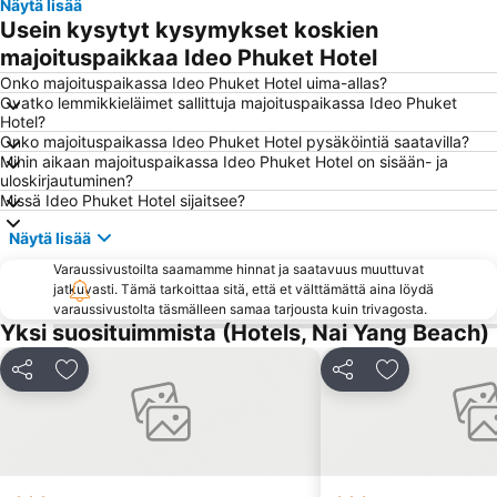
Näytä lisää
Central Festival Phuket
Bangla Thai Boxing
Usein kysytyt kysymykset koskien
Maya Bay
Phuket Zoo
majoituspaikkaa Ideo Phuket Hotel
Mamma Mia
Phuket Aquarium
Onko majoituspaikassa Ideo Phuket Hotel uima-allas?
Ovatko lemmikkieläimet sallittuja majoituspaikassa Ideo Phuket
Phang Nga Bay
Phuket Sea Shell Museum
Hotel?
Onko majoituspaikassa Ideo Phuket Hotel pysäköintiä saatavilla?
Nai Harn Beach
Had Ko Hong
Mihin aikaan majoituspaikassa Ideo Phuket Hotel on sisään- ja
Dino Park Mini Golf
Phuket Big Buddha
uloskirjautuminen?
Missä Ideo Phuket Hotel sijaitsee?
Phuket Butterfly Garden
Wat Chalong
Näytä lisää
Had Chong Lad
Varaussivustoilta saamamme hinnat ja saatavuus muuttuvat
jatkuvasti. Tämä tarkoittaa sitä, että et välttämättä aina löydä
varaussivustolta täsmälleen samaa tarjousta kuin trivagosta.
Yksi suosituimmista (Hotels, Nai Yang Beach)
Jaa
Lisää suosikkeihin
Jaa
Lisää suosikk