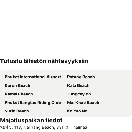
Tutustu lähistön nähtävyyksiin
Laajenna kartta
Phuket International Airport
Patong Beach
Karon Beach
Kata Beach
Kamala Beach
Jungceylon
Phuket Bangtao Riding Club
Mai Khao Beach
Surin Beach
Ko Yao Noi
Majoituspaikan tiedot
Nai Thon Beach
Phuket Stunt Show
หมู่ที่ 5, 113, Nai Yang Beach, 83110, Thaimaa
Freedom Beach
Soi Bangla