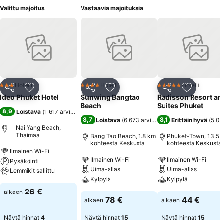
Valittu majoitus
Vastaavia majoituksia
Hotelli
Hotelli
Hotelli
3 Tähtiluokitus
4 Tähtiluokitus
5 Tähtiluokitus
Jaa
Lisää suosikkeihin
Jaa
Lisää suosikkeihin
Jaa
Lisää suo
Ideo Phuket Hotel
Sunwing Bangtao
Radisson Resort a
Beach
Suites Phuket
8,9
Loistava
(
1 617 arviota
)
8,7
8,1
Loistava
(
6 673 arviota
)
Erittäin hyvä
(
5 0
Nai Yang Beach,
Thaimaa
Bang Tao Beach, 1.8 km
Phuket-Town, 13.5
kohteesta Keskusta
kohteesta Keskust
Ilmainen Wi-Fi
Ilmainen Wi-Fi
Ilmainen Wi-Fi
Pysäköinti
Uima-allas
Uima-allas
Lemmikit sallittu
Kylpylä
Kylpylä
26 €
alkaen
78 €
44 €
alkaen
alkaen
Näytä hinnat
4
Näytä hinnat
15
Näytä hinnat
15