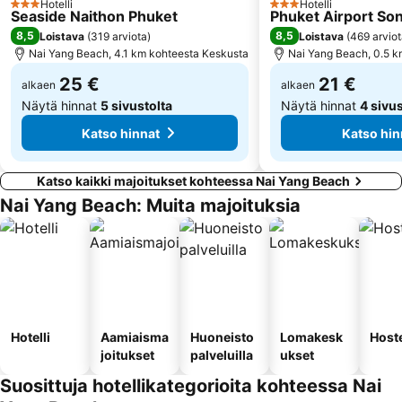
Hotelli
Hotelli
3 Tähtiluokitus
3 Tähtiluokitus
Seaside Naithon Phuket
Phuket Airport So
8,5
8,5
Loistava
(
319 arviota
)
Loistava
(
469 arvio
Nai Yang Beach, 4.1 km kohteesta Keskusta
Nai Yang Beach, 0.5 k
25 €
21 €
alkaen
alkaen
Näytä hinnat
5 sivustolta
Näytä hinnat
4 sivus
Katso hinnat
Katso hin
Katso kaikki majoitukset kohteessa Nai Yang Beach
Nai Yang Beach: Muita majoituksia
Hotelli
Aamiaisma
Huoneisto
Lomakesk
Hoste
joitukset
palveluilla
ukset
Suosittuja hotellikategorioita kohteessa Nai