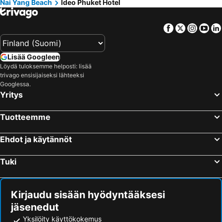
Nai Yang Beach
Ideo Phuket Hotel
Facebook
Twitter
Insta
Yo
Lisää Googleen
Löydä tuloksemme helposti: lisää
trivago ensisijaiseksi lähteeksi
Googlessa.
Yritys
Tuotteemme
Ehdot ja käytännöt
Tuki
Kirjaudu sisään hyödyntääksesi
jäsenedut
Yksilöity käyttökokemus