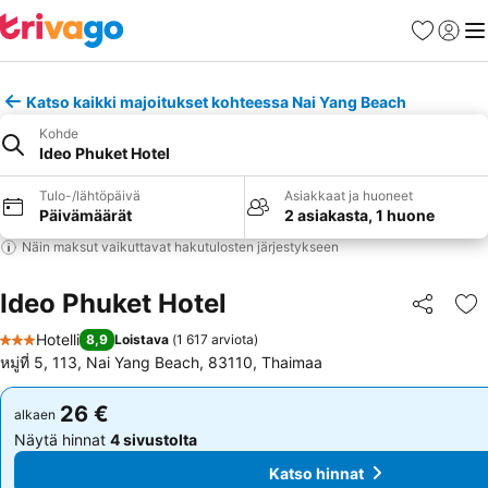
Suosikit
Kirjaud
Val
Katso kaikki majoitukset kohteessa Nai Yang Beach
Kohde
Ideo Phuket Hotel
Tulo-/lähtöpäivä
Asiakkaat ja huoneet
Päivämäärät
2 asiakasta, 1 huone
Näin maksut vaikuttavat hakutulosten järjestykseen
Ideo Phuket Hotel
Jaa
Li
Hotelli
8,9
Loistava
(
1 617 arviota
)
3 Tähtiluokitus
หมู่ที่ 5, 113, Nai Yang Beach, 83110, Thaimaa
26 €
26 €
alkaen
alkaen
Näytä hinnat
4 sivustolta
Näytä hinnat
4 sivustolta
Katso hinnat
Katso hinnat