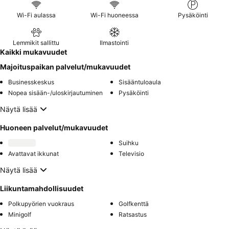
Wi-Fi aulassa
Wi-Fi huoneessa
Pysäköinti
Lemmikit sallittu
Ilmastointi
Kaikki mukavuudet
Majoituspaikan palvelut/mukavuudet
Businesskeskus
Sisääntuloaula
Nopea sisään-/uloskirjautuminen
Pysäköinti
Näytä lisää
Huoneen palvelut/mukavuudet
Suihku
Avattavat ikkunat
Televisio
Näytä lisää
Liikuntamahdollisuudet
Polkupyörien vuokraus
Golfkenttä
Minigolf
Ratsastus