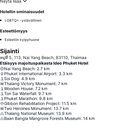
Näytä lisää
Hotellin ominaisuudet
LGBTQ+ -ystävällinen
Esteettömyys
Esteetön kylpyhuone
Sijainti
หมู่ที่ 5, 113, Nai Yang Beach, 83110, Thaimaa
Etäisyys majoituspaikasta Ideo Phuket Hotel
Nai Yang Beach
:
2.7
km
Phuket International Airport
:
3.3
km
Soi Dog
:
4.9
km
Thalang Victory Monument
:
7
km
Wooden House
:
7.2
km
Ton Sai Waterfall
:
9.7
km
Phuket Marathon
:
9.8
km
Gibbon Rehabilitation Project
:
11.5
km
Two Heroines Monument
:
13.7
km
Thalang National Museum
:
13.9
km
Baan Bangla Mangrove Forests Museum
:
14
km