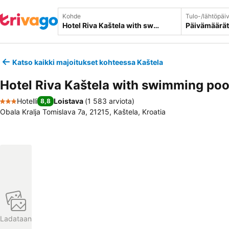
Kohde
Tulo-/lähtöpäi
Päivämäärät
Katso kaikki majoitukset kohteessa Kaštela
Hotel Riva Kaštela with swimming poo
Hotelli
Loistava
(
1 583 arviota
)
8,8
3 Tähtiluokitus
Obala Kralja Tomislava 7a, 21215, Kaštela, Kroatia
Ladataan