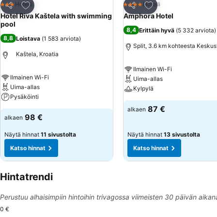
Lisää suosikkeihin
Lisää suosikkeihin
Hotelli
Hotelli
3 Tähtiluokitus
4 Tähtiluokitus
Jaa
Jaa
Hotel Riva Kaštela with swimming
Amphora Hotel
pool
8,4
Erittäin hyvä
(
5 332 arviota
)
8,8
Loistava
(
1 583 arviota
)
Split, 3.6 km kohteesta Keskus
Kaštela, Kroatia
Ilmainen Wi-Fi
Ilmainen Wi-Fi
Uima-allas
Uima-allas
Kylpylä
Pysäköinti
87 €
alkaen
98 €
alkaen
Näytä hinnat
11 sivustolta
Näytä hinnat
13 sivustolta
Katso hinnat
Katso hinnat
Hintatrendi
Perustuu alhaisimpiin hintoihin trivagossa viimeisten 30 päivän aikan
0 €