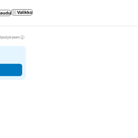
Valikko
jaudu
rjestykseen