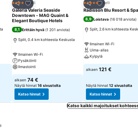
Lisää suosikkeihin
Lisää suosikkeihin
Hotelli
Hotelli
4 Tähtiluokitus
5 Tähtiluokitus
Jaa
Jaa
Galeria Valeria Seaside
Radisson Blu Resort & Spa,
Downtown - MAG Quaint &
8,9
Loistava
(
16 018 arviota
)
Elegant Boutique Hotels
ta
Split, 2.6 km kohteesta Kes
8,1
Erittäin hyvä
(
1 201 arviota
)
Split, 0.4 km kohteesta Keskusta
Ilmainen Wi-Fi
Uima-allas
Ilmainen Wi-Fi
Kylpylä
Pysäköinti
Ilmastointi
121 €
alkaen
74 €
alkaen
Näytä hinnat
16 sivustolta
Näytä hinnat
12 sivustolta
Katso hinnat
Katso hinnat
Katso kaikki majoitukset kohtees
a