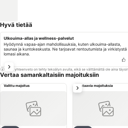
Hyvä tietää
Ulkouima-allas ja wellness-palvelut
Hyödynnä vapaa-ajan mahdollisuuksia, kuten ulkouima-allasta,
saunaa ja kuntokeskusta. Ne tarjoavat rentoutumista ja virkistystä
lomasi aikana.
Tämä yhteenveto on tehty tekoälyn avulla, eikä se välttämättä ole aina täysin
Vertaa samankaltaisiin majoituksiin
Valittu majoitus
Vastaavia majoituksia
seuraava