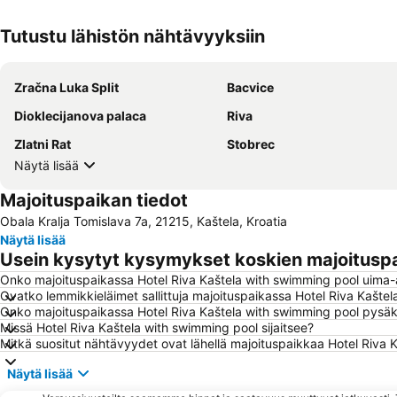
Tutustu lähistön nähtävyyksiin
Zračna Luka Split
Bacvice
Dioklecijanova palaca
Riva
Zlatni Rat
Stobrec
Näytä lisää
Majoituspaikan tiedot
Obala Kralja Tomislava 7a, 21215, Kaštela, Kroatia
Näytä lisää
Usein kysytyt kysymykset koskien majoituspa
Onko majoituspaikassa Hotel Riva Kaštela with swimming pool uima-
Ovatko lemmikkieläimet sallittuja majoituspaikassa Hotel Riva Kašte
Onko majoituspaikassa Hotel Riva Kaštela with swimming pool pysäkö
Missä Hotel Riva Kaštela with swimming pool sijaitsee?
Mitkä suositut nähtävyydet ovat lähellä majoituspaikkaa Hotel Riva 
Näytä lisää