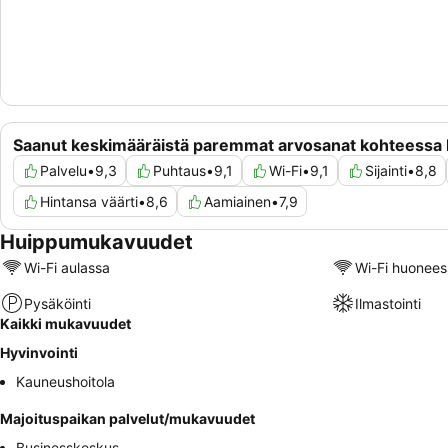
Saanut keskimääräistä paremmat arvosanat kohteessa 
Palvelu
•
9,3
Puhtaus
•
9,1
Wi-Fi
•
9,1
Sijainti
•
8,8
Hintansa väärti
•
8,6
Aamiainen
•
7,9
Huippumukavuudet
Wi-Fi aulassa
Wi-Fi huonees
Pysäköinti
Ilmastointi
Kaikki mukavuudet
Hyvinvointi
Kauneushoitola
Majoituspaikan palvelut/mukavuudet
Businesskeskus