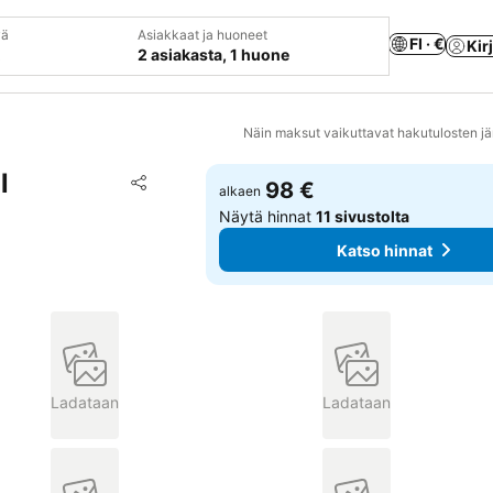
vä
Asiakkaat ja huoneet
FI · €
Kir
2 asiakasta, 1 huone
Näin maksut vaikuttavat hakutulosten jä
l
Lisää suosikkeihin
98 €
alkaen
Jaa
Näytä hinnat
11 sivustolta
Katso hinnat
Ladataan
Ladataan