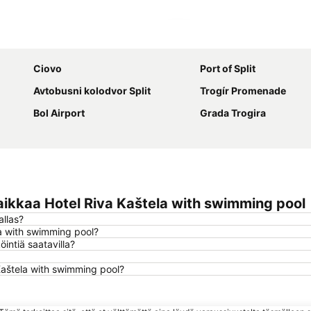
Laajenna kartta
Ciovo
Port of Split
Avtobusni kolodvor Split
Trogír Promenade
Bol Airport
Grada Trogira
ikkaa Hotel Riva Kaštela with swimming pool
allas?
la with swimming pool?
intiä saatavilla?
Kaštela with swimming pool?