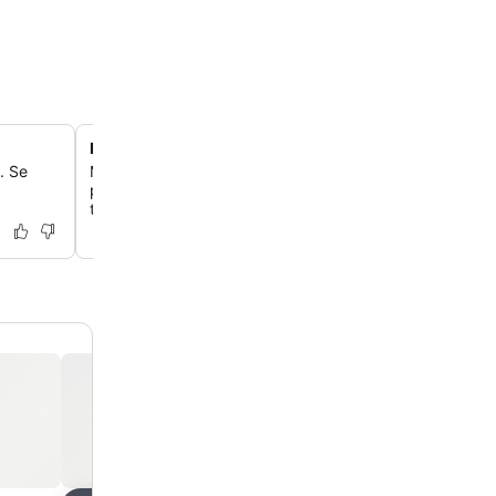
Modernin ja perinteisen muotoilun yhdistelmä
. Se
Majoitu huoneissa, jotka yhdistävät elegantisti modernin
perinteisiin muotoiluelementteihin luoden ainutlaatuisen
tunnelman.