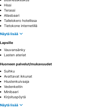
Hissi
Terassi
Allasbaari
Tallelokero hotellissa
Tietokone internetillä
Näytä lisää
Lapsille
Vauvansänky
Lasten ateriat
Huoneen palvelut/mukavuudet
Suihku
Avattavat ikkunat
Hiustenkuivaaja
Vedenkeitin
Minibaari
Kirjoituspöytä
Näytä lisää