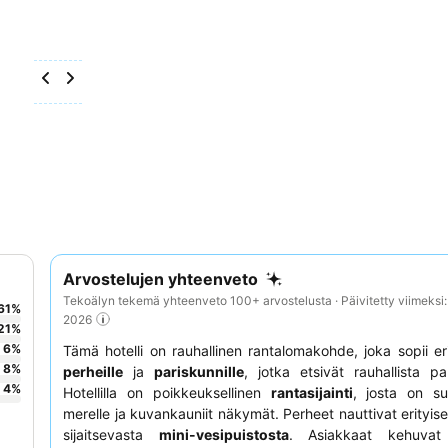
Arvostelujen yhteenveto
Tekoälyn tekemä yhteenveto 100+ arvostelusta · Päivitetty viimeksi
61
%
2026
21
%
6
%
Tämä hotelli on rauhallinen rantalomakohde, joka sopii er
8
%
perheille
ja
pariskunnille
, jotka etsivät rauhallista p
4
%
Hotellilla on poikkeuksellinen
rantasijainti
, josta on s
merelle ja kuvankauniit näkymät. Perheet nauttivat erityise
sijaitsevasta
mini-vesipuistosta
. Asiakkaat kehuvat 