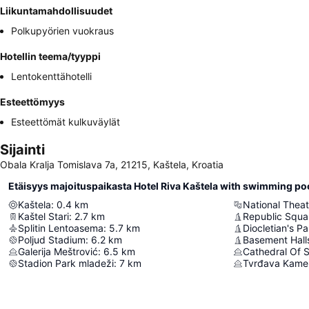
Liikuntamahdollisuudet
Polkupyörien vuokraus
Hotellin teema/tyyppi
Lentokenttähotelli
Esteettömyys
Esteettömät kulkuväylät
Sijainti
Obala Kralja Tomislava 7a, 21215, Kaštela, Kroatia
Etäisyys majoituspaikasta Hotel Riva Kaštela with swimming po
Kaštela
:
0.4
km
National Theate
Kaštel Stari
:
2.7
km
Republic Squa
Splitin Lentoasema
:
5.7
km
Diocletian's P
Poljud Stadium
:
6.2
km
Basement Halls
Galerija Meštrović
:
6.5
km
Cathedral Of 
Stadion Park mladeži
:
7
km
Tvrđava Kame