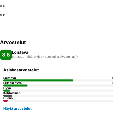
0 €
0 €
Arvostelut
Loistava
8,8
perustuu 1 583 arvioon suosituilla
sivustoilla
Asiakasarvostelut
Loistava
Erittäin hyvä
Hyvä
Kohtalainen
Huono
Näytä arvostelut