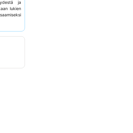
yydestä ja
aan lukien
saamiseksi
lalla
, jotta