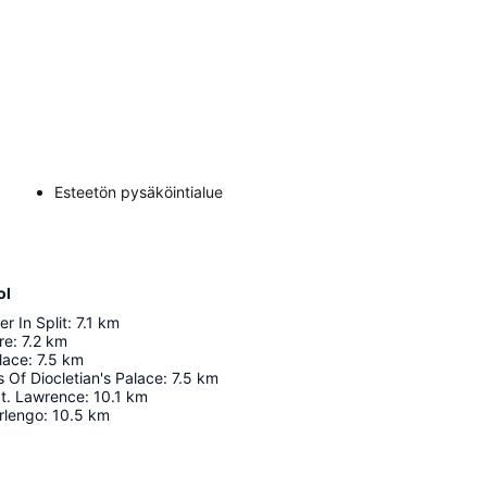
Esteetön pysäköintialue
ol
r In Split
:
7.1
km
re
:
7.2
km
alace
:
7.5
km
 Of Diocletian's Palace
:
7.5
km
St. Lawrence
:
10.1
km
rlengo
:
10.5
km