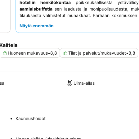
hotellin henkilökuntaa
poikkeuksellisesta ystävällis
aamiaisbuffetia
sen laadusta ja monipuolisuudesta, muk
tilauksesta valmistetut munakkaat. Parhaan kokemuksen 
kannattaa pyytää huonetta, jossa on
parveke merinäköa
Näytä enemmän
voi täysin nauttia upeasta ympäristöstä.
Kaštela
Huoneen mukavuus
•
8,8
Tilat ja palvelut/mukavuudet
•
8,8
sa
Uima-allas
Kauneushoidot
Nopea sisään-/uloskirjautuminen