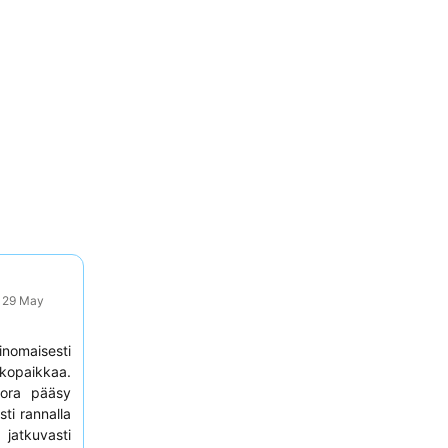
: 29 May
inomaisesti
akopaikkaa.
uora pääsy
sti rannalla
jatkuvasti