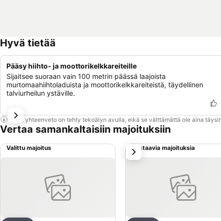
Hyvä tietää
Pääsy hiihto- ja moottorikelkkareiteille
Sijaitsee suoraan vain 100 metrin päässä laajoista
murtomaahiihtoladuista ja moottorikelkkareiteistä, täydellinen
talviurheilun ystäville.
Tämä yhteenveto on tehty tekoälyn avulla, eikä se välttämättä ole aina täysin
Vertaa samankaltaisiin majoituksiin
Valittu majoitus
Vastaavia majoituksia
seuraava