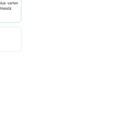
elua varten
teistä.