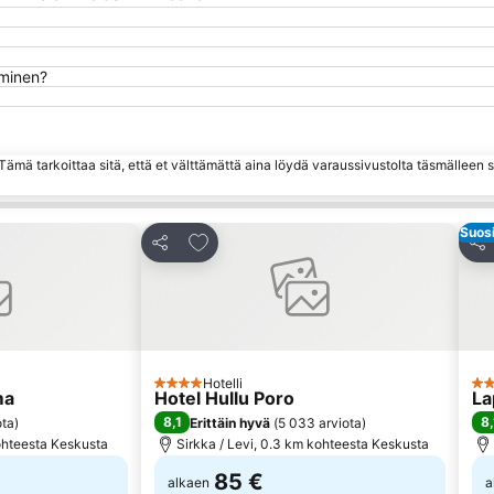
uminen?
ämä tarkoittaa sitä, että et välttämättä aina löydä varaussivustolta täsmälleen
Suosi
hin
Lisää suosikkeihin
Jaa
Jaa
Hotelli
4 Tähtiluokitus
3 T
ma
Hotel Hullu Poro
La
8,1
8,
ota
)
Erittäin hyvä
(
5 033 arviota
)
kohteesta Keskusta
Sirkka / Levi, 0.3 km kohteesta Keskusta
85 €
alkaen
a