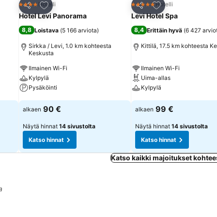
Lisää suosikkeihin
Lisää suosikkeihin
Hotelli
Hotelli
4 Tähtiluokitus
5 Tähtiluokitus
Jaa
Jaa
Hotel Levi Panorama
Levi Hotel Spa
8,8
8,4
Loistava
(
5 166 arviota
)
Erittäin hyvä
(
6 427 arvio
a
Sirkka / Levi, 1.0 km kohteesta
Kittilä, 17.5 km kohteesta K
Keskusta
Ilmainen Wi-Fi
Ilmainen Wi-Fi
Kylpylä
Uima-allas
Pysäköinti
Kylpylä
Katso hinnat
Katso hinnat
90 €
99 €
alkaen
alkaen
Näytä hinnat
14 sivustolta
Näytä hinnat
14 sivustolta
Katso hinnat
Katso hinnat
Katso kaikki majoitukset kohtees
a