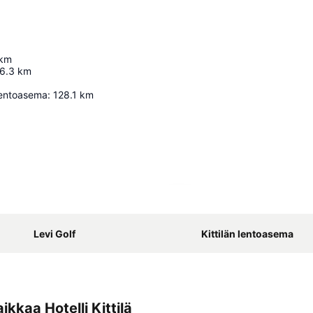
km
6.3
km
entoasema
:
128.1
km
Laajenna kartta
Levi Golf
Kittilän lentoasema
kaa Hotelli Kittilä