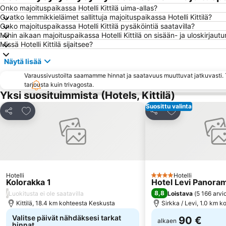
Onko majoituspaikassa Hotelli Kittilä uima-allas?
Ovatko lemmikkieläimet sallittuja majoituspaikassa Hotelli Kittilä?
Onko majoituspaikassa Hotelli Kittilä pysäköintiä saatavilla?
Mihin aikaan majoituspaikassa Hotelli Kittilä on sisään- ja uloskirjaut
Missä Hotelli Kittilä sijaitsee?
Näytä lisää
Varaussivustoilta saamamme hinnat ja saatavuus muuttuvat jatkuvasti. T
tarjousta kuin trivagosta.
Yksi suosituimmista (Hotels, Kittilä)
Suosittu valinta
Lisää suosikkeihin
Lisää suosikkei
Jaa
Jaa
Hotelli
Hotelli
4 Tähtiluokitus
Kolorakka 1
Hotel Levi Panora
/
8,8
Luokitusta ei ole saatavilla
Loistava
(
5 166 arvi
Kittilä, 18.4 km kohteesta Keskusta
Sirkka / Levi, 1.0 km 
Valitse päivät nähdäksesi tarkat
90 €
alkaen
hinnat