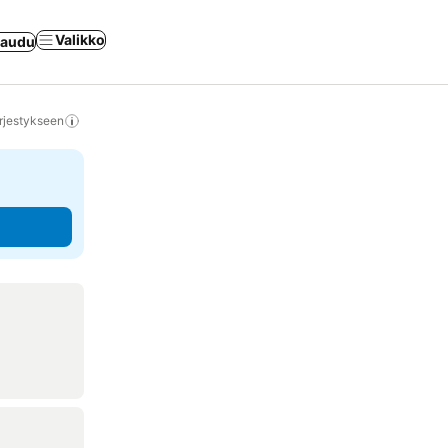
Valikko
jaudu
rjestykseen