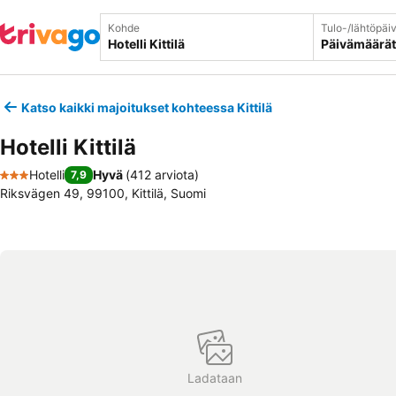
Kohde
Tulo-/lähtöpäi
Päivämäärät
Katso kaikki majoitukset kohteessa Kittilä
Hotelli Kittilä
Hotelli
Hyvä
(
412 arviota
)
7,9
3 Tähtiluokitus
Riksvägen 49, 99100, Kittilä, Suomi
Ladataan