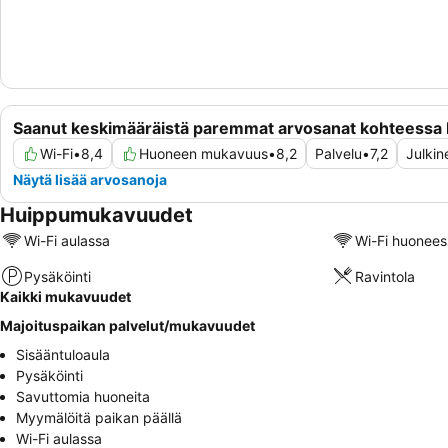
Saanut keskimääräistä paremmat arvosanat kohteessa K
Wi-Fi
•
8,4
Huoneen mukavuus
•
8,2
Palvelu
•
7,2
Julkin
Näytä lisää arvosanoja
Huippumukavuudet
Wi-Fi aulassa
Wi-Fi huonees
Pysäköinti
Ravintola
Kaikki mukavuudet
Majoituspaikan palvelut/mukavuudet
Sisääntuloaula
Pysäköinti
Savuttomia huoneita
Myymälöitä paikan päällä
Wi-Fi aulassa