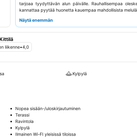
tarjoaa tyydyttävän alun päivälle. Rauhallisempaa olesk
kannattaa pyytää huonetta kauempaa mahdollisista meluläh
Näytä enemmän
ittilä
en liikenne
•
4,0
sa
Kylpylä
Nopea sisään-/uloskirjautuminen
Terassi
Ravintola
Kylpylä
Ilmainen Wi-FI yleisissä tiloissa