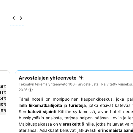
Arvostelujen yhteenveto
Tekoälyn tekemä yhteenveto 100+ arvostelusta · Päivitetty viimeksi
26
%
2026
31
%
24
%
Tämä hotelli on monipuolinen kaupunkikeskus, joka pal
10
%
lailla
liikematkailijoita
ja
turisteja
, jotka etsivät kätevää 
9
%
Sen
kätevä sijainti
Kittilän sydämessä, aivan hotellin ed
bussipysäkin ansiosta, tarjoaa helpon pääsyn Leviin ja len
Majoituspaikassa on
vieraskeittiö
niille, jotka haluavat va
ateriansa. Asiakkaat kehuvat jatkuvasti
erinomaista aami