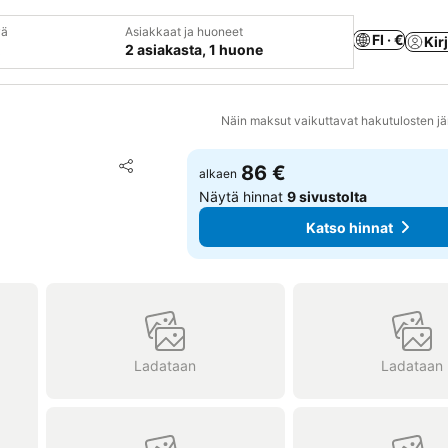
vä
Asiakkaat ja huoneet
FI · €
Kir
2 asiakasta, 1 huone
Näin maksut vaikuttavat hakutulosten jä
Lisää suosikkeihin
86 €
alkaen
Jaa
Näytä hinnat
9 sivustolta
Katso hinnat
Ladataan
Ladataan