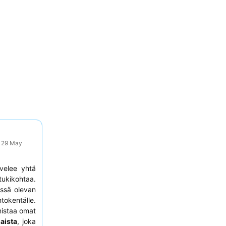
: 29 May
velee yhtä
tukikohtaa.
essä olevan
tokentälle.
lmistaa omat
aista
, joka