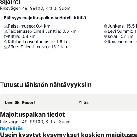
Sijainti
Riksvägen 49, 99100, Kittilä, Suomi
Etäisyys majoituspaikasta Hotelli Kittilä
Palsa-museo
:
0.4
km
Junkers
:
15.5
Taidemuseo Einari Junttila
:
0.6
km
Levi Summit
:
1
Kittilä
:
0.8
km
Kolari
:
57
km
Kittilän kotiseutumuseo
:
1.6
km
Rovaniemen L
Särestöniemi-museo
:
15.2
km
Tutustu lähistön nähtävyyksiin
Levi Ski Resort
Ylläs
Majoituspaikan tiedot
Riksvägen 49, 99100, Kittilä, Suomi
Näytä lisää
Usein kysytyt kysymykset koskien majoituspaik