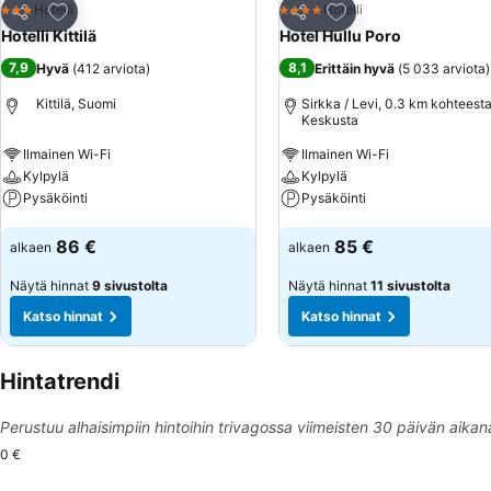
Lisää suosikkeihin
Lisää suosikkeihin
Hotelli
Hotelli
3 Tähtiluokitus
4 Tähtiluokitus
Jaa
Jaa
Hotelli Kittilä
Hotel Hullu Poro
7,9
8,1
Hyvä
(
412 arviota
)
Erittäin hyvä
(
5 033 arviota
)
Kittilä, Suomi
Sirkka / Levi, 0.3 km kohteest
Keskusta
Ilmainen Wi-Fi
Ilmainen Wi-Fi
Kylpylä
Kylpylä
Pysäköinti
Pysäköinti
Katso hinnat
Katso hinnat
86 €
85 €
alkaen
alkaen
Näytä hinnat
9 sivustolta
Näytä hinnat
11 sivustolta
Katso hinnat
Katso hinnat
Hintatrendi
Perustuu alhaisimpiin hintoihin trivagossa viimeisten 30 päivän aikan
0 €