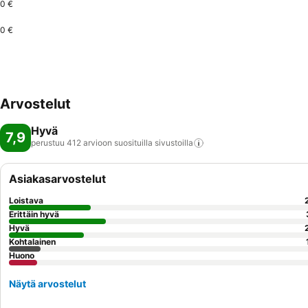
0 €
0 €
Arvostelut
Hyvä
7,9
perustuu 412 arvioon suosituilla
sivustoilla
Asiakasarvostelut
Loistava
Erittäin hyvä
Hyvä
Kohtalainen
Huono
Näytä arvostelut