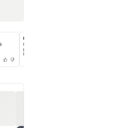
Keskeinen sijainti Kittilässä
ä
Hotelli sijaitsee ihanteellisesti kaupungin keskustassa, t
pääsyn paikallisiin nähtävyyksiin ja palveluihin, kuten O
Einari Junttilan taidemuseoon.