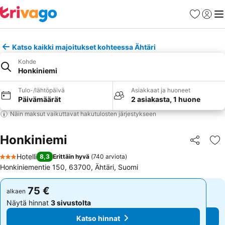
Suosikit
Kirjaud
Val
Katso kaikki majoitukset kohteessa Ähtäri
Kohde
Honkiniemi
Tulo-/lähtöpäivä
Asiakkaat ja huoneet
Päivämäärät
2 asiakasta, 1 huone
Näin maksut vaikuttavat hakutulosten järjestykseen
Honkiniemi
Jaa
Li
Hotelli
8,3
Erittäin hyvä
(
740 arviota
)
3 Tähtiluokitus
Honkiniementie 150, 63700, Ähtäri, Suomi
75 €
75 €
alkaen
alkaen
Näytä hinnat
3 sivustolta
Näytä hinnat
3 sivustolta
Katso hinnat
Katso hinnat