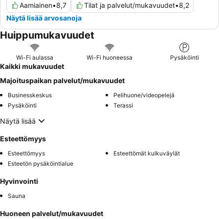
Aamiainen
•
8,7
Tilat ja palvelut/mukavuudet
•
8,2
Näytä lisää arvosanoja
Huippumukavuudet
Wi-Fi aulassa
Wi-Fi huoneessa
Pysäköinti
Kaikki mukavuudet
Majoituspaikan palvelut/mukavuudet
Businesskeskus
Pelihuone/videopelejä
Pysäköinti
Terassi
Näytä lisää
Esteettömyys
Esteettömyys
Esteettömät kulkuväylät
Esteetön pysäköintialue
Hyvinvointi
Sauna
Huoneen palvelut/mukavuudet