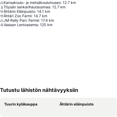
Kansakoulu- ja metsäkoulumuseo
:
12.7
km
Töysän sankarihautausmaa
:
12.7
km
Ähtärin Eläinpuisto
:
14.1
km
Ähtäri Zoo Farmi
:
14.7
km
JM-Rally Parc Fermé
:
17.4
km
Vaasan Lentoasema
:
125
km
Tutustu lähistön nähtävyyksiin
Laajenna kartta
Tuurin kyläkauppa
Ähtärin eläinpuisto