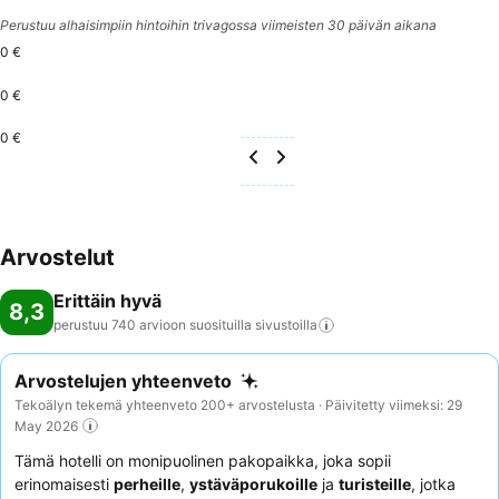
Perustuu alhaisimpiin hintoihin trivagossa viimeisten 30 päivän aikana
0 €
0 €
0 €
Arvostelut
Erittäin hyvä
8,3
perustuu 740 arvioon suosituilla
sivustoilla
Arvostelujen yhteenveto
Tekoälyn tekemä yhteenveto 200+ arvostelusta · Päivitetty viimeksi: 29
May 2026
Tämä hotelli on monipuolinen pakopaikka, joka sopii
erinomaisesti
perheille
,
ystäväporukoille
ja
turisteille
, jotka