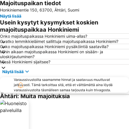
Majoituspaikan tiedot
Honkiniementie 150, 63700, Ähtäri, Suomi
Näytä lisää
Usein kysytyt kysymykset koskien
majoituspaikkaa Honkiniemi
Onko majoituspaikassa Honkiniemi uima-allas?
Ovatko lemmikkieläimet sallittuja majoituspaikassa Honkiniemi?
Onko majoituspaikassa Honkiniemi pysäköintiä saatavilla?
Mihin aikaan majoituspaikassa Honkiniemi on sisään- ja
uloskirjautuminen?
Missä Honkiniemi sijaitsee?
Näytä lisää
Varaussivustoilta saamamme hinnat ja saatavuus muuttuvat
jatkuvasti. Tämä tarkoittaa sitä, että et välttämättä aina löydä
varaussivustolta täsmälleen samaa tarjousta kuin trivagosta.
Ähtäri: Muita majoituksia