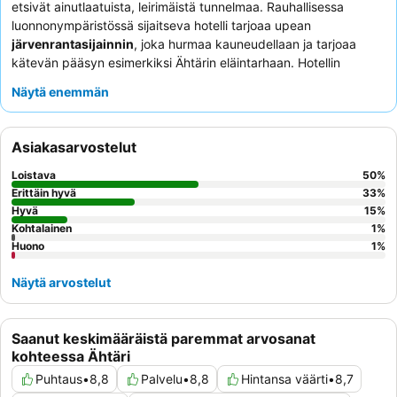
etsivät ainutlaatuista, leirimäistä tunnelmaa. Rauhallisessa
luonnonympäristössä sijaitseva hotelli tarjoaa upean
järvenrantasijainnin
, joka hurmaa kauneudellaan ja tarjoaa
kätevän pääsyn esimerkiksi Ähtärin eläintarhaan. Hotellin
valtteja ovat sen laaja
maksuton vesiurheiluvälineistö
ja suuri
Näytä enemmän
lasten leikkipaikka
, jotka takaavat viihteen kaikenikäisille.
Asiakkaat kehuvat jatkuvasti
ystävällistä ja avuliasta
henkilökuntaa
sekä laadukasta, kodinomaista aamiaista ja
Asiakasarvostelut
ruokailumahdollisuuksia. Todella rentouttavan kokemuksen
takaamiseksi harkitse mökin varaamista
omalla saunalla
.
Loistava
50
%
Erittäin hyvä
33
%
Hyvä
15
%
Kohtalainen
1
%
Huono
1
%
Näytä arvostelut
Saanut keskimääräistä paremmat arvosanat
kohteessa Ähtäri
Puhtaus
•
8,8
Palvelu
•
8,8
Hintansa väärti
•
8,7