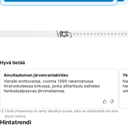
1 / 19
Hyvä tietää
Ainutlaatuinen järvenrantakirkko
Yk
Vieraile erottuvassa, vuonna 1999 rakennetussa
Na
hirsirunkoisessa kirkossa, jonka alttaritaulu esittelee
hie
henkeäsalpaavaa järvimaisemaa.
uim
Tämä yhteenveto on tehty tekoälyn avulla, eikä se välttämättä ole aina
täysin tarkka.
Hintatrendi