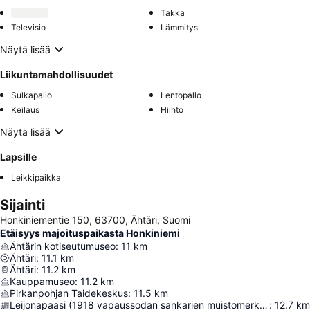
Takka
Televisio
Lämmitys
Näytä lisää
Liikuntamahdollisuudet
Sulkapallo
Lentopallo
Keilaus
Hiihto
Näytä lisää
Lapsille
Leikkipaikka
Sijainti
Honkiniementie 150, 63700, Ähtäri, Suomi
Etäisyys majoituspaikasta Honkiniemi
Ähtärin kotiseutumuseo
:
11
km
Ähtäri
:
11.1
km
Ähtäri
:
11.2
km
Kauppamuseo
:
11.2
km
Pirkanpohjan Taidekeskus
:
11.5
km
Leijonapaasi (1918 vapaussodan sankarien muistomerkki)
:
12.7
km