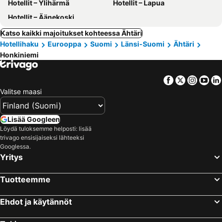
Hotellit – Ylihärmä
Hotellit – Lapua
Hotellit – Äänekoski
Katso kaikki majoitukset kohteessa Ähtäri
Hotellihaku
Eurooppa
Suomi
Länsi-Suomi
Ähtäri
Honkiniemi
Facebook
Twitter
Insta
Yo
Valitse maasi
Lisää Googleen
Löydä tuloksemme helposti: lisää
trivago ensisijaiseksi lähteeksi
Googlessa.
Yritys
Tuotteemme
Ehdot ja käytännöt