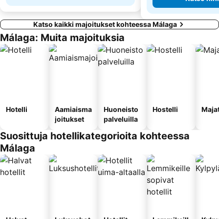
Katso kaikki majoitukset kohteessa Málaga
Málaga: Muita majoituksia
Hotelli
Aamiaisma
Huoneisto
Hostelli
Maja
joitukset
palveluilla
Suosittuja hotellikategorioita kohteessa
Málaga