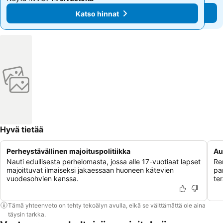
Katso hinnat
Katso hinnat
Hyvä tietää
Perheystävällinen majoituspolitiikka
Au
Nauti edullisesta perhelomasta, jossa alle 17-vuotiaat lapset
Re
majoittuvat ilmaiseksi jakaessaan huoneen kätevien
pa
vuodesohvien kanssa.
ter
Tämä yhteenveto on tehty tekoälyn avulla, eikä se välttämättä ole aina
täysin tarkka.