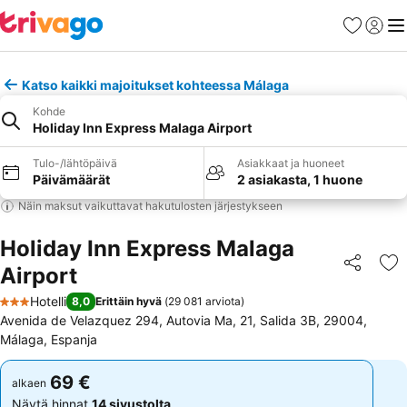
Suosikit
Kirjaud
Val
Katso kaikki majoitukset kohteessa Málaga
Kohde
Holiday Inn Express Malaga Airport
Tulo-/lähtöpäivä
Asiakkaat ja huoneet
Päivämäärät
2 asiakasta, 1 huone
Näin maksut vaikuttavat hakutulosten järjestykseen
Holiday Inn Express Malaga
Airport
Jaa
Li
Hotelli
8,0
Erittäin hyvä
(
29 081 arviota
)
3 Tähtiluokitus
Avenida de Velazquez 294, Autovia Ma, 21, Salida 3B, 29004,
Málaga, Espanja
69 €
69 €
alkaen
alkaen
Näytä hinnat
14 sivustolta
Näytä hinnat
14 sivustolta