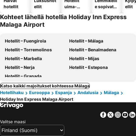
Halvat
Luksushot
Hotellit
Lemmikeill
Kylp
hotellit
ellit
uima-
e sopivat
ellit
altaalla
hotellit
Kohteet lähellä hotellia Holiday Inn Express
Malaga Airport
Hotellit – Fuengirola
Hotellit – Málaga
Hotellit – Torremolinos
Hotellit – Benalmadena
Hotellit – Marbella
Hotellit – Mijas
Hotellit – Nerja
Hotellit – Estepona
Hotellit – Granada
Katso kaikki majoitukset kohteessa Málaga
Hotellihaku
Eurooppa
Espanja
Andalusia
Málaga
Holiday Inn Express Malaga Airport
Facebook
Twitter
Insta
Yo
Valitse maasi