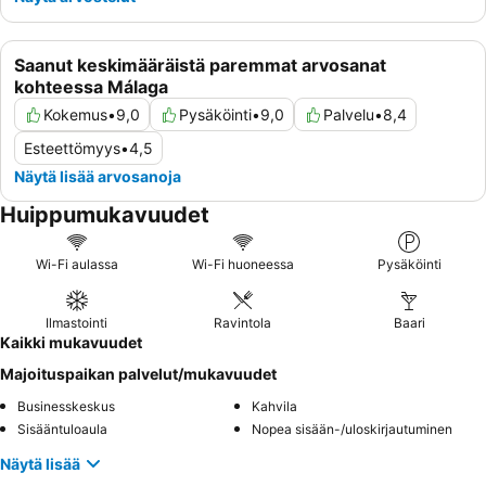
bussivaihtoehtoja ja hyödyntämään aikaista aamiaistarjoilua.
Saanut keskimääräistä paremmat arvosanat
kohteessa Málaga
Kokemus
•
9,0
Pysäköinti
•
9,0
Palvelu
•
8,4
Esteettömyys
•
4,5
Näytä lisää arvosanoja
Huippumukavuudet
Wi-Fi aulassa
Wi-Fi huoneessa
Pysäköinti
Ilmastointi
Ravintola
Baari
Kaikki mukavuudet
Majoituspaikan palvelut/mukavuudet
Businesskeskus
Kahvila
Sisääntuloaula
Nopea sisään-/uloskirjautuminen
Näytä lisää