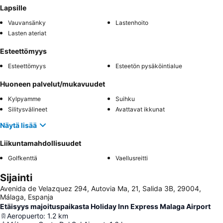
Lapsille
Vauvansänky
Lastenhoito
Lasten ateriat
Esteettömyys
Esteettömyys
Esteetön pysäköintialue
Huoneen palvelut/mukavuudet
Kylpyamme
Suihku
Silitysvälineet
Avattavat ikkunat
Näytä lisää
Liikuntamahdollisuudet
Golfkenttä
Vaellusreitti
Sijainti
Avenida de Velazquez 294, Autovia Ma, 21, Salida 3B, 29004,
Málaga, Espanja
Etäisyys majoituspaikasta Holiday Inn Express Malaga Airport
Aeropuerto
:
1.2
km