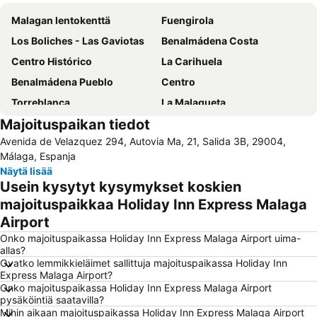
Malagan lentokenttä
Fuengirola
Los Boliches - Las Gaviotas
Benalmádena Costa
Centro Histórico
La Carihuela
Benalmádena Pueblo
Centro
Torreblanca
La Malagueta
Majoituspaikan tiedot
Nueva Andalucía
Puerto Banús
Avenida de Velazquez 294, Autovia Ma, 21, Salida 3B, 29004,
Playa de la Malagueta
De Calahonda
Málaga, Espanja
Paseo Marítimo Rey de España
Barrio La Carihuela
Näytä lisää
Usein kysytyt kysymykset koskien
Carvajal
La Nogalera
majoituspaikkaa Holiday Inn Express Malaga
Arroyo de la Miel Train Station
Arroyo de la Miel
Airport
Torremuelle
Estación de autobuses
Onko majoituspaikassa Holiday Inn Express Malaga Airport uima-
Vialia Estación María Zambrano
La Cala Resort
allas?
Ovatko lemmikkieläimet sallittuja majoituspaikassa Holiday Inn
Centro Comercial Málaga Plaza
Alcazaba
Express Malaga Airport?
Sea Life Benalmadena
Lauro Golf
Onko majoituspaikassa Holiday Inn Express Malaga Airport
pysäköintiä saatavilla?
Montemar
Paseo Maritimo La Carihuela
Mihin aikaan majoituspaikassa Holiday Inn Express Malaga Airport