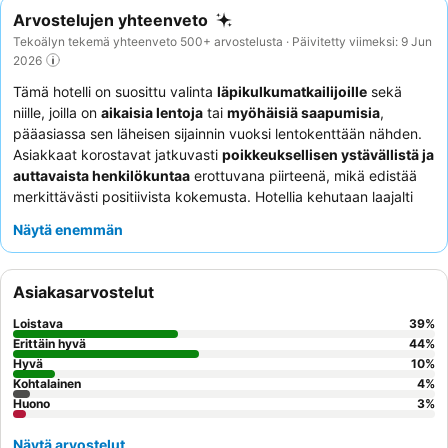
Arvostelujen yhteenveto
Tekoälyn tekemä yhteenveto 500+ arvostelusta · Päivitetty viimeksi: 9 Jun
2026
Tämä hotelli on suosittu valinta
läpikulkumatkailijoille
sekä
niille, joilla on
aikaisia lentoja
tai
myöhäisiä saapumisia
,
pääasiassa sen läheisen sijainnin vuoksi lentokenttään nähden.
Asiakkaat korostavat jatkuvasti
poikkeuksellisen ystävällistä ja
auttavaista henkilökuntaa
erottuvana piirteenä, mikä edistää
merkittävästi positiivista kokemusta. Hotellia kehutaan laajalti
myös sen
siisteydestä
ja tarjoamista
mukavista
Näytä enemmän
majoitustiloista
. Vaikka sen sijainti lähellä lentokenttää on suuri
vetonaula, monet asiakkaat huomauttavat, että suora
kävelymatka terminaalista on epäkäytännöllinen, mikä edellyttää
Asiakasarvostelut
usein taksia, joka voi olla yllättävän kallis lyhyestä matkasta
huolimatta.
Ilmainen aamiainen
aikaisine vaihtoehtoineen saa
Loistava
39
%
usein kiitosta, tarjoten kätevän alun päivälle.
Perheille
ja
Erittäin hyvä
44
%
pariskunnille
Hyvä
, jotka etsivät käytännöllistä välipysähdystä, hotelli
10
%
Kohtalainen
4
%
tarjoaa hyvää vastinetta rahalle. Sujuvan kokemuksen
Huono
3
%
varmistamiseksi asiakkaita kehotetaan suunnittelemaan
lentokenttäkuljetuksensa etukäteen, harkitsemaan julkisia
Näytä arvostelut