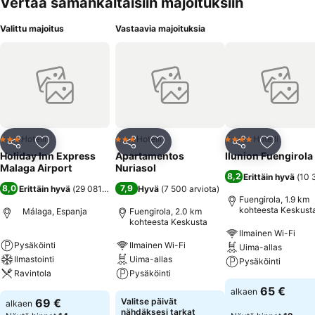
Vertaa samankaltaisiin majoituksiin
Valittu majoitus
Vastaavia majoituksia
Hotelli
Hotelli
Hotelli
3 Tähtiluokitus
3 Tähtiluokitus
4 Tähtiluokitus
Jaa
Lisää suosikkeihin
Jaa
Lisää suosikkeihin
Jaa
Lisää suo
Holiday Inn Express
Apartamentos
Ilunion Fuengirola
Malaga Airport
Nuriasol
8,2
Erittäin hyvä
(
10 
8,0
7,9
Erittäin hyvä
(
29 081 arviota
)
Hyvä
(
7 500 arviota
)
Fuengirola, 1.9 km
kohteesta Keskust
Málaga, Espanja
Fuengirola, 2.0 km
kohteesta Keskusta
Ilmainen Wi-Fi
Pysäköinti
Ilmainen Wi-Fi
Uima-allas
Ilmastointi
Uima-allas
Pysäköinti
Ravintola
Pysäköinti
65 €
alkaen
69 €
Valitse päivät
alkaen
nähdäksesi tarkat