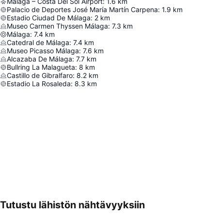
Málaga – Costa Del Sol Airport
:
1.6
km
Palacio de Deportes José María Martín Carpena
:
1.9
km
Estadio Ciudad De Málaga
:
2
km
Museo Carmen Thyssen Málaga
:
7.3
km
Málaga
:
7.4
km
Catedral de Málaga
:
7.4
km
Museo Picasso Málaga
:
7.6
km
Alcazaba De Málaga
:
7.7
km
Bullring La Malagueta
:
8
km
Castillo de Gibralfaro
:
8.2
km
Estadio La Rosaleda
:
8.3
km
Tutustu lähistön nähtävyyksiin
Laajenna kartta