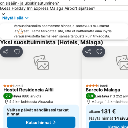
on sisään- ja uloskirjautuminen?
Torrequebrada
Centro Comercial Puerto Marina Shopping
Missä Holiday Inn Express Malaga Airport sijaitsee?
El Palo
Marbella Golf & Country Club
Näytä lisää
Marina de Puerto Banus
La Colina
Varaussivustoilta saamamme hinnat ja saatavuus muuttuvat
Barrio Arroyo de la Miel
La Fonda
jatkuvasti. Tämä tarkoittaa sitä, että et välttämättä aina löydä
varaussivustolta täsmälleen samaa tarjousta kuin trivagosta.
Marqués de Larios
El Morche
Yksi suosituimmista (Hotels, Málaga)
Los Álamos
Parque del Sol
Hipódromo Costa del Sol
Plaza de los Naranjos
Jaa
Lisää suosikkeihin
Jaa
Lisää suosikk
El Pinillo
Parque de la Paloma
Aquamijas
El Caminito del Rey
Centro Comercial Larios Centro
El Perchel
Hotelli
Hotelli
3 Tähtiluokitus
4 Tähtiluokitus
Hostel Residencia Alfil
Barcelo Malaga
7,7
8,9
Hyvä
(
880 arviota
)
Loistava
(
13 252 arv
4.4 km kohteesta Alcazaba
Málaga, 1.4 km kohtee
Valitse päivät nähdäksesi tarkat
131 €
alkaen
hinnat
Näytä hinnat
14 sivu
Katso hinnat
Katso hin