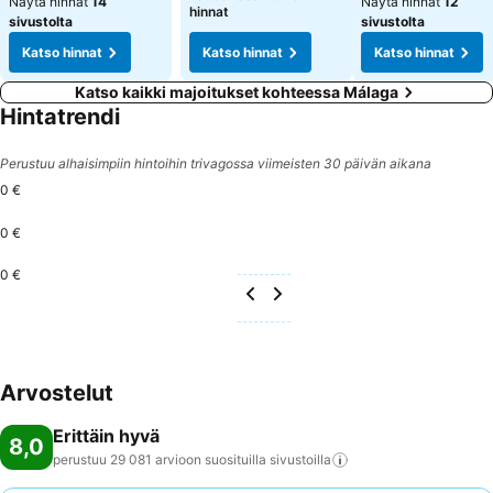
Näytä hinnat
14
Näytä hinnat
12
hinnat
sivustolta
sivustolta
Katso hinnat
Katso hinnat
Katso hinnat
Katso kaikki majoitukset kohteessa Málaga
Hintatrendi
Perustuu alhaisimpiin hintoihin trivagossa viimeisten 30 päivän aikana
0 €
0 €
0 €
Arvostelut
Erittäin hyvä
8,0
perustuu 29 081 arvioon suosituilla
sivustoilla