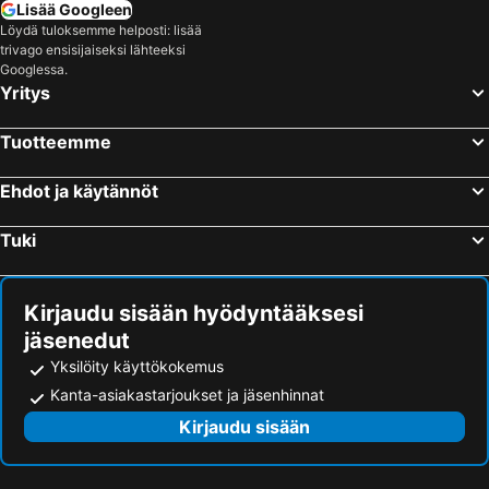
Lisää Googleen
Löydä tuloksemme helposti: lisää
trivago ensisijaiseksi lähteeksi
Googlessa.
Yritys
Tuotteemme
Ehdot ja käytännöt
Tuki
Kirjaudu sisään hyödyntääksesi
jäsenedut
Yksilöity käyttökokemus
Kanta-asiakastarjoukset ja jäsenhinnat
Kirjaudu sisään