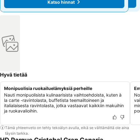
Katso hinnat
Katso hinnat
Hyvä tietää
Monipuolisia ruokailuelämyksiä perheille
Em
Nauti monipuolisista kulinaarisista vaihtoehdoista, kuten à
No
la carte -ravintolasta, buffetista teemailtoineen ja
va
italialaisesta ravintolasta, jotka vastaavat kaikkiin makuihin
mi
ja ruokavalioihin.
po
Tämä yhteenveto on tehty tekoälyn avulla, eikä se välttämättä ole aina
täysin tarkka.