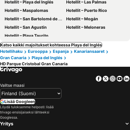
Hotellit – Playa del Inglés
Hotellit – Las Palmas
Hotellit – Maspalomas
Hotellit – Puerto Rico
Hotellit – San Bartolomé de Tirajana
Hotellit – Mogán
Hotellit – San Agustín
Hotellit – Meloneras
Hotellit – Playa Taurito
Katso kaikki majoitukset kohteessa Playa del Inglés
Hotellihaku
Eurooppa
Espanja
Kanariansaaret
Gran Canaria
Playa del Inglés
HD Parque Cristobal Gran Canaria
Facebook
Twitter
Insta
Yo
Valitse maasi
Lisää Googleen
Löydä tuloksemme helposti: lisää
trivago ensisijaiseksi lähteeksi
Googlessa.
Yritys