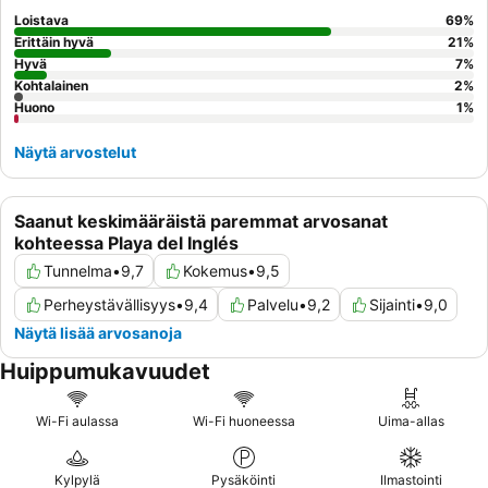
erityisiä ateriapalveluja ja piknikkiä. Luottokortit: Kompleksissa voi
Loistava
69
%
maksaa seuraavilla luottokorteilla: Visa ja MasterCard.
Erittäin hyvä
21
%
Hyvä
7
%
Kohtalainen
2
%
Huono
1
%
Näytä arvostelut
Saanut keskimääräistä paremmat arvosanat
kohteessa Playa del Inglés
Tunnelma
•
9,7
Kokemus
•
9,5
Perheystävällisyys
•
9,4
Palvelu
•
9,2
Sijainti
•
9,0
Näytä lisää arvosanoja
Huippumukavuudet
Wi-Fi aulassa
Wi-Fi huoneessa
Uima-allas
Kylpylä
Pysäköinti
Ilmastointi