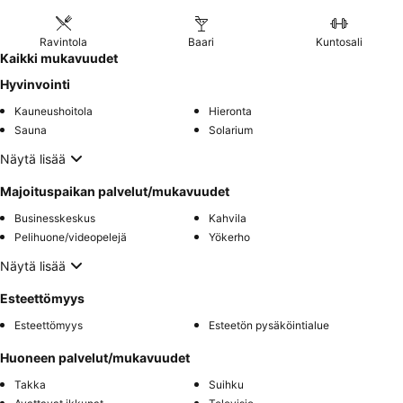
Ravintola
Baari
Kuntosali
Kaikki mukavuudet
Hyvinvointi
Kauneushoitola
Hieronta
Sauna
Solarium
Näytä lisää
Majoituspaikan palvelut/mukavuudet
Businesskeskus
Kahvila
Pelihuone/videopelejä
Yökerho
Näytä lisää
Esteettömyys
Esteettömyys
Esteetön pysäköintialue
Huoneen palvelut/mukavuudet
Takka
Suihku