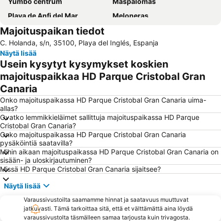
Yumbo centrum
Maspalomas
Playa de Anfi del Mar
Meloneras
Majoituspaikan tiedot
Aeropuerto Internacional de Gran Canaria
Vegueta
C. Holanda, s/n, 35100, Playa del Inglés, Espanja
Parque Santa Catalina
Taurito
Näytä lisää
Playa de Mogán
Faro de Maspalomas
Usein kysytyt kysymykset koskien
Maspalomas Golf
Gran Casino Costa Meloneras
majoituspaikkaa HD Parque Cristobal Gran
Canaria
Playa de San Agustín
Mercado Del Puerto
Onko majoituspaikassa HD Parque Cristobal Gran Canaria uima-
Arguineguín
Muralla de Las Palmas de Gran Canaria
allas?
Las Palmas
Puerto de Mogan
Ovatko lemmikkieläimet sallittuja majoituspaikassa HD Parque
Cristobal Gran Canaria?
Las Dunas de Maspalomas
Puerto de Mogán
Onko majoituspaikassa HD Parque Cristobal Gran Canaria
pysäköintiä saatavilla?
Playa del Sol
Aqualand Maspalomas
Mihin aikaan majoituspaikassa HD Parque Cristobal Gran Canaria on
Orquídea Club Spa
Lago Taurito Oasis
sisään- ja uloskirjautuminen?
Missä HD Parque Cristobal Gran Canaria sijaitsee?
Plaza de Santa Ana
Paseo De Las Canteras
Näytä lisää
Las Palmeras Golf Sport Urban Resort
Auditorio Alfredo Kraus
Varaussivustoilta saamamme hinnat ja saatavuus muuttuvat
Paseo por la playa de Las Canteras
Melenara
jatkuvasti. Tämä tarkoittaa sitä, että et välttämättä aina löydä
Puerto de las Nieves
Arinaga
varaussivustolta täsmälleen samaa tarjousta kuin trivagosta.