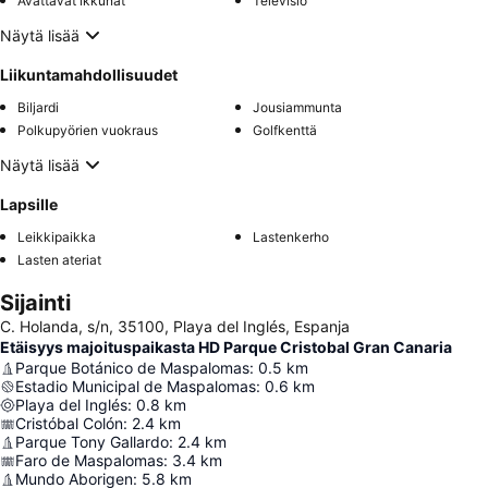
Avattavat ikkunat
Televisio
Näytä lisää
Liikuntamahdollisuudet
Biljardi
Jousiammunta
Polkupyörien vuokraus
Golfkenttä
Näytä lisää
Lapsille
Leikkipaikka
Lastenkerho
Lasten ateriat
Sijainti
C. Holanda, s/n, 35100, Playa del Inglés, Espanja
Etäisyys majoituspaikasta HD Parque Cristobal Gran Canaria
Parque Botánico de Maspalomas
:
0.5
km
Estadio Municipal de Maspalomas
:
0.6
km
Playa del Inglés
:
0.8
km
Cristóbal Colón
:
2.4
km
Parque Tony Gallardo
:
2.4
km
Faro de Maspalomas
:
3.4
km
Mundo Aborigen
:
5.8
km