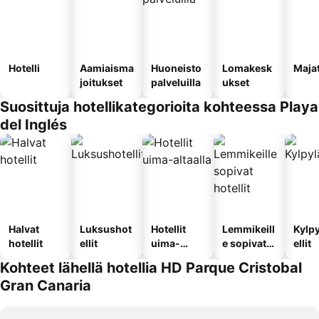
Hotelli
Aamiaisma
Huoneisto
Lomakesk
Maja
joitukset
palveluilla
ukset
Suosittuja hotellikategorioita kohteessa Playa
del Inglés
Halvat
Luksushot
Hotellit
Lemmikeill
Kylp
hotellit
ellit
uima-
e sopivat
ellit
altaalla
hotellit
Kohteet lähellä hotellia HD Parque Cristobal
Gran Canaria