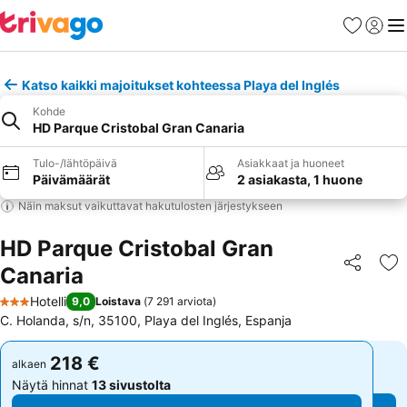
Suosikit
Kirjaud
Val
Katso kaikki majoitukset kohteessa Playa del Inglés
Kohde
HD Parque Cristobal Gran Canaria
Tulo-/lähtöpäivä
Asiakkaat ja huoneet
Päivämäärät
2 asiakasta, 1 huone
Näin maksut vaikuttavat hakutulosten järjestykseen
HD Parque Cristobal Gran
Canaria
Jaa
Li
Hotelli
9,0
Loistava
(
7 291 arviota
)
3 Tähtiluokitus
C. Holanda, s/n, 35100, Playa del Inglés, Espanja
218 €
218 €
alkaen
alkaen
Näytä hinnat
13 sivustolta
Näytä hinnat
13 sivustolta