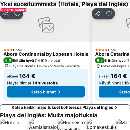
Yksi suosituimmista (Hotels, Playa del Inglés)
Carnaval de Las Palmas de Gran Canaria
Triana
Suosittu valinta
Iglesia de San Agustín
Rimini
Jaa
Lisää suosikkeihin
Jaa
Lisää suo
Centro Comercial Cita
Del Faro
Templo Ecuménico San Salvador
Shopping Center Meloneras Playa
Centro Comercial Las Arenas
Holiday World
Puerto de Arguineguin
Gran Canaria Stadium
Hotelli
Hotelli
3 Tähtiluokitus
4 Tähtiluokitus
Abora Continental by Lopesan Hotels
Abora Catarina
8,3
8,3
Erittäin hyvä
(
14 519 arviota
)
Erittäin hyvä
(
1
Playa del Inglés, 1.6 km kohteesta Keskusta
Playa del Inglés,
164 €
164 €
alkaen
alkaen
Näytä hinnat
14 sivustolta
Näytä hinnat
16
Katso hinnat
Katso
Katso kaikki majoitukset kohteessa Playa del Inglés
Playa del Inglés: Muita majoituksia