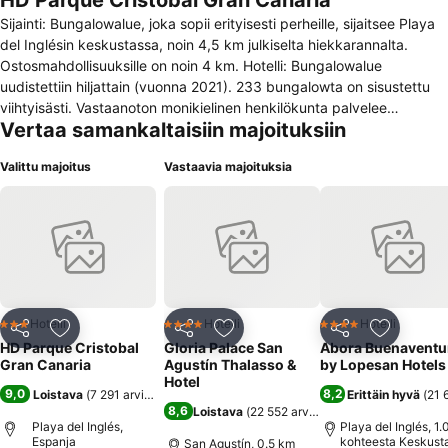
HD Parque Cristobal Gran Canaria
Sijainti: Bungalowalue, joka sopii erityisesti perheille, sijaitsee Playa
del Inglésin keskustassa, noin 4,5 km julkiselta hiekkarannalta.
Ostosmahdollisuuksille on noin 4 km. Hotelli: Bungalowalue
uudistettiin hiljattain (vuonna 2021). 233 bungalowta on sisustettu
viihtyisästi. Vastaanoton monikielinen henkilökunta palvelee
Vertaa samankaltaisiin majoituksiin
tuloaulassa sisään- ja uloskirjautumisessa. Bungalow-kompleksin
asiakkaat saavat saapuessaan tervetuliaisjuoman. Majoituksen
Valittu majoitus
Vastaavia majoituksia
toimintoja ovat matkatavarasäilytys, tallelokero, valuutanvaihtopiste
ja pankkiautomaatti. Asiakkaiden käytössä on langaton
internetyhteys yleisissä tiloissa (ilmainen). Retkien varaamisessa
auttaa majapaikan retkipalvelu. Bungalowalueella on useita
esteettömiä mukavuuksia. Bungalowalueella on liikuntarajoitteisille
sopiva varustus ja hissin. Supermarketti sekä muut liikkeet tarjoavat
hyviä ostosmahdollisuuksia. Kompleksin alueella on puutarha ja
leikkikenttä. Majoituksen muihin tiloihin lukeutuu leikkihuone. Omalla
Hotelli
Hotelli
Hotelli
3 Tähtiluokitus
4 Tähtiluokitus
4 Tähtiluokitus
Jaa
Lisää suosikkeihin
Jaa
Lisää suosikkeihin
Jaa
Lisää suo
autolla saapuvien asiakkaiden käytössä on parkkipaikkoja.
HD Parque Cristobal
Gloria Palace San
Abora Buenaventu
Palveluihin kuuluvat lisäksi 24 tunnin vartiointipalvelu,
Gran Canaria
Agustín Thalasso &
by Lopesan Hotels
autonvuokraus, kuljetuspalvelu, itsepalvelupesula ja oma
Hotel
9,0
8,2
Loistava
(
7 291 arviota
)
Erittäin hyvä
(
21 
lentokenttäbussi. Pyöräilijöille on pyörätelineet. Liiketoiminnallisissa
8,6
Loistava
(
22 552 arviota
)
tiloissa (Business-Center) on tarjolla videotykki ja faksi.
Playa del Inglés,
Playa del Inglés, 1
Espanja
kohteesta Keskust
Kongressipalvelut tarjoaa tukeaan kaikissa tapahtumajärjestelyissä.
San Agustín, 0.5 km