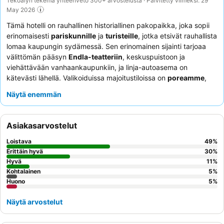
Tekoälyn tekemä yhteenveto 300+ arvostelusta · Päivitetty viimeksi: 29
May 2026
Tämä hotelli on rauhallinen historiallinen pakopaikka, joka sopii
erinomaisesti
pariskunnille
ja
turisteille
, jotka etsivät rauhallista
lomaa kaupungin sydämessä. Sen erinomainen sijainti tarjoaa
välittömän pääsyn
Endla-teatteriin
, keskuspuistoon ja
viehättävään vanhaankaupunkiin, ja linja-autoasema on
kätevästi lähellä. Valikoiduissa majoitustiloissa on
poreamme
,
joka tuo ripauksen luksusta viihtyisiin ja siisteihin huoneisiin.
Näytä enemmän
Asiakkaat kehuvat jatkuvasti
ystävällistä ja avuliasta
henkilökuntaa
sekä erinomaista, monipuolista aamiaista, joka
sisältää usein lämpimiä ruokia ja vastavalmistettuja herkkuja.
Asiakasarvostelut
Rauhallisempaa oleskelua varten asiakkaat saattavat suosia
huoneita, jotka eivät ole kadun puolella.
Loistava
49
%
Erittäin hyvä
30
%
Hyvä
11
%
Kohtalainen
5
%
Huono
5
%
Näytä arvostelut