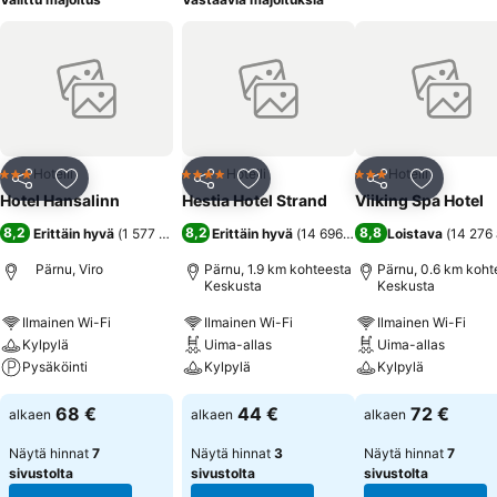
Hotelli
Hotelli
Hotelli
3 Tähtiluokitus
4 Tähtiluokitus
3 Tähtiluokitus
Jaa
Lisää suosikkeihin
Jaa
Lisää suosikkeihin
Jaa
Lisää suo
Hotel Hansalinn
Hestia Hotel Strand
Viiking Spa Hotel
8,2
8,2
8,8
Erittäin hyvä
(
1 577 arviota
)
Erittäin hyvä
(
14 696 arviota
Loistava
)
(
14 276 
Pärnu, Viro
Pärnu, 1.9 km kohteesta
Pärnu, 0.6 km koht
Keskusta
Keskusta
Ilmainen Wi-Fi
Ilmainen Wi-Fi
Ilmainen Wi-Fi
Kylpylä
Uima-allas
Uima-allas
Pysäköinti
Kylpylä
Kylpylä
68 €
44 €
72 €
alkaen
alkaen
alkaen
Näytä hinnat
7
Näytä hinnat
3
Näytä hinnat
7
sivustolta
sivustolta
sivustolta