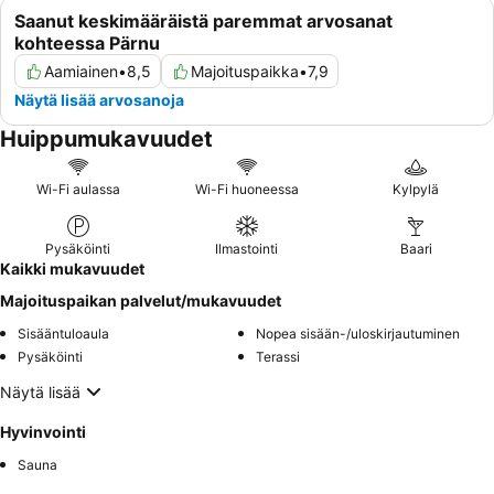
Saanut keskimääräistä paremmat arvosanat
kohteessa Pärnu
Aamiainen
•
8,5
Majoituspaikka
•
7,9
Näytä lisää arvosanoja
Huippumukavuudet
Wi-Fi aulassa
Wi-Fi huoneessa
Kylpylä
Pysäköinti
Ilmastointi
Baari
Kaikki mukavuudet
Majoituspaikan palvelut/mukavuudet
Sisääntuloaula
Nopea sisään-/uloskirjautuminen
Pysäköinti
Terassi
Näytä lisää
Hyvinvointi
Sauna