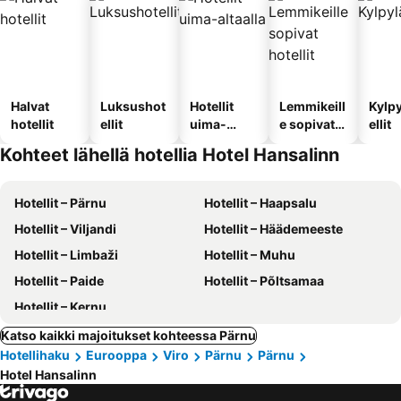
Halvat
Luksushot
Hotellit
Lemmikeill
Kylp
hotellit
ellit
uima-
e sopivat
ellit
altaalla
hotellit
Kohteet lähellä hotellia Hotel Hansalinn
Hotellit – Pärnu
Hotellit – Haapsalu
Hotellit – Viljandi
Hotellit – Häädemeeste
Hotellit – Limbaži
Hotellit – Muhu
Hotellit – Paide
Hotellit – Põltsamaa
Hotellit – Kernu
Katso kaikki majoitukset kohteessa Pärnu
Hotellihaku
Eurooppa
Viro
Pärnu
Pärnu
Hotel Hansalinn