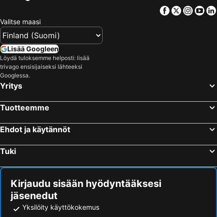
Facebook
Twitter
Insta
Yo
Valitse maasi
Lisää Googleen
Löydä tuloksemme helposti: lisää
trivago ensisijaiseksi lähteeksi
Googlessa.
Yritys
Tuotteemme
Ehdot ja käytännöt
Tuki
Kirjaudu sisään hyödyntääksesi
jäsenedut
Yksilöity käyttökokemus