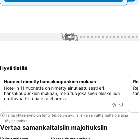
1 / 50
Hyvä tietää
Huoneet nimetty hansakaupunkien mukaan
Re
Hotellin 11 huonetta on nimetty ainutlaatuisesti eri
Re
hansakaupunkien mukaan, mikä tuo jokaiseen oleskeluun
ta
erottuvaa historiallista charmia.
Tämä yhteenveto on tehty tekoälyn avulla, eikä se välttämättä ole aina
täysin tarkka.
Vertaa samankaltaisiin majoituksiin
Valittu majoitus
Vastaavia majoituksia