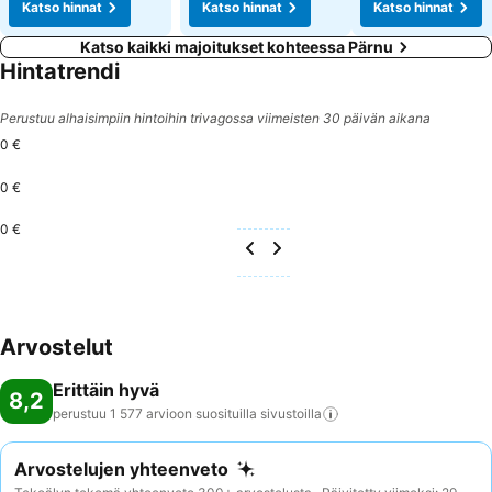
Katso hinnat
Katso hinnat
Katso hinnat
Katso kaikki majoitukset kohteessa Pärnu
Hintatrendi
Perustuu alhaisimpiin hintoihin trivagossa viimeisten 30 päivän aikana
0 €
0 €
0 €
Arvostelut
Erittäin hyvä
8,2
perustuu 1 577 arvioon suosituilla
sivustoilla
Arvostelujen yhteenveto