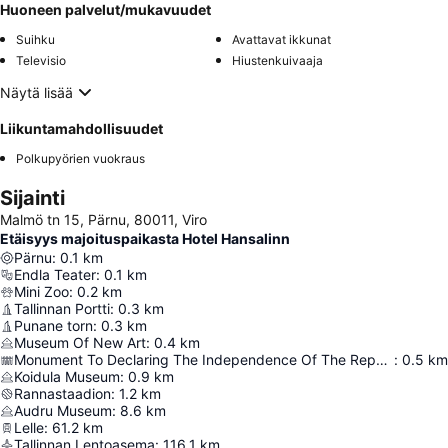
Huoneen palvelut/mukavuudet
Suihku
Avattavat ikkunat
Televisio
Hiustenkuivaaja
Näytä lisää
Liikuntamahdollisuudet
Polkupyörien vuokraus
Sijainti
Malmö tn 15, Pärnu, 80011, Viro
Etäisyys majoituspaikasta Hotel Hansalinn
Pärnu
:
0.1
km
Endla Teater
:
0.1
km
Mini Zoo
:
0.2
km
Tallinnan Portti
:
0.3
km
Punane torn
:
0.3
km
Museum Of New Art
:
0.4
km
Monument To Declaring The Independence Of The Republic Of Estonia
:
0.5
km
Koidula Museum
:
0.9
km
Rannastaadion
:
1.2
km
Audru Museum
:
8.6
km
Lelle
:
61.2
km
Tallinnan Lentoasema
:
116.1
km