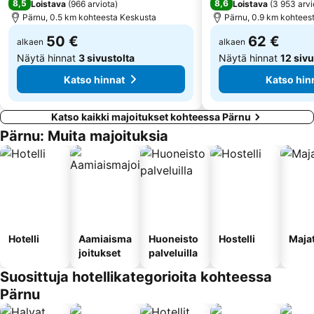
8,5
8,6
Loistava
(
966 arviota
)
Loistava
(
3 953 arvi
Pärnu, 0.5 km kohteesta Keskusta
Pärnu, 0.9 km kohtees
50 €
62 €
alkaen
alkaen
Näytä hinnat
3 sivustolta
Näytä hinnat
12 sivu
Katso hinnat
Katso hin
Katso kaikki majoitukset kohteessa Pärnu
Pärnu: Muita majoituksia
Hotelli
Aamiaisma
Huoneisto
Hostelli
Maja
joitukset
palveluilla
Suosittuja hotellikategorioita kohteessa
Pärnu