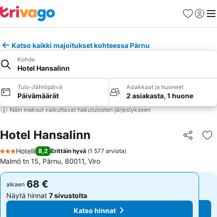
Suosikit
Kirjaud
Val
Katso kaikki majoitukset kohteessa Pärnu
Kohde
Hotel Hansalinn
Tulo-/lähtöpäivä
Asiakkaat ja huoneet
Päivämäärät
2 asiakasta, 1 huone
Näin maksut vaikuttavat hakutulosten järjestykseen
Hotel Hansalinn
Jaa
Li
Hotelli
8,2
Erittäin hyvä
(
1 577 arviota
)
3 Tähtiluokitus
Malmö tn 15, Pärnu, 80011, Viro
68 €
68 €
alkaen
alkaen
Näytä hinnat
7 sivustolta
Näytä hinnat
7 sivustolta
Katso hinnat
Katso hinnat