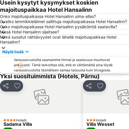
Usein kysytyt kysymykset koskien
majoituspaikkaa Hotel Hansalinn
Onko majoituspaikassa Hotel Hansalinn uima-allas?
Ovatko lemmikkieläimet sallittuja majoituspaikassa Hotel Hansalinn?
Onko majoituspaikassa Hotel Hansalinn pysäköintiä saatavilla?
Missä Hotel Hansalinn sijaitsee?
Mitkä suositut nähtävyydet ovat lähellä majoituspaikkaa Hotel
Hansalinn?
Näytä lisää
Varaussivustoilta saamamme hinnat ja saatavuus muuttuvat
jatkuvasti. Tämä tarkoittaa sitä, että et välttämättä aina löydä
varaussivustolta täsmälleen samaa tarjousta kuin trivagosta.
Yksi suosituimmista (Hotels, Pärnu)
Jaa
Lisää suosikkeihin
Jaa
Lisää suosikk
Hotelli
Hotelli
4 Tähtiluokitus
3 Tähtiluokitus
Sadama Villa
Villa Wesset