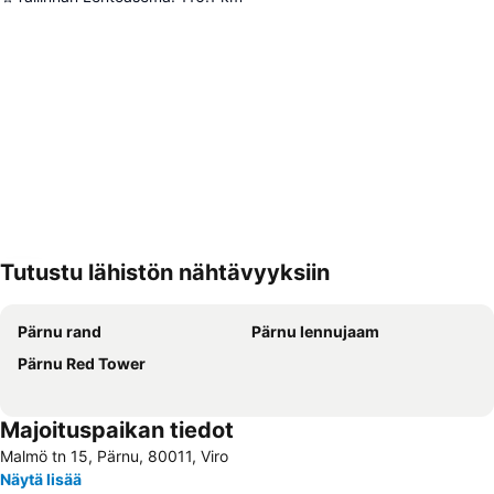
Tutustu lähistön nähtävyyksiin
Laajenna kartta
Pärnu rand
Pärnu lennujaam
Pärnu Red Tower
Majoituspaikan tiedot
Malmö tn 15, Pärnu, 80011, Viro
Näytä lisää