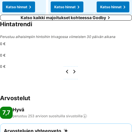
Katso hinnat
Katso hinnat
Katso hinnat
Katso kaikki majoitukset kohteessa Godby
Hintatrendi
Perustuu alhaisimpiin hintoihin trivagossa viimeisten 30 päivän aikana
0 €
0 €
0 €
Arvostelut
Hyvä
7,7
perustuu 253 arvioon suosituilla
sivustoilla
Arvostelujen yhteenveto