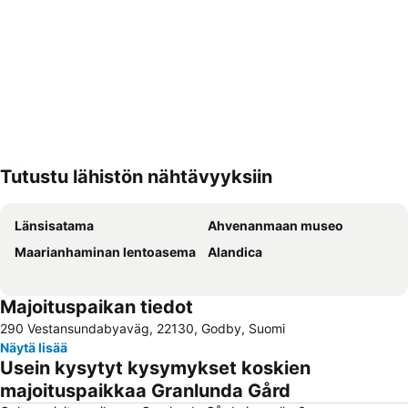
Tutustu lähistön nähtävyyksiin
Laajenna kartta
Länsisatama
Ahvenanmaan museo
Maarianhaminan lentoasema
Alandica
Majoituspaikan tiedot
290 Vestansundabyaväg, 22130, Godby, Suomi
Näytä lisää
Usein kysytyt kysymykset koskien
majoituspaikkaa Granlunda Gård