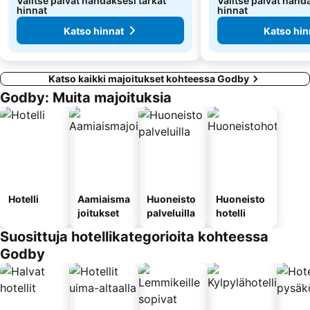
Valitse päivät nähdäksesi tarkat
Valitse päivät nähd
hinnat
hinnat
Katso hinnat
Katso hin
Katso kaikki majoitukset kohteessa Godby
Godby: Muita majoituksia
Hotelli
Aamiaisma
Huoneisto
Huoneisto
joitukset
palveluilla
hotelli
Suosittuja hotellikategorioita kohteessa
Godby