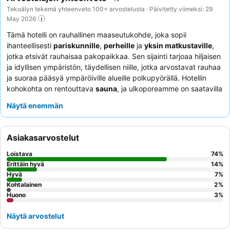
Tekoälyn tekemä yhteenveto 100+ arvostelusta · Päivitetty viimeksi: 29
May 2026
Tämä hotelli on rauhallinen maaseutukohde, joka sopii
ihanteellisesti
pariskunnille
,
perheille
ja
yksin matkustaville
,
jotka etsivät rauhaisaa pakopaikkaa. Sen sijainti tarjoaa hiljaisen
ja idyllisen ympäristön, täydellisen niille, jotka arvostavat rauhaa
ja suoraa pääsyä ympäröiville alueille polkupyörällä. Hotellin
kohokohta on rentouttava
sauna
, ja ulkoporeamme on saatavilla
pyynnöstä, tarjoten täydellisen tavan rentoutua. Asiakkaat
Näytä enemmän
kehuvat jatkuvasti
ystävällistä ja vieraanvaraista
henkilökuntaa
, erityisesti omistajia, jotka luovat
perheenomaisen ilmapiirin, sekä laadukasta
aamiaistarjontaa
,
Asiakasarvostelut
joka tarjoillaan kutsuvassa, keittiömäisessä ympäristössä.
Todella ainutlaatuisen kokemuksen saamiseksi harkitse huoneen
Loistava
74
%
varaamista, josta on näkymät ystävällisiin
kotieläimiin
, kuten
Erittäin hyvä
14
%
hevosiin ja poniin, jotka ovat erityisen suuri ilo nuoremmille
Hyvä
7
%
Kohtalainen
2
%
vierailijoille.
Huono
3
%
Näytä arvostelut