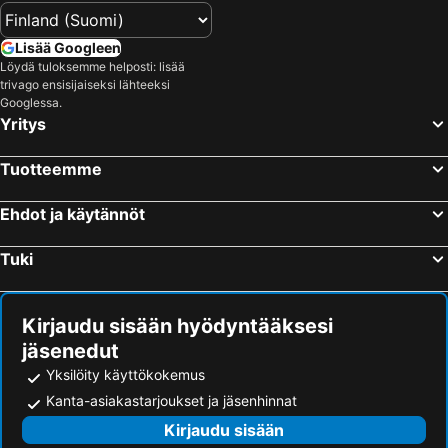
Lisää Googleen
Löydä tuloksemme helposti: lisää
trivago ensisijaiseksi lähteeksi
Googlessa.
Yritys
Tuotteemme
Ehdot ja käytännöt
Tuki
Kirjaudu sisään hyödyntääksesi
jäsenedut
Yksilöity käyttökokemus
Kanta-asiakastarjoukset ja jäsenhinnat
Kirjaudu sisään