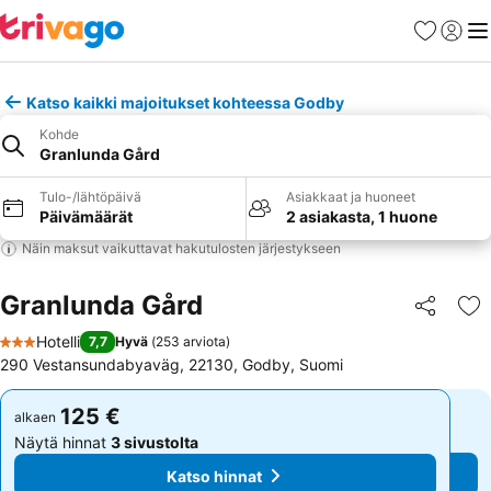
Suosikit
Kirjaud
Val
Katso kaikki majoitukset kohteessa Godby
Kohde
Granlunda Gård
Tulo-/lähtöpäivä
Asiakkaat ja huoneet
Päivämäärät
2 asiakasta, 1 huone
Näin maksut vaikuttavat hakutulosten järjestykseen
Granlunda Gård
Jaa
Li
Hotelli
7,7
Hyvä
(
253 arviota
)
3 Tähtiluokitus
290 Vestansundabyaväg, 22130, Godby, Suomi
125 €
125 €
alkaen
alkaen
Näytä hinnat
3 sivustolta
Näytä hinnat
3 sivustolta
Katso hinnat
Katso hinnat