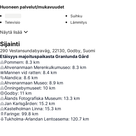
Huoneen palvelut/mukavuudet
Suihku
Televisio
Lämmitys
Näytä lisää
Sijainti
290 Vestansundabyaväg, 22130, Godby, Suomi
Etäisyys majoituspaikasta Granlunda Gård
Pommern
:
8.3
km
Ahvenanmaan Merenkulkumuseo
:
8.3
km
Mannen vid ratten
:
8.4
km
Alandica
:
8.6
km
Ahvenanmaan Museo
:
8.9
km
Önningebymuseet
:
10
km
Godby
:
11
km
Ålands Fotografiska Museum
:
13.3
km
Jan Karlsgården
:
15.2
km
Kastelholman Linna
:
15.3
km
Faringe
:
99.8
km
Tukholma-Arlandan Lentoasema
:
120.7
km