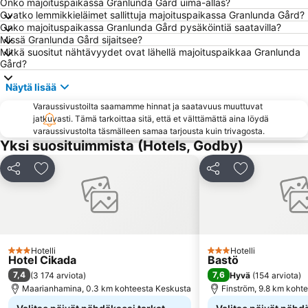
Onko majoituspaikassa Granlunda Gård uima-allas?
Ovatko lemmikkieläimet sallittuja majoituspaikassa Granlunda Gård?
Onko majoituspaikassa Granlunda Gård pysäköintiä saatavilla?
Missä Granlunda Gård sijaitsee?
Mitkä suositut nähtävyydet ovat lähellä majoituspaikkaa Granlunda
Gård?
Näytä lisää
Varaussivustoilta saamamme hinnat ja saatavuus muuttuvat
jatkuvasti. Tämä tarkoittaa sitä, että et välttämättä aina löydä
varaussivustolta täsmälleen samaa tarjousta kuin trivagosta.
Yksi suosituimmista (Hotels, Godby)
Jaa
Lisää suosikkeihin
Jaa
Lisää suosikk
Hotelli
Hotelli
3 Tähtiluokitus
3 Tähtiluokitus
Hotel Cikada
Bastö
7,4
7,6
(
3 174 arviota
)
Hyvä
(
154 arviota
)
Maarianhamina, 0.3 km kohteesta Keskusta
Finström, 9.8 km koht