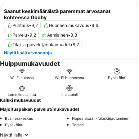
Saanut keskimääräistä paremmat arvosanat
kohteessa Godby
Puhtaus
•
9,7
Huoneen mukavuus
•
9,6
Palvelu
•
9,2
Aamiainen
•
8,8
Tilat ja palvelut/mukavuudet
•
8,7
Näytä lisää arvosanoja
Huippumukavuudet
Wi-Fi aulassa
Wi-Fi huoneessa
Pysäköinti
Lemmikit sallittu
Ilmastointi
Kaikki mukavuudet
Majoituspaikan palvelut/mukavuudet
Businesskeskus
Nopea sisään-/uloskirjautuminen
Pysäköinti
Terassi
Näytä lisää