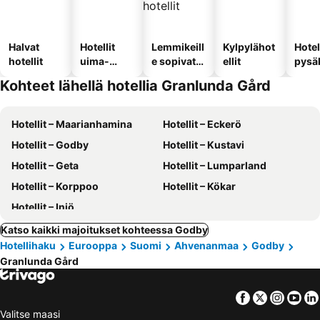
Halvat
Hotellit
Lemmikeill
Kylpylähot
Hotel
hotellit
uima-
e sopivat
ellit
pysä
altaalla
hotellit
llä
Kohteet lähellä hotellia Granlunda Gård
Hotellit – Maarianhamina
Hotellit – Eckerö
Hotellit – Godby
Hotellit – Kustavi
Hotellit – Geta
Hotellit – Lumparland
Hotellit – Korppoo
Hotellit – Kökar
Hotellit – Iniö
Katso kaikki majoitukset kohteessa Godby
Hotellihaku
Eurooppa
Suomi
Ahvenanmaa
Godby
Granlunda Gård
Facebook
Twitter
Insta
Yo
Valitse maasi