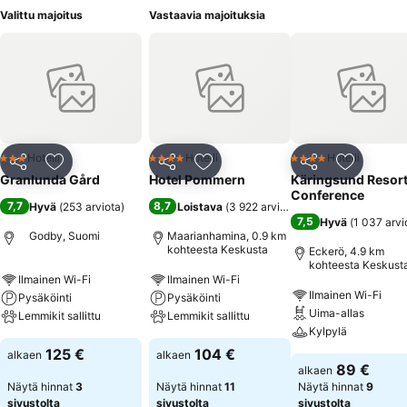
Valittu majoitus
Vastaavia majoituksia
Hotelli
Hotelli
Hotelli
3 Tähtiluokitus
4 Tähtiluokitus
4 Tähtiluokitus
Jaa
Lisää suosikkeihin
Jaa
Lisää suosikkeihin
Jaa
Lisää suo
Granlunda Gård
Hotel Pommern
Käringsund Resort
Conference
7,7
8,7
Hyvä
(
253 arviota
)
Loistava
(
3 922 arviota
)
7,5
Hyvä
(
1 037 arvi
Godby, Suomi
Maarianhamina, 0.9 km
kohteesta Keskusta
Eckerö, 4.9 km
kohteesta Keskust
Ilmainen Wi-Fi
Ilmainen Wi-Fi
Ilmainen Wi-Fi
Pysäköinti
Pysäköinti
Uima-allas
Lemmikit sallittu
Lemmikit sallittu
Kylpylä
125 €
104 €
alkaen
alkaen
89 €
alkaen
Näytä hinnat
3
Näytä hinnat
11
Näytä hinnat
9
sivustolta
sivustolta
sivustolta