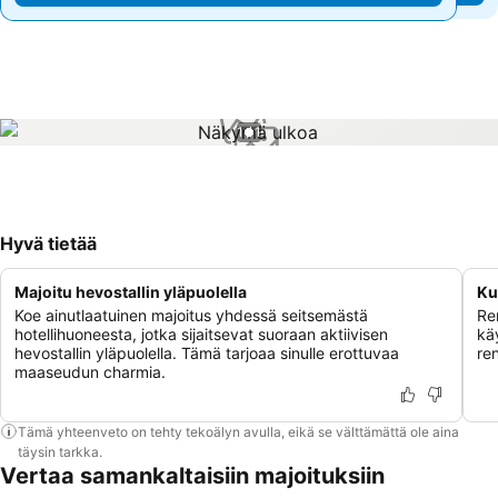
1 / 1
Hyvä tietää
Majoitu hevostallin yläpuolella
Ku
Koe ainutlaatuinen majoitus yhdessä seitsemästä
Re
hotellihuoneesta, jotka sijaitsevat suoraan aktiivisen
kä
hevostallin yläpuolella. Tämä tarjoaa sinulle erottuvaa
re
maaseudun charmia.
Tämä yhteenveto on tehty tekoälyn avulla, eikä se välttämättä ole aina
täysin tarkka.
Vertaa samankaltaisiin majoituksiin