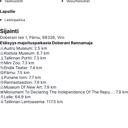
Vaellusreitti
Vesiurheilutilat
Lapsille
Leikkipaikka
Sijainti
Doberani tee 1, Pärnu, 88326, Viro
Etäisyys majoituspaikasta Doberani Rannamaja
Audru Museum
:
2.5
km
Koidula Museum
:
6.7
km
Tallinnan Portti
:
7.3
km
Mini Zoo
:
7.3
km
Endla Teater
:
7.4
km
Pärnu
:
7.5
km
Punane torn
:
7.7
km
Rannastaadion
:
7.9
km
Museum Of New Art
:
7.9
km
Monument To Declaring The Independence Of The Republic Of Estonia
:
7.9
km
Lelle
:
64.9
km
Tallinnan Lentoasema
:
117.5
km