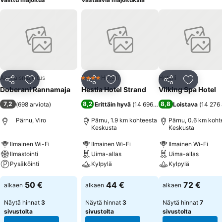
Aamiaismajoitus
Hotelli
Hotelli
4 Tähtiluokitus
Jaa
Lisää suosikkeihin
Jaa
Lisää suosikkeihin
Jaa
Lisää suo
Doberani Rannamaja
Hestia Hotel Strand
Viiking Spa Hotel
7,2
8,2
8,8
(
698 arviota
)
Erittäin hyvä
(
14 696 arviota
Loistava
)
(
14 276 
Pärnu, Viro
Pärnu, 1.9 km kohteesta
Pärnu, 0.6 km koht
Keskusta
Keskusta
Ilmainen Wi-Fi
Ilmainen Wi-Fi
Ilmainen Wi-Fi
Ilmastointi
Uima-allas
Uima-allas
Pysäköinti
Kylpylä
Kylpylä
50 €
44 €
72 €
alkaen
alkaen
alkaen
Näytä hinnat
3
Näytä hinnat
3
Näytä hinnat
7
sivustolta
sivustolta
sivustolta