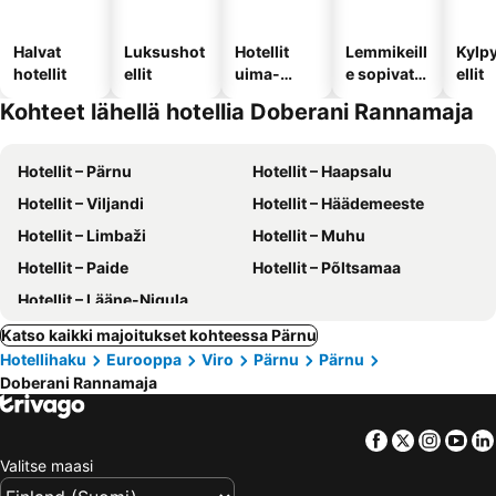
Halvat
Luksushot
Hotellit
Lemmikeill
Kylp
hotellit
ellit
uima-
e sopivat
ellit
altaalla
hotellit
Kohteet lähellä hotellia Doberani Rannamaja
Hotellit – Pärnu
Hotellit – Haapsalu
Hotellit – Viljandi
Hotellit – Häädemeeste
Hotellit – Limbaži
Hotellit – Muhu
Hotellit – Paide
Hotellit – Põltsamaa
Hotellit – Lääne-Nigula
Katso kaikki majoitukset kohteessa Pärnu
Hotellihaku
Eurooppa
Viro
Pärnu
Pärnu
Doberani Rannamaja
Facebook
Twitter
Insta
Yo
Valitse maasi