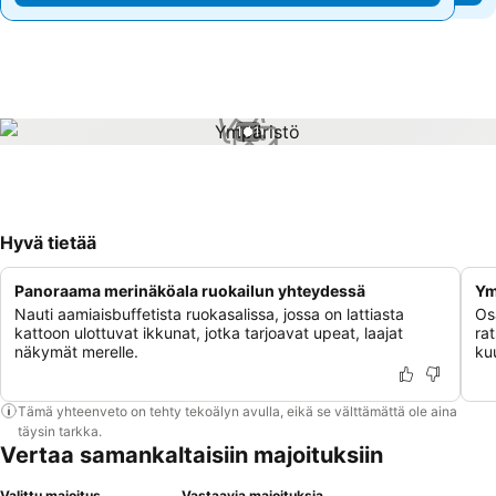
1 / 1
Hyvä tietää
Panoraama merinäköala ruokailun yhteydessä
Ym
Nauti aamiaisbuffetista ruokasalissa, jossa on lattiasta
Osa
kattoon ulottuvat ikkunat, jotka tarjoavat upeat, laajat
ra
näkymät merelle.
kuu
Tämä yhteenveto on tehty tekoälyn avulla, eikä se välttämättä ole aina
täysin tarkka.
Vertaa samankaltaisiin majoituksiin
Valittu majoitus
Vastaavia majoituksia