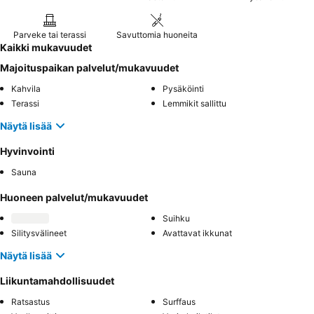
Parveke tai terassi
Savuttomia huoneita
Kaikki mukavuudet
Majoituspaikan palvelut/mukavuudet
Kahvila
Pysäköinti
Terassi
Lemmikit sallittu
Näytä lisää
Hyvinvointi
Sauna
Huoneen palvelut/mukavuudet
Suihku
Silitysvälineet
Avattavat ikkunat
Näytä lisää
Liikuntamahdollisuudet
Ratsastus
Surffaus