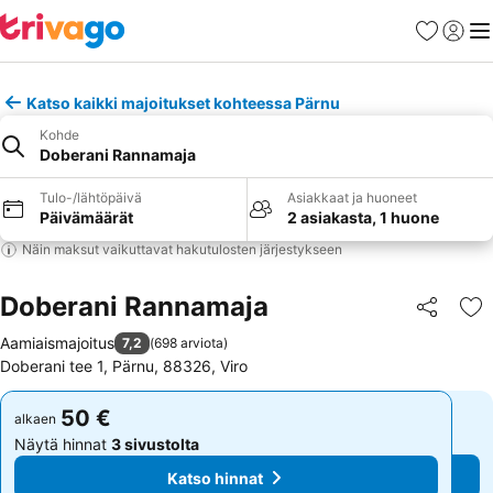
Suosikit
Kirjaud
Val
Katso kaikki majoitukset kohteessa Pärnu
Kohde
Doberani Rannamaja
Tulo-/lähtöpäivä
Asiakkaat ja huoneet
Päivämäärät
2 asiakasta, 1 huone
Näin maksut vaikuttavat hakutulosten järjestykseen
Doberani Rannamaja
Jaa
Li
Aamiaismajoitus
7,2
(
698 arviota
)
Doberani tee 1, Pärnu, 88326, Viro
50 €
50 €
alkaen
alkaen
Näytä hinnat
3 sivustolta
Näytä hinnat
3 sivustolta
Katso hinnat
Katso hinnat