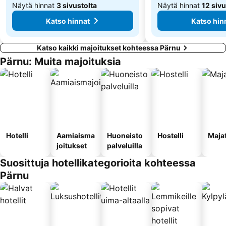
Näytä hinnat
3 sivustolta
Näytä hinnat
12 sivu
Katso hinnat
Katso hin
Katso kaikki majoitukset kohteessa Pärnu
Pärnu: Muita majoituksia
Hotelli
Aamiaisma
Huoneisto
Hostelli
Maja
joitukset
palveluilla
Suosittuja hotellikategorioita kohteessa
Pärnu