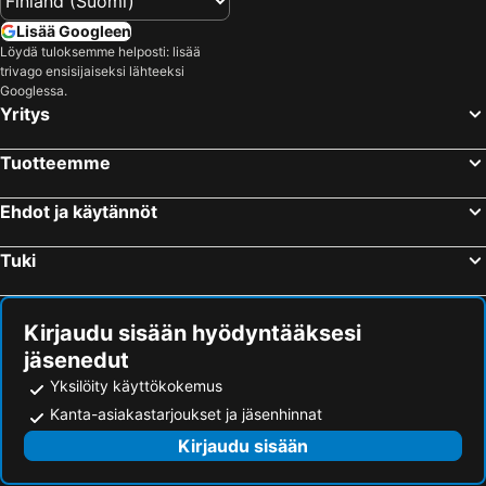
Lisää Googleen
Löydä tuloksemme helposti: lisää
trivago ensisijaiseksi lähteeksi
Googlessa.
Yritys
Tuotteemme
Ehdot ja käytännöt
Tuki
Kirjaudu sisään hyödyntääksesi
jäsenedut
Yksilöity käyttökokemus
Kanta-asiakastarjoukset ja jäsenhinnat
Kirjaudu sisään