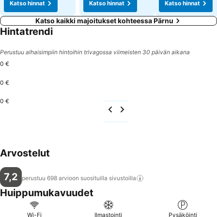
Katso hinnat
Katso hinnat
Katso hinnat
Katso kaikki majoitukset kohteessa Pärnu
Hintatrendi
Perustuu alhaisimpiin hintoihin trivagossa viimeisten 30 päivän aikana
0 €
0 €
0 €
Arvostelut
7,2
perustuu 698 arvioon suosituilla
sivustoilla
Huippumukavuudet
Wi-Fi
Ilmastointi
Pysäköinti