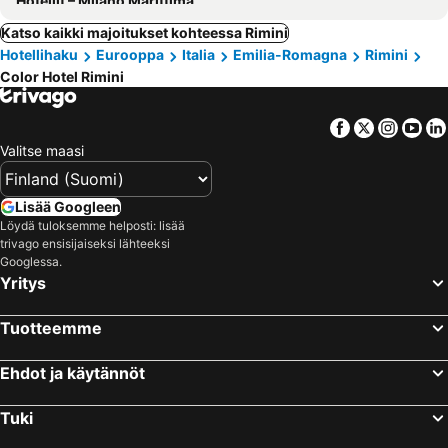
Hotellit – Milano Marittima
Katso kaikki majoitukset kohteessa Rimini
Hotellihaku
Eurooppa
Italia
Emilia-Romagna
Rimini
Color Hotel Rimini
Facebook
Twitter
Insta
Yo
Valitse maasi
Lisää Googleen
Löydä tuloksemme helposti: lisää
trivago ensisijaiseksi lähteeksi
Googlessa.
Yritys
Tuotteemme
Ehdot ja käytännöt
Tuki