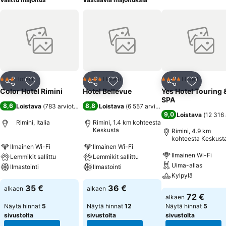
Hotelli
Hotelli
Hotelli
3 Tähtiluokitus
4 Tähtiluokitus
4 Tähtiluokitus
Jaa
Lisää suosikkeihin
Jaa
Lisää suosikkeihin
Jaa
Lisää suo
Color Hotel Rimini
Hotel Bellevue
Yes Hotel Touring 
SPA
8,6
8,8
Loistava
(
783 arviota
)
Loistava
(
6 557 arviota
)
9,0
Loistava
(
12 316 
Rimini, Italia
Rimini, 1.4 km kohteesta
Keskusta
Rimini, 4.9 km
kohteesta Keskust
Ilmainen Wi-Fi
Ilmainen Wi-Fi
Ilmainen Wi-Fi
Lemmikit sallittu
Lemmikit sallittu
Uima-allas
Ilmastointi
Ilmastointi
Kylpylä
35 €
36 €
alkaen
alkaen
72 €
alkaen
Näytä hinnat
5
Näytä hinnat
12
Näytä hinnat
5
sivustolta
sivustolta
sivustolta