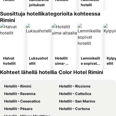
joitukset
hotelli
Suosittuja hotellikategorioita kohteessa
Rimini
Halvat
Luksushot
Hotellit
Lemmikeill
Kylp
hotellit
ellit
uima-
e sopivat
ellit
altaalla
hotellit
Kohteet lähellä hotellia Color Hotel Rimini
Hotellit – Rimini
Hotellit – Riccione
Hotellit – Ravenna
Hotellit – Cattolica
Hotellit – Cesenatico
Hotellit – San Marino
Hotellit – Pésaro
Hotellit – Cortona