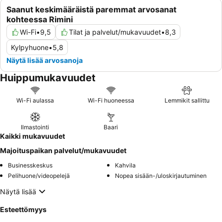
Saanut keskimääräistä paremmat arvosanat
kohteessa Rimini
Wi-Fi
•
9,5
Tilat ja palvelut/mukavuudet
•
8,3
Kylpyhuone
•
5,8
Näytä lisää arvosanoja
Huippumukavuudet
Wi-Fi aulassa
Wi-Fi huoneessa
Lemmikit sallittu
Ilmastointi
Baari
Kaikki mukavuudet
Majoituspaikan palvelut/mukavuudet
Businesskeskus
Kahvila
Pelihuone/videopelejä
Nopea sisään-/uloskirjautuminen
Näytä lisää
Esteettömyys