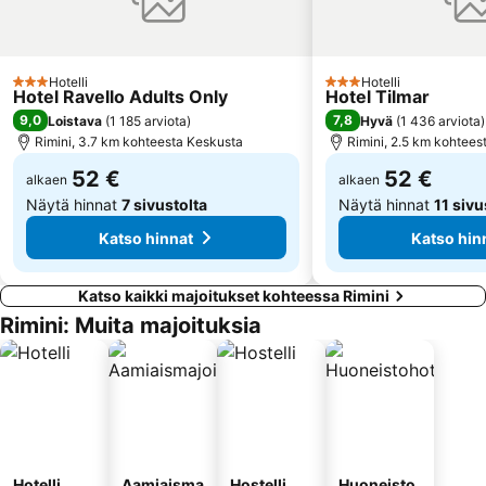
Hotelli
Hotelli
3 Tähtiluokitus
3 Tähtiluokitus
Hotel Ravello Adults Only
Hotel Tilmar
9,0
7,8
Loistava
(
1 185 arviota
)
Hyvä
(
1 436 arviota
)
Rimini, 3.7 km kohteesta Keskusta
Rimini, 2.5 km kohtees
52 €
52 €
alkaen
alkaen
Näytä hinnat
7 sivustolta
Näytä hinnat
11 sivu
Katso hinnat
Katso hin
Katso kaikki majoitukset kohteessa Rimini
Rimini: Muita majoituksia
Hotelli
Aamiaisma
Hostelli
Huoneisto