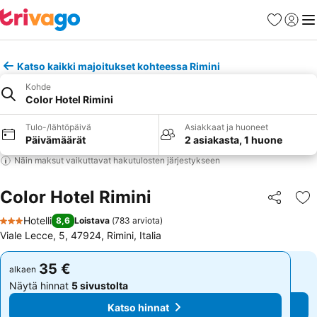
Suosikit
Kirjaud
Val
Katso kaikki majoitukset kohteessa Rimini
Kohde
Color Hotel Rimini
Tulo-/lähtöpäivä
Asiakkaat ja huoneet
Päivämäärät
2 asiakasta, 1 huone
Näin maksut vaikuttavat hakutulosten järjestykseen
Color Hotel Rimini
Jaa
Li
Hotelli
8,6
Loistava
(
783 arviota
)
3 Tähtiluokitus
Viale Lecce, 5, 47924, Rimini, Italia
35 €
35 €
alkaen
alkaen
Näytä hinnat
5 sivustolta
Näytä hinnat
5 sivustolta
Katso hinnat
Katso hinnat