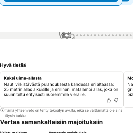
1 / 52
Hyvä tietää
Kaksi uima-allasta
Mo
Nauti virkistävästä pulahduksesta kahdessa eri altaassa:
Nau
25 metrin allas aikuisille ja erillinen, matalampi allas, joka on
gri
suunniteltu erityisesti nuoremmille vieraille.
piz
Tämä yhteenveto on tehty tekoälyn avulla, eikä se välttämättä ole aina
täysin tarkka.
Vertaa samankaltaisiin majoituksiin
Valittu majoitus
Vastaavia majoituksia