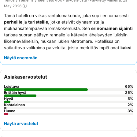
Tekoälyn tekemä yhteenveto 400+ arvostelusta · Päivitetty viimeksi: 29
May 2026
Tämä hotelli on vilkas rantalomakohde, joka sopii erinomaisesti
perheille
ja
turisteille
, jotka etsivät dynaamista ja
mukaansatempaavaa lomakokemusta. Sen
erinomainen sijainti
tarjoaa suoran pääsyn rannalle ja kätevän läheisyyden julkisiin
liikennevälineisiin, mukaan lukien Metromare. Hotellissa on
vaikuttava valikoima palveluita, joista merkittävimpiä ovat
kaksi
uima-allasta
(yksi 25-metrinen aikuisten allas ja erillinen
Näytä enemmän
lastenallas) sekä energinen
animaatiotiimi
, joka järjestää
erilaisia aktiviteetteja. Vieraat kehuvat jatkuvasti
poikkeuksellista henkilökuntaa ystävällisestä ja avuliaasta
Asiakasarvostelut
palvelusta, ja
aamiaisbuffet
sekä
illallistarjoilu
saavat korkeat
arvosanat monipuolisuudestaan ja laadustaan, sisältäen suositun
Loistava
65
%
grillinurkkauksen. Ainutlaatuisen tavan tutustua paikalliseen
Erittäin hyvä
25
%
alueeseen tarjoavat hotellin
Hyvä
ilmaiset polkupyörät
.
5
%
Kohtalainen
2
%
Huono
3
%
Näytä arvostelut