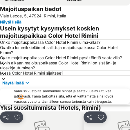
Majoituspaikan tiedot
Lido di Dante
Valverde
Viale Lecce, 5, 47924, Rimini, Italia
Pesaro...The Ideal City
CerviAvventura - Atlantide Avventura
Näytä lisää
Beach 33
Centro storico di San Marino
Usein kysytyt kysymykset koskien
Villaggio Nuovo
Diana
majoituspaikkaa Color Hotel Rimini
Rimini Fiera
Gatteo a Mare
Onko majoituspaikassa Color Hotel Rimini uima-allas?
Ovatko lemmikkieläimet sallittuja majoituspaikassa Color Hotel
Ponente
Adriatic Arena
Rimini?
Onko majoituspaikassa Color Hotel Rimini pysäköintiä saatavilla?
Rivazzurra
Marebello
Mihin aikaan majoituspaikassa Color Hotel Rimini on sisään- ja
Villaggio I Maggio
Beach Village
uloskirjautuminen?
Missä Color Hotel Rimini sijaitsee?
Centro Storico
Caribe
Näytä lisää
San Salvatore
Bagni Mario 65
Varaussivustoilta saamamme hinnat ja saatavuus muuttuvat
San Martino in Venti
Viserbella
jatkuvasti. Tämä tarkoittaa sitä, että et välttämättä aina löydä
Autodromo Santa Monica
Atlantica Park
varaussivustolta täsmälleen samaa tarjousta kuin trivagosta.
Yksi suosituimmista (Hotels, Rimini)
Jaa
Lisää suosikkeihin
Jaa
Lisää suosikk