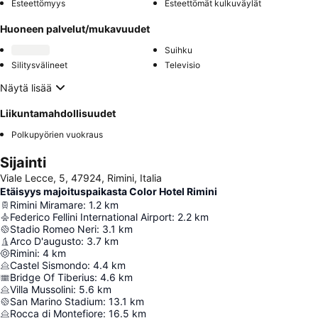
Esteettömyys
Esteettömät kulkuväylät
Huoneen palvelut/mukavuudet
Suihku
Silitysvälineet
Televisio
Näytä lisää
Liikuntamahdollisuudet
Polkupyörien vuokraus
Sijainti
Viale Lecce, 5, 47924, Rimini, Italia
Etäisyys majoituspaikasta Color Hotel Rimini
Rimini Miramare
:
1.2
km
Federico Fellini International Airport
:
2.2
km
Stadio Romeo Neri
:
3.1
km
Arco D'augusto
:
3.7
km
Rimini
:
4
km
Castel Sismondo
:
4.4
km
Bridge Of Tiberius
:
4.6
km
Villa Mussolini
:
5.6
km
San Marino Stadium
:
13.1
km
Rocca di Montefiore
:
16.5
km