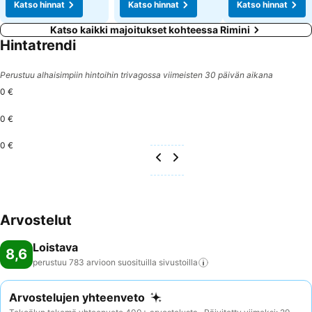
Katso hinnat
Katso hinnat
Katso hinnat
Katso kaikki majoitukset kohteessa Rimini
Hintatrendi
Perustuu alhaisimpiin hintoihin trivagossa viimeisten 30 päivän aikana
0 €
0 €
0 €
Arvostelut
Loistava
8,6
perustuu 783 arvioon suosituilla
sivustoilla
Arvostelujen yhteenveto