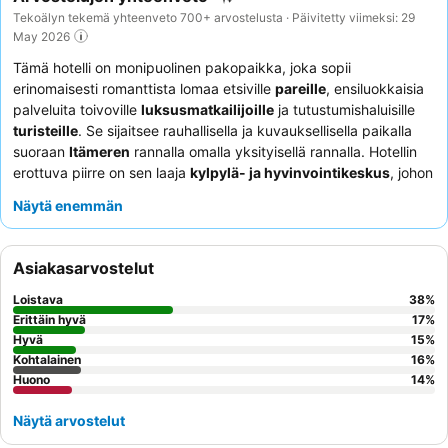
Tekoälyn tekemä yhteenveto 700+ arvostelusta · Päivitetty viimeksi: 29
May 2026
Tämä hotelli on monipuolinen pakopaikka, joka sopii
erinomaisesti romanttista lomaa etsiville
pareille
, ensiluokkaisia
palveluita toivoville
luksusmatkailijoille
ja tutustumishaluisille
turisteille
. Se sijaitsee rauhallisella ja kuvauksellisella paikalla
suoraan
Itämeren
rannalla omalla yksityisellä rannalla. Hotellin
erottuva piirre on sen laaja
kylpylä- ja hyvinvointikeskus
, johon
kuuluu ainutlaatuinen suolaluola sekä laaja valikoima
Näytä enemmän
lääketieteellisiä ja kosmeettisia hoitoja. Asiakkaat kehuvat
jatkuvasti ystävällistä ja huomaavaista henkilökuntaa, ja
aamiaispöytä
saa korkeat arvosanat monipuolisista ja
Asiakasarvostelut
herkullisista tarjoiluistaan, mukaan lukien tuore lohi ja Prosecco.
Parhaan kokemuksen saamiseksi harkitse huoneen varaamista
Loistava
38
%
merinäköalaparvekkeella
, jotta voit nauttia upeista maisemista.
Erittäin hyvä
17
%
Hyvä
15
%
Kohtalainen
16
%
Huono
14
%
Näytä arvostelut