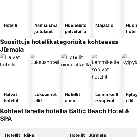
Hotelli
Aamiaisma
Huoneisto
Majatalo
Huon
joitukset
palveluilla
hotel
Suosittuja hotellikategorioita kohteessa
Jūrmala
Halvat
Luksushot
Hotellit
Lemmikeill
Kylp
hotellit
ellit
uima-
e sopivat
ellit
altaalla
hotellit
Kohteet lähellä hotellia Baltic Beach Hotel &
SPA
Hotellit – Riika
Hotellit – Jūrmala