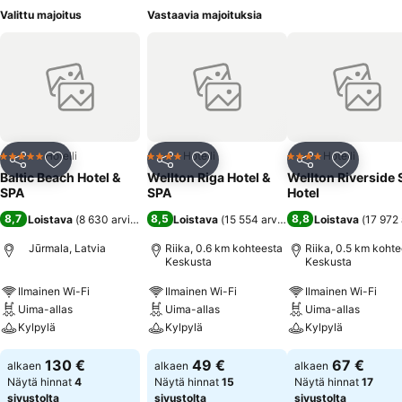
Valittu majoitus
Vastaavia majoituksia
Hotelli
Hotelli
Hotelli
5 Tähtiluokitus
4 Tähtiluokitus
4 Tähtiluokitus
Jaa
Lisää suosikkeihin
Jaa
Lisää suosikkeihin
Jaa
Lisää suo
Baltic Beach Hotel &
Wellton Riga Hotel &
Wellton Riverside
SPA
SPA
Hotel
8,7
8,5
8,8
Loistava
(
8 630 arviota
)
Loistava
(
15 554 arviota
)
Loistava
(
17 972 
Jūrmala, Latvia
Riika, 0.6 km kohteesta
Riika, 0.5 km koht
Keskusta
Keskusta
Ilmainen Wi-Fi
Ilmainen Wi-Fi
Ilmainen Wi-Fi
Uima-allas
Uima-allas
Uima-allas
Kylpylä
Kylpylä
Kylpylä
130 €
49 €
67 €
alkaen
alkaen
alkaen
Näytä hinnat
4
Näytä hinnat
15
Näytä hinnat
17
sivustolta
sivustolta
sivustolta