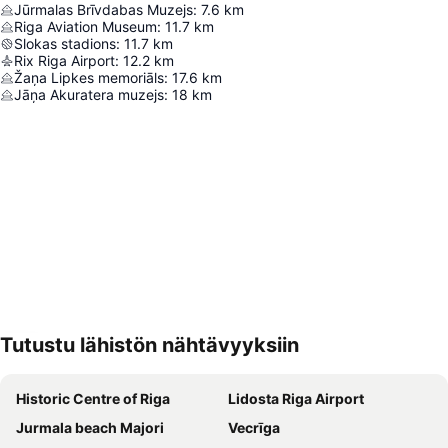
Jūrmalas Brīvdabas Muzejs
:
7.6
km
Riga Aviation Museum
:
11.7
km
Slokas stadions
:
11.7
km
Rix Riga Airport
:
12.2
km
Žaņa Lipkes memoriāls
:
17.6
km
Jāņa Akuratera muzejs
:
18
km
Tutustu lähistön nähtävyyksiin
Laajenna kartta
Historic Centre of Riga
Lidosta Riga Airport
Jurmala beach Majori
Vecrīga