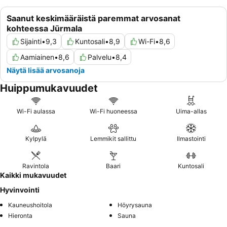
Saanut keskimääräistä paremmat arvosanat
kohteessa Jūrmala
Sijainti
•
9,3
Kuntosali
•
8,9
Wi-Fi
•
8,6
Aamiainen
•
8,6
Palvelu
•
8,4
Näytä lisää arvosanoja
Huippumukavuudet
Wi-Fi aulassa
Wi-Fi huoneessa
Uima-allas
Kylpylä
Lemmikit sallittu
Ilmastointi
Ravintola
Baari
Kuntosali
Kaikki mukavuudet
Hyvinvointi
Kauneushoitola
Höyrysauna
Hieronta
Sauna