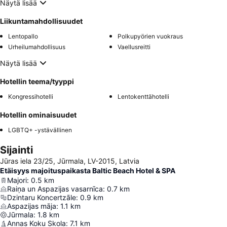
Näytä lisää
Liikuntamahdollisuudet
Lentopallo
Polkupyörien vuokraus
Urheilumahdollisuus
Vaellusreitti
Näytä lisää
Hotellin teema/tyyppi
Kongressihotelli
Lentokenttähotelli
Hotellin ominaisuudet
LGBTQ+ -ystävällinen
Sijainti
Jūras iela 23/25, Jūrmala, LV-2015, Latvia
Etäisyys majoituspaikasta Baltic Beach Hotel & SPA
Majori
:
0.5
km
Raiņa un Aspazijas vasarnīca
:
0.7
km
Dzintaru Koncertzāle
:
0.9
km
Aspazijas māja
:
1.1
km
Jūrmala
:
1.8
km
Annas Koku Skola
:
7.1
km