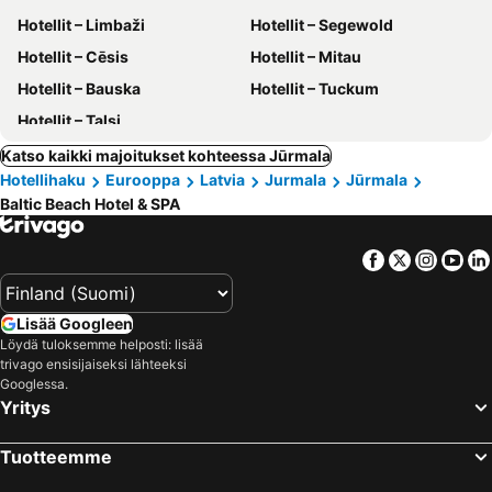
Hotellit – Limbaži
Hotellit – Segewold
Hotellit – Cēsis
Hotellit – Mitau
Hotellit – Bauska
Hotellit – Tuckum
Hotellit – Talsi
Katso kaikki majoitukset kohteessa Jūrmala
Hotellihaku
Eurooppa
Latvia
Jurmala
Jūrmala
Baltic Beach Hotel & SPA
Facebook
Twitter
Insta
Yo
Lisää Googleen
Löydä tuloksemme helposti: lisää
trivago ensisijaiseksi lähteeksi
Googlessa.
Yritys
Tuotteemme