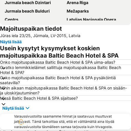
Jurmala beach Dzintari
Arena Riga
Jurmala beach Bulduri
Mežaparks
Centrs
Latvijas Nacionala Opera
Majoituspaikan tiedot
Dome Square
Riga Cathedral
Jūras iela 23/25, Jūrmala, LV-2015, Latvia
Centrala Stacija
International Exhibition Centre Kipsala
Näytä lisää
The old church of St. Gertrude
Kipsalla
Usein kysytyt kysymykset koskien
Elisabetes iela
Jaunciems
majoituspaikkaa Baltic Beach Hotel & SPA
Majori Pludmale
Āgenskalns
Onko majoituspaikassa Baltic Beach Hotel & SPA uima-allas?
Ovatko lemmikkieläimet sallittuja majoituspaikassa Baltic Beach
Skanste
Šķirotava
Hotel & SPA?
Onko majoituspaikassa Baltic Beach Hotel & SPA pysäköintiä
Latgales priekšpilsēta
St. Peter's Church
saatavilla?
Mežciems
Rīgas pasažieru termināls
Mihin aikaan majoituspaikassa Baltic Beach Hotel & SPA on sisään-
ja uloskirjautuminen?
Ķengarags
Šampēteris
Missä Baltic Beach Hotel & SPA sijaitsee?
Latvian riflemen
Centrältirgus
Näytä lisää
Vecāķi
Kleisti
Varaussivustoilta saamamme hinnat ja saatavuus muuttuvat
Berģi
Zolitūde
jatkuvasti. Tämä tarkoittaa sitä, että et välttämättä aina löydä
varaussivustolta täsmälleen samaa tarjousta kuin trivagosta.
LIDO Recreation Centre
Mūkupurvs