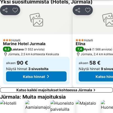
Yksi suosituimmista (Hotels, Jūrmala)
Melngalvju nams
Vidzemes priekšpilsēta
Jaa
Lisää suosikkeihin
Jaa
Lisää suosikk
Jugla
Dreiliņi
Kurzemes rajons
Atgāzene
Vecmīlgrāvis
Mīlgrāvis
Čiekurkalns
Rītabuļļi
Hotelli
Hotelli
3 Tähtiluokitus
3 Tähtiluokitus
Voleri
Ziemeļu rajons
Marine Hotel Jurmala
Elīna
9,2
7,4
Loistava
(
1 552 arviota
)
Hyvä
(
1 566 arviota
)
Torņakalns
Royal Casino
Jūrmala, 2.5 km kohteesta Keskusta
Jūrmala, 2.4 km kohte
90 €
58 €
alkaen
alkaen
Näytä hinnat
3 sivustolta
Näytä hinnat
9 sivus
Katso hinnat
Katso hin
Katso kaikki majoitukset kohteessa Jūrmala
Jūrmala: Muita majoituksia