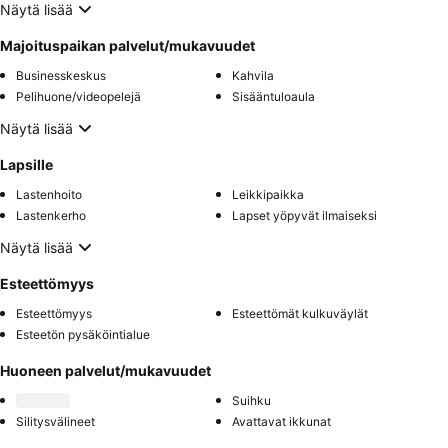
Näytä lisää
Majoituspaikan palvelut/mukavuudet
Businesskeskus
Kahvila
Pelihuone/videopelejä
Sisääntuloaula
Näytä lisää
Lapsille
Lastenhoito
Leikkipaikka
Lastenkerho
Lapset yöpyvät ilmaiseksi
Näytä lisää
Esteettömyys
Esteettömyys
Esteettömät kulkuväylät
Esteetön pysäköintialue
Huoneen palvelut/mukavuudet
Suihku
Silitysvälineet
Avattavat ikkunat