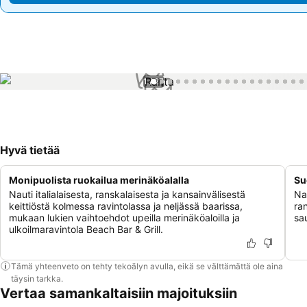
1 / 27
Hyvä tietää
Monipuolista ruokailua merinäköalalla
Su
Nauti italialaisesta, ranskalaisesta ja kansainvälisestä
Na
keittiöstä kolmessa ravintolassa ja neljässä baarissa,
ran
mukaan lukien vaihtoehdot upeilla merinäköaloilla ja
sa
ulkoilmaravintola Beach Bar & Grill.
Tämä yhteenveto on tehty tekoälyn avulla, eikä se välttämättä ole aina
täysin tarkka.
Vertaa samankaltaisiin majoituksiin