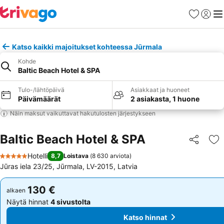
Suosikit
Kirjaud
Val
Katso kaikki majoitukset kohteessa Jūrmala
Kohde
Baltic Beach Hotel & SPA
Tulo-/lähtöpäivä
Asiakkaat ja huoneet
Päivämäärät
2 asiakasta, 1 huone
Näin maksut vaikuttavat hakutulosten järjestykseen
Baltic Beach Hotel & SPA
Jaa
Li
Hotelli
8,7
Loistava
(
8 630 arviota
)
5 Tähtiluokitus
Jūras iela 23/25, Jūrmala, LV-2015, Latvia
130 €
130 €
alkaen
alkaen
Näytä hinnat
4 sivustolta
Näytä hinnat
4 sivustolta
Katso hinnat
Katso hinnat