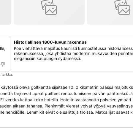
Historiallinen 1800-luvun rakennus
le,
Koe viehättävä majoitus kauniisti kunnostetussa historiallises
rakennuksessa, joka yhdistää modernin mukavuuden perinte
eleganssiin kaupungin sydämessä.
 tarkka.
 käytössä oleva golfkenttä sijaitsee 10. 0 kilometrin päässä majoituks
huonetta tarjoavat upeat puitteet rentoutumiseen päivän päätteeksi. 
i-verkko kattaa koko hotellin. Hotellin vastaanotto palvelee ympäri
rokauden aikaan tahansa. Pienimmät vieraat voivat yöpyä vauvasängy
e henkilöille. Lemmikit eivät ole sallittuja tiloissa. Matkailijat saavat 
lmapiirin. Jotkut edellä esittelyistä palveluista saattavat olla maksullis