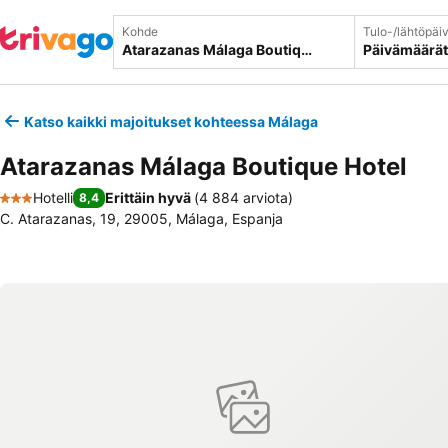
Kohde
Tulo-/lähtöpäi
Päivämäärät
Katso kaikki majoitukset kohteessa Málaga
Atarazanas Málaga Boutique Hotel
Hotelli
Erittäin hyvä
(
4 884 arviota
)
8,4
3 Tähtiluokitus
C. Atarazanas, 19, 29005, Málaga, Espanja