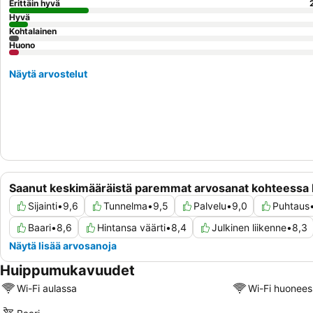
Erittäin hyvä
Hyvä
Kohtalainen
Huono
Näytä arvostelut
Saanut keskimääräistä paremmat arvosanat kohteessa
Sijainti
•
9,6
Tunnelma
•
9,5
Palvelu
•
9,0
Puhtaus
Baari
•
8,6
Hintansa väärti
•
8,4
Julkinen liikenne
•
8,3
Näytä lisää arvosanoja
Huippumukavuudet
Wi-Fi aulassa
Wi-Fi huonees