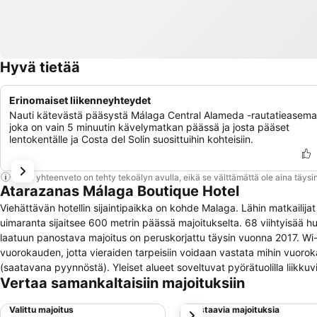
Hyvä tietää
Erinomaiset liikenneyhteydet
Nauti kätevästä pääsystä Málaga Central Alameda -rautatieasemal
joka on vain 5 minuutin kävelymatkan päässä ja josta pääset
lentokentälle ja Costa del Solin suosittuihin kohteisiin.
Tämä yhteenveto on tehty tekoälyn avulla, eikä se välttämättä ole aina täysin
Atarazanas Málaga Boutique Hotel
Viehättävän hotellin sijaintipaikka on kohde Malaga. Lähin matkailijat
uimaranta sijaitsee 600 metrin päässä majoitukselta. 68 viihtyisää 
laatuun panostava majoitus on peruskorjattu täysin vuonna 2017. Wi-F
vuorokauden, jotta vieraiden tarpeisiin voidaan vastata mihin vuo
(saatavana pyynnöstä). Yleiset alueet soveltuvat pyörätuolilla liikkuvill
Vertaa samankaltaisiin majoituksiin
pysäköintialuetta. Illallisravintola tarjoaa upean aterian ja tyylikkään i
Valittu majoitus
Vastaavia majoituksia
seuraava