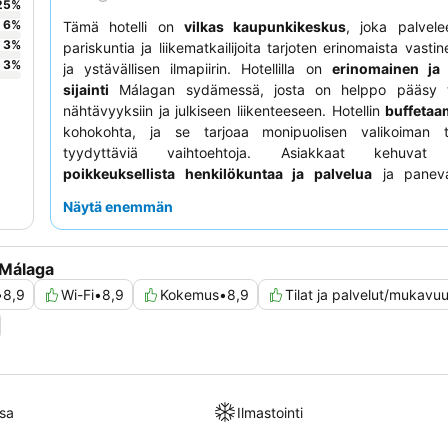
25
%
6
%
Tämä hotelli on
vilkas kaupunkikeskus
, joka palvelee
3
%
pariskuntia ja liikematkailijoita tarjoten erinomaista vastin
3
%
ja ystävällisen ilmapiirin. Hotellilla on
erinomainen ja
sijainti
Málagan sydämessä, josta on helppo pääsy t
nähtävyyksiin ja julkiseen liikenteeseen. Hotellin
buffetaa
kohokohta, ja se tarjoaa monipuolisen valikoiman t
tyydyttäviä vaihtoehtoja. Asiakkaat kehuvat j
poikkeuksellista henkilökuntaa ja palvelua
ja paneva
heidän tehokkuutensa ja avuliaisuutensa paikallisten s
Näytä enemmän
antamisessa. Rauhallisempaa oleskelua varten asiakk
harkita huoneen pyytämistä poispäin kadulta.
 Málaga
•
8,9
Wi-Fi
•
8,9
Kokemus
•
8,9
Tilat ja palvelut/mukavu
sa
Ilmastointi