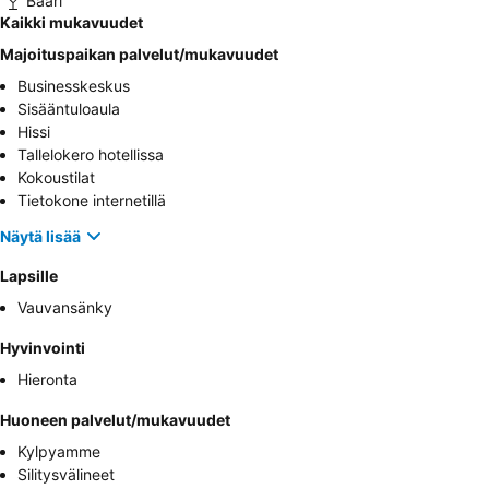
Baari
Kaikki mukavuudet
Majoituspaikan palvelut/mukavuudet
Businesskeskus
Sisääntuloaula
Hissi
Tallelokero hotellissa
Kokoustilat
Tietokone internetillä
Näytä lisää
Lapsille
Vauvansänky
Hyvinvointi
Hieronta
Huoneen palvelut/mukavuudet
Kylpyamme
Silitysvälineet