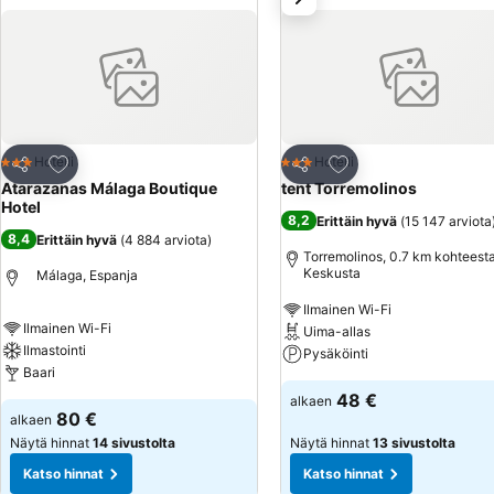
Lisää suosikkeihin
Lisää suosikkeihin
Hotelli
Hotelli
3 Tähtiluokitus
3 Tähtiluokitus
Jaa
Jaa
Atarazanas Málaga Boutique
tent Torremolinos
Hotel
8,2
Erittäin hyvä
(
15 147 arviota
8,4
Erittäin hyvä
(
4 884 arviota
)
Torremolinos, 0.7 km kohteest
Keskusta
Málaga, Espanja
Ilmainen Wi-Fi
Ilmainen Wi-Fi
Uima-allas
Ilmastointi
Pysäköinti
Baari
48 €
alkaen
80 €
alkaen
Näytä hinnat
14 sivustolta
Näytä hinnat
13 sivustolta
Katso hinnat
Katso hinnat