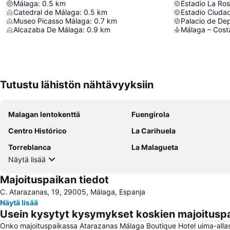
Málaga
:
0.5
km
Estadio La Ro
Catedral de Málaga
:
0.5
km
Estadio Ciuda
Museo Picasso Málaga
:
0.7
km
Alcazaba De Málaga
:
0.9
km
Málaga – Costa
Tutustu lähistön nähtävyyksiin
Malagan lentokenttä
Fuengirola
Centro Histórico
La Carihuela
Torreblanca
La Malagueta
Näytä lisää
Majoituspaikan tiedot
C. Atarazanas, 19, 29005, Málaga, Espanja
Näytä lisää
Usein kysytyt kysymykset koskien majoitusp
Onko majoituspaikassa Atarazanas Málaga Boutique Hotel uima-alla