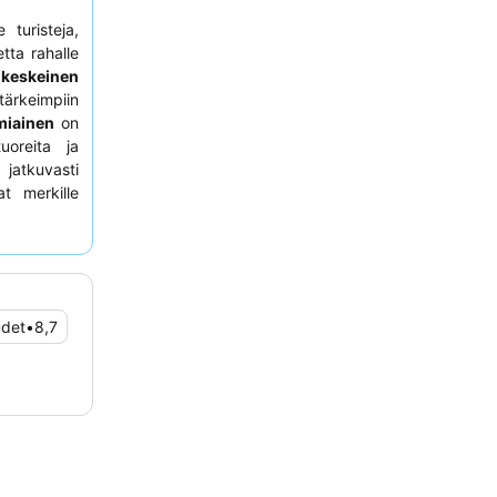
 turisteja,
etta rahalle
 keskeinen
ärkeimpiin
miainen
on
uoreita ja
atkuvasti
t merkille
uositusten
aat voivat
udet
•
8,7