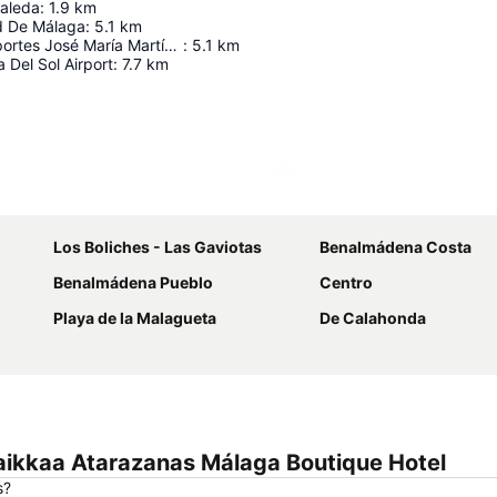
saleda
:
1.9
km
d De Málaga
:
5.1
km
Palacio de Deportes José María Martín Carpena
:
5.1
km
 Del Sol Airport
:
7.7
km
Laajenna kartta
Los Boliches - Las Gaviotas
Benalmádena Costa
Benalmádena Pueblo
Centro
Playa de la Malagueta
De Calahonda
aikkaa Atarazanas Málaga Boutique Hotel
s?