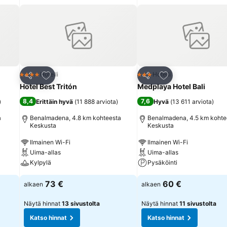
Lisää suosikkeihin
Lisää suosikkeihin
Hotelli
Hotelli
4 Tähtiluokitus
3 Tähtiluokitus
Jaa
Jaa
Hotel Best Tritón
Medplaya Hotel Bali
8,4
7,6
)
Erittäin hyvä
(
11 888 arviota
)
Hyvä
(
13 611 arviota
)
a
Benalmadena, 4.8 km kohteesta
Benalmadena, 4.5 km kohte
Keskusta
Keskusta
Ilmainen Wi-Fi
Ilmainen Wi-Fi
Uima-allas
Uima-allas
Kylpylä
Pysäköinti
73 €
60 €
alkaen
alkaen
Näytä hinnat
13 sivustolta
Näytä hinnat
11 sivustolta
Katso hinnat
Katso hinnat