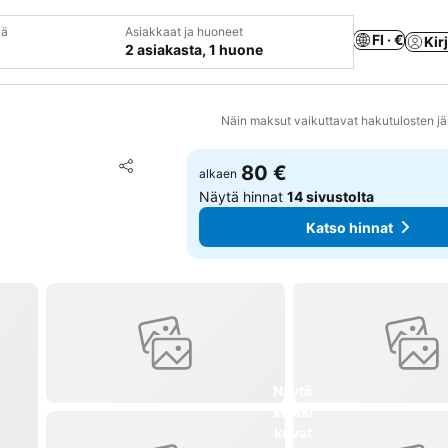
vä
Asiakkaat ja huoneet
FI · €
Kir
2 asiakasta, 1 huone
Näin maksut vaikuttavat hakutulosten jä
Lisää suosikkeihin
80 €
alkaen
Jaa
Näytä hinnat
14 sivustolta
Katso hinnat