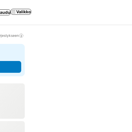
Valikko
jaudu
rjestykseen