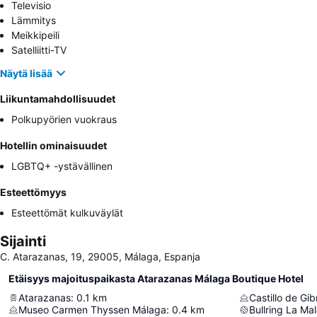
Televisio
Lämmitys
Meikkipeili
Satelliitti-TV
Näytä lisää
Liikuntamahdollisuudet
Polkupyörien vuokraus
Hotellin ominaisuudet
LGBTQ+ -ystävällinen
Esteettömyys
Esteettömät kulkuväylät
Sijainti
C. Atarazanas, 19, 29005, Málaga, Espanja
Etäisyys majoituspaikasta Atarazanas Málaga Boutique Hotel
Atarazanas
:
0.1
km
Castillo de Gib
Museo Carmen Thyssen Málaga
:
0.4
km
Bullring La Ma