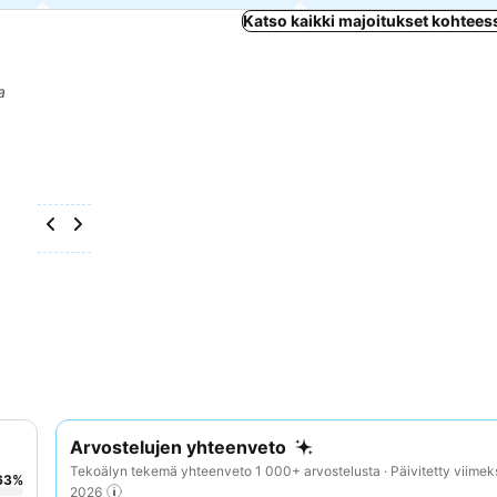
Katso kaikki majoitukset kohtee
a
Arvostelujen yhteenveto
Tekoälyn tekemä yhteenveto 1 000+ arvostelusta · Päivitetty viimek
63
%
2026