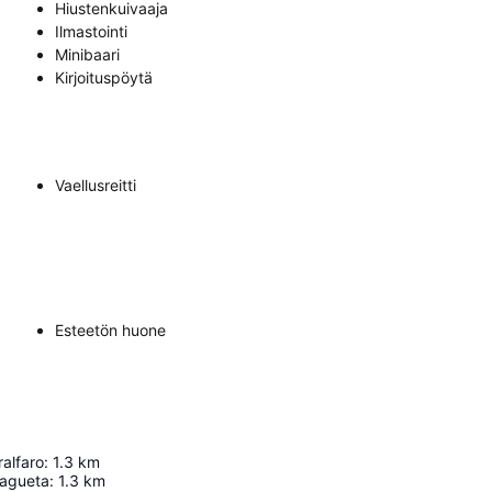
Hiustenkuivaaja
Ilmastointi
Minibaari
Kirjoituspöytä
Vaellusreitti
Esteetön huone
ralfaro
:
1.3
km
lagueta
:
1.3
km