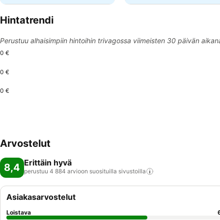
Hintatrendi
Perustuu alhaisimpiin hintoihin trivagossa viimeisten 30 päivän aikan
0 €
0 €
0 €
Arvostelut
Erittäin hyvä
8,4
perustuu 4 884 arvioon suosituilla
sivustoilla
Asiakasarvostelut
Loistava